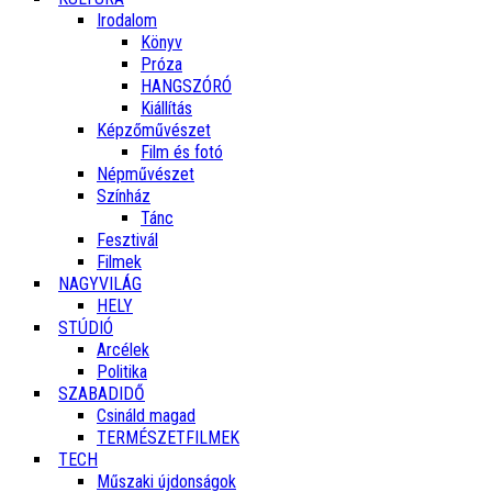
Irodalom
Könyv
Próza
HANGSZÓRÓ
Kiállítás
Képzőművészet
Film és fotó
Népművészet
Színház
Tánc
Fesztivál
Filmek
NAGYVILÁG
HELY
STÚDIÓ
Arcélek
Politika
SZABADIDŐ
Csináld magad
TERMÉSZETFILMEK
TECH
Műszaki újdonságok