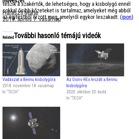
művészet”
teszik a szakértők, de lehetséges, hogy a kisbolygó ennél
sokkal ősibb kőzeteket is tartalmaz, amelyeket még abból
Haraszti Mária
az égitestből őrzött meg, amelyről egykor leszakadt. (
ipon
)
2019. április 7. vasárnap
További hasonló témájú videók
Related
Vadászat a Bennu kisbolygóra
Az Osiris-REx leszáll a Bennu
2018. november 18. vasárnap
kisbolygóra
In "TECH"
2020. október 20. kedd
In "TECH"