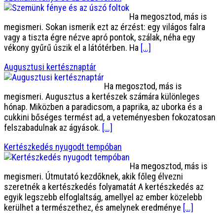
Ha megosztod, más is
megismeri. Sokan ismerik ezt az érzést: egy világos falra
vagy a tiszta égre nézve apró pontok, szálak, néha egy
vékony gyűrű úszik el a látótérben. Ha
[...]
Augusztusi kertésznaptár
Ha megosztod, más is
megismeri. Augusztus a kertészek számára különleges
hónap. Miközben a paradicsom, a paprika, az uborka és a
cukkini bőséges termést ad, a veteményesben fokozatosan
felszabadulnak az ágyások.
[...]
Kertészkedés nyugodt tempóban
Ha megosztod, más is
megismeri. Útmutató kezdőknek, akik főleg élvezni
szeretnék a kertészkedés folyamatát A kertészkedés az
egyik legszebb elfoglaltság, amellyel az ember közelebb
kerülhet a természethez, és amelynek eredménye
[...]