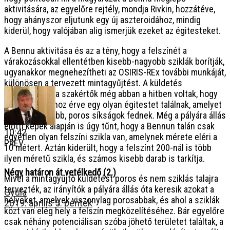
aktivitására, az egyelőre rejtély, mondja Rivkin, hozzátéve,
hogy ahányszor eljutunk egy új aszteroidához, mindig
kiderül, hogy valójában alig ismerjük ezeket az égitesteket.
A Bennu aktivitása és az a tény, hogy a felszínét a
várakozásokkal ellentétben kisebb-nagyobb sziklák borítják,
ugyanakkor megnehezítheti az OSIRIS-REx további munkáját,
különösen a tervezett mintagyűjtést. A küldetés
tervezésekor a szakértők még abban a hitben voltak, hogy
az aszteroidához érve egy olyan égitestet találnak, amelyet
jobbára nagyobb, poros síkságok fednek. Még a pályára állás
előtti képek alapján is úgy tűnt, hogy a Bennun talán csak
10:42
egyetlen olyan felszíni szikla van, amelynek mérete eléri a
PREV
10 métert. Aztán kiderült, hogy a felszínt 200-nál is több
ilyen méretű szikla, és számos kisebb darab is tarkítja.
Négy határon át vetélkedő (2.)
Mivel a mintagyűjtő küldetést poros és nem sziklás talajra
tervezték, az irányítók a pályára állás óta keresik azokat a
Gyula
helyeket, amelyek viszonylag porosabbak, és ahol a sziklák
2019. április 5. péntek
közt van elég hely a felszín megközelítéséhez. Bár egyelőre
csak néhány potenciálisan szóba jöhető területet találtak, a