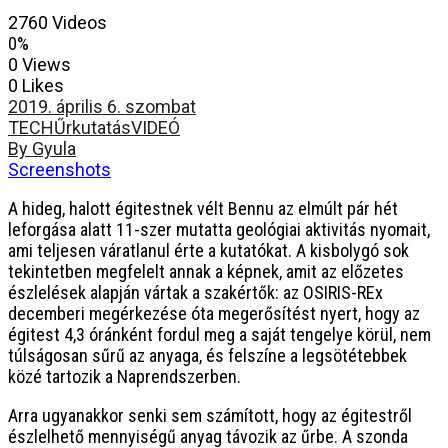
2760 Videos
0%
0 Views
0 Likes
2019. április 6. szombat
TECH
Űrkutatás
VIDEÓ
By Gyula
Screenshots
A hideg, halott égitestnek vélt Bennu az elmúlt pár hét
leforgása alatt 11-szer mutatta geológiai aktivitás nyomait,
ami teljesen váratlanul érte a kutatókat. A kisbolygó sok
tekintetben megfelelt annak a képnek, amit az előzetes
észlelések alapján vártak a szakértők: az OSIRIS-REx
decemberi megérkezése óta megerősítést nyert, hogy az
égitest 4,3 óránként fordul meg a saját tengelye körül, nem
túlságosan sűrű az anyaga, és felszíne a legsötétebbek
közé tartozik a Naprendszerben.
Arra ugyanakkor senki sem számított, hogy az égitestről
észlelhető mennyiségű anyag távozik az űrbe. A szonda