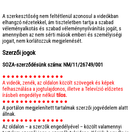
● ● ● ● ● ● ● ● ● ● ● ● ● ● ● ●
A szerkesztőség nem feltétlenül azonosul a videókban
elhangzó nézetekkel, ám tiszteletben tartja a szabad
véleményalkotás és szabad véleménynyilvánítás jogát, s
amennyiben az nem sérti mások emberi és személyiségi
jogait, nem korlátozzuk megjelenését.
Szerzői jogok
SOZA-szerződésünk száma: NM/11/26749/001
● ● ● ● ● ● ● ● ● ● ● ● ● ●
A videók, zenék, az oldalon közölt szövegek és képek
felhasználása a jogtulajdonos, illetve a Televízió előzetes
írásbeli engedélye nélkül
tilos.
● ● ● ● ● ● ● ● ● ● ● ● ● ● ●
A portálon megjelenített tartalmak szerzői jogvédelem alatt
állnak.
● ● ● ● ● ● ● ● ● ● ● ● ● ●
Az oldalon – a szerzők engedélyével – közölt valamennyi