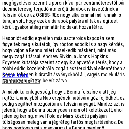
megfigyelései szerint a poron kívül pár centiméterestől pár
deciméteresig terjedő átmérőjű darabok is kivetődnek a
felszínről, és az OSIRIS-REx négy alkalommal már annak is
tanúja volt, hogy ezek a darabok pályára álltak az égitest
körül, gyakorlatilag miniatűr holdakat hozva létre.
Hasonlót eddig egyetlen más aszteroida kapcsán sem
figyeltek meg a kutatók, így rögtön adódik is a nagy kérdés,
hogy vajon a Bennu miért viselkedik másként, mint más
megvizsgált társai. Andrew Rivkin, a Johns Hopkins
Egyetem kutatója szerint az egyik alapvető eltérés, hogy a
többi eddig közelebbről vizsgált aszteroidával ellentétben a
Bennu teljesen hidratált ásványokból áll, vagyis molekuláris
Show more
szinten van kőzeteibe víz zárva.
Bennu
Osiris REx
A másik különlegesség, hogy a Bennu felszíne alatt jég
rejtőzik, amelyből a Nap erejének hatására gőz fejlődhet, ez
pedig segíthet mozgósítani a felszín anyagát. Mindez azt is
jelenti, hogy a Bennu bizonyosan nem ott keletkezett, ahol
jelenleg kering, mivel Föld és Mars közötti pályáján
túlságosan meleg van a jégréteg tartós megtartásához. De
hogy pontosan mi a magyarázat a Bennu meglepő