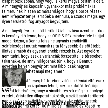
csapat bízik abban, hogy végül sikerül megvalósítani a célt.
A mintagyűjtés kapcsán ugyanakkor más problémák is
felmerülnek, hiszen az máris világos, hogy a poros részek
nem kifejezetten jellemzőek a Bennura, a szonda mégis egy
ilyen területről fog anyagot begyűjteni.
A mintagyűjtésre kijelölt terület kiválasztása azonban akkor
is kemény dió lenne, hogy az OSIRIS-REx mindenféle talajjal
megbirkózna, a Bennu felszíne ugyanis rendkívüli
sokféleséget mutat: vannak rajta fényesebb és sötétebb,
illetve simább és egyenetlenebb részek is. Azt egyelőre
nem tudni, hogy ezek a varianciák összetételi eltéréseket
takarnak-e, de annyi világosnak tűnik, hogy a Bennut
egyetlen helyen begyűjtött mintákból csak nagyon
korlátozottan lehet majd megismerni.
Pedig ha a sokféleség hátterében valóban kémiai eltérések
állnak, az nagyon izgalmas lehet, mert a kutatók teóriája
NEXT
szerint lehetséges, hogy a simább részek még a kisbolygó
eredeti, érintetlen állapotát tükrözik, a sziklásabb területek
pedig az újabb aktivitás nyomait őrzik. Az eddigi adatok
Gábor Miklós: „Köznapi helyzet és halálugrás: ez a
alapján a Bennu korát 100 millió és 1 milliárd év közöttire