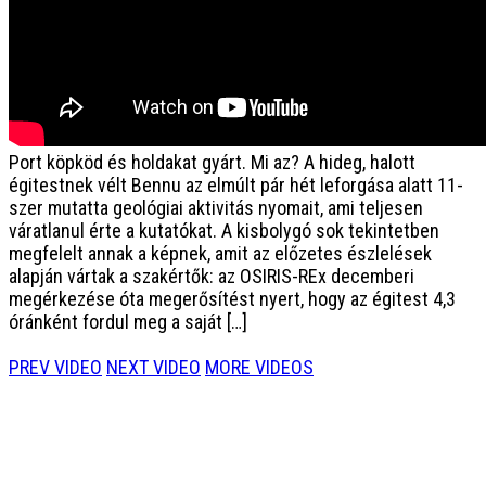
Port köpköd és holdakat gyárt. Mi az?
A hideg, halott
égitestnek vélt Bennu az elmúlt pár hét leforgása alatt 11-
szer mutatta geológiai aktivitás nyomait, ami teljesen
váratlanul érte a kutatókat. A kisbolygó sok tekintetben
megfelelt annak a képnek, amit az előzetes észlelések
alapján vártak a szakértők: az OSIRIS-REx decemberi
megérkezése óta megerősítést nyert, hogy az égitest 4,3
óránként fordul meg a saját […]
PREV VIDEO
NEXT VIDEO
MORE VIDEOS