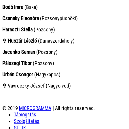
Bodó Imre
(Baka)
Csanaky Eleonóra
(Pozsonypüspöki)
Haraszti Stella
(Pozsony)
✞ Huszár László
(Dunaszerdahely)
Jacenko Seman
(Pozsony)
Pálszegi Tibor
(Pozsony)
Urbán Csongor
(Nagykapos)
✞
Vavreczky József (Nagyölved)
© 2019
MICROGRAMMA
| All rights reserved.
Támogatás
Szolgáltatás
SÜTIK