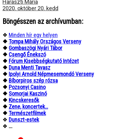
Haraszti Mária
2020. október 20. kedd
Böngésszen az archívumban:
❖
Minden hír egy helyen
❖
Tompa Mihály Országos Verseny
❖
Gombaszögi Nyári Tábor
❖
Csengő Énekszó
❖
Fórum Kisebbségkutató Intézet
❖
Duna Menti Tavasz
❖
Ipolyi Arnold Népmesemondó Verseny
❖
Bíborpiros szép rózsa
❖
Pozsonyi Casino
❖
Somorjai Kaszinó
❖
Kincskeresők
❖
Zene, koncertek…
❖
Természetfilmek
❖
Dunszt-estek
❖
...