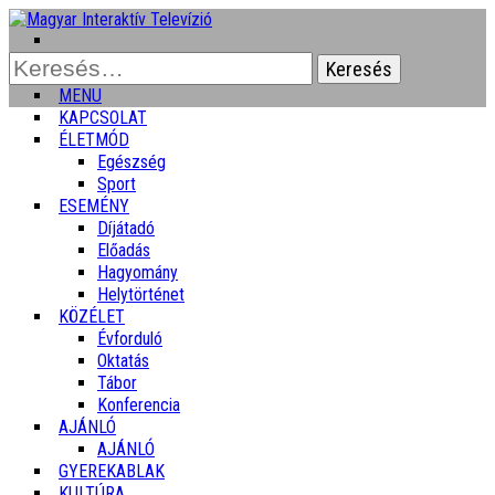
Keresés:
MENU
KAPCSOLAT
ÉLETMÓD
Egészség
Sport
ESEMÉNY
Díjátadó
Előadás
Hagyomány
Helytörténet
KÖZÉLET
Évforduló
Oktatás
Tábor
Konferencia
AJÁNLÓ
AJÁNLÓ
GYEREKABLAK
KULTÚRA