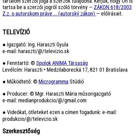
tartalom szerzői joga a szerzők tulajdona. Kérjük, hogy Ön is
tartsa be a szerzői jogról szóló törvény —
ZÁKON 618/2003
Z.z. o autorskom práve ... (autorský zákon)
— előírásait.
TELEVÍZIÓ
● Igazgató: Ing. Haraszti Gyula
e-mail: haraszti/@/televizio.sk
● Fenntartó: ©
Spolok ANIMA Társaság
Levélcím: Haraszti • Medzilaborecká 17, 821 01 Bratislava
● Működtető: ©
Microgramma
Stúdió
● Producer: © Mgr. Haraszti Mária műsorigazgató
e-mail: medianprodukcio/@/gmail.com
● Videókat, ötleteket ezen a címen fogadunk: e-mail:
produkcio/@/televizio.sk
Szerkesztőség