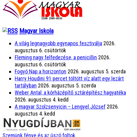
Magyar Iskola
A világ legnagyobb egynapos fesztiválja
2026.
augusztus 6. csütörtök
Fleming nagy felfedezése, a penicillin
2026.
augusztus 6. csütörtök
Fogyó Nap a horizonton
2026. augusztus 5. szerda
Harry Houdini 91 percet töltött víz alatt egy lezárt
tartályban
2026. augusztus 5. szerda
Weber Antal, a kórházépítő sztárépítész hagyatéka
2026. augusztus 4. kedd
A magyar Szolzsenyicin – Lengyel József
2026.
augusztus 4. kedd
Szemünk fénye és az úszó foltok