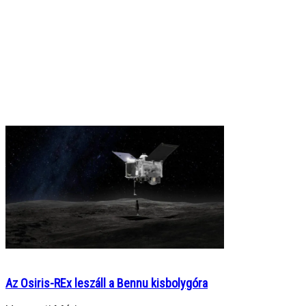
Az Osiris-REx leszáll a Bennu kisbolygóra