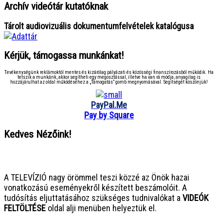
Archív videótár kutatóknak
Tárolt audiovizuális dokumentumfelvételek katalógusa
Kérjük, támogassa munkánkat!
Tevékenységünk reklámoktól mentes és kizárólag pályázati és közösségi finanszírozásból működik. Ha
tetszik a munkánk, akkor segítheti egy megosztással, illetve ha van rá módja, anyagilag is
hozzájárulhat az oldal működéséhez a „Támogatás” gomb megnyomásával. Segítségét köszönjük!
PayPal.Me
Pay by Square
Kedves Nézőink!
● ● ● ● ● ● ● ● ● ● ● ● ● ● ● ●
A TELEVÍZIÓ nagy örömmel teszi közzé az Önök hazai
vonatkozású eseményekről készített beszámolóit. A
tudósítás eljuttatásához szükséges tudnivalókat a
VIDEÓK
FELTÖLTÉSE
oldal alji menüben helyeztük el.