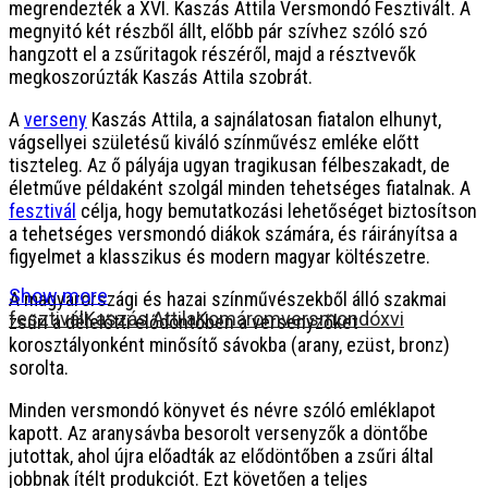
megrendezték a XVI. Kaszás Attila Versmondó Fesztivált. A
megnyitó két részből állt, előbb pár szívhez szóló szó
hangzott el a zsűritagok részéről, majd a résztvevők
megkoszorúzták Kaszás Attila szobrát.
A
verseny
Kaszás Attila, a sajnálatosan fiatalon elhunyt,
vágsellyei születésű kiváló színművész emléke előtt
tiszteleg. Az ő pályája ugyan tragikusan félbeszakadt, de
életműve példaként szolgál minden tehetséges fiatalnak. A
fesztivál
célja, hogy bemutatkozási lehetőséget biztosítson
a tehetséges versmondó diákok számára, és ráirányítsa a
figyelmet a klasszikus és modern magyar költészetre.
Show more
A magyarországi és hazai színművészekből álló szakmai
fesztivál
Kaszás Attila
Komárom
versmondó
xvi
zsűri a délelőtti elődöntőben a versenyzőket
korosztályonként minősítő sávokba (arany, ezüst, bronz)
sorolta.
Minden versmondó könyvet és névre szóló emléklapot
kapott. Az aranysávba besorolt versenyzők a döntőbe
jutottak, ahol újra előadták az elődöntőben a zsűri által
jobbnak ítélt produkciót. Ezt követően a teljes