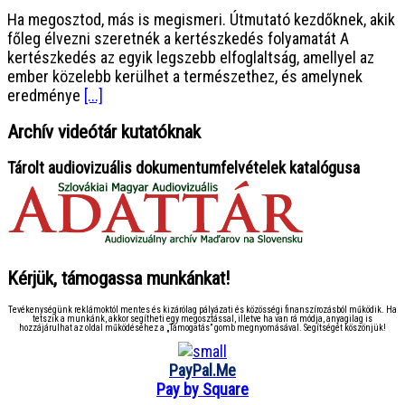
Ha megosztod, más is megismeri. Útmutató kezdőknek, akik
főleg élvezni szeretnék a kertészkedés folyamatát A
kertészkedés az egyik legszebb elfoglaltság, amellyel az
ember közelebb kerülhet a természethez, és amelynek
eredménye
[...]
Archív videótár kutatóknak
Tárolt audiovizuális dokumentumfelvételek katalógusa
Kérjük, támogassa munkánkat!
Tevékenységünk reklámoktól mentes és kizárólag pályázati és közösségi finanszírozásból működik. Ha
tetszik a munkánk, akkor segítheti egy megosztással, illetve ha van rá módja, anyagilag is
hozzájárulhat az oldal működéséhez a „Támogatás” gomb megnyomásával. Segítségét köszönjük!
PayPal.Me
Pay by Square