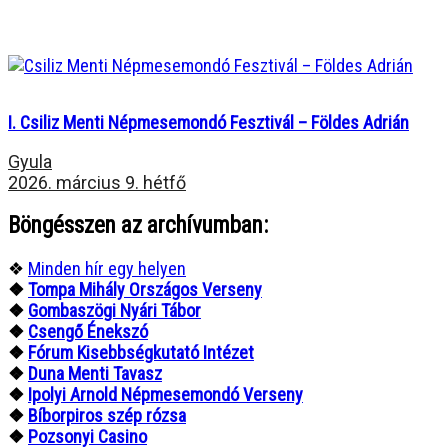
I. Csiliz Menti Népmesemondó Fesztivál – Földes Adrián
Gyula
2026. március 9. hétfő
Böngésszen az archívumban:
❖
Minden hír egy helyen
❖
Tompa Mihály Országos Verseny
❖
Gombaszögi Nyári Tábor
❖
Csengő Énekszó
❖
Fórum Kisebbségkutató Intézet
❖
Duna Menti Tavasz
❖
Ipolyi Arnold Népmesemondó Verseny
❖
Bíborpiros szép rózsa
❖
Pozsonyi Casino