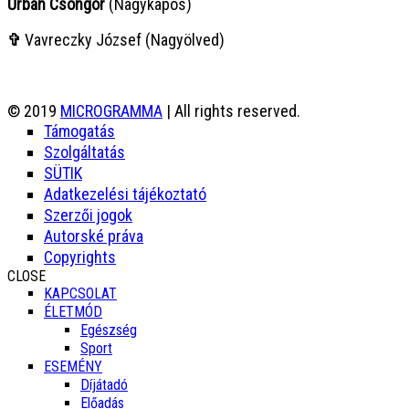
Urbán Csongor
(Nagykapos)
✞
Vavreczky József (Nagyölved)
© 2019
MICROGRAMMA
| All rights reserved.
Támogatás
Szolgáltatás
SÜTIK
Adatkezelési tájékoztató
Szerzői jogok
Autorské práva
Copyrights
CLOSE
KAPCSOLAT
ÉLETMÓD
Egészség
Sport
ESEMÉNY
Díjátadó
Előadás