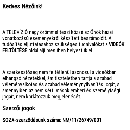
Kedves Nézőink!
● ● ● ● ● ● ● ● ● ● ● ● ● ● ● ●
A TELEVÍZIÓ nagy örömmel teszi közzé az Önök hazai
vonatkozású eseményekről készített beszámolóit. A
tudósítás eljuttatásához szükséges tudnivalókat a
VIDEÓK
FELTÖLTÉSE
oldal alji menüben helyeztük el.
● ● ● ● ● ● ● ● ● ● ● ● ● ● ● ●
A szerkesztőség nem feltétlenül azonosul a videókban
elhangzó nézetekkel, ám tiszteletben tartja a szabad
véleményalkotás és szabad véleménynyilvánítás jogát, s
amennyiben az nem sérti mások emberi és személyiségi
jogait, nem korlátozzuk megjelenését.
Szerzői jogok
SOZA-szerződésünk száma: NM/11/26749/001