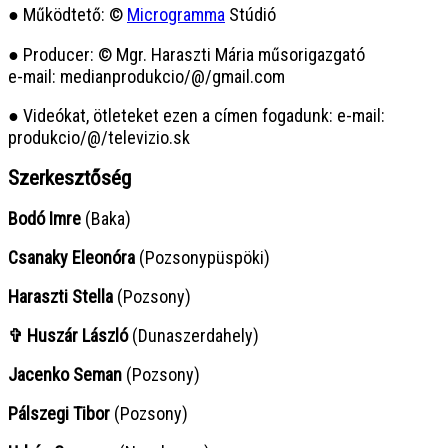
● Működtető: ©
Microgramma
Stúdió
● Producer: © Mgr. Haraszti Mária műsorigazgató
e-mail: medianprodukcio/@/gmail.com
● Videókat, ötleteket ezen a címen fogadunk: e-mail:
produkcio/@/televizio.sk
Szerkesztőség
Bodó Imre
(Baka)
Csanaky Eleonóra
(Pozsonypüspöki)
Haraszti Stella
(Pozsony)
✞ Huszár László
(Dunaszerdahely)
Jacenko Seman
(Pozsony)
Pálszegi Tibor
(Pozsony)