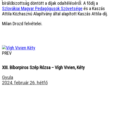
bírálóbizottság döntött a díjak odaítéléséről. A fődíj a
Szlovákiai Magyar Pedagógusok Szövetsége
és a Kaszás
Attila Közhasznú Alapítvány által alapított Kaszás Attila-díj.
Milan Drozd felvételei.
PREV
XIII. Bíborpiros Szép Rózsa – Vígh Vivien, Kéty
Gyula
2024. február 26. hétfő