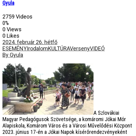
Gyula
2759 Videos
0%
0 Views
0 Likes
2024. február 26. hétfő
ESEMÉNY
Irodalom
KULTÚRA
Verseny
VIDEÓ
By Gyula
A Szlovákiai
Magyar Pedagógusok Szövetsége, a komáromi Jókai Mór
Alapiskola, Komárom Város és a Városi Művelődési Központ
2023. június 17-én a Jókai Napok kísérőrendezvényeként