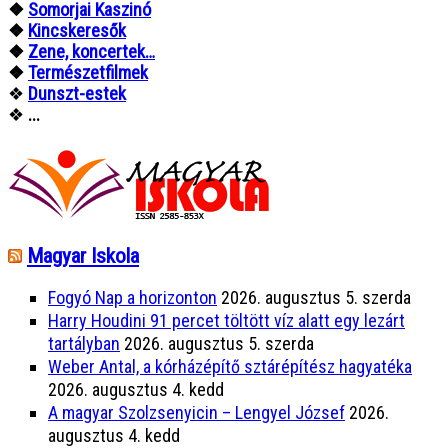
❖
Somorjai Kaszinó
❖
Kincskeresők
❖
Zene, koncertek…
❖
Természetfilmek
❖
Dunszt-estek
❖
...
Magyar Iskola
Fogyó Nap a horizonton
2026. augusztus 5. szerda
Harry Houdini 91 percet töltött víz alatt egy lezárt
tartályban
2026. augusztus 5. szerda
Weber Antal, a kórházépítő sztárépítész hagyatéka
2026. augusztus 4. kedd
A magyar Szolzsenyicin – Lengyel József
2026.
augusztus 4. kedd