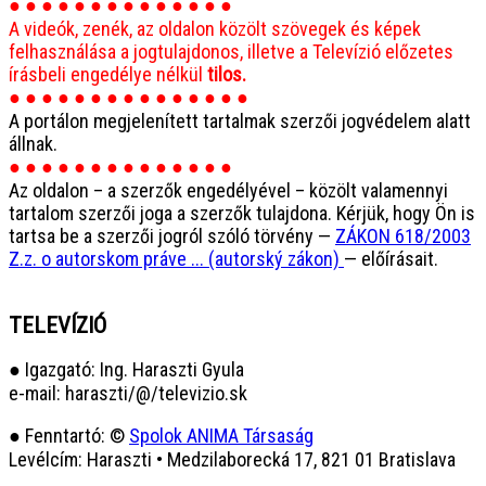
● ● ● ● ● ● ● ● ● ● ● ● ● ●
A videók, zenék, az oldalon közölt szövegek és képek
felhasználása a jogtulajdonos, illetve a Televízió előzetes
írásbeli engedélye nélkül
tilos.
● ● ● ● ● ● ● ● ● ● ● ● ● ● ●
A portálon megjelenített tartalmak szerzői jogvédelem alatt
állnak.
● ● ● ● ● ● ● ● ● ● ● ● ● ●
Az oldalon – a szerzők engedélyével – közölt valamennyi
tartalom szerzői joga a szerzők tulajdona. Kérjük, hogy Ön is
tartsa be a szerzői jogról szóló törvény —
ZÁKON 618/2003
Z.z. o autorskom práve ... (autorský zákon)
— előírásait.
TELEVÍZIÓ
● Igazgató: Ing. Haraszti Gyula
e-mail: haraszti/@/televizio.sk
● Fenntartó: ©
Spolok ANIMA Társaság
Levélcím: Haraszti • Medzilaborecká 17, 821 01 Bratislava