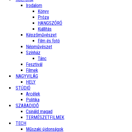
Irodalom
Könyv
Próza
HANGSZÓRÓ
Kiállítás
Képzőművészet
Film és fotó
Népművészet
Színház
Tánc
Fesztivál
Filmek
NAGYVILÁG
HELY
STÚDIÓ
Arcélek
Politika
SZABADIDŐ
Csináld magad
TERMÉSZETFILMEK
TECH
Műszaki újdonságok