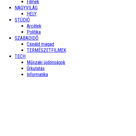
Filmek
NAGYVILÁG
HELY
STÚDIÓ
Arcélek
Politika
SZABADIDŐ
Csináld magad
TERMÉSZETFILMEK
TECH
Műszaki újdonságok
Űrkutatás
Informatika