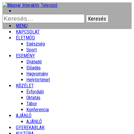
Keresés:
MENU
KAPCSOLAT
ÉLETMÓD
Egészség
Sport
ESEMÉNY
Díjátadó
Előadás
Hagyomány
Helytörténet
KÖZÉLET
Évforduló
Oktatás
Tábor
Konferencia
AJÁNLÓ
AJÁNLÓ
GYEREKABLAK
KULTÚRA