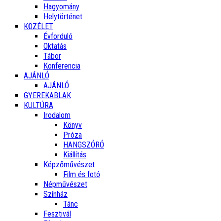
Hagyomány
Helytörténet
KÖZÉLET
Évforduló
Oktatás
Tábor
Konferencia
AJÁNLÓ
AJÁNLÓ
GYEREKABLAK
KULTÚRA
Irodalom
Könyv
Próza
HANGSZÓRÓ
Kiállítás
Képzőművészet
Film és fotó
Népművészet
Színház
Tánc
Fesztivál