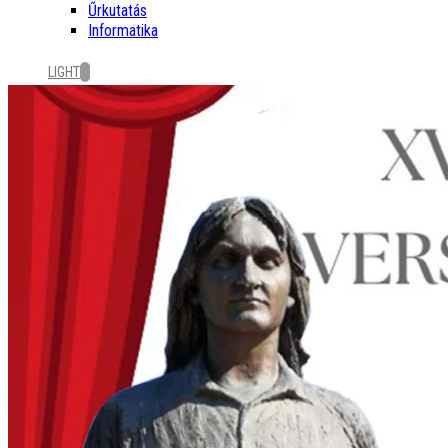
Űrkutatás
Informatika
LIGHT