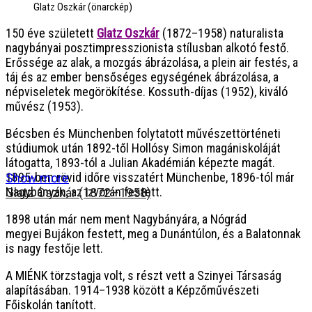
Glatz Oszkár (önarckép)
150 éve született
Glatz Oszkár
(1872–1958) naturalista
nagybányai posztimpresszionista stílusban alkotó festő.
Erőssége az alak, a mozgás ábrázolása, a plein air festés, a
táj és az ember bensőséges egységének ábrázolása, a
népviseletek megörökítése. Kossuth-díjas (1952), kiváló
művész (1953).
Bécsben és Münchenben folytatott művészettörténeti
stúdiumok után 1892-től Hollósy Simon magániskoláját
látogatta, 1893-tól a Julian Akadémián képezte magát.
1895-ben rövid időre visszatért Münchenbe, 1896-tól már
Show more
Nagybányán, az Izvorán festett.
Glatz Oszkár (1872–1958)
1898 után már nem ment Nagybányára, a Nógrád
megyei Bujákon festett, meg a Dunántúlon, és a Balatonnak
is nagy festője lett.
A MIÉNK törzstagja volt, s részt vett a Szinyei Társaság
alapításában. 1914–1938 között a Képzőművészeti
Főiskolán tanított.