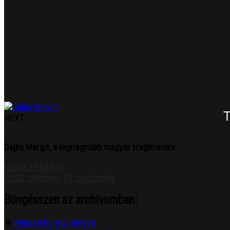
NEXT
Dajka Margit, a legnagyobb magyar tragikomika
Haraszti Mária
2022. október 13. csütörtök
Böngésszen az archívumban:
❖
Minden hír egy helyen