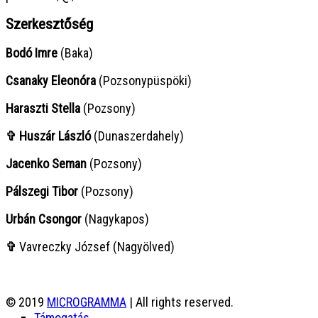
Szerkesztőség
Bodó Imre
(Baka)
Csanaky Eleonóra
(Pozsonypüspöki)
Haraszti Stella
(Pozsony)
✞ Huszár László
(Dunaszerdahely)
Jacenko Seman
(Pozsony)
Pálszegi Tibor
(Pozsony)
Urbán Csongor
(Nagykapos)
✞
Vavreczky József (Nagyölved)
© 2019
MICROGRAMMA
| All rights reserved.
Támogatás