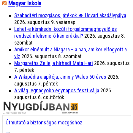
Magyar Iskola
Szabadtéri mozgásos játékok ☻ Udvari akadálypálya
2026. augusztus 9. vasárnap
Lehet-e kémkedni közúti forgalommegfigyelő és
rendszámfelismerő kamerákkal?
2026. augusztus 8.
szombat
Amikor elnémult a Niagara – a nap, amikor elfogyott a
víz
2026. augusztus 8. szombat
Margaretha Zelle, a hírhedt Mata Hari
2026. augusztus
7. péntek
A Wikipédia alapítója, Jimmy Wales 60 éves
2026.
augusztus 7. péntek
A világ legnagyobb egynapos fesztiválja
2026.
augusztus 6. csütörtök
Útmutató a biztonságos mozgáshoz