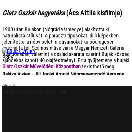
Glatz Oszkár hagyatéka
(Ács Attila kisfilmje)
1900 után Bujákon (Nógrád vármegye) alakította ki
naturalista stílusát. A paraszti típusokat idilli képekben
jelenítette, a népviseleti motívumokat külsődlegesen
használta fel. Számos műve van a Magyar Nemzeti Galéria
tulajdonában, valamint a család akarata szerint Buják község
PREV
ajándékba kapott 40 olajfestményt. Ez a gyűjtemény a bujáki
Glatz Oszkár Művelődési Központban
tekinthető meg.
Balázs Vivien – XII. Ipolyi Arnold Népmesemondó Verseny
Gyula
2022. október 13. csütörtök