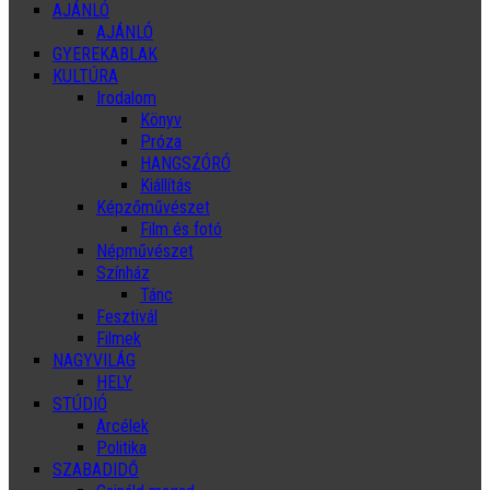
AJÁNLÓ
AJÁNLÓ
GYEREKABLAK
KULTÚRA
Irodalom
Könyv
Próza
HANGSZÓRÓ
Kiállítás
Képzőművészet
Film és fotó
Népművészet
Színház
Tánc
Fesztivál
Filmek
NAGYVILÁG
HELY
STÚDIÓ
Arcélek
Politika
SZABADIDŐ