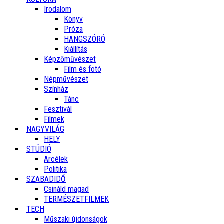
Irodalom
Könyv
Próza
HANGSZÓRÓ
Kiállítás
Képzőművészet
Film és fotó
Népművészet
Színház
Tánc
Fesztivál
Filmek
NAGYVILÁG
HELY
STÚDIÓ
Arcélek
Politika
SZABADIDŐ
Csináld magad
TERMÉSZETFILMEK
TECH
Műszaki újdonságok