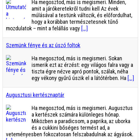
Ha megosztod, más is megismeri. Minden,
amit a járókeretekről tudni kell Az évek
múlásával a testünk változik, és előfordulhat,
hogy a korábban természetesnek tűnő
mozdulatok – mint a felállás vagy
[...]
Szemünk fénye és az úszó foltok
Ha megosztod, más is megismeri. Sokan
ismerik ezt az érzést: egy világos falra vagy a
tiszta égre nézve apró pontok, szálak, néha
egy vékony gyűrű úszik el a látótérben. Ha
[...]
Augusztusi kertésznaptár
Ha megosztod, más is megismeri. Augusztus
a kertészek számára különleges hónap.
Miközben a paradicsom, a paprika, az uborka
és a cukkini bőséges termést ad, a
veteményesben fokozatosan felszabadulnak az ágyások.