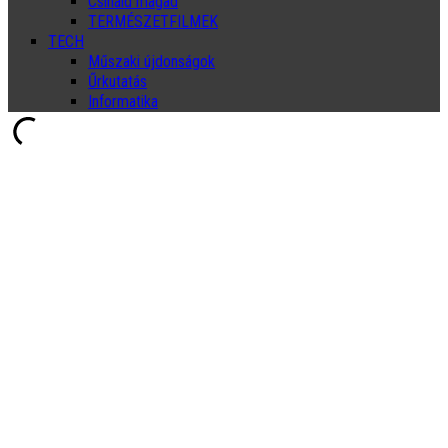
Csináld magad
TERMÉSZETFILMEK
TECH
Műszaki újdonságok
Űrkutatás
Informatika