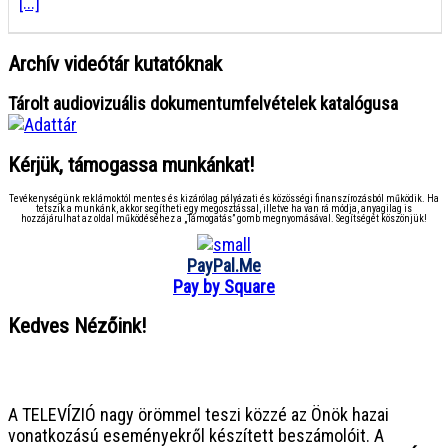
[...]
Archív videótár kutatóknak
Tárolt audiovizuális dokumentumfelvételek katalógusa
Kérjük, támogassa munkánkat!
Tevékenységünk reklámoktól mentes és kizárólag pályázati és közösségi finanszírozásból működik. Ha
tetszik a munkánk, akkor segítheti egy megosztással, illetve ha van rá módja, anyagilag is
hozzájárulhat az oldal működéséhez a „Támogatás” gomb megnyomásával. Segítségét köszönjük!
PayPal.Me
Pay by Square
Kedves Nézőink!
● ● ● ● ● ● ● ● ● ● ● ● ● ● ● ●
A TELEVÍZIÓ nagy örömmel teszi közzé az Önök hazai
vonatkozású eseményekről készített beszámolóit. A