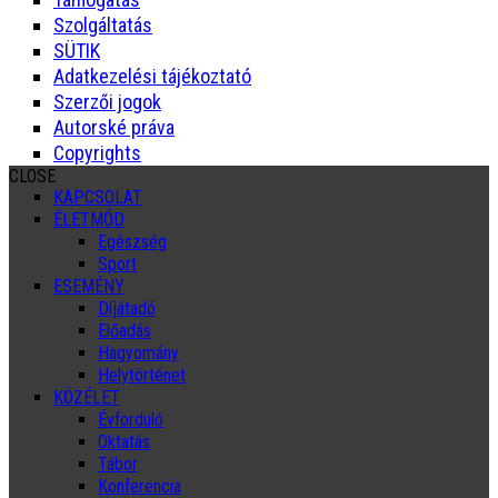
Szolgáltatás
SÜTIK
Adatkezelési tájékoztató
Szerzői jogok
Autorské práva
Copyrights
CLOSE
KAPCSOLAT
ÉLETMÓD
Egészség
Sport
ESEMÉNY
Díjátadó
Előadás
Hagyomány
Helytörténet
KÖZÉLET
Évforduló
Oktatás
Tábor
Konferencia