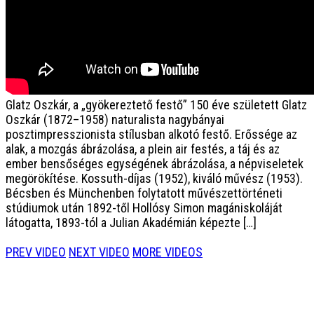
Glatz Oszkár, a „gyökereztető festő”
150 éve született Glatz
Oszkár (1872–1958) naturalista nagybányai
posztimpresszionista stílusban alkotó festő. Erőssége az
alak, a mozgás ábrázolása, a plein air festés, a táj és az
ember bensőséges egységének ábrázolása, a népviseletek
megörökítése. Kossuth-díjas (1952), kiváló művész (1953).
Bécsben és Münchenben folytatott művészettörténeti
stúdiumok után 1892-től Hollósy Simon magániskoláját
látogatta, 1893-tól a Julian Akadémián képezte […]
PREV VIDEO
NEXT VIDEO
MORE VIDEOS