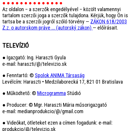
● ● ● ● ● ● ● ● ● ● ● ● ● ●
Az oldalon – a szerzők engedélyével – közölt valamennyi
tartalom szerzői joga a szerzők tulajdona. Kérjük, hogy Ön is
tartsa be a szerzői jogról szóló törvény —
ZÁKON 618/2003
Z.z. o autorskom práve ... (autorský zákon)
— előírásait.
TELEVÍZIÓ
● Igazgató: Ing. Haraszti Gyula
e-mail: haraszti/@/televizio.sk
● Fenntartó: ©
Spolok ANIMA Társaság
Levélcím: Haraszti • Medzilaborecká 17, 821 01 Bratislava
● Működtető: ©
Microgramma
Stúdió
● Producer: © Mgr. Haraszti Mária műsorigazgató
e-mail: medianprodukcio/@/gmail.com
● Videókat, ötleteket ezen a címen fogadunk: e-mail:
produkcio/@/televizio.sk