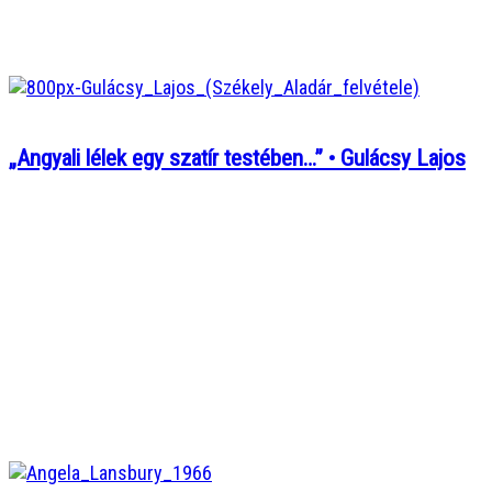
„Angyali lélek egy szatír testében…” • Gulácsy Lajos