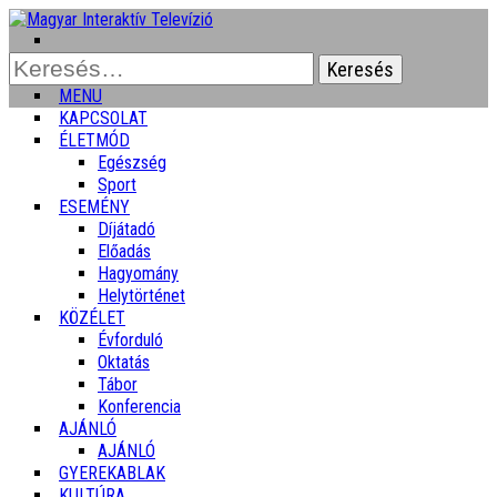
Keresés:
MENU
KAPCSOLAT
ÉLETMÓD
Egészség
Sport
ESEMÉNY
Díjátadó
Előadás
Hagyomány
Helytörténet
KÖZÉLET
Évforduló
Oktatás
Tábor
Konferencia
AJÁNLÓ
AJÁNLÓ
GYEREKABLAK
KULTÚRA