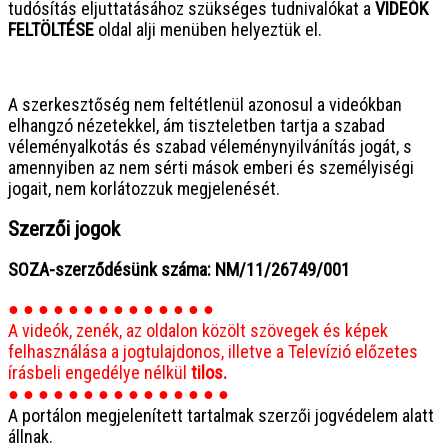
tudósítás eljuttatásához szükséges tudnivalókat a
VIDEÓK
FELTÖLTÉSE
oldal alji menüben helyeztük el.
● ● ● ● ● ● ● ● ● ● ● ● ● ● ● ●
A szerkesztőség nem feltétlenül azonosul a videókban
elhangzó nézetekkel, ám tiszteletben tartja a szabad
véleményalkotás és szabad véleménynyilvánítás jogát, s
amennyiben az nem sérti mások emberi és személyiségi
jogait, nem korlátozzuk megjelenését.
Szerzői jogok
SOZA-szerződésünk száma: NM/11/26749/001
● ● ● ● ● ● ● ● ● ● ● ● ● ●
A videók, zenék, az oldalon közölt szövegek és képek
felhasználása a jogtulajdonos, illetve a Televízió előzetes
írásbeli engedélye nélkül
tilos.
● ● ● ● ● ● ● ● ● ● ● ● ● ● ●
A portálon megjelenített tartalmak szerzői jogvédelem alatt
állnak.