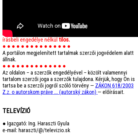
SOZA-szerződésünk száma: NM/11/26749/001
● ● ● ● ● ● ● ● ● ● ● ● ● ●
A videók, zenék, az oldalon közölt szövegek és képek
felhasználása a jogtulajdonos, illetve a Televízió előzetes
írásbeli engedélye nélkül
tilos.
● ● ● ● ● ● ● ● ● ● ● ● ● ● ●
A portálon megjelenített tartalmak szerzői jogvédelem alatt
állnak.
● ● ● ● ● ● ● ● ● ● ● ● ● ●
Az oldalon – a szerzők engedélyével – közölt valamennyi
tartalom szerzői joga a szerzők tulajdona. Kérjük, hogy Ön is
tartsa be a szerzői jogról szóló törvény —
ZÁKON 618/2003
Z.z. o autorskom práve ... (autorský zákon)
— előírásait.
TELEVÍZIÓ
● Igazgató: Ing. Haraszti Gyula
e-mail: haraszti/@/televizio.sk