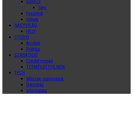
Színház
Tánc
Fesztivál
Filmek
NAGYVILÁG
HELY
STÚDIÓ
Arcélek
Politika
SZABADIDŐ
Csináld magad
TERMÉSZETFILMEK
TECH
Műszaki újdonságok
Űrkutatás
Informatika