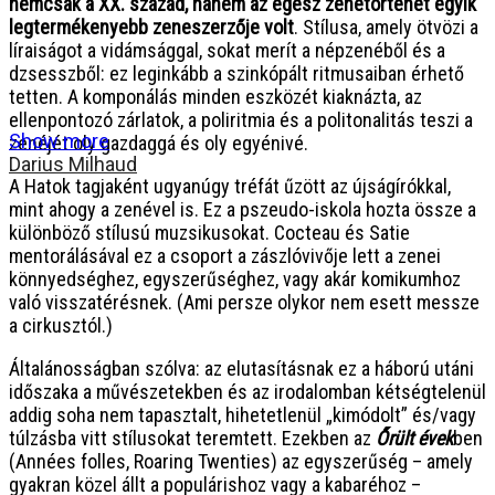
nemcsak a XX. század, hanem az egész zenetörténet egyik
legtermékenyebb zeneszerzője volt
. Stílusa, amely ötvözi a
líraiságot a vidámsággal, sokat merít a népzenéből és a
dzsesszből: ez leginkább a szinkópált ritmusaiban érhető
tetten. A komponálás minden eszközét kiaknázta, az
ellenpontozó zárlatok, a poliritmia és a politonalitás teszi a
Show more
zenéjét oly gazdaggá és oly egyénivé.
Darius Milhaud
A Hatok tagjaként ugyanúgy tréfát űzött az újságírókkal,
mint ahogy a zenével is. Ez a pszeudo-iskola hozta össze a
különböző stílusú muzsikusokat. Cocteau és Satie
mentorálásával ez a csoport a zászlóvivője lett a zenei
könnyedséghez, egyszerűséghez, vagy akár komikumhoz
való visszatérésnek. (Ami persze olykor nem esett messze
a cirkusztól.)
Általánosságban szólva: az elutasításnak ez a háború utáni
időszaka a művészetekben és az irodalomban kétségtelenül
addig soha nem tapasztalt, hihetetlenül „kimódolt” és/vagy
túlzásba vitt stílusokat teremtett. Ezekben az
Őrült évek
ben
(Années folles, Roaring Twenties) az egyszerűség – amely
gyakran közel állt a populárishoz vagy a kabaréhoz –