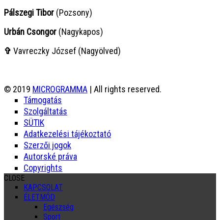
Pálszegi Tibor
(Pozsony)
Urbán Csongor
(Nagykapos)
✞
Vavreczky József (Nagyölved)
© 2019
MICROGRAMMA
| All rights reserved.
Támogatás
Szolgáltatás
SÜTIK
Adatkezelési tájékoztató
Szerzői jogok
Autorské práva
Copyrights
CLOSE
KAPCSOLAT
ÉLETMÓD
Egészség
Sport