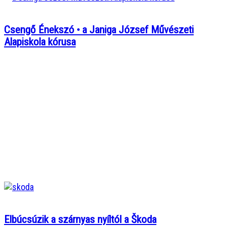
Csengő Énekszó • a Janiga József Művészeti
Alapiskola kórusa
Elbúcsúzik a szárnyas nyíltól a Škoda