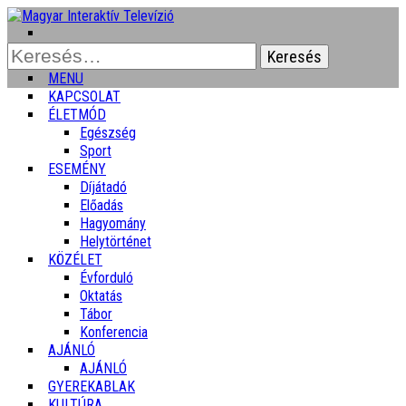
Keresés:
MENU
KAPCSOLAT
ÉLETMÓD
Egészség
Sport
ESEMÉNY
Díjátadó
Előadás
Hagyomány
Helytörténet
KÖZÉLET
Évforduló
Oktatás
Tábor
Konferencia
AJÁNLÓ
AJÁNLÓ
GYEREKABLAK
KULTÚRA