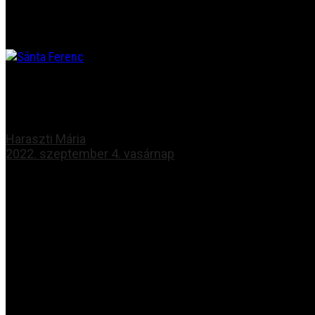
NEXT
Sánta Ferenc tanúsága
Haraszti Mária
2022. szeptember 4. vasárnap
Böngésszen az archívumban:
❖
Minden hír egy helyen
❖
Tompa Mihály Országos Verseny
❖
Gombaszögi Nyári Tábor
❖
Csengő Énekszó
❖
Fórum Kisebbségkutató Intézet
❖
Duna Menti Tavasz
❖
Ipolyi Arnold Népmesemondó Verseny