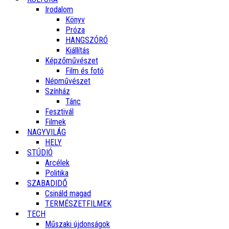
Irodalom
Könyv
Próza
HANGSZÓRÓ
Kiállítás
Képzőművészet
Film és fotó
Népművészet
Színház
Tánc
Fesztivál
Filmek
NAGYVILÁG
HELY
STÚDIÓ
Arcélek
Politika
SZABADIDŐ
Csináld magad
TERMÉSZETFILMEK
TECH
Műszaki újdonságok