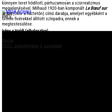
könnyen teret hódított, párhuzamosan a szürrealizmus
megjelenésével. Milhaud 1920-ban komponált
Le Bœuf sur
le toit
(Ökör a háztetőn) című darabja, amelyet egyébként a
PREV
Grimm fivérekkel állított színpadra, ennek a
megtestesülése.
Irány a Hold! (elhalasztva)
Gyula
2022. szeptember 3. szombat