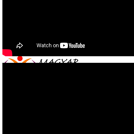
❖
Bíborpiros szép rózsa
❖
Pozsonyi Casino
❖
Somorjai Kaszinó
❖
Kincskeresők
❖
Zene, koncertek…
❖
Természetfilmek
❖
Dunszt-estek
❖
...
Magyar Iskola
A világ legnagyobb egynapos fesztiválja
2026.
augusztus 6. csütörtök
Fleming nagy felfedezése, a penicillin
2026.
augusztus 6. csütörtök
Fogyó Nap a horizonton
2026. augusztus 5. szerda