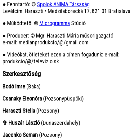
● Fenntartó: ©
Spolok ANIMA Társaság
Levélcím: Haraszti • Medzilaborecká 17, 821 01 Bratislava
● Működtető: ©
Microgramma
Stúdió
● Producer: © Mgr. Haraszti Mária műsorigazgató
e-mail: medianprodukcio/@/gmail.com
● Videókat, ötleteket ezen a címen fogadunk: e-mail:
produkcio/@/televizio.sk
Szerkesztőség
Bodó Imre
(Baka)
Csanaky Eleonóra
(Pozsonypüspöki)
Haraszti Stella
(Pozsony)
✞ Huszár László
(Dunaszerdahely)
Jacenko Seman
(Pozsony)