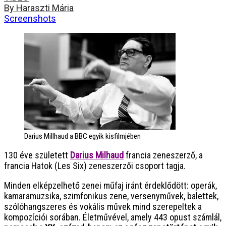
By Haraszti Mária
Screenshots
Darius Millhaud a BBC egyik kisfilmjében
130 éve született
Darius Milhaud
francia zeneszerző, a
francia Hatok (Les Six) zeneszerzői csoport tagja.
Minden elképzelhető zenei műfaj iránt érdeklődött: operák,
kamaramuzsika, szimfonikus zene, versenyművek, balettek,
szólóhangszeres és vokális művek mind szerepeltek a
kompozíciói sorában. Életművével, amely 443 opust számlál,