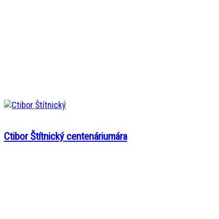
Ctibor Štítnický centenáriumára