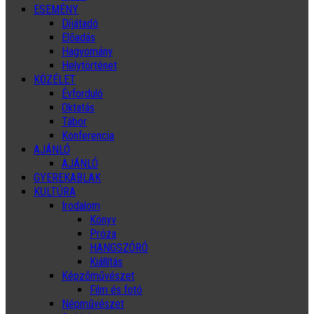
ESEMÉNY
Díjátadó
Előadás
Hagyomány
Helytörténet
KÖZÉLET
Évforduló
Oktatás
Tábor
Konferencia
AJÁNLÓ
AJÁNLÓ
GYEREKABLAK
KULTÚRA
Irodalom
Könyv
Próza
HANGSZÓRÓ
Kiállítás
Képzőművészet
Film és fotó
Népművészet