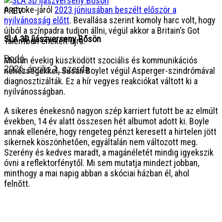
A stroke-járól
2023 júniusában beszélt először a
PREV
nyilvánosság előtt
. Bevallása szerint komoly harc volt, hogy
újból a színpadra tudjon állni, végül akkor a Britain’s Got
SLA 3D íjászverseny Bősön
Talentben énekelt újra.
Bodó
Miután évekig küszködött szociális és kommunikációs
2026. április 1. szerda
nehézségekkel, Susan Boylet végül Asperger-szindrómával
diagnosztizálták. Ez a hír vegyes reakciókat váltott ki a
nyilvánosságban.
A sikeres énekesnő nagyon szép karriert futott be az elmúlt
években, 14 év alatt összesen hét albumot adott ki. Boyle
annak ellenére, hogy rengeteg pénzt keresett a hirtelen jött
sikernek köszönhetően, egyáltalán nem változott meg.
Szerény és kedves maradt, a magánéletét mindig igyekszik
óvni a reflektorfénytől. Mi sem mutatja mindezt jobban,
minthogy a mai napig abban a skóciai házban él, ahol
felnőtt.