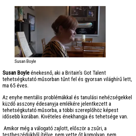
Susan Boyle
Susan Boyle
énekesnő, aki a Britain’s Got Talent
tehetségkutató műsorban tűnt fel és gyorsan világhírű lett,
ma 65 éves.
Az enyhe mentális problémákkal és tanulási nehézségekkel
küzdő asszony édesanyja emlékére jelentkezett a
tehetségkutató műsorba, a többi szereplőhöz képest
idősebb korában. Kivételes énekhangja és tehetsége van.
Amikor még a válogató zajlott, először a zsűri, a
testbeszédükből ítélve, nem vette őt komolyan, nem