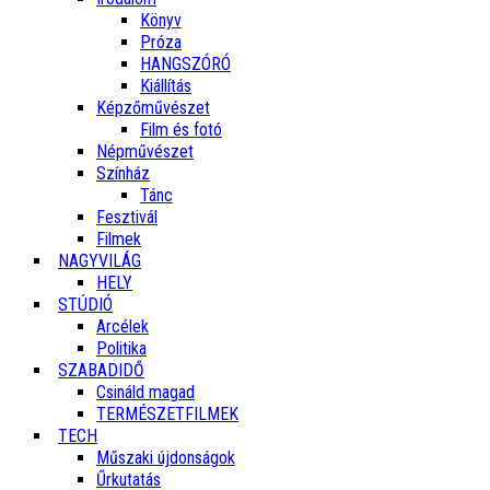
Könyv
Próza
HANGSZÓRÓ
Kiállítás
Képzőművészet
Film és fotó
Népművészet
Színház
Tánc
Fesztivál
Filmek
NAGYVILÁG
HELY
STÚDIÓ
Arcélek
Politika
SZABADIDŐ
Csináld magad
TERMÉSZETFILMEK
TECH
Műszaki újdonságok
Űrkutatás