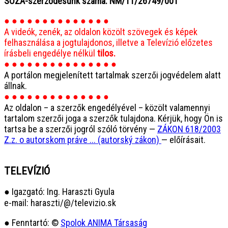
SOZA-szerződésünk száma: NM/11/26749/001
● ● ● ● ● ● ● ● ● ● ● ● ● ●
A videók, zenék, az oldalon közölt szövegek és képek
felhasználása a jogtulajdonos, illetve a Televízió előzetes
írásbeli engedélye nélkül
tilos.
● ● ● ● ● ● ● ● ● ● ● ● ● ● ●
A portálon megjelenített tartalmak szerzői jogvédelem alatt
állnak.
● ● ● ● ● ● ● ● ● ● ● ● ● ●
Az oldalon – a szerzők engedélyével – közölt valamennyi
tartalom szerzői joga a szerzők tulajdona. Kérjük, hogy Ön is
tartsa be a szerzői jogról szóló törvény —
ZÁKON 618/2003
Z.z. o autorskom práve ... (autorský zákon)
— előírásait.
TELEVÍZIÓ
● Igazgató: Ing. Haraszti Gyula
e-mail: haraszti/@/televizio.sk
● Fenntartó: ©
Spolok ANIMA Társaság