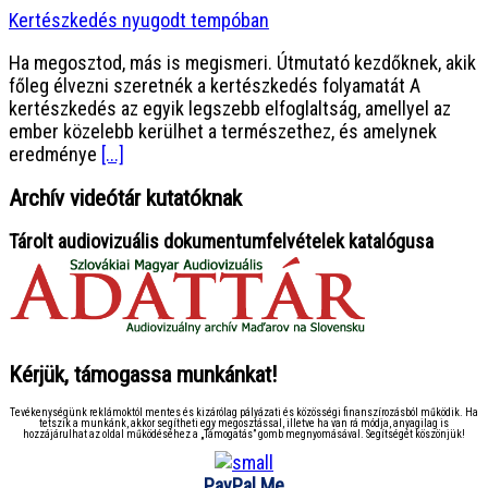
Kertészkedés nyugodt tempóban
Ha megosztod, más is megismeri. Útmutató kezdőknek, akik
főleg élvezni szeretnék a kertészkedés folyamatát A
kertészkedés az egyik legszebb elfoglaltság, amellyel az
ember közelebb kerülhet a természethez, és amelynek
eredménye
[...]
Archív videótár kutatóknak
Tárolt audiovizuális dokumentumfelvételek katalógusa
Kérjük, támogassa munkánkat!
Tevékenységünk reklámoktól mentes és kizárólag pályázati és közösségi finanszírozásból működik. Ha
tetszik a munkánk, akkor segítheti egy megosztással, illetve ha van rá módja, anyagilag is
hozzájárulhat az oldal működéséhez a „Támogatás” gomb megnyomásával. Segítségét köszönjük!
PayPal.Me