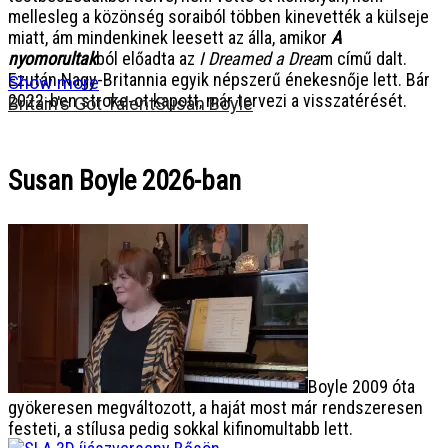
mellesleg a közönség soraiból többen kinevették a külseje
miatt, ám mindenkinek leesett az álla, amikor
A
nyomorultak
ból előadta az
I Dreamed a Drea
m című dalt.
Ezután Nagy-Britannia egyik népszerű énekesnője lett. Bár
Show more
2022-ben stroke-ot kapott, már tervezi a visszatérését.
Britain's Got Talent
Susan Boyle
Susan Boyle 2026-ban
Boyle 2009 óta
gyökeresen megváltozott, a haját most már rendszeresen
festeti, a stílusa pedig sokkal kifinomultabb lett.