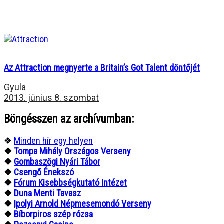
Az Attraction megnyerte a Britain’s Got Talent döntőjét
Gyula
2013. június 8. szombat
Böngésszen az archívumban:
❖
Minden hír egy helyen
❖
Tompa Mihály Országos Verseny
❖
Gombaszögi Nyári Tábor
❖
Csengő Énekszó
❖
Fórum Kisebbségkutató Intézet
❖
Duna Menti Tavasz
❖
Ipolyi Arnold Népmesemondó Verseny
❖
Bíborpiros szép rózsa