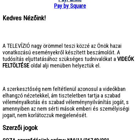
Pay by Square
Kedves Nézőink!
● ● ● ● ● ● ● ● ● ● ● ● ● ● ● ●
A TELEVÍZIÓ nagy örömmel teszi közzé az Önök hazai
vonatkozású eseményekről készített beszámolóit. A
tudósítás eljuttatásához szükséges tudnivalókat a
VIDEÓK
FELTÖLTÉSE
oldal alji menüben helyeztük el.
● ● ● ● ● ● ● ● ● ● ● ● ● ● ● ●
A szerkesztőség nem feltétlenül azonosul a videókban
elhangzó nézetekkel, ám tiszteletben tartja a szabad
véleményalkotás és szabad véleménynyilvánítás jogát, s
amennyiben az nem sérti mások emberi és személyiségi
jogait, nem korlátozzuk megjelenését.
Szerzői jogok