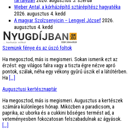
tartályban
2026. augusztus 5. szerda
Weber Antal, a kórházépítő sztárépítész hagyatéka
2026. augusztus 4. kedd
A magyar Szolzsenyicin – Lengyel József
2026.
augusztus 4. kedd
Szemünk fénye és az úszó foltok
Ha megosztod, más is megismeri. Sokan ismerik ezt az
érzést: egy világos falra vagy a tiszta égre nézve apró
pontok, szálak, néha egy vékony gyűrű úszik el a látótérben.
Ha
[...]
Augusztusi kertésznaptár
Ha megosztod, más is megismeri. Augusztus a kertészek
számára különleges hónap. Miközben a paradicsom, a
paprika, az uborka és a cukkini bőséges termést ad, a
veteményesben fokozatosan felszabadulnak az ágyások.
[...]