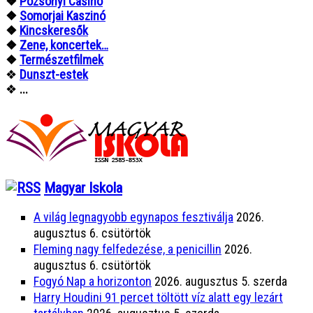
❖
Pozsonyi Casino
❖
Somorjai Kaszinó
❖
Kincskeresők
❖
Zene, koncertek…
❖
Természetfilmek
❖
Dunszt-estek
❖
...
Magyar Iskola
A világ legnagyobb egynapos fesztiválja
2026.
augusztus 6. csütörtök
Fleming nagy felfedezése, a penicillin
2026.
augusztus 6. csütörtök
Fogyó Nap a horizonton
2026. augusztus 5. szerda
Harry Houdini 91 percet töltött víz alatt egy lezárt