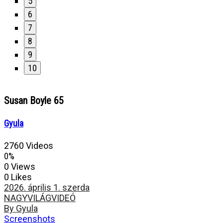
5
6
7
8
9
10
Susan Boyle 65
Gyula
2760 Videos
0%
0 Views
0 Likes
2026. április 1. szerda
NAGYVILÁG
VIDEÓ
By Gyula
Screenshots