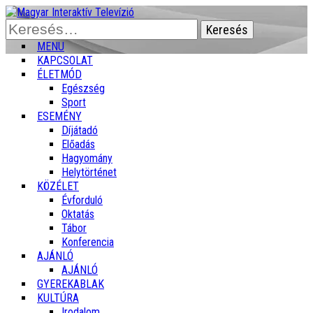
Keresés:
MENU
KAPCSOLAT
ÉLETMÓD
Egészség
Sport
ESEMÉNY
Díjátadó
Előadás
Hagyomány
Helytörténet
KÖZÉLET
Évforduló
Oktatás
Tábor
Konferencia
AJÁNLÓ
AJÁNLÓ
GYEREKABLAK
KULTÚRA
Irodalom