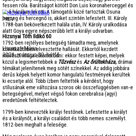
fessen róla. Barátságot kötött Don Luis koronaherceggel és
az ő házában lakott. A támogatói közé tartoztak Osuna
herceg és hercegnő is, akiket szintén lefestett. III. Károly
PREV
1788-ban bekövetkezett halála után, IV. Károly uralkodása
alatt Goya egyre népszerűbb lett a királyi udvarban.
Hizsnyai Tóth Ildikó 60
1792-ben rejtélyes betegség támadta meg, amelynek
Haraszti Mária
következtében elvesztette hallását. Ekkortól kezdett
2026. március 30. hétfő
művészi világa elkomorodni: ekkor festett képei, melyek
közül a legismertebbek a
Tűzvész
és
Az őrültekháza,
drámai
témákat jelenítenek meg sötét színekkel. Az addig jobbára
derűs képek helyett komor hangulatú festmények kerültek
ki ecsetje alól. Több ízben feltették a kérdést, hogy
stílusának eme változása szoros oki összefüggésben van-e
betegségével, melyet végső fokon cerebralisa (agyi)
eredetűnek feltételeztek.
1799-ben kinevezték királyi festőnek. Lefestette a királyt
és a királynőt, a királyi családot és több nemes személyt.
1812-ben meghalt a felesége.