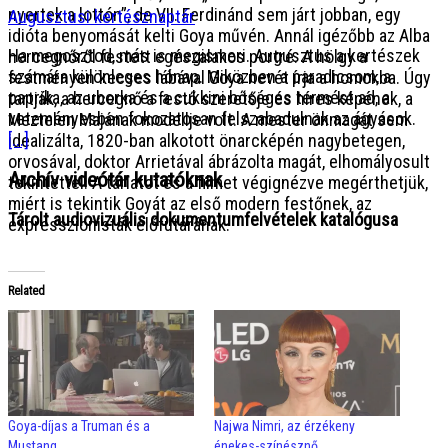
nyertek a lottón”, de VII. Ferdinánd sem járt jobban, egy
Augusztusi kertésznaptár
idióta benyomását kelti Goya művén. Annál igézőbb az Alba
Ha megosztod, más is megismeri. Augusztus a kertészek
hercegnőről festett egészalakos portré. A hölgy a
számára különleges hónap. Miközben a paradicsom, a
festményen kecses lábával Goya nevét írja a homokba. Úgy
paprika, az uborka és a cukkini bőséges termést ad, a
tartják, a hercegnő a festő szeretője és híres képének, a
veteményesben fokozatosan felszabadulnak az ágyások.
Meztelen Majának modellje volt. A mester önmagát sem
[...]
idealizálta, 1820-ban alkotott önarcképén nagybetegen,
orvosával, doktor Arrietával ábrázolta magát, elhomályosult
Archív videótár kutatóknak
tekintettel. A tárlatot és a filmet végignézve megérthetjük,
miért is tekintik Goyát az első modern festőnek, az
Tárolt audiovizuális dokumentumfelvételek katalógusa
expresszionisták előfutárának.
Related
Goya-díjas a Truman és a
Najwa Nimri, az érzékeny
Mustang
énekes-színésznő