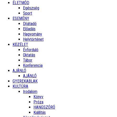
ÉLETMÓD
Egészség
Sport
ESEMÉNY
Díjátadó
Előadás
Hagyomány
Helytörténet
KÖZÉLET
Évforduló
Oktatás
Tábor
Konferencia
AJÁNLÓ
AJÁNLÓ
GYEREKABLAK
KULTÚRA
Irodalom
Könyv
Próza
HANGSZÓRÓ
Kiállítás