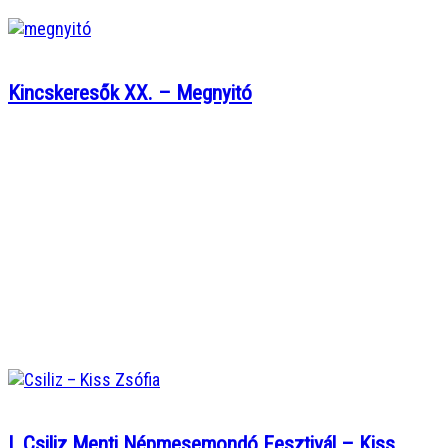
Kincskeresők XX. – Megnyitó
I. Csiliz Menti Népmesemondó Fesztivál – Kiss