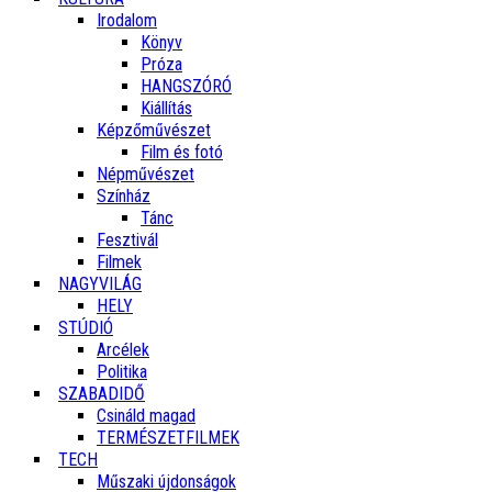
Irodalom
Könyv
Próza
HANGSZÓRÓ
Kiállítás
Képzőművészet
Film és fotó
Népművészet
Színház
Tánc
Fesztivál
Filmek
NAGYVILÁG
HELY
STÚDIÓ
Arcélek
Politika
SZABADIDŐ
Csináld magad
TERMÉSZETFILMEK
TECH
Műszaki újdonságok