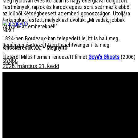
Még nyolcvan éves korában is nagy energiával dolgozott.
Festmények, rajzok és karcok egész sora származik ebből
az időből.Kétségbeesett az emberi gonoszságon. Utoljára
farkasokat festett, melyek azt üvöltik: „Mi vadak, jobbak
vagyunk az embereknél!”
NEXT
1824-ben Bordeaux-ban telepedett le, itt is halt meg.
Regényes életrajzát Lion Feuchtwanger írta meg.
Kincskeresők XX. – Megnyitó
Életéről Miloš Forman rendezett filmet
Goya’s Ghosts
(2006)
Gyula
címmel.
2026. március 31. kedd
Böngésszen az archívumban:
❖
Minden hír egy helyen
❖
Tompa Mihály Országos Verseny
❖
Gombaszögi Nyári Tábor
❖
Csengő Énekszó
❖
Fórum Kisebbségkutató Intézet
❖
Duna Menti Tavasz
❖
Ipolyi Arnold Népmesemondó Verseny
❖
Bíborpiros szép rózsa