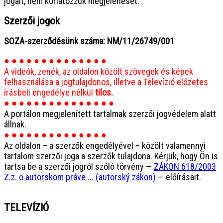
jogait, nem korlátozzuk megjelenését.
Szerzői jogok
SOZA-szerződésünk száma: NM/11/26749/001
● ● ● ● ● ● ● ● ● ● ● ● ● ●
A videók, zenék, az oldalon közölt szövegek és képek
felhasználása a jogtulajdonos, illetve a Televízió előzetes
írásbeli engedélye nélkül
tilos.
● ● ● ● ● ● ● ● ● ● ● ● ● ● ●
A portálon megjelenített tartalmak szerzői jogvédelem alatt
állnak.
● ● ● ● ● ● ● ● ● ● ● ● ● ●
Az oldalon – a szerzők engedélyével – közölt valamennyi
tartalom szerzői joga a szerzők tulajdona. Kérjük, hogy Ön is
tartsa be a szerzői jogról szóló törvény —
ZÁKON 618/2003
Z.z. o autorskom práve ... (autorský zákon)
— előírásait.
TELEVÍZIÓ