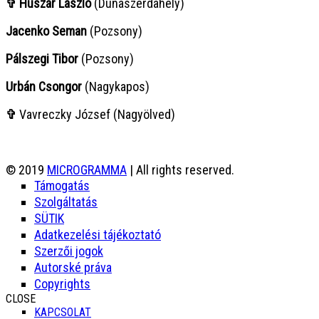
✞ Huszár László
(Dunaszerdahely)
Jacenko Seman
(Pozsony)
Pálszegi Tibor
(Pozsony)
Urbán Csongor
(Nagykapos)
✞
Vavreczky József (Nagyölved)
© 2019
MICROGRAMMA
| All rights reserved.
Támogatás
Szolgáltatás
SÜTIK
Adatkezelési tájékoztató
Szerzői jogok
Autorské práva
Copyrights
CLOSE
KAPCSOLAT