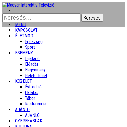
Keresés:
MENU
KAPCSOLAT
ÉLETMÓD
Egészség
Sport
ESEMÉNY
Díjátadó
Előadás
Hagyomány
Helytörténet
KÖZÉLET
Évforduló
Oktatás
Tábor
Konferencia
AJÁNLÓ
AJÁNLÓ
GYEREKABLAK
KULTÚRA