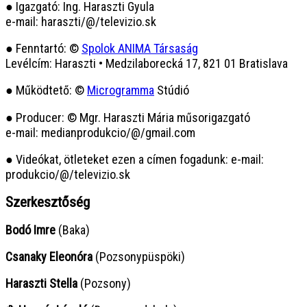
● Igazgató: Ing. Haraszti Gyula
e-mail: haraszti/@/televizio.sk
● Fenntartó: ©
Spolok ANIMA Társaság
Levélcím: Haraszti • Medzilaborecká 17, 821 01 Bratislava
● Működtető: ©
Microgramma
Stúdió
● Producer: © Mgr. Haraszti Mária műsorigazgató
e-mail: medianprodukcio/@/gmail.com
● Videókat, ötleteket ezen a címen fogadunk: e-mail:
produkcio/@/televizio.sk
Szerkesztőség
Bodó Imre
(Baka)
Csanaky Eleonóra
(Pozsonypüspöki)
Haraszti Stella
(Pozsony)