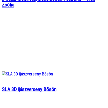
Zsófia
SLA 3D íjászverseny Bősön