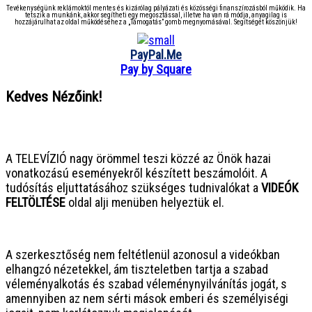
Tevékenységünk reklámoktól mentes és kizárólag pályázati és közösségi finanszírozásból működik. Ha
tetszik a munkánk, akkor segítheti egy megosztással, illetve ha van rá módja, anyagilag is
hozzájárulhat az oldal működéséhez a „Támogatás” gomb megnyomásával. Segítségét köszönjük!
PayPal.Me
Pay by Square
Kedves Nézőink!
● ● ● ● ● ● ● ● ● ● ● ● ● ● ● ●
A TELEVÍZIÓ nagy örömmel teszi közzé az Önök hazai
vonatkozású eseményekről készített beszámolóit. A
tudósítás eljuttatásához szükséges tudnivalókat a
VIDEÓK
FELTÖLTÉSE
oldal alji menüben helyeztük el.
● ● ● ● ● ● ● ● ● ● ● ● ● ● ● ●
A szerkesztőség nem feltétlenül azonosul a videókban
elhangzó nézetekkel, ám tiszteletben tartja a szabad
véleményalkotás és szabad véleménynyilvánítás jogát, s
amennyiben az nem sérti mások emberi és személyiségi