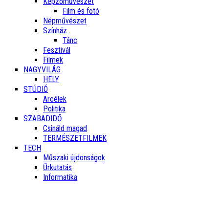
Képzőművészet
Film és fotó
Népművészet
Színház
Tánc
Fesztivál
Filmek
NAGYVILÁG
HELY
STÚDIÓ
Arcélek
Politika
SZABADIDŐ
Csináld magad
TERMÉSZETFILMEK
TECH
Műszaki újdonságok
Űrkutatás
Informatika