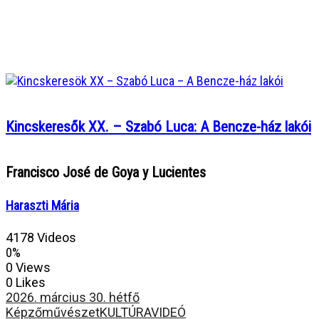
Kincskeresők XX. – Szabó Luca: A Bencze-ház lakói
Francisco José de Goya y Lucientes
Haraszti Mária
4178 Videos
0%
0 Views
0 Likes
2026. március 30. hétfő
Képzőművészet
KULTÚRA
VIDEÓ