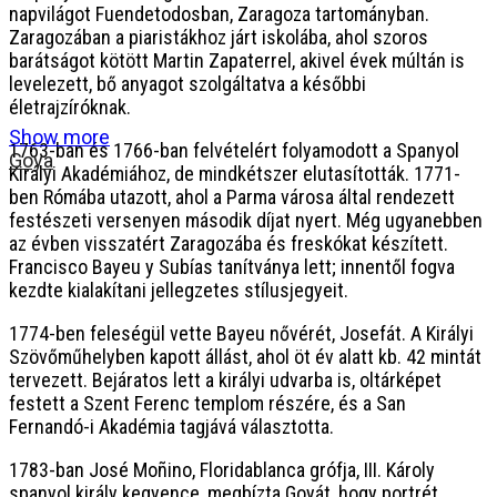
napvilágot Fuendetodosban, Zaragoza tartományban.
Zaragozában a piaristákhoz járt iskolába, ahol szoros
barátságot kötött Martin Zapaterrel, akivel évek múltán is
levelezett, bő anyagot szolgáltatva a későbbi
életrajzíróknak.
Show more
1763-ban és 1766-ban felvételért folyamodott a Spanyol
Goya
Királyi Akadémiához, de mindkétszer elutasították. 1771-
ben Rómába utazott, ahol a Parma városa által rendezett
festészeti versenyen második díjat nyert. Még ugyanebben
az évben visszatért Zaragozába és freskókat készített.
Francisco Bayeu y Subías tanítványa lett; innentől fogva
kezdte kialakítani jellegzetes stílusjegyeit.
1774-ben feleségül vette Bayeu nővérét, Josefát. A Királyi
Szövőműhelyben kapott állást, ahol öt év alatt kb. 42 mintát
tervezett. Bejáratos lett a királyi udvarba is, oltárképet
festett a Szent Ferenc templom részére, és a San
Fernandó-i Akadémia tagjává választotta.
1783-ban José Moñino, Floridablanca grófja, III. Károly
spanyol király kegyence, megbízta Goyát, hogy portrét