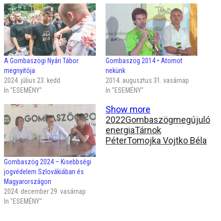
A Gombaszögi Nyári Tábor
Gombaszög 2014 • Atomot
megnyitója
nekünk
2024. július 23. kedd
2014. augusztus 31. vasárnap
In "ESEMÉNY"
In "ESEMÉNY"
Show more
2022
Gombaszög
megújuló
energia
Tárnok
Péter
Tomojka Vojtko Béla
Gombaszög 2024 – Kisebbségi
jogvédelem Szlovákiában és
Magyarországon
2024. december 29. vasárnap
In "ESEMÉNY"