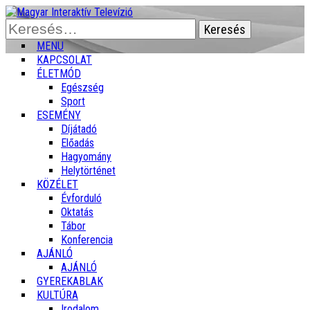
Keresés:
MENU
KAPCSOLAT
ÉLETMÓD
Egészség
Sport
ESEMÉNY
Díjátadó
Előadás
Hagyomány
Helytörténet
KÖZÉLET
Évforduló
Oktatás
Tábor
Konferencia
AJÁNLÓ
AJÁNLÓ
GYEREKABLAK
KULTÚRA
Irodalom