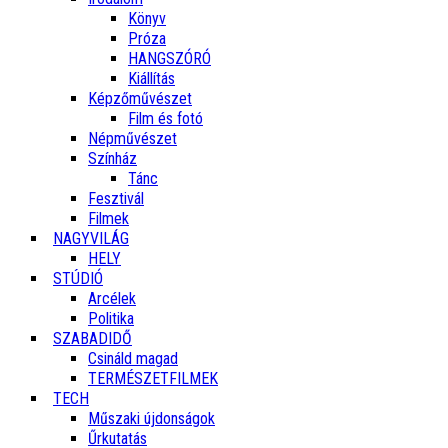
Könyv
Próza
HANGSZÓRÓ
Kiállítás
Képzőművészet
Film és fotó
Népművészet
Színház
Tánc
Fesztivál
Filmek
NAGYVILÁG
HELY
STÚDIÓ
Arcélek
Politika
SZABADIDŐ
Csináld magad
TERMÉSZETFILMEK
TECH
Műszaki újdonságok
Űrkutatás