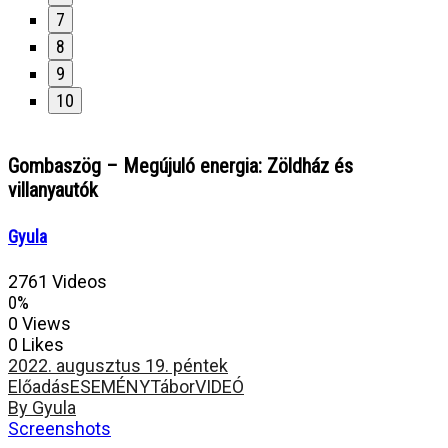
7
8
9
10
Gombaszög – Megújuló energia: Zöldház és
villanyautók
Gyula
2761 Videos
0%
0 Views
0 Likes
2022. augusztus 19. péntek
Előadás
ESEMÉNY
Tábor
VIDEÓ
By Gyula
Screenshots