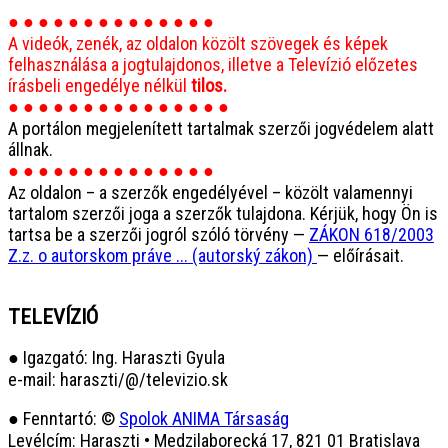
● ● ● ● ● ● ● ● ● ● ● ● ● ●
A videók, zenék, az oldalon közölt szövegek és képek
felhasználása a jogtulajdonos, illetve a Televízió előzetes
írásbeli engedélye nélkül
tilos.
● ● ● ● ● ● ● ● ● ● ● ● ● ● ●
A portálon megjelenített tartalmak szerzői jogvédelem alatt
állnak.
● ● ● ● ● ● ● ● ● ● ● ● ● ●
Az oldalon – a szerzők engedélyével – közölt valamennyi
tartalom szerzői joga a szerzők tulajdona. Kérjük, hogy Ön is
tartsa be a szerzői jogról szóló törvény —
ZÁKON 618/2003
Z.z. o autorskom práve ... (autorský zákon)
— előírásait.
TELEVÍZIÓ
● Igazgató: Ing. Haraszti Gyula
e-mail: haraszti/@/televizio.sk
● Fenntartó: ©
Spolok ANIMA Társaság
Levélcím: Haraszti • Medzilaborecká 17, 821 01 Bratislava