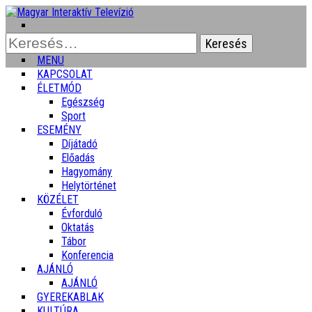
Keresés:
MENU
KAPCSOLAT
ÉLETMÓD
Egészség
Sport
ESEMÉNY
Díjátadó
Előadás
Hagyomány
Helytörténet
KÖZÉLET
Évforduló
Oktatás
Tábor
Konferencia
AJÁNLÓ
AJÁNLÓ
GYEREKABLAK
KULTÚRA