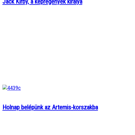
Jack Kirby, a képregények királya
Holnap belépünk az Artemis-korszakba