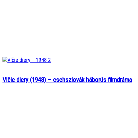
Vlčie diery (1948) – csehszlovák háborús filmdráma