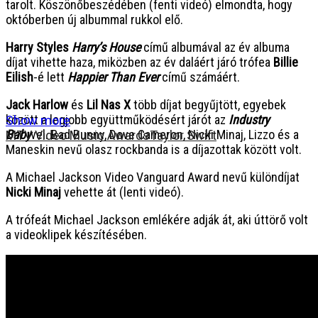
tarolt. Köszönőbeszédében (fenti videó) elmondta, hogy
októberben új albummal rukkol elő.
Harry Styles
Harry’s House
című albumával az év albuma
díjat vihette haza, miközben az év daláért járó trófea
Billie
Eilish
-é lett
Happier Than Ever
című számáért.
Jack Harlow
és
Lil Nas X
több díjat begyűjtött, egyebek
között a legjobb együttműködésért járót az
Industry
Show more
Baby
vel. Bad Bunny, Dove Cameron, Nicki Minaj, Lizzo és a
MTV Video Music Awards
Taylor Swift
Maneskin nevű olasz rockbanda is a díjazottak között volt.
A Michael Jackson Video Vanguard Award nevű különdíjat
Nicki Minaj
vehette át (lenti videó).
A trófeát Michael Jackson emlékére adják át, aki úttörő volt
a videoklipek készítésében.