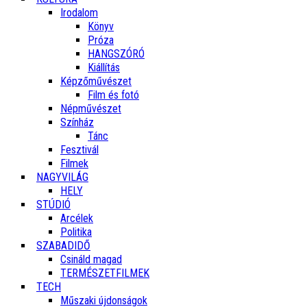
Irodalom
Könyv
Próza
HANGSZÓRÓ
Kiállítás
Képzőművészet
Film és fotó
Népművészet
Színház
Tánc
Fesztivál
Filmek
NAGYVILÁG
HELY
STÚDIÓ
Arcélek
Politika
SZABADIDŐ
Csináld magad
TERMÉSZETFILMEK
TECH
Műszaki újdonságok