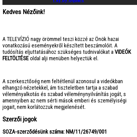
Kedves Nézőink!
● ● ● ● ● ● ● ● ● ● ● ● ● ● ● ●
A TELEVÍZIÓ nagy örömmel teszi közzé az Önök hazai
vonatkozású eseményekről készített beszámolóit. A
tudósítás eljuttatásához szükséges tudnivalókat a
VIDEÓK
FELTÖLTÉSE
oldal alji menüben helyeztük el.
● ● ● ● ● ● ● ● ● ● ● ● ● ● ● ●
A szerkesztőség nem feltétlenül azonosul a videókban
elhangzó nézetekkel, ám tiszteletben tartja a szabad
véleményalkotás és szabad véleménynyilvánítás jogát, s
amennyiben az nem sérti mások emberi és személyiségi
jogait, nem korlátozzuk megjelenését.
Szerzői jogok
SOZA-szerződésünk száma: NM/11/26749/001