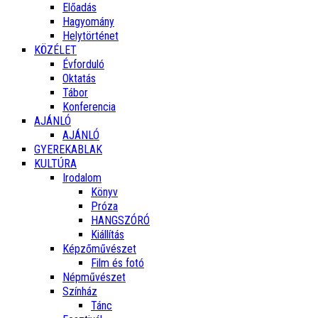
Előadás
Hagyomány
Helytörténet
KÖZÉLET
Évforduló
Oktatás
Tábor
Konferencia
AJÁNLÓ
AJÁNLÓ
GYEREKABLAK
KULTÚRA
Irodalom
Könyv
Próza
HANGSZÓRÓ
Kiállítás
Képzőművészet
Film és fotó
Népművészet
Színház
Tánc