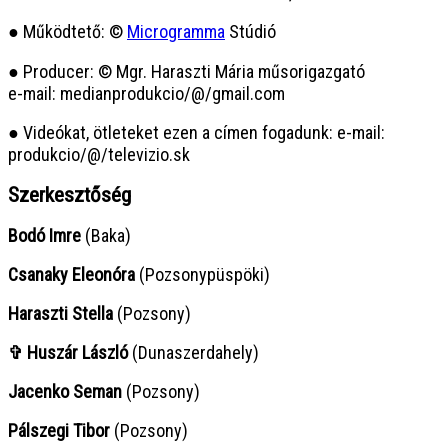
● Működtető: ©
Microgramma
Stúdió
● Producer: © Mgr. Haraszti Mária műsorigazgató
e-mail: medianprodukcio/@/gmail.com
● Videókat, ötleteket ezen a címen fogadunk: e-mail:
produkcio/@/televizio.sk
Szerkesztőség
Bodó Imre
(Baka)
Csanaky Eleonóra
(Pozsonypüspöki)
Haraszti Stella
(Pozsony)
✞ Huszár László
(Dunaszerdahely)
Jacenko Seman
(Pozsony)
Pálszegi Tibor
(Pozsony)