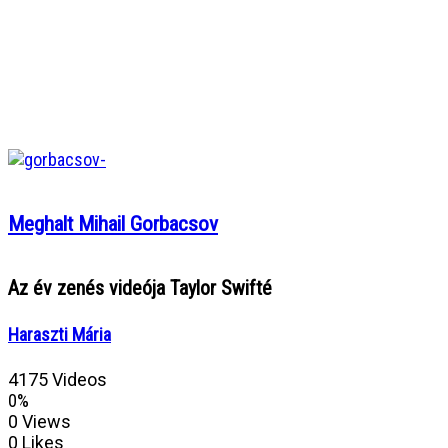
Meghalt Mihail Gorbacsov
Az év zenés videója Taylor Swifté
Haraszti Mária
4175 Videos
0%
0 Views
0 Likes