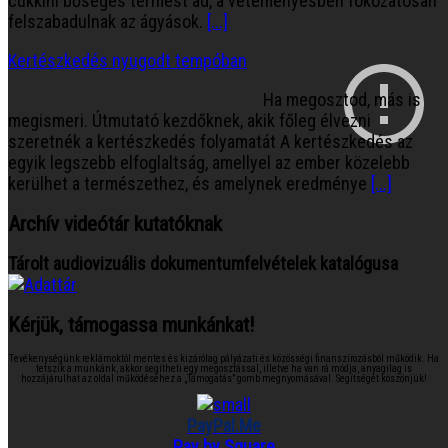
cukkini bőséges termést ad, a veteményesben fokozatosan
felszabadulnak az ágyások.
[...]
Kertészkedés nyugodt tempóban
Ha megosztod, más is
megismeri. Útmutató kezdőknek, akik főleg élvezni
szeretnék a kertészkedés folyamatát A kertészkedés az
egyik legszebb elfoglaltság, amellyel az ember közelebb
kerülhet a természethez, és amelynek eredménye
[...]
Archív videótár kutatóknak
Tárolt audiovizuális dokumentumfelvételek katalógusa
Kérjük, támogassa munkánkat!
Tevékenységünk reklámoktól mentes és kizárólag pályázati és közösségi finanszírozásból működik. Ha
tetszik a munkánk, akkor segítheti egy megosztással, illetve ha van rá módja, anyagilag is
hozzájárulhat az oldal működéséhez a „Támogatás” gomb megnyomásával. Segítségét köszönjük!
PayPal.Me
Pay by Square