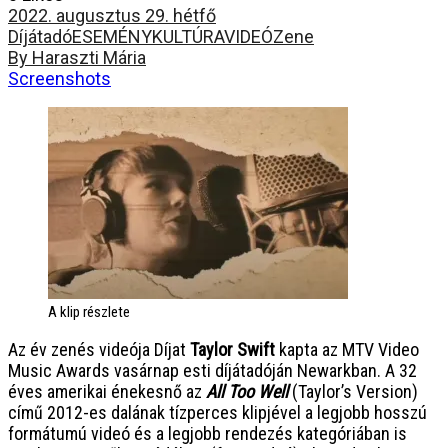
2022. augusztus 29. hétfő
Díjátadó
ESEMÉNY
KULTÚRA
VIDEÓ
Zene
By Haraszti Mária
Screenshots
A klip részlete
Az év zenés videója Díjat
Taylor Swift
kapta az MTV Video
Music Awards vasárnap esti díjátadóján Newarkban. A 32
éves amerikai énekesnő az
All Too Well
(Taylor’s Version)
című 2012-es dalának tízperces klipjével a legjobb hosszú
formátumú videó és a legjobb rendezés kategóriában is