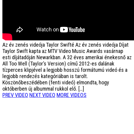
Az év zenés videója Taylor Swifté
Az év zenés videója Díjat
Taylor Swift kapta az MTV Video Music Awards vasárnap
esti díjátadóján Newarkban. A 32 éves amerikai énekesnő az
All Too Well (Taylor’s Version) című 2012-es dalának
tízperces klipjével a legjobb hosszú formátumú videó és a
legjobb rendezés kategóriában is tarolt.
Köszönőbeszédében (fenti videó) elmondta, hogy
októberben új albummal rukkol elő. […]
PREV VIDEO
NEXT VIDEO
MORE VIDEOS