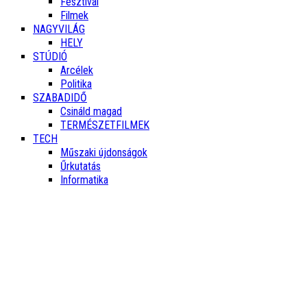
Fesztivál
Filmek
NAGYVILÁG
HELY
STÚDIÓ
Arcélek
Politika
SZABADIDŐ
Csináld magad
TERMÉSZETFILMEK
TECH
Műszaki újdonságok
Űrkutatás
Informatika