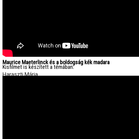
NEXT
Maurice Maeterlinck és a boldogság kék madara
Kisfilmet is készített a témában:
Haraszti Mária
2022. augusztus 29. hétfő
Böngésszen az archívumban:
❖
Minden hír egy helyen
❖
Tompa Mihály Országos Verseny
❖
Gombaszögi Nyári Tábor
❖
Csengő Énekszó
❖
Fórum Kisebbségkutató Intézet