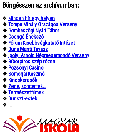
Böngésszen az archívumban:
❖
Minden hír egy helyen
❖
Tompa Mihály Országos Verseny
❖
Gombaszögi Nyári Tábor
❖
Csengő Énekszó
❖
Fórum Kisebbségkutató Intézet
❖
Duna Menti Tavasz
❖
Ipolyi Arnold Népmesemondó Verseny
❖
Bíborpiros szép rózsa
❖
Pozsonyi Casino
❖
Somorjai Kaszinó
❖
Kincskeresők
❖
Zene, koncertek…
❖
Természetfilmek
❖
Dunszt-estek
❖
...