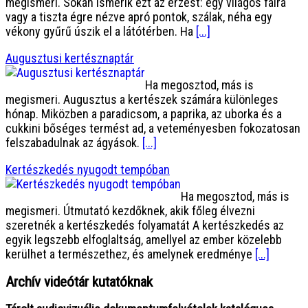
megismeri. Sokan ismerik ezt az érzést: egy világos falra
vagy a tiszta égre nézve apró pontok, szálak, néha egy
vékony gyűrű úszik el a látótérben. Ha
[...]
Augusztusi kertésznaptár
Ha megosztod, más is
megismeri. Augusztus a kertészek számára különleges
hónap. Miközben a paradicsom, a paprika, az uborka és a
cukkini bőséges termést ad, a veteményesben fokozatosan
felszabadulnak az ágyások.
[...]
Kertészkedés nyugodt tempóban
Ha megosztod, más is
megismeri. Útmutató kezdőknek, akik főleg élvezni
szeretnék a kertészkedés folyamatát A kertészkedés az
egyik legszebb elfoglaltság, amellyel az ember közelebb
kerülhet a természethez, és amelynek eredménye
[...]
Archív videótár kutatóknak