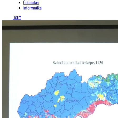
Űrkutatás
Informatika
LIGHT