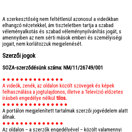
● ● ● ● ● ● ● ● ● ● ● ● ● ● ● ●
A szerkesztőség nem feltétlenül azonosul a videókban
elhangzó nézetekkel, ám tiszteletben tartja a szabad
véleményalkotás és szabad véleménynyilvánítás jogát, s
amennyiben az nem sérti mások emberi és személyiségi
jogait, nem korlátozzuk megjelenését.
Szerzői jogok
SOZA-szerződésünk száma: NM/11/26749/001
● ● ● ● ● ● ● ● ● ● ● ● ● ●
A videók, zenék, az oldalon közölt szövegek és képek
felhasználása a jogtulajdonos, illetve a Televízió előzetes
írásbeli engedélye nélkül
tilos.
● ● ● ● ● ● ● ● ● ● ● ● ● ● ●
A portálon megjelenített tartalmak szerzői jogvédelem alatt
állnak.
● ● ● ● ● ● ● ● ● ● ● ● ● ●
Az oldalon – a szerzők engedélyével – közölt valamennyi