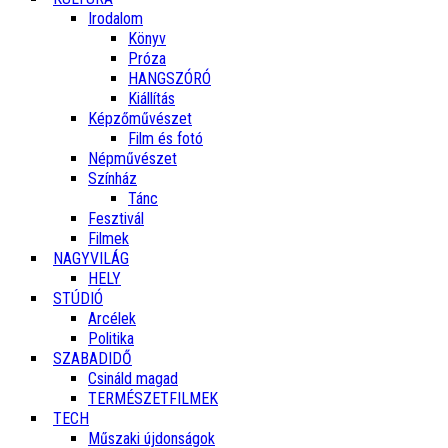
Irodalom
Könyv
Próza
HANGSZÓRÓ
Kiállítás
Képzőművészet
Film és fotó
Népművészet
Színház
Tánc
Fesztivál
Filmek
NAGYVILÁG
HELY
STÚDIÓ
Arcélek
Politika
SZABADIDŐ
Csináld magad
TERMÉSZETFILMEK
TECH
Műszaki újdonságok