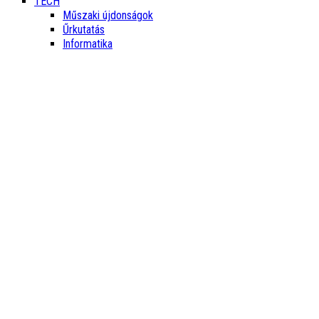
TECH
Műszaki újdonságok
Űrkutatás
Informatika