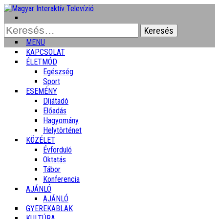
Keresés:
MENU
KAPCSOLAT
ÉLETMÓD
Egészség
Sport
ESEMÉNY
Díjátadó
Előadás
Hagyomány
Helytörténet
KÖZÉLET
Évforduló
Oktatás
Tábor
Konferencia
AJÁNLÓ
AJÁNLÓ
GYEREKABLAK
KULTÚRA