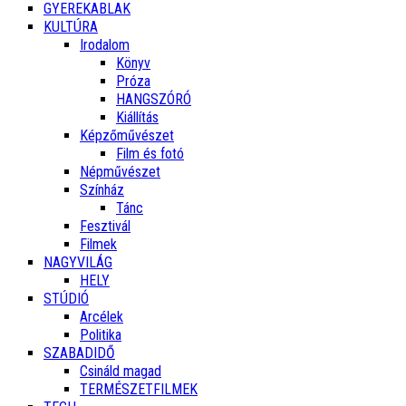
GYEREKABLAK
KULTÚRA
Irodalom
Könyv
Próza
HANGSZÓRÓ
Kiállítás
Képzőművészet
Film és fotó
Népművészet
Színház
Tánc
Fesztivál
Filmek
NAGYVILÁG
HELY
STÚDIÓ
Arcélek
Politika
SZABADIDŐ
Csináld magad
TERMÉSZETFILMEK