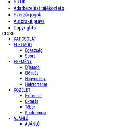
SÜTIK
Adatkezelési tájékoztató
Szerzői jogok
Autorské práva
Copyrights
CLOSE
KAPCSOLAT
ÉLETMÓD
Egészség
Sport
ESEMÉNY
Díjátadó
Előadás
Hagyomány
Helytörténet
KÖZÉLET
Évforduló
Oktatás
Tábor
Konferencia
AJÁNLÓ
AJÁNLÓ