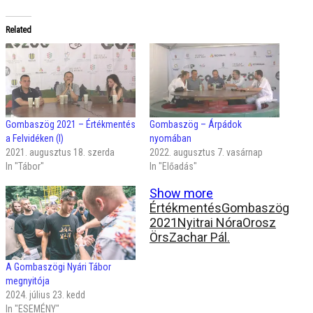
Related
Gombaszög 2021 – Értékmentés
Gombaszög – Árpádok
a Felvidéken (I)
nyomában
2021. augusztus 18. szerda
2022. augusztus 7. vasárnap
In "Tábor"
In "Előadás"
Show more
Értékmentés
Gombaszög
2021
Nyitrai Nóra
Orosz
Örs
Zachar Pál.
A Gombaszögi Nyári Tábor
megnyitója
2024. július 23. kedd
In "ESEMÉNY"