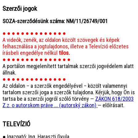
Szerzői jogok
SOZA-szerződésünk száma: NM/11/26749/001
● ● ● ● ● ● ● ● ● ● ● ● ● ●
A videók, zenék, az oldalon közölt szövegek és képek
felhasználása a jogtulajdonos, illetve a Televízió előzetes
írásbeli engedélye nélkül
tilos.
● ● ● ● ● ● ● ● ● ● ● ● ● ● ●
A portálon megjelenített tartalmak szerzői jogvédelem alatt
állnak.
● ● ● ● ● ● ● ● ● ● ● ● ● ●
Az oldalon – a szerzők engedélyével – közölt valamennyi
tartalom szerzői joga a szerzők tulajdona. Kérjük, hogy Ön is
tartsa be a szerzői jogról szóló törvény —
ZÁKON 618/2003
Z.z. o autorskom práve ... (autorský zákon)
— előírásait.
TELEVÍZIÓ
● Igazgató: Ing. Haraszti Gyula