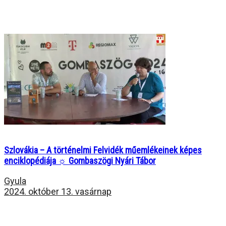
Szlovákia – A történelmi Felvidék műemlékeinek képes
enciklopédiája ☼ Gombaszögi Nyári Tábor
Gyula
2024. október 13. vasárnap