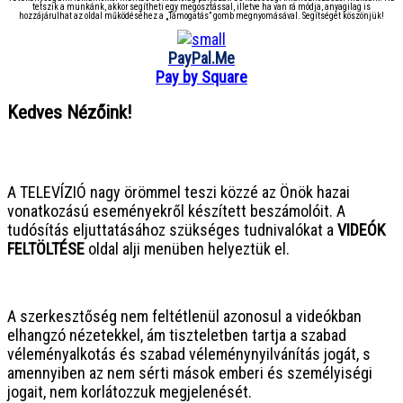
tetszik a munkánk, akkor segítheti egy megosztással, illetve ha van rá módja, anyagilag is
hozzájárulhat az oldal működéséhez a „Támogatás” gomb megnyomásával. Segítségét köszönjük!
PayPal.Me
Pay by Square
Kedves Nézőink!
● ● ● ● ● ● ● ● ● ● ● ● ● ● ● ●
A TELEVÍZIÓ nagy örömmel teszi közzé az Önök hazai
vonatkozású eseményekről készített beszámolóit. A
tudósítás eljuttatásához szükséges tudnivalókat a
VIDEÓK
FELTÖLTÉSE
oldal alji menüben helyeztük el.
● ● ● ● ● ● ● ● ● ● ● ● ● ● ● ●
A szerkesztőség nem feltétlenül azonosul a videókban
elhangzó nézetekkel, ám tiszteletben tartja a szabad
véleményalkotás és szabad véleménynyilvánítás jogát, s
amennyiben az nem sérti mások emberi és személyiségi
jogait, nem korlátozzuk megjelenését.