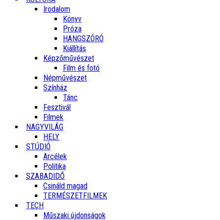
Irodalom
Könyv
Próza
HANGSZÓRÓ
Kiállítás
Képzőművészet
Film és fotó
Népművészet
Színház
Tánc
Fesztivál
Filmek
NAGYVILÁG
HELY
STÚDIÓ
Arcélek
Politika
SZABADIDŐ
Csináld magad
TERMÉSZETFILMEK
TECH
Műszaki újdonságok