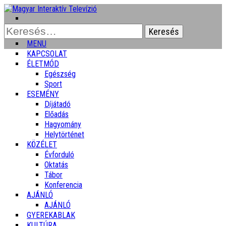
Keresés:
MENU
KAPCSOLAT
ÉLETMÓD
Egészség
Sport
ESEMÉNY
Díjátadó
Előadás
Hagyomány
Helytörténet
KÖZÉLET
Évforduló
Oktatás
Tábor
Konferencia
AJÁNLÓ
AJÁNLÓ
GYEREKABLAK
KULTÚRA