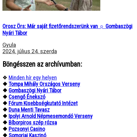
Orosz Örs: Már saját fizetőrendszerünk van ☼ Gombaszögi
Nyári Tábor
Gyula
2024. július 24. szerda
Böngésszen az archívumban:
❖
Minden hír egy helyen
❖
Tompa Mihály Országos Verseny
❖
Gombaszögi Nyári Tábor
❖
Csengő Énekszó
❖
Fórum Kisebbségkutató Intézet
❖
Duna Menti Tavasz
❖
Ipolyi Arnold Népmesemondó Verseny
❖
Bíborpiros szép rózsa
❖
Pozsonyi Casino
❖
Somorjai Kaszinó