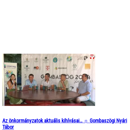
Az önkormányzatok aktuális kihívásai… ☼ Gombaszögi Nyári
Tábor