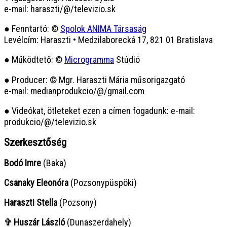
e-mail: haraszti/@/televizio.sk
● Fenntartó: ©
Spolok ANIMA Társaság
Levélcím: Haraszti • Medzilaborecká 17, 821 01 Bratislava
● Működtető: ©
Microgramma
Stúdió
● Producer: © Mgr. Haraszti Mária műsorigazgató
e-mail: medianprodukcio/@/gmail.com
● Videókat, ötleteket ezen a címen fogadunk: e-mail:
produkcio/@/televizio.sk
Szerkesztőség
Bodó Imre
(Baka)
Csanaky Eleonóra
(Pozsonypüspöki)
Haraszti Stella
(Pozsony)
✞ Huszár László
(Dunaszerdahely)