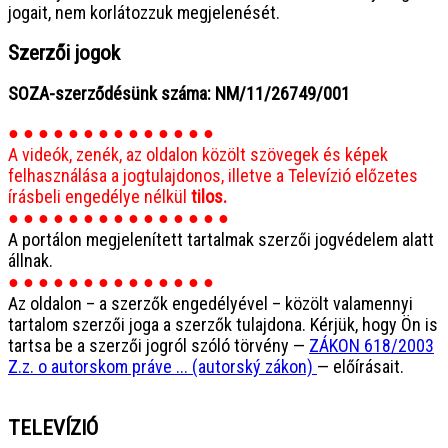
jogait, nem korlátozzuk megjelenését.
Szerzői jogok
SOZA-szerződésünk száma: NM/11/26749/001
● ● ● ● ● ● ● ● ● ● ● ● ● ●
A videók, zenék, az oldalon közölt szövegek és képek
felhasználása a jogtulajdonos, illetve a Televízió előzetes
írásbeli engedélye nélkül
tilos.
● ● ● ● ● ● ● ● ● ● ● ● ● ● ●
A portálon megjelenített tartalmak szerzői jogvédelem alatt
állnak.
● ● ● ● ● ● ● ● ● ● ● ● ● ●
Az oldalon – a szerzők engedélyével – közölt valamennyi
tartalom szerzői joga a szerzők tulajdona. Kérjük, hogy Ön is
tartsa be a szerzői jogról szóló törvény —
ZÁKON 618/2003
Z.z. o autorskom práve ... (autorský zákon)
— előírásait.
TELEVÍZIÓ