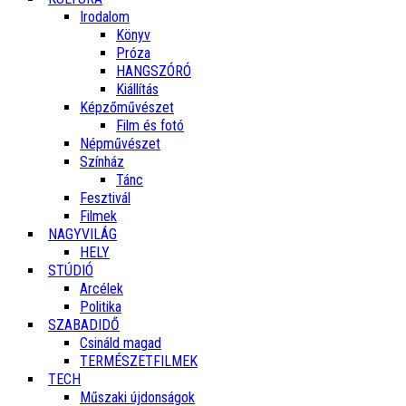
Irodalom
Könyv
Próza
HANGSZÓRÓ
Kiállítás
Képzőművészet
Film és fotó
Népművészet
Színház
Tánc
Fesztivál
Filmek
NAGYVILÁG
HELY
STÚDIÓ
Arcélek
Politika
SZABADIDŐ
Csináld magad
TERMÉSZETFILMEK
TECH
Műszaki újdonságok