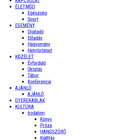
KAPCSOLAT
ÉLETMÓD
Egészség
Sport
ESEMÉNY
Díjátadó
Előadás
Hagyomány
Helytörténet
KÖZÉLET
Évforduló
Oktatás
Tábor
Konferencia
AJÁNLÓ
AJÁNLÓ
GYEREKABLAK
KULTÚRA
Irodalom
Könyv
Próza
HANGSZÓRÓ
Kiállítás