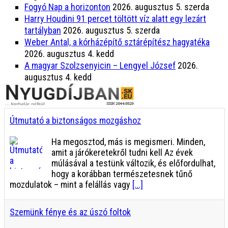
Fogyó Nap a horizonton
2026. augusztus 5. szerda
Harry Houdini 91 percet töltött víz alatt egy lezárt
tartályban
2026. augusztus 5. szerda
Weber Antal, a kórházépítő sztárépítész hagyatéka
2026. augusztus 4. kedd
A magyar Szolzsenyicin – Lengyel József
2026.
augusztus 4. kedd
Útmutató a biztonságos mozgáshoz
Ha megosztod, más is megismeri. Minden,
amit a járókeretekről tudni kell Az évek
múlásával a testünk változik, és előfordulhat,
hogy a korábban természetesnek tűnő
mozdulatok – mint a felállás vagy
[...]
Szemünk fénye és az úszó foltok