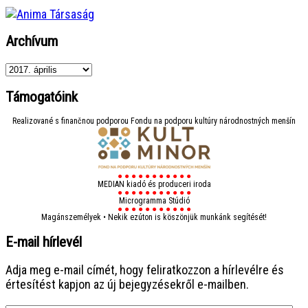
Archívum
Archívum
Támogatóink
Realizované s finančnou podporou Fondu na podporu kultúry národnostných menšín
● ● ● ● ● ● ● ● ● ● ●
MEDIAN kiadó és produceri iroda
● ● ● ● ● ● ● ● ● ● ●
Microgramma Stúdió
● ● ● ● ● ● ● ● ● ● ●
Magánszemélyek • Nekik ezúton is köszönjük munkánk segítését!
E-mail hírlevél
Adja meg e-mail címét, hogy feliratkozzon a hírlevélre és
értesítést kapjon az új bejegyzésekről e-mailben.