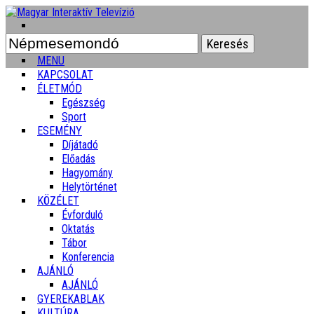
Keresés:
MENU
KAPCSOLAT
ÉLETMÓD
Egészség
Sport
ESEMÉNY
Díjátadó
Előadás
Hagyomány
Helytörténet
KÖZÉLET
Évforduló
Oktatás
Tábor
Konferencia
AJÁNLÓ
AJÁNLÓ
GYEREKABLAK
KULTÚRA