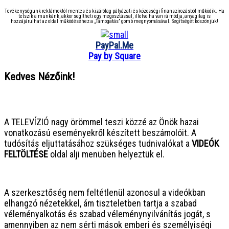
Tevékenységünk reklámoktól mentes és kizárólag pályázati és közösségi finanszírozásból működik. Ha
tetszik a munkánk, akkor segítheti egy megosztással, illetve ha van rá módja, anyagilag is
hozzájárulhat az oldal működéséhez a „Támogatás” gomb megnyomásával. Segítségét köszönjük!
PayPal.Me
Pay by Square
Kedves Nézőink!
● ● ● ● ● ● ● ● ● ● ● ● ● ● ● ●
A TELEVÍZIÓ nagy örömmel teszi közzé az Önök hazai
vonatkozású eseményekről készített beszámolóit. A
tudósítás eljuttatásához szükséges tudnivalókat a
VIDEÓK
FELTÖLTÉSE
oldal alji menüben helyeztük el.
● ● ● ● ● ● ● ● ● ● ● ● ● ● ● ●
A szerkesztőség nem feltétlenül azonosul a videókban
elhangzó nézetekkel, ám tiszteletben tartja a szabad
véleményalkotás és szabad véleménynyilvánítás jogát, s
amennyiben az nem sérti mások emberi és személyiségi