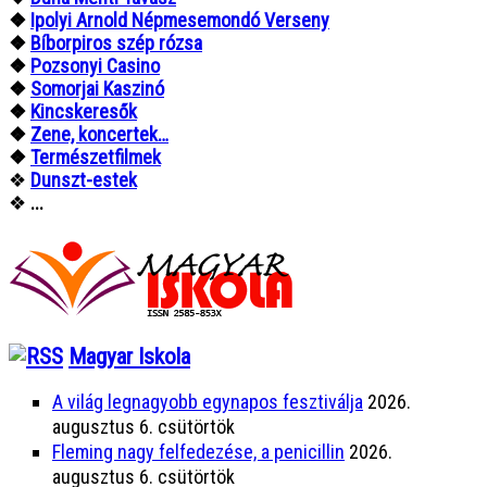
❖
Ipolyi Arnold Népmesemondó Verseny
❖
Bíborpiros szép rózsa
❖
Pozsonyi Casino
❖
Somorjai Kaszinó
❖
Kincskeresők
❖
Zene, koncertek…
❖
Természetfilmek
❖
Dunszt-estek
❖
...
Magyar Iskola
A világ legnagyobb egynapos fesztiválja
2026.
augusztus 6. csütörtök
Fleming nagy felfedezése, a penicillin
2026.
augusztus 6. csütörtök