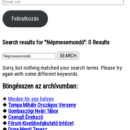
Email
cím
Feliratkozás
Search results for "Népmesemondó"
: 0 Results
Sorry, but nothing matched your search terms. Please try
again with some different keywords.
Böngésszen az archívumban:
❖
Minden hír egy helyen
❖
Tompa Mihály Országos Verseny
❖
Gombaszögi Nyári Tábor
❖
Csengő Énekszó
❖
Fórum Kisebbségkutató Intézet
❖
Duna Menti Tavasz