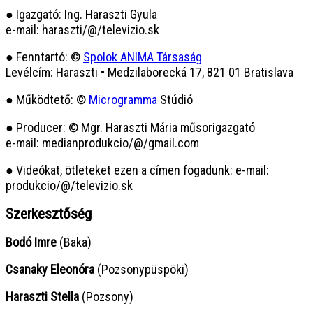
● Igazgató: Ing. Haraszti Gyula
e-mail: haraszti/@/televizio.sk
● Fenntartó: ©
Spolok ANIMA Társaság
Levélcím: Haraszti • Medzilaborecká 17, 821 01 Bratislava
● Működtető: ©
Microgramma
Stúdió
● Producer: © Mgr. Haraszti Mária műsorigazgató
e-mail: medianprodukcio/@/gmail.com
● Videókat, ötleteket ezen a címen fogadunk: e-mail:
produkcio/@/televizio.sk
Szerkesztőség
Bodó Imre
(Baka)
Csanaky Eleonóra
(Pozsonypüspöki)
Haraszti Stella
(Pozsony)