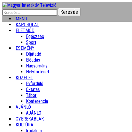
Keresés:
MENU
KAPCSOLAT
ÉLETMÓD
Egészség
Sport
ESEMÉNY
Díjátadó
Előadás
Hagyomány
Helytörténet
KÖZÉLET
Évforduló
Oktatás
Tábor
Konferencia
AJÁNLÓ
AJÁNLÓ
GYEREKABLAK
KULTÚRA
Irodalom