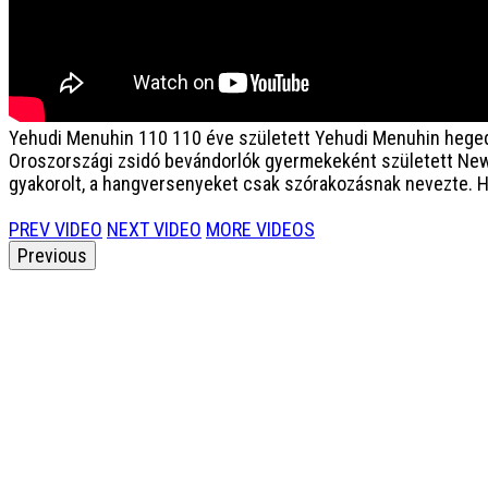
Yehudi Menuhin 110
110 éve született Yehudi Menuhin hege
Oroszországi zsidó bevándorlók gyermekeként született New Y
gyakorolt, a hangversenyeket csak szórakozásnak nevezte. Hé
PREV VIDEO
NEXT VIDEO
MORE VIDEOS
Previous