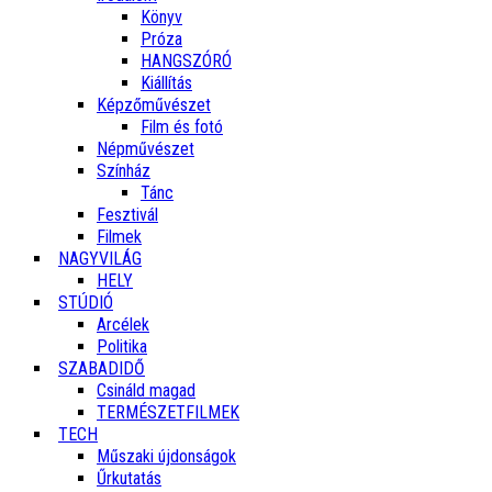
Könyv
Próza
HANGSZÓRÓ
Kiállítás
Képzőművészet
Film és fotó
Népművészet
Színház
Tánc
Fesztivál
Filmek
NAGYVILÁG
HELY
STÚDIÓ
Arcélek
Politika
SZABADIDŐ
Csináld magad
TERMÉSZETFILMEK
TECH
Műszaki újdonságok
Űrkutatás