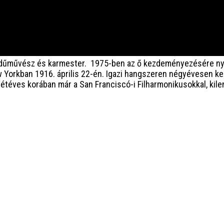
dűművész és karmester. 1975-ben az ő kezdeményezésére nyil
orkban 1916. április 22-én. Igazi hangszeren négyévesen kezde
téves korában már a San Franciscó-i Filharmonikusokkal, kile