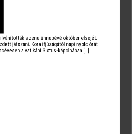
vánították a zene ünnepévé október elsejét.
tt játszani. Kora ifjúságától napi nyolc órát
ncévesen a vatikáni Sixtus-kápolnában […]