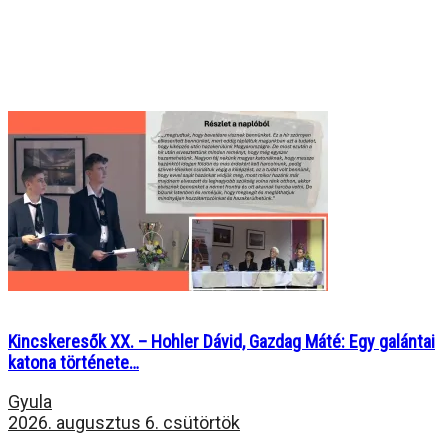
Kincskeresők XX. – Hohler Dávid, Gazdag Máté: Egy galántai
katona története…
Gyula
2026. augusztus 6. csütörtök