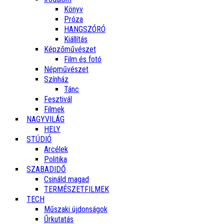
Könyv
Próza
HANGSZÓRÓ
Kiállítás
Képzőművészet
Film és fotó
Népművészet
Színház
Tánc
Fesztivál
Filmek
NAGYVILÁG
HELY
STÚDIÓ
Arcélek
Politika
SZABADIDŐ
Csináld magad
TERMÉSZETFILMEK
TECH
Műszaki újdonságok
Űrkutatás