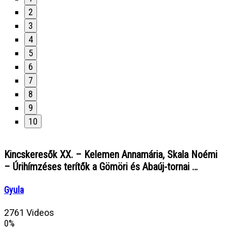
2
3
4
5
6
7
8
9
10
Kincskeresők XX. – Kelemen Annamária, Skala Noémi
– Úrihímzéses terítők a Gömöri és Abaúj-tornai …
Gyula
2761 Videos
0%