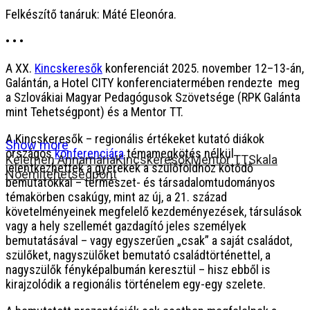
Felkészítő tanáruk: Máté Eleonóra.
• • •
A XX.
Kincskeresők
konferenciát 2025. november 12–13-án,
Galántán, a Hotel CITY konferenciatermében rendezte meg
a Szlovákiai Magyar Pedagógusok Szövetsége (RPK Galánta
mint Tehetségpont) és a Mentor TT.
A Kincskeresők – regionális értékeket kutató diákok
Show more
országos
konferenciára
témamegkötés nélkül
Kelemen Annamária
Kincskeresők
Mentor TT
Skala
jelentkezhettek a gyerekek a szülőföldhöz kötődő
Noémi
tehetségpont
bemutatókkal – természet- és társadalomtudományos
témakörben csakúgy, mint az új, a 21. század
követelményeinek megfelelő kezdeményezések, társulások
vagy a hely szellemét gazdagító jeles személyek
bemutatásával – vagy egyszerűen „csak” a saját családot,
szülőket, nagyszülőket bemutató családtörténettel, a
nagyszülők fényképalbumán keresztül – hisz ebből is
kirajzolódik a regionális történelem egy-egy szelete.