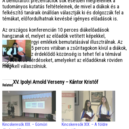
A bemutatott prezentációk sok esetben megfelelnek a
tudományos kutatás feltételeinek, de mivel a diákok és a
felkészítő tanáraik önállóan választják ki és dolgozzák fel a
témákat, előfordulhatnak kevésbé igényes előadások is.
Az országos konferencián 10 perces diákelőadások
hangzanak el, melyet az előadók vetített képekkel,
esetenként tárgyi emlékek bemutatásával illusztrálnak. Az
előadás utáni 5 perces vitában a zsűritagokon kívül a diákok,
a tanárok és az érdeklődő közönség is tehet fel a témával
kapcsolatos kérdéseket, amelyeket az előadóknak röviden
PREV
meg kell válaszolniuk.
XV. Ipolyi Arnold Verseny – Kántor Kristóf
Related
Kincskeresők XIX. – Gömöri
Kincskeresők XIX. – A földre