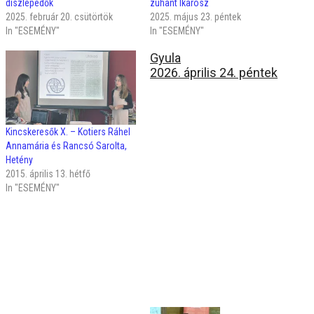
díszlepedők
zuhant Ikarosz
2025. február 20. csütörtök
2025. május 23. péntek
In "ESEMÉNY"
In "ESEMÉNY"
Gyula
2026. április 24. péntek
Kincskeresők X. – Kotiers Ráhel
Annamária és Rancsó Sarolta,
Hetény
2015. április 13. hétfő
In "ESEMÉNY"