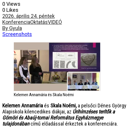
0 Views
0 Likes
2026. április 24. péntek
Konferencia
Oktatás
VIDEÓ
By Gyula
Screenshots
Kelemen Annamária és Skala Noémi
Kelemen Annamária
és
Skala Noémi,
a pelsőci Dénes György
Alapiskola kilencedikes diákjai, az
Úrihímzéses terítők a
Gömöri és Abaúj-tornai Református Egyházmegye
tulajdonában
című előadással érkeztek a konferenciára.