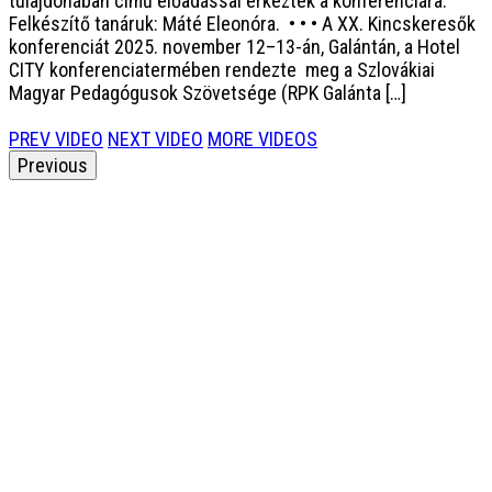
tulajdonában című előadással érkeztek a konferenciára.
Felkészítő tanáruk: Máté Eleonóra. • • • A XX. Kincskeresők
konferenciát 2025. november 12–13-án, Galántán, a Hotel
CITY konferenciatermében rendezte meg a Szlovákiai
Magyar Pedagógusok Szövetsége (RPK Galánta […]
PREV VIDEO
NEXT VIDEO
MORE VIDEOS
Previous