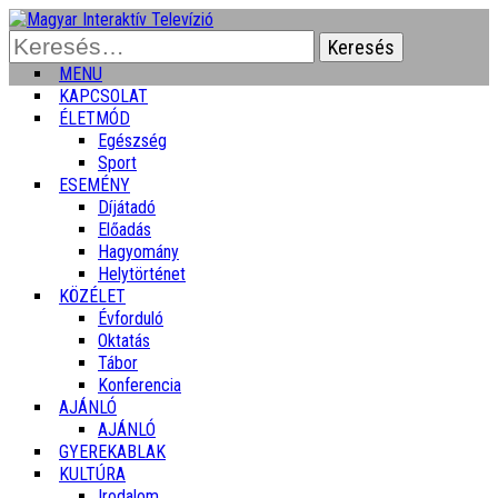
Keresés:
MENU
KAPCSOLAT
ÉLETMÓD
Egészség
Sport
ESEMÉNY
Díjátadó
Előadás
Hagyomány
Helytörténet
KÖZÉLET
Évforduló
Oktatás
Tábor
Konferencia
AJÁNLÓ
AJÁNLÓ
GYEREKABLAK
KULTÚRA
Irodalom