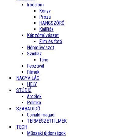
Irodalom
Könyv
Próza
HANGSZÓRÓ
Kiállítás
Képzőművészet
Film és fotó
Népművészet
Színház
Tánc
Fesztivál
Filmek
NAGYVILÁG
HELY
STÚDIÓ
Arcélek
Politika
SZABADIDŐ
Csináld magad
TERMÉSZETFILMEK
TECH
Műszaki újdonságok