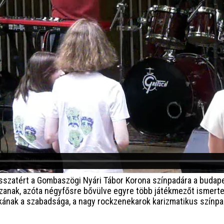
isszatért a Gombaszögi Nyári Tábor Korona színpadára a budap
szanak, azóta négyfősre bővülve egyre több játékmezőt ismerte
ának a szabadsága, a nagy rockzenekarok karizmatikus színpad