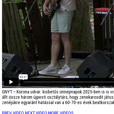
GNYT – Korona udvar: kisbetűs ünnepnapok
2025-ben is is v
állt össze három újpesti osztálytárs, hogy zenekarosdit játs
zenéjükre egyaránt hatással van a 60-70-es évek beatkorszak
PREV VIDEO
NEXT VIDEO
MORE VIDEOS