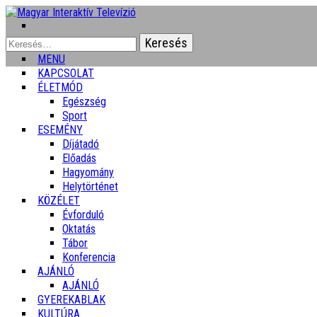
Keresés:
MENU
KAPCSOLAT
ÉLETMÓD
Egészség
Sport
ESEMÉNY
Díjátadó
Előadás
Hagyomány
Helytörténet
KÖZÉLET
Évforduló
Oktatás
Tábor
Konferencia
AJÁNLÓ
AJÁNLÓ
GYEREKABLAK
KULTÚRA