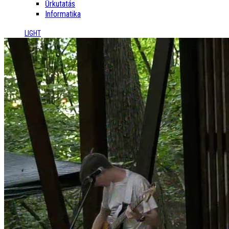
Űrkutatás
Informatika
LIGHT