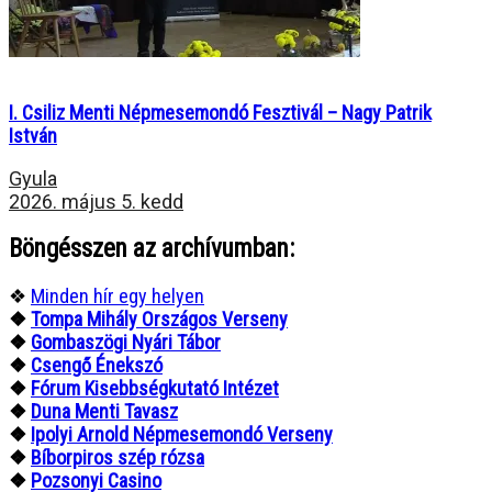
I. Csiliz Menti Népmesemondó Fesztivál – Nagy Patrik
István
Gyula
2026. május 5. kedd
Böngésszen az archívumban:
❖
Minden hír egy helyen
❖
Tompa Mihály Országos Verseny
❖
Gombaszögi Nyári Tábor
❖
Csengő Énekszó
❖
Fórum Kisebbségkutató Intézet
❖
Duna Menti Tavasz
❖
Ipolyi Arnold Népmesemondó Verseny
❖
Bíborpiros szép rózsa
❖
Pozsonyi Casino