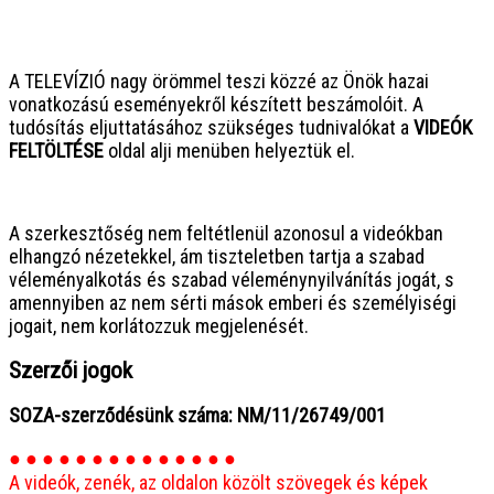
● ● ● ● ● ● ● ● ● ● ● ● ● ● ● ●
A TELEVÍZIÓ nagy örömmel teszi közzé az Önök hazai
vonatkozású eseményekről készített beszámolóit. A
tudósítás eljuttatásához szükséges tudnivalókat a
VIDEÓK
FELTÖLTÉSE
oldal alji menüben helyeztük el.
● ● ● ● ● ● ● ● ● ● ● ● ● ● ● ●
A szerkesztőség nem feltétlenül azonosul a videókban
elhangzó nézetekkel, ám tiszteletben tartja a szabad
véleményalkotás és szabad véleménynyilvánítás jogát, s
amennyiben az nem sérti mások emberi és személyiségi
jogait, nem korlátozzuk megjelenését.
Szerzői jogok
SOZA-szerződésünk száma: NM/11/26749/001
● ● ● ● ● ● ● ● ● ● ● ● ● ●
A videók, zenék, az oldalon közölt szövegek és képek