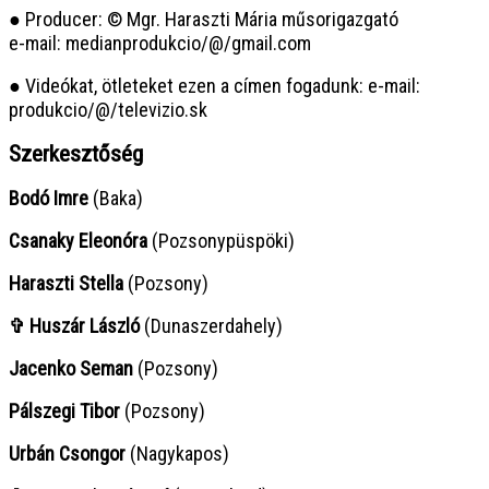
● Producer: © Mgr. Haraszti Mária műsorigazgató
e-mail: medianprodukcio/@/gmail.com
● Videókat, ötleteket ezen a címen fogadunk: e-mail:
produkcio/@/televizio.sk
Szerkesztőség
Bodó Imre
(Baka)
Csanaky Eleonóra
(Pozsonypüspöki)
Haraszti Stella
(Pozsony)
✞ Huszár László
(Dunaszerdahely)
Jacenko Seman
(Pozsony)
Pálszegi Tibor
(Pozsony)
Urbán Csongor
(Nagykapos)