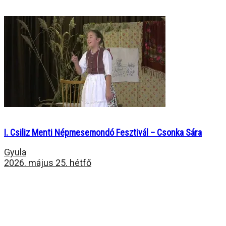
I. Csiliz Menti Népmesemondó Fesztivál – Csonka Sára
Gyula
2026. május 25. hétfő