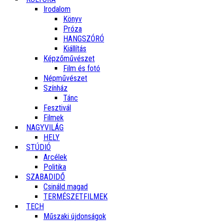
Irodalom
Könyv
Próza
HANGSZÓRÓ
Kiállítás
Képzőművészet
Film és fotó
Népművészet
Színház
Tánc
Fesztivál
Filmek
NAGYVILÁG
HELY
STÚDIÓ
Arcélek
Politika
SZABADIDŐ
Csináld magad
TERMÉSZETFILMEK
TECH
Műszaki újdonságok