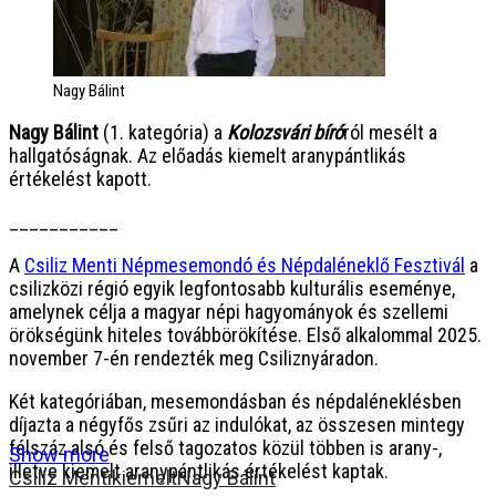
Nagy Bálint
Nagy Bálint
(1. kategória) a
Kolozsvári bíró
ról mesélt a
hallgatóságnak. Az előadás kiemelt aranypántlikás
értékelést kapott.
___________
A
Csiliz Menti Népmesemondó és Népdaléneklő Fesztivál
a
csilizközi régió egyik legfontosabb kulturális eseménye,
amelynek célja a magyar népi hagyományok és szellemi
örökségünk hiteles továbbörökítése. Első alkalommal 2025.
november 7-én rendezték meg Csiliznyáradon.
Két kategóriában, mesemondásban és népdaléneklésben
díjazta a négyfős zsűri az indulókat, az összesen mintegy
félszáz alsó és felső tagozatos közül többen is arany-,
Show more
illetve kiemelt aranypántlikás értékelést kaptak.
Csiliz Menti
kiemelt
Nagy Bálint