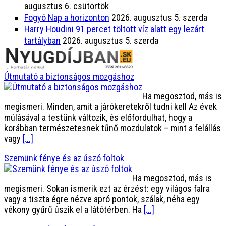
augusztus 6. csütörtök
Fogyó Nap a horizonton
2026. augusztus 5. szerda
Harry Houdini 91 percet töltött víz alatt egy lezárt
tartályban
2026. augusztus 5. szerda
Útmutató a biztonságos mozgáshoz
Ha megosztod, más is
megismeri. Minden, amit a járókeretekről tudni kell Az évek
múlásával a testünk változik, és előfordulhat, hogy a
korábban természetesnek tűnő mozdulatok – mint a felállás
vagy
[...]
Szemünk fénye és az úszó foltok
Ha megosztod, más is
megismeri. Sokan ismerik ezt az érzést: egy világos falra
vagy a tiszta égre nézve apró pontok, szálak, néha egy
vékony gyűrű úszik el a látótérben. Ha
[...]