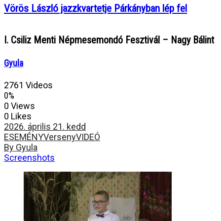
Vörös László jazzkvartetje Párkányban lép fel
I. Csiliz Menti Népmesemondó Fesztivál – Nagy Bálint
Gyula
2761 Videos
0%
0 Views
0 Likes
2026. április 21. kedd
ESEMÉNY
Verseny
VIDEÓ
By Gyula
Screenshots