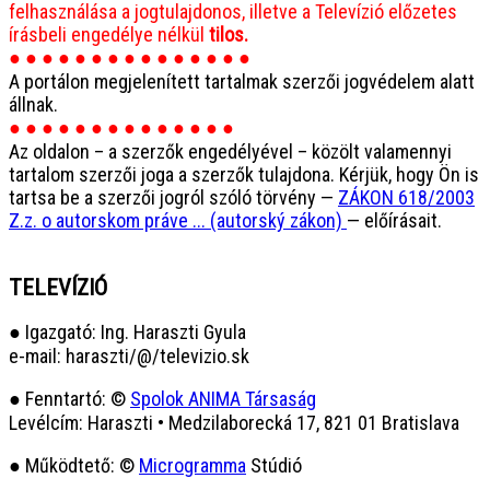
felhasználása a jogtulajdonos, illetve a Televízió előzetes
írásbeli engedélye nélkül
tilos.
● ● ● ● ● ● ● ● ● ● ● ● ● ● ●
A portálon megjelenített tartalmak szerzői jogvédelem alatt
állnak.
● ● ● ● ● ● ● ● ● ● ● ● ● ●
Az oldalon – a szerzők engedélyével – közölt valamennyi
tartalom szerzői joga a szerzők tulajdona. Kérjük, hogy Ön is
tartsa be a szerzői jogról szóló törvény —
ZÁKON 618/2003
Z.z. o autorskom práve ... (autorský zákon)
— előírásait.
TELEVÍZIÓ
● Igazgató: Ing. Haraszti Gyula
e-mail: haraszti/@/televizio.sk
● Fenntartó: ©
Spolok ANIMA Társaság
Levélcím: Haraszti • Medzilaborecká 17, 821 01 Bratislava
● Működtető: ©
Microgramma
Stúdió