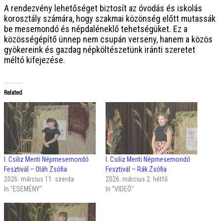
A rendezvény lehetőséget biztosít az óvodás és iskolás
korosztály számára, hogy szakmai közönség előtt mutassák
be mesemondó és népdaléneklő tehetségüket. Ez a
közösségépítő ünnep nem csupán verseny, hanem a közös
gyökereink és gazdag népköltészetünk iránti szeretet
méltó kifejezése.
Related
I. Csiliz Menti Népmesemondó
I. Csiliz Menti Népmesemondó
Fesztivál – Oláh Zsófia
Fesztivál – Rák Zsófia
2026. március 11. szerda
2026. március 2. hétfő
In "ESEMÉNY"
In "VIDEÓ"