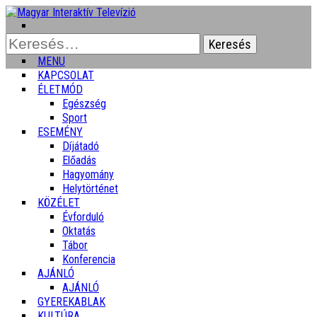
Keresés:
MENU
KAPCSOLAT
ÉLETMÓD
Egészség
Sport
ESEMÉNY
Díjátadó
Előadás
Hagyomány
Helytörténet
KÖZÉLET
Évforduló
Oktatás
Tábor
Konferencia
AJÁNLÓ
AJÁNLÓ
GYEREKABLAK
KULTÚRA