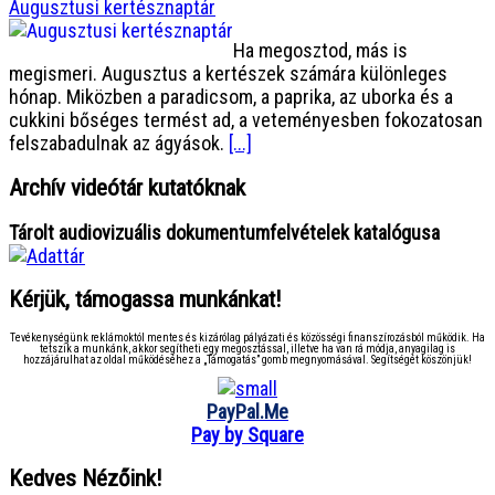
Augusztusi kertésznaptár
Ha megosztod, más is
megismeri. Augusztus a kertészek számára különleges
hónap. Miközben a paradicsom, a paprika, az uborka és a
cukkini bőséges termést ad, a veteményesben fokozatosan
felszabadulnak az ágyások.
[...]
Archív videótár kutatóknak
Tárolt audiovizuális dokumentumfelvételek katalógusa
Kérjük, támogassa munkánkat!
Tevékenységünk reklámoktól mentes és kizárólag pályázati és közösségi finanszírozásból működik. Ha
tetszik a munkánk, akkor segítheti egy megosztással, illetve ha van rá módja, anyagilag is
hozzájárulhat az oldal működéséhez a „Támogatás” gomb megnyomásával. Segítségét köszönjük!
PayPal.Me
Pay by Square
Kedves Nézőink!