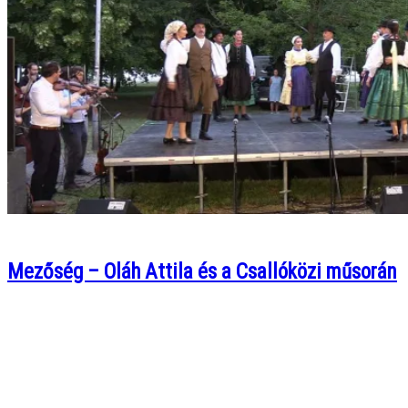
Mezőség – Oláh Attila és a Csallóközi műsorán