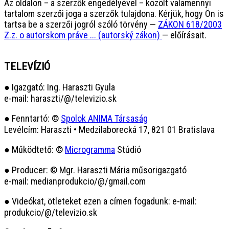
Az oldalon – a szerzők engedélyével – közölt valamennyi
tartalom szerzői joga a szerzők tulajdona. Kérjük, hogy Ön is
tartsa be a szerzői jogról szóló törvény —
ZÁKON 618/2003
Z.z. o autorskom práve ... (autorský zákon)
— előírásait.
TELEVÍZIÓ
● Igazgató: Ing. Haraszti Gyula
e-mail: haraszti/@/televizio.sk
● Fenntartó: ©
Spolok ANIMA Társaság
Levélcím: Haraszti • Medzilaborecká 17, 821 01 Bratislava
● Működtető: ©
Microgramma
Stúdió
● Producer: © Mgr. Haraszti Mária műsorigazgató
e-mail: medianprodukcio/@/gmail.com
● Videókat, ötleteket ezen a címen fogadunk: e-mail:
produkcio/@/televizio.sk