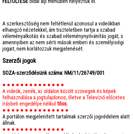
FELTÖLTÉSE
oldal alji menüben helyeztük el.
● ● ● ● ● ● ● ● ● ● ● ● ● ● ● ●
A szerkesztőség nem feltétlenül azonosul a videókban
elhangzó nézetekkel, ám tiszteletben tartja a szabad
véleményalkotás és szabad véleménynyilvánítás jogát, s
amennyiben az nem sérti mások emberi és személyiségi
jogait, nem korlátozzuk megjelenését.
Szerzői jogok
SOZA-szerződésünk száma: NM/11/26749/001
● ● ● ● ● ● ● ● ● ● ● ● ● ●
A videók, zenék, az oldalon közölt szövegek és képek
felhasználása a jogtulajdonos, illetve a Televízió előzetes
írásbeli engedélye nélkül
tilos.
● ● ● ● ● ● ● ● ● ● ● ● ● ● ●
A portálon megjelenített tartalmak szerzői jogvédelem alatt
állnak.
● ● ● ● ● ● ● ● ● ● ● ● ● ●