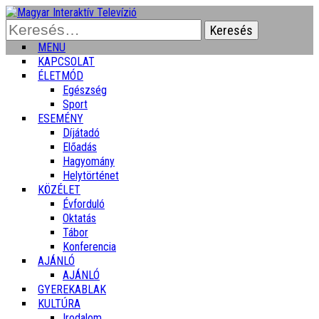
Keresés:
MENU
KAPCSOLAT
ÉLETMÓD
Egészség
Sport
ESEMÉNY
Díjátadó
Előadás
Hagyomány
Helytörténet
KÖZÉLET
Évforduló
Oktatás
Tábor
Konferencia
AJÁNLÓ
AJÁNLÓ
GYEREKABLAK
KULTÚRA
Irodalom