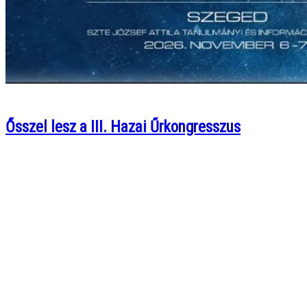
Ősszel lesz a III. Hazai Űrkongresszus