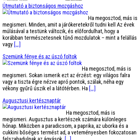
Útmutató a biztonságos mozgáshoz
Ha megosztod, más is
megismeri. Minden, amit a járókeretekről tudni kell Az évek
múlásával a testünk változik, és előfordulhat, hogy a
korábban természetesnek tűnő mozdulatok – mint a felállás
vagy
[...]
Szemünk fénye és az úszó foltok
Ha megosztod, más is
megismeri. Sokan ismerik ezt az érzést: egy világos falra
vagy a tiszta égre nézve apró pontok, szálak, néha egy
vékony gyűrű úszik el a látótérben. Ha
[...]
Augusztusi kertésznaptár
Ha megosztod, más is
megismeri. Augusztus a kertészek számára különleges
hónap. Miközben a paradicsom, a paprika, az uborka és a
cukkini bőséges termést ad, a veteményesben fokozatosan
felszabadulnak az ágyások.
[...]