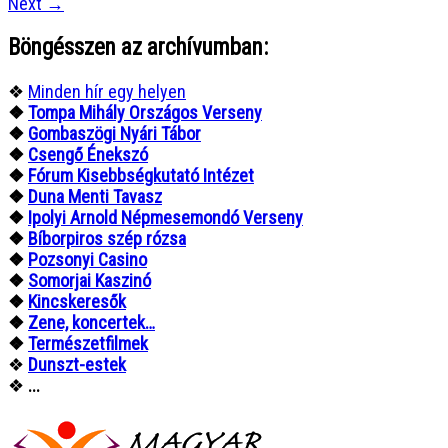
Posts
Next
→
navigation
Böngésszen az archívumban:
❖
Minden hír egy helyen
❖
Tompa Mihály Országos Verseny
❖
Gombaszögi Nyári Tábor
❖
Csengő Énekszó
❖
Fórum Kisebbségkutató Intézet
❖
Duna Menti Tavasz
❖
Ipolyi Arnold Népmesemondó Verseny
❖
Bíborpiros szép rózsa
❖
Pozsonyi Casino
❖
Somorjai Kaszinó
❖
Kincskeresők
❖
Zene, koncertek…
❖
Természetfilmek
❖
Dunszt-estek
❖
...