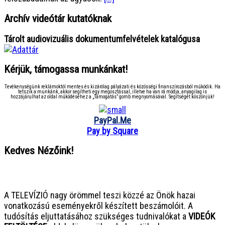
Archív videótár kutatóknak
Tárolt audiovizuális dokumentumfelvételek katalógusa
Kérjük, támogassa munkánkat!
Tevékenységünk reklámoktól mentes és kizárólag pályázati és közösségi finanszírozásból működik. Ha
tetszik a munkánk, akkor segítheti egy megosztással, illetve ha van rá módja, anyagilag is
hozzájárulhat az oldal működéséhez a „Támogatás” gomb megnyomásával. Segítségét köszönjük!
PayPal.Me
Pay by Square
Kedves Nézőink!
● ● ● ● ● ● ● ● ● ● ● ● ● ● ● ●
A TELEVÍZIÓ nagy örömmel teszi közzé az Önök hazai
vonatkozású eseményekről készített beszámolóit. A
tudósítás eljuttatásához szükséges tudnivalókat a
VIDEÓK