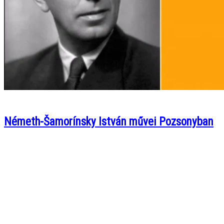
Németh-Šamorínsky István művei Pozsonyban