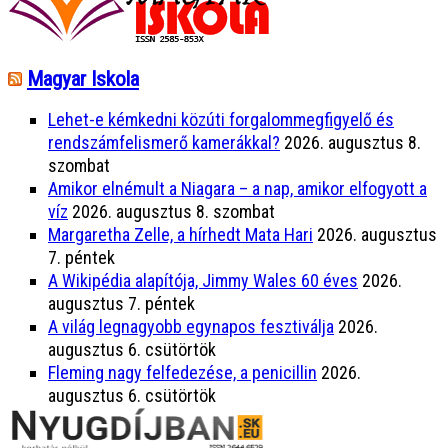
Magyar Iskola
Lehet-e kémkedni közúti forgalommegfigyelő és
rendszámfelismerő kamerákkal?
2026. augusztus 8.
szombat
Amikor elnémult a Niagara – a nap, amikor elfogyott a
víz
2026. augusztus 8. szombat
Margaretha Zelle, a hírhedt Mata Hari
2026. augusztus
7. péntek
A Wikipédia alapítója, Jimmy Wales 60 éves
2026.
augusztus 7. péntek
A világ legnagyobb egynapos fesztiválja
2026.
augusztus 6. csütörtök
Fleming nagy felfedezése, a penicillin
2026.
augusztus 6. csütörtök