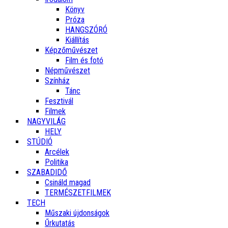
Könyv
Próza
HANGSZÓRÓ
Kiállítás
Képzőművészet
Film és fotó
Népművészet
Színház
Tánc
Fesztivál
Filmek
NAGYVILÁG
HELY
STÚDIÓ
Arcélek
Politika
SZABADIDŐ
Csináld magad
TERMÉSZETFILMEK
TECH
Műszaki újdonságok
Űrkutatás