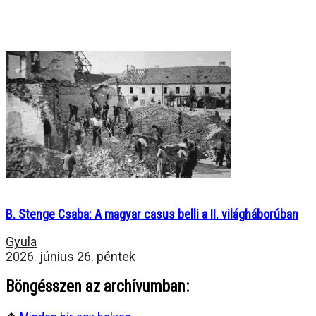
B. Stenge Csaba: A magyar casus belli a II. világháborúban
Gyula
2026. június 26. péntek
Böngésszen az archívumban: