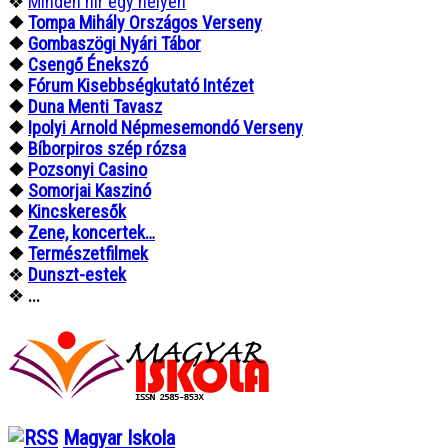
❖
Minden hír egy helyen
❖
Tompa Mihály Országos Verseny
❖
Gombaszögi Nyári Tábor
❖
Csengő Énekszó
❖
Fórum Kisebbségkutató Intézet
❖
Duna Menti Tavasz
❖
Ipolyi Arnold Népmesemondó Verseny
❖
Bíborpiros szép rózsa
❖
Pozsonyi Casino
❖
Somorjai Kaszinó
❖
Kincskeresők
❖
Zene, koncertek…
❖
Természetfilmek
❖
Dunszt-estek
❖
...
Magyar Iskola