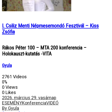
I. Csiliz Menti Népmesemondó Fesztivál – Kiss
Zsófia
Rákos Péter 100 – MTA 200 konferencia –
Holokauszt-kutatás -VITA
Gyula
2761 Videos
0%
0 Views
0 Likes
2026. március 29. vasárnap
ESEMÉNY
Konferencia
VIDEÓ
By Gyula