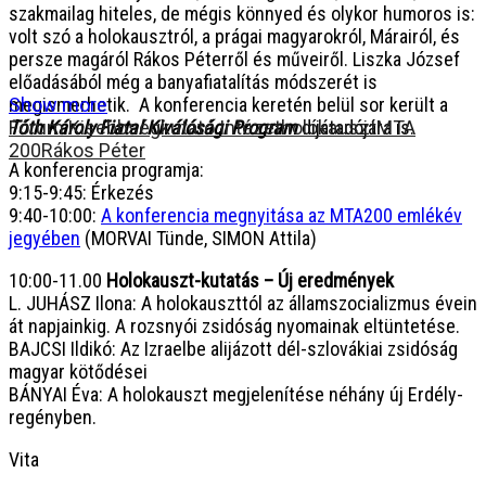
szakmailag hiteles, de mégis könnyed és olykor humoros is:
volt szó a holokausztról, a prágai magyarokról, Márairól, és
persze magáról Rákos Péterről és műveiről. Liszka József
előadásából még a banyafiatalítás módszerét is
megismerhetik. A konferencia keretén belül sor került a
Show more
Tóth Károly Fiatal Kiválósági Program
Fórum Kisebbségkutató Intézet
holokauszt
díjátadójára is.
MTA
200
Rákos Péter
A konferencia programja:
9:15-9:45: Érkezés
9:40-10:00:
A konferencia megnyitása az MTA200 emlékév
jegyében
(MORVAI Tünde, SIMON Attila)
10:00-11.00
Holokauszt-kutatás – Új eredmények
L. JUHÁSZ Ilona: A holokauszttól az államszocializmus évein
át napjainkig. A rozsnyói zsidóság nyomainak eltüntetése.
BAJCSI Ildikó: Az Izraelbe alijázott dél-szlovákiai zsidóság
magyar kötődései
BÁNYAI Éva: A holokauszt megjelenítése néhány új Erdély-
regényben.
Vita