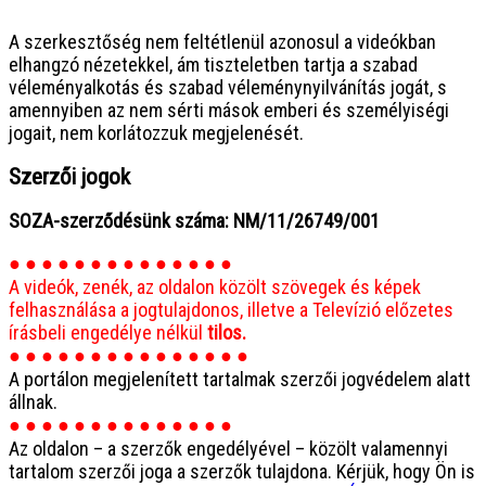
● ● ● ● ● ● ● ● ● ● ● ● ● ● ● ●
A szerkesztőség nem feltétlenül azonosul a videókban
elhangzó nézetekkel, ám tiszteletben tartja a szabad
véleményalkotás és szabad véleménynyilvánítás jogát, s
amennyiben az nem sérti mások emberi és személyiségi
jogait, nem korlátozzuk megjelenését.
Szerzői jogok
SOZA-szerződésünk száma: NM/11/26749/001
● ● ● ● ● ● ● ● ● ● ● ● ● ●
A videók, zenék, az oldalon közölt szövegek és képek
felhasználása a jogtulajdonos, illetve a Televízió előzetes
írásbeli engedélye nélkül
tilos.
● ● ● ● ● ● ● ● ● ● ● ● ● ● ●
A portálon megjelenített tartalmak szerzői jogvédelem alatt
állnak.
● ● ● ● ● ● ● ● ● ● ● ● ● ●
Az oldalon – a szerzők engedélyével – közölt valamennyi
tartalom szerzői joga a szerzők tulajdona. Kérjük, hogy Ön is