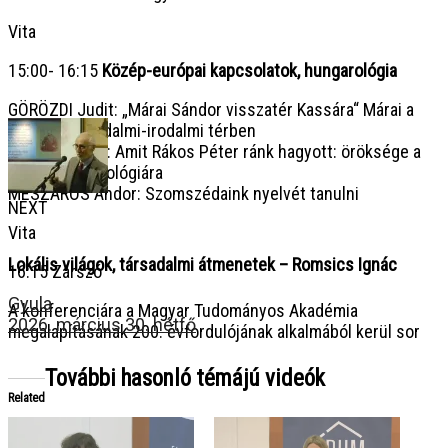
Vita
15:00- 16:15
Közép-európai kapcsolatok, hungarológia
GÖRÖZDI Judit: „Márai Sándor visszatér Kassára“ Márai a
szlovák társadalmi-irodalmi térben
JIŔÍ JANUŠKA: Amit Rákos Péter ránk hagyott: öröksége a
prágai hungarológiára
MÉSZÁROS Andor: Szomszédaink nyelvét tanulni
NEXT
Vita
Lokális világok, társadalmi átmenetek – Romsics Ignác
16:15 Zárszó
Gyula
A konferenciára a Magyar Tudományos Akadémia
2026. március 30. hétfő
megalapításának 200. évfordulójának alkalmából kerül sor
További hasonló témájú videók
Related