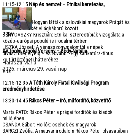
11:15-12.15
Nép és nemzet – Etnikai keretezés,
sztereotípiák
SIMON Attila: Hogyan látták a szlovákiai magyarok Prágát és
a cseheket a két világháború között
PREV
BENYOVSZKY Krisztián: Etnikai sztereotípiák vizsgálata a
közép-európai populáris irodalmi térben
LISZKA József: A vénasszonymalomtól a népek
XV. Ipolyi Arnold Verseny – Bódy Natália
olvasztótégelyéig – és tovább… Egy karikatúra-típus
kultúrtörténeti hátteréhez
Haraszti Mária
2026. március 29. vasárnap
Vita
12:15-12:35
A Tóth Károly Fiatal Kiválsági Program
eredményhirdetése
13:30-14:45
Rákos Péter – író, műfordító, közvetítő
Marta PATO: Rákos Péter a prágai fordítók és kiadók
miliőjében
CSANDA Gábor: Hollók: csehek és magyarok
BARCZI Zsófia: A magyar irodalom Rákos Péter olvasatában