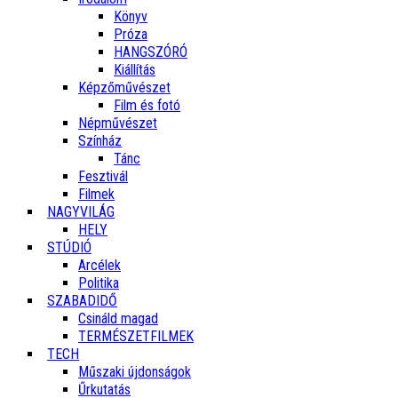
Könyv
Próza
HANGSZÓRÓ
Kiállítás
Képzőművészet
Film és fotó
Népművészet
Színház
Tánc
Fesztivál
Filmek
NAGYVILÁG
HELY
STÚDIÓ
Arcélek
Politika
SZABADIDŐ
Csináld magad
TERMÉSZETFILMEK
TECH
Műszaki újdonságok
Űrkutatás