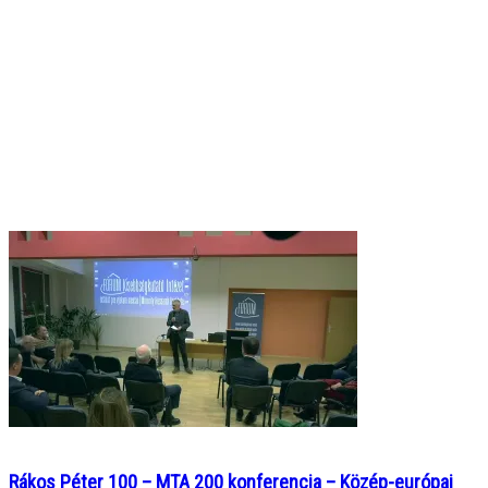
Rákos Péter 100 – MTA 200 konferencia – Közép-európai