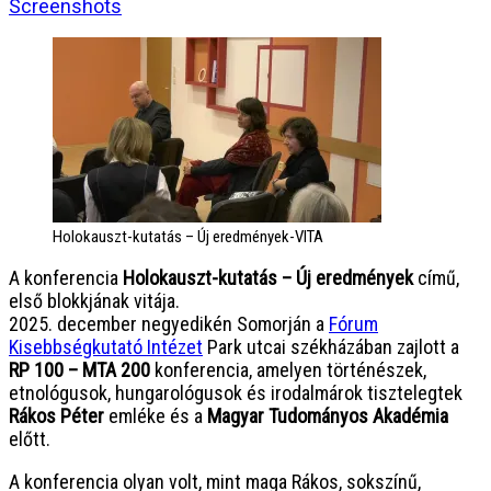
Screenshots
Holokauszt-kutatás – Új eredmények-VITA
A konferencia
Holokauszt-kutatás – Új eredmények
című,
első blokkjának vitája.
2025. december negyedikén Somorján a
Fórum
Kisebbségkutató Intézet
Park utcai székházában zajlott a
RP 100 – MTA 200
konferencia, amelyen történészek,
etnológusok, hungarológusok és irodalmárok tisztelegtek
Rákos Péter
emléke és a
Magyar Tudományos Akadémia
előtt.
A konferencia olyan volt, mint maga Rákos, sokszínű,