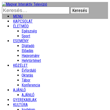
Keresés:
MENU
KAPCSOLAT
ÉLETMÓD
Egészség
Sport
ESEMÉNY
Díjátadó
Előadás
Hagyomány
Helytörténet
KÖZÉLET
Évforduló
Oktatás
Tábor
Konferencia
AJÁNLÓ
AJÁNLÓ
GYEREKABLAK
KULTÚRA
Irodalom