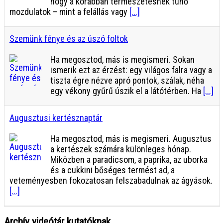
hogy a korábban természetesnek tűnő
mozdulatok – mint a felállás vagy
[...]
Szemünk fénye és az úszó foltok
Ha megosztod, más is megismeri. Sokan
ismerik ezt az érzést: egy világos falra vagy a
tiszta égre nézve apró pontok, szálak, néha
egy vékony gyűrű úszik el a látótérben. Ha
[...]
Augusztusi kertésznaptár
Ha megosztod, más is megismeri. Augusztus
a kertészek számára különleges hónap.
Miközben a paradicsom, a paprika, az uborka
és a cukkini bőséges termést ad, a
veteményesben fokozatosan felszabadulnak az ágyások.
[...]
Archív videótár kutatóknak