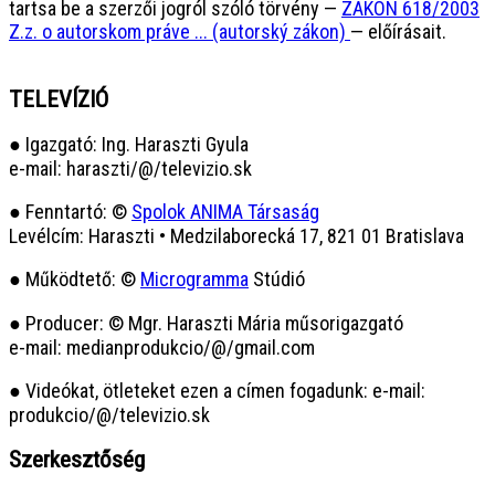
tartsa be a szerzői jogról szóló törvény —
ZÁKON 618/2003
Z.z. o autorskom práve ... (autorský zákon)
— előírásait.
TELEVÍZIÓ
● Igazgató: Ing. Haraszti Gyula
e-mail: haraszti/@/televizio.sk
● Fenntartó: ©
Spolok ANIMA Társaság
Levélcím: Haraszti • Medzilaborecká 17, 821 01 Bratislava
● Működtető: ©
Microgramma
Stúdió
● Producer: © Mgr. Haraszti Mária műsorigazgató
e-mail: medianprodukcio/@/gmail.com
● Videókat, ötleteket ezen a címen fogadunk: e-mail:
produkcio/@/televizio.sk
Szerkesztőség