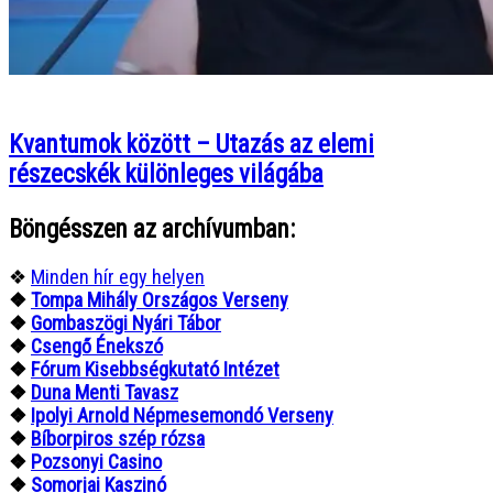
Kvantumok között – Utazás az elemi
részecskék különleges világába
Böngésszen az archívumban:
❖
Minden hír egy helyen
❖
Tompa Mihály Országos Verseny
❖
Gombaszögi Nyári Tábor
❖
Csengő Énekszó
❖
Fórum Kisebbségkutató Intézet
❖
Duna Menti Tavasz
❖
Ipolyi Arnold Népmesemondó Verseny
❖
Bíborpiros szép rózsa
❖
Pozsonyi Casino
❖
Somorjai Kaszinó