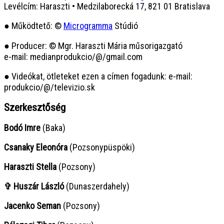
Levélcím: Haraszti • Medzilaborecká 17, 821 01 Bratislava
● Működtető: ©
Microgramma
Stúdió
● Producer: © Mgr. Haraszti Mária műsorigazgató
e-mail: medianprodukcio/@/gmail.com
● Videókat, ötleteket ezen a címen fogadunk: e-mail:
produkcio/@/televizio.sk
Szerkesztőség
Bodó Imre
(Baka)
Csanaky Eleonóra
(Pozsonypüspöki)
Haraszti Stella
(Pozsony)
✞ Huszár László
(Dunaszerdahely)
Jacenko Seman
(Pozsony)