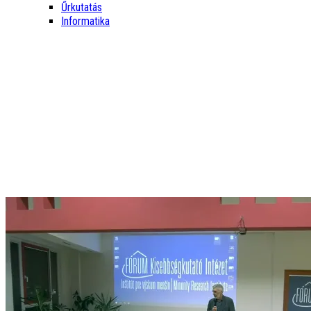
Űrkutatás
Informatika