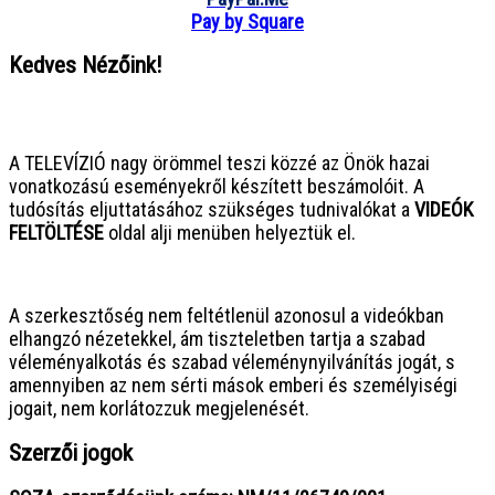
Pay by Square
Kedves Nézőink!
● ● ● ● ● ● ● ● ● ● ● ● ● ● ● ●
A TELEVÍZIÓ nagy örömmel teszi közzé az Önök hazai
vonatkozású eseményekről készített beszámolóit. A
tudósítás eljuttatásához szükséges tudnivalókat a
VIDEÓK
FELTÖLTÉSE
oldal alji menüben helyeztük el.
● ● ● ● ● ● ● ● ● ● ● ● ● ● ● ●
A szerkesztőség nem feltétlenül azonosul a videókban
elhangzó nézetekkel, ám tiszteletben tartja a szabad
véleményalkotás és szabad véleménynyilvánítás jogát, s
amennyiben az nem sérti mások emberi és személyiségi
jogait, nem korlátozzuk megjelenését.
Szerzői jogok