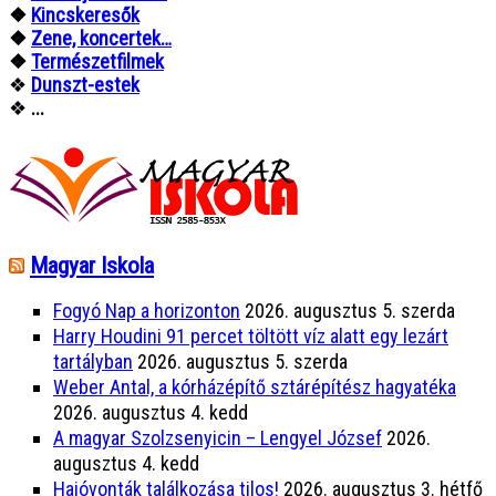
❖
Kincskeresők
❖
Zene, koncertek…
❖
Természetfilmek
❖
Dunszt-estek
❖
...
Magyar Iskola
Fogyó Nap a horizonton
2026. augusztus 5. szerda
Harry Houdini 91 percet töltött víz alatt egy lezárt
tartályban
2026. augusztus 5. szerda
Weber Antal, a kórházépítő sztárépítész hagyatéka
2026. augusztus 4. kedd
A magyar Szolzsenyicin – Lengyel József
2026.
augusztus 4. kedd
Hajóvonták találkozása tilos!
2026. augusztus 3. hétfő