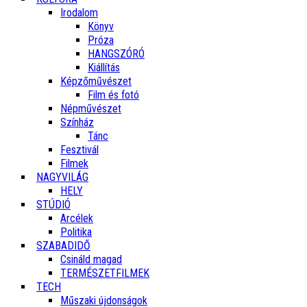
Irodalom
Könyv
Próza
HANGSZÓRÓ
Kiállítás
Képzőművészet
Film és fotó
Népművészet
Színház
Tánc
Fesztivál
Filmek
NAGYVILÁG
HELY
STÚDIÓ
Arcélek
Politika
SZABADIDŐ
Csináld magad
TERMÉSZETFILMEK
TECH
Műszaki újdonságok