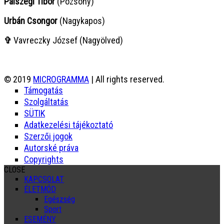
Pálszegi Tibor
(Pozsony)
Urbán Csongor
(Nagykapos)
✞
Vavreczky József (Nagyölved)
© 2019
MICROGRAMMA
| All rights reserved.
Támogatás
Szolgáltatás
SÜTIK
Adatkezelési tájékoztató
Szerzői jogok
Autorské práva
Copyrights
CLOSE
KAPCSOLAT
ÉLETMÓD
Egészség
Sport
ESEMÉNY