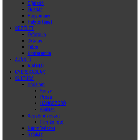
Díjátadó
Előadás
Hagyomány
Helytörténet
KÖZÉLET
Évforduló
Oktatás
Tábor
Konferencia
AJÁNLÓ
AJÁNLÓ
GYEREKABLAK
KULTÚRA
Irodalom
Könyv
Próza
HANGSZÓRÓ
Kiállítás
Képzőművészet
Film és fotó
Népművészet
Színház