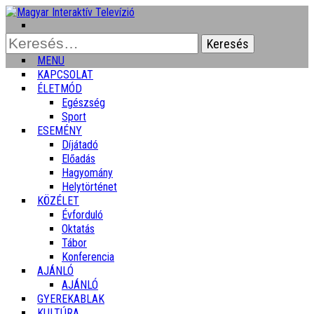
Keresés:
MENU
KAPCSOLAT
ÉLETMÓD
Egészség
Sport
ESEMÉNY
Díjátadó
Előadás
Hagyomány
Helytörténet
KÖZÉLET
Évforduló
Oktatás
Tábor
Konferencia
AJÁNLÓ
AJÁNLÓ
GYEREKABLAK
KULTÚRA