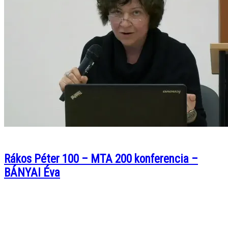
Rákos Péter 100 – MTA 200 konferencia –
BÁNYAI Éva