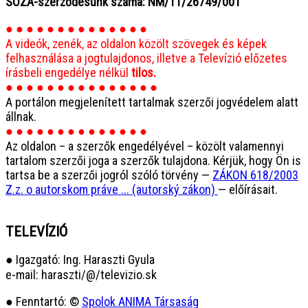
SOZA-szerződésünk száma: NM/11/26749/001
● ● ● ● ● ● ● ● ● ● ● ● ● ●
A videók, zenék, az oldalon közölt szövegek és képek
felhasználása a jogtulajdonos, illetve a Televízió előzetes
írásbeli engedélye nélkül
tilos.
● ● ● ● ● ● ● ● ● ● ● ● ● ● ●
A portálon megjelenített tartalmak szerzői jogvédelem alatt
állnak.
● ● ● ● ● ● ● ● ● ● ● ● ● ●
Az oldalon – a szerzők engedélyével – közölt valamennyi
tartalom szerzői joga a szerzők tulajdona. Kérjük, hogy Ön is
tartsa be a szerzői jogról szóló törvény —
ZÁKON 618/2003
Z.z. o autorskom práve ... (autorský zákon)
— előírásait.
TELEVÍZIÓ
● Igazgató: Ing. Haraszti Gyula
e-mail: haraszti/@/televizio.sk
● Fenntartó: ©
Spolok ANIMA Társaság