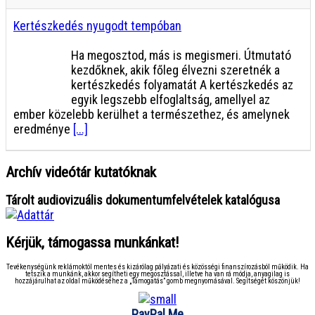
Kertészkedés nyugodt tempóban
Ha megosztod, más is megismeri. Útmutató
kezdőknek, akik főleg élvezni szeretnék a
kertészkedés folyamatát A kertészkedés az
egyik legszebb elfoglaltság, amellyel az
ember közelebb kerülhet a természethez, és amelynek
eredménye
[...]
Archív videótár kutatóknak
Tárolt audiovizuális dokumentumfelvételek katalógusa
Kérjük, támogassa munkánkat!
Tevékenységünk reklámoktól mentes és kizárólag pályázati és közösségi finanszírozásból működik. Ha
tetszik a munkánk, akkor segítheti egy megosztással, illetve ha van rá módja, anyagilag is
hozzájárulhat az oldal működéséhez a „Támogatás” gomb megnyomásával. Segítségét köszönjük!
PayPal.Me