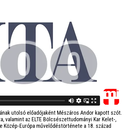
ának utolsó előadójaként Mészáros Andor kapott szót.
, valamint az ELTE Bölcsészettudományi Kar Kelet-,
ete Közép-Európa művelődéstörténete a 18. század