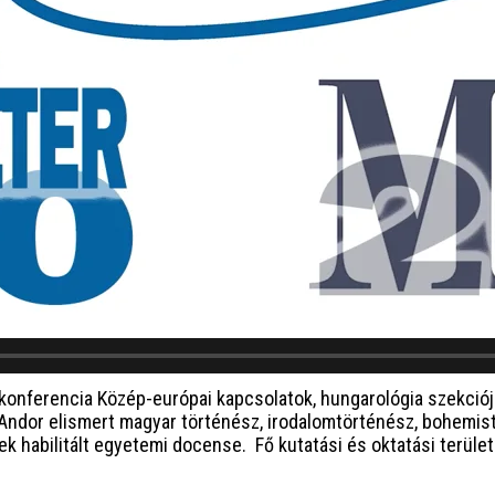
konferencia Közép-európai kapcsolatok, hungarológia szekciój
ndor elismert magyar történész, irodalomtörténész, bohemista
k habilitált egyetemi docense. Fő kutatási és oktatási terül