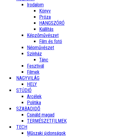
Irodalom
Könyv
Próza
HANGSZÓRÓ
Kiállítás
Képzőművészet
Film és fotó
Népművészet
Színház
Tánc
Fesztivál
Filmek
NAGYVILÁG
HELY
STÚDIÓ
Arcélek
Politika
SZABADIDŐ
Csináld magad
TERMÉSZETFILMEK
TECH
Műszaki újdonságok