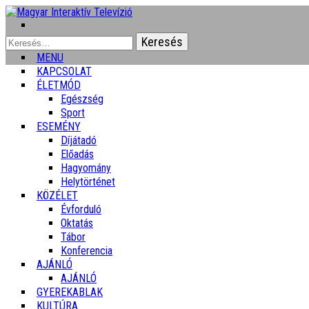
Keresés:
MENU
KAPCSOLAT
ÉLETMÓD
Egészség
Sport
ESEMÉNY
Díjátadó
Előadás
Hagyomány
Helytörténet
KÖZÉLET
Évforduló
Oktatás
Tábor
Konferencia
AJÁNLÓ
AJÁNLÓ
GYEREKABLAK
KULTÚRA