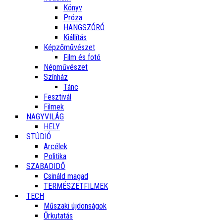
Könyv
Próza
HANGSZÓRÓ
Kiállítás
Képzőművészet
Film és fotó
Népművészet
Színház
Tánc
Fesztivál
Filmek
NAGYVILÁG
HELY
STÚDIÓ
Arcélek
Politika
SZABADIDŐ
Csináld magad
TERMÉSZETFILMEK
TECH
Műszaki újdonságok
Űrkutatás