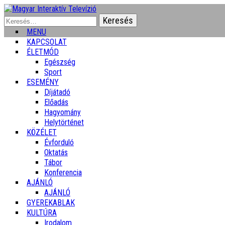
Keresés:
MENU
KAPCSOLAT
ÉLETMÓD
Egészség
Sport
ESEMÉNY
Díjátadó
Előadás
Hagyomány
Helytörténet
KÖZÉLET
Évforduló
Oktatás
Tábor
Konferencia
AJÁNLÓ
AJÁNLÓ
GYEREKABLAK
KULTÚRA
Irodalom