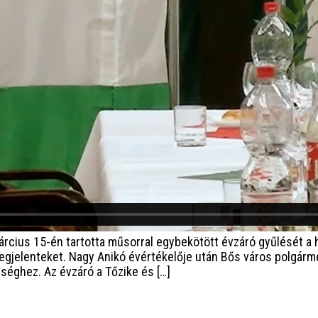
rcius 15-én tartotta műsorral egybekötött évzáró gyűlését a 
egjelenteket. Nagy Anikó évértékelője után Bős város polgárm
nséghez. Az évzáró a Tőzike és […]