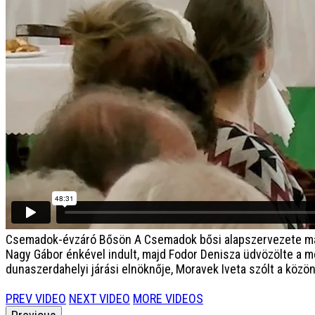
Csemadok-évzáró Bősön
A Csemadok bősi alapszervezete má
Nagy Gábor énkével indult, majd Fodor Denisza üdvözölte a m
dunaszerdahelyi járási elnöknője, Moravek Iveta szólt a közö
PREV VIDEO
NEXT VIDEO
MORE VIDEOS