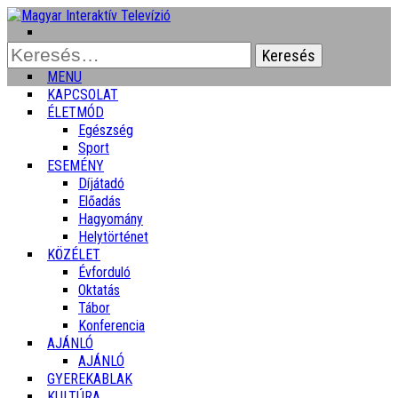
Keresés:
MENU
KAPCSOLAT
ÉLETMÓD
Egészség
Sport
ESEMÉNY
Díjátadó
Előadás
Hagyomány
Helytörténet
KÖZÉLET
Évforduló
Oktatás
Tábor
Konferencia
AJÁNLÓ
AJÁNLÓ
GYEREKABLAK
KULTÚRA