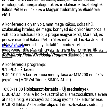
etnológusok, hungarológusok és irodalmárok tisztelegtek
Rákos Péter
emléke és a
Magyar Tudományos Akadémia
előtt.
A konferencia olyan volt, mint maga Rákos, sokszínű,
szakmailag hiteles, de mégis könnyed és olykor humoros is:
volt szó a holokausztról, a prágai magyarokról, Márairól, és
persze magáról Rákos Péterről és műveiről. Liszka József
előadásából még a banyafiatalítás módszerét is
Show more
megismerhetik. A konferencia keretén belül sor került a
BÁNYAI
Fórum Kisebbségkutató Intézet
MTA 200
Rákos
Tóth Károly Fiatal Kiválósági Program
díjátadójára is.
Péter
A konferencia programja:
9:15-9:45: Érkezés
9:40-10:00: A konferencia megnyitása az MTA200 emlékév
jegyében (MORVAI Tünde, SIMON Attila)
10:00-11.00
Holokauszt-kutatás – Új eredmények
L. JUHÁSZ Ilona: A holokauszttól az államszocializmus évein
át napjainkig. A rozsnyói zsidóság nyomainak eltüntetése.
BAJCSI Ildikó: Az Izraelbe alijázott dél-szlovákiai zsidóság