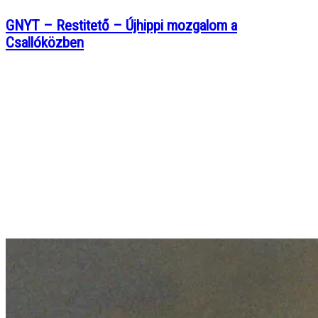
GNYT – Restitető – Újhippi mozgalom a
Csallóközben