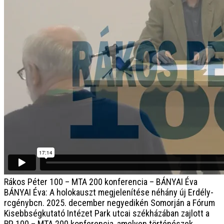
Rákos Péter 100 – MTA 200 konferencia – BÁNYAI Éva
BÁNYAI Éva: A holokauszt megjelenítése néhány új Erdély-
rcgénybcn. 2025. december negyedikén Somorján a Fórum
Kisebbségkutató Intézet Park utcai székházában zajlott a
RP 100 – MTA 200 konferencia, amelyen történészek,