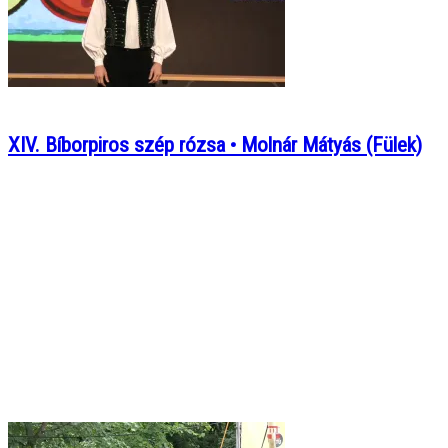
XIV. Bíborpiros szép rózsa • Molnár Mátyás (Fülek)