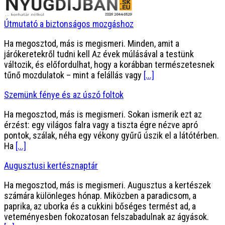
Útmutató a biztonságos mozgáshoz
Ha megosztod, más is megismeri. Minden, amit a
járókeretekről tudni kell Az évek múlásával a testünk
változik, és előfordulhat, hogy a korábban természetesnek
tűnő mozdulatok – mint a felállás vagy
[...]
Szemünk fénye és az úszó foltok
Ha megosztod, más is megismeri. Sokan ismerik ezt az
érzést: egy világos falra vagy a tiszta égre nézve apró
pontok, szálak, néha egy vékony gyűrű úszik el a látótérben.
Ha
[...]
Augusztusi kertésznaptár
Ha megosztod, más is megismeri. Augusztus a kertészek
számára különleges hónap. Miközben a paradicsom, a
paprika, az uborka és a cukkini bőséges termést ad, a
veteményesben fokozatosan felszabadulnak az ágyások.