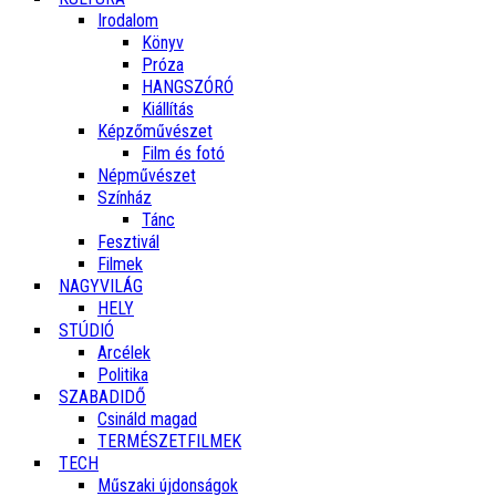
Irodalom
Könyv
Próza
HANGSZÓRÓ
Kiállítás
Képzőművészet
Film és fotó
Népművészet
Színház
Tánc
Fesztivál
Filmek
NAGYVILÁG
HELY
STÚDIÓ
Arcélek
Politika
SZABADIDŐ
Csináld magad
TERMÉSZETFILMEK
TECH
Műszaki újdonságok