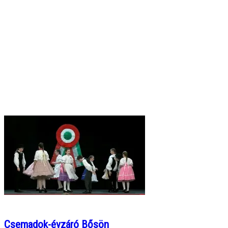
Csemadok-évzáró Bősön