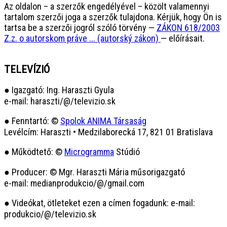
Az oldalon – a szerzők engedélyével – közölt valamennyi
tartalom szerzői joga a szerzők tulajdona. Kérjük, hogy Ön is
tartsa be a szerzői jogról szóló törvény —
ZÁKON 618/2003
Z.z. o autorskom práve ... (autorský zákon)
— előírásait.
TELEVÍZIÓ
● Igazgató: Ing. Haraszti Gyula
e-mail: haraszti/@/televizio.sk
● Fenntartó: ©
Spolok ANIMA Társaság
Levélcím: Haraszti • Medzilaborecká 17, 821 01 Bratislava
● Működtető: ©
Microgramma
Stúdió
● Producer: © Mgr. Haraszti Mária műsorigazgató
e-mail: medianprodukcio/@/gmail.com
● Videókat, ötleteket ezen a címen fogadunk: e-mail:
produkcio/@/televizio.sk