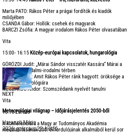
Marta PATO: Rákos Péter a prágai fordítók és kiadók
miliőjében
CSANDA Gábor: Hollók: csehek és magyarok
BARCZI Zsófia: A magyar irodalom Rákos Péter olvasatában
Vita
15:00- 16:15
Közép-európai kapcsolatok, hungarológia
GÖRÖZDI Judit: „Márai Sándor visszatér Kassára“ Márai a
szlovák társadalmi-irodalmi térben
JIŔÍ JANUŠKA: Amit Rákos Péter ránk hagyott: öröksége a
prágai hungarológiára
MÉSZÁROS Andor: Szomszédaink nyelvét tanulni
NEXT
Vita
Meteorológiai világnap – Időjárásjelentés 2050-ből
16:15 Zárszó
Haraszti Mária
A konferenciára a Magy ar Tudományos Akadémia
2026. március 23. hétfő
megalapításának 200. évfordulójának alkalmából kerül sor