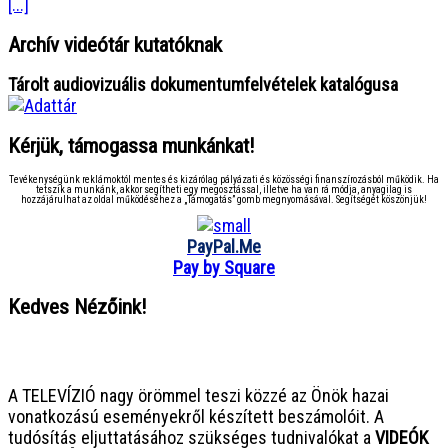
[...]
Archív videótár kutatóknak
Tárolt audiovizuális dokumentumfelvételek katalógusa
Kérjük, támogassa munkánkat!
Tevékenységünk reklámoktól mentes és kizárólag pályázati és közösségi finanszírozásból működik. Ha
tetszik a munkánk, akkor segítheti egy megosztással, illetve ha van rá módja, anyagilag is
hozzájárulhat az oldal működéséhez a „Támogatás” gomb megnyomásával. Segítségét köszönjük!
PayPal.Me
Pay by Square
Kedves Nézőink!
● ● ● ● ● ● ● ● ● ● ● ● ● ● ● ●
A TELEVÍZIÓ nagy örömmel teszi közzé az Önök hazai
vonatkozású eseményekről készített beszámolóit. A
tudósítás eljuttatásához szükséges tudnivalókat a
VIDEÓK