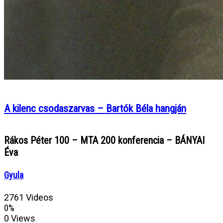
A kilenc csodaszarvas – Bartók Béla hangján
Rákos Péter 100 – MTA 200 konferencia – BÁNYAI
Éva
Gyula
2761 Videos
0%
0 Views