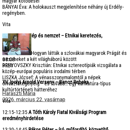
magyar kötődései
BÁNYAI Éva: A holokauszt megjelenítése néhány új Erdély-
regényben.
Vita
11:15-12.15
Nép és nemzet – Etnikai keretezés,
sztereotípiák
SIMON Attila: Hogyan látták a szlovákiai magyarok Prágát és
a cseheket a két világháború között
08:08
BENYOVSZKY Krisztián: Etnikai sztereotípiák vizsgálata a
PREV
közép-európai populáris irodalmi térben
LISZKA József: A vénasszonymalomtól a népek
XV. Ipolyi Arnold Verseny – Bencz Rebeka
olvasztótégelyéig – és tovább… Egy karikatúra-típus
kultúrtörténeti hátteréhez
Haraszti Mária
2026. március 22. vasárnap
Vita
12:15-12:35
A Tóth Károly Fiatal Kiválsági Program
eredményhirdetése
13:30-14:45
Rákos Péter – író, műfordító, közvetítő