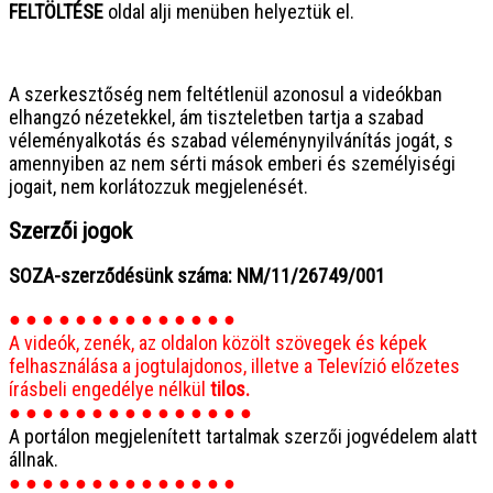
FELTÖLTÉSE
oldal alji menüben helyeztük el.
● ● ● ● ● ● ● ● ● ● ● ● ● ● ● ●
A szerkesztőség nem feltétlenül azonosul a videókban
elhangzó nézetekkel, ám tiszteletben tartja a szabad
véleményalkotás és szabad véleménynyilvánítás jogát, s
amennyiben az nem sérti mások emberi és személyiségi
jogait, nem korlátozzuk megjelenését.
Szerzői jogok
SOZA-szerződésünk száma: NM/11/26749/001
● ● ● ● ● ● ● ● ● ● ● ● ● ●
A videók, zenék, az oldalon közölt szövegek és képek
felhasználása a jogtulajdonos, illetve a Televízió előzetes
írásbeli engedélye nélkül
tilos.
● ● ● ● ● ● ● ● ● ● ● ● ● ● ●
A portálon megjelenített tartalmak szerzői jogvédelem alatt
állnak.
● ● ● ● ● ● ● ● ● ● ● ● ● ●