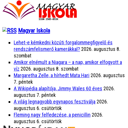
Magyar Iskola
Lehet-e kémkedni közúti forgalommegfigyelő és
rendszámfelismerő kamerákkal?
2026. augusztus 8.
szombat
Amikor elnémult a Niagara – a nap, amikor elfogyott a
víz
2026. augusztus 8. szombat
Margaretha Zelle, a hírhedt Mata Hari
2026. augusztus
7. péntek
A Wikipédia alapítója, Jimmy Wales 60 éves
2026.
augusztus 7. péntek
A világ legnagyobb egynapos fesztiválja
2026.
augusztus 6. csütörtök
Fleming nagy felfedezése, a penicillin
2026.
augusztus 6. csütörtök