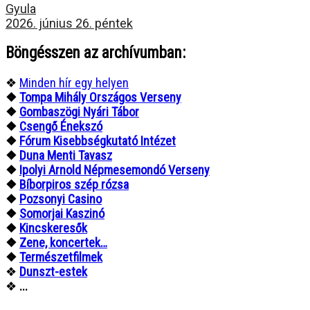
Gyula
2026. június 26. péntek
Böngésszen az archívumban:
❖
Minden hír egy helyen
❖
Tompa Mihály Országos Verseny
❖
Gombaszögi Nyári Tábor
❖
Csengő Énekszó
❖
Fórum Kisebbségkutató Intézet
❖
Duna Menti Tavasz
❖
Ipolyi Arnold Népmesemondó Verseny
❖
Bíborpiros szép rózsa
❖
Pozsonyi Casino
❖
Somorjai Kaszinó
❖
Kincskeresők
❖
Zene, koncertek…
❖
Természetfilmek
❖
Dunszt-estek
❖
...