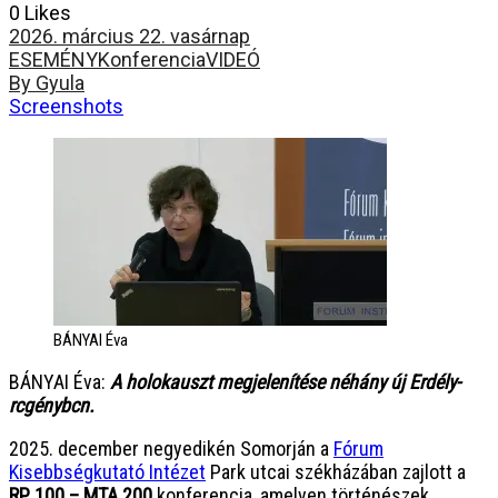
0 Likes
2026. március 22. vasárnap
ESEMÉNY
Konferencia
VIDEÓ
By Gyula
Screenshots
BÁNYAI Éva
BÁNYAI Éva:
A holokauszt megjelenítése néhány új Erdély-
rcgénybcn.
2025. december negyedikén Somorján a
Fórum
Kisebbségkutató Intézet
Park utcai székházában zajlott a
RP 100 – MTA 200
konferencia, amelyen történészek,