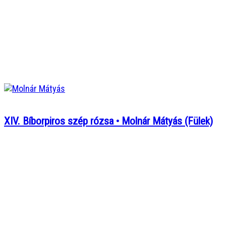
XIV. Bíborpiros szép rózsa • Molnár Mátyás (Fülek)