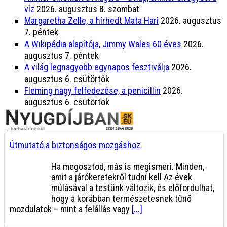
víz
2026. augusztus 8. szombat
Margaretha Zelle, a hírhedt Mata Hari
2026. augusztus
7. péntek
A Wikipédia alapítója, Jimmy Wales 60 éves
2026.
augusztus 7. péntek
A világ legnagyobb egynapos fesztiválja
2026.
augusztus 6. csütörtök
Fleming nagy felfedezése, a penicillin
2026.
augusztus 6. csütörtök
Útmutató a biztonságos mozgáshoz
Ha megosztod, más is megismeri. Minden,
amit a járókeretekről tudni kell Az évek
múlásával a testünk változik, és előfordulhat,
hogy a korábban természetesnek tűnő
mozdulatok – mint a felállás vagy
[...]