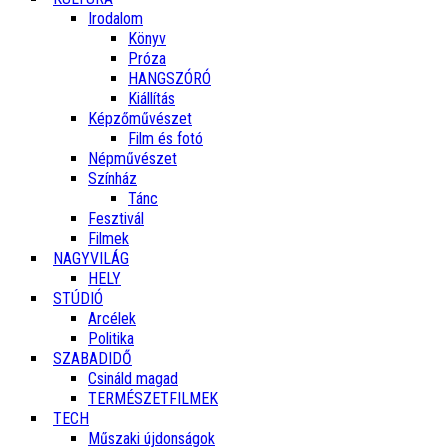
Irodalom
Könyv
Próza
HANGSZÓRÓ
Kiállítás
Képzőművészet
Film és fotó
Népművészet
Színház
Tánc
Fesztivál
Filmek
NAGYVILÁG
HELY
STÚDIÓ
Arcélek
Politika
SZABADIDŐ
Csináld magad
TERMÉSZETFILMEK
TECH
Műszaki újdonságok