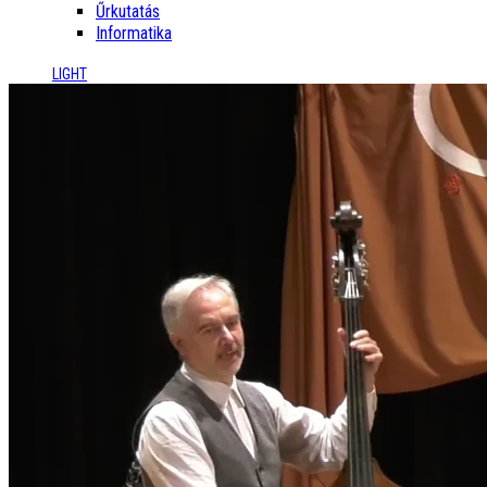
Űrkutatás
Informatika
LIGHT