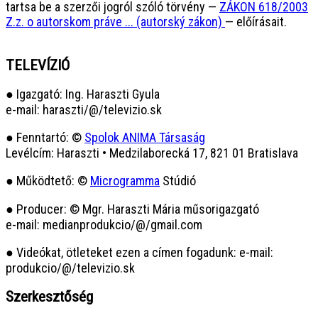
tartsa be a szerzői jogról szóló törvény —
ZÁKON 618/2003
Z.z. o autorskom práve ... (autorský zákon)
— előírásait.
TELEVÍZIÓ
● Igazgató: Ing. Haraszti Gyula
e-mail: haraszti/@/televizio.sk
● Fenntartó: ©
Spolok ANIMA Társaság
Levélcím: Haraszti • Medzilaborecká 17, 821 01 Bratislava
● Működtető: ©
Microgramma
Stúdió
● Producer: © Mgr. Haraszti Mária műsorigazgató
e-mail: medianprodukcio/@/gmail.com
● Videókat, ötleteket ezen a címen fogadunk: e-mail:
produkcio/@/televizio.sk
Szerkesztőség