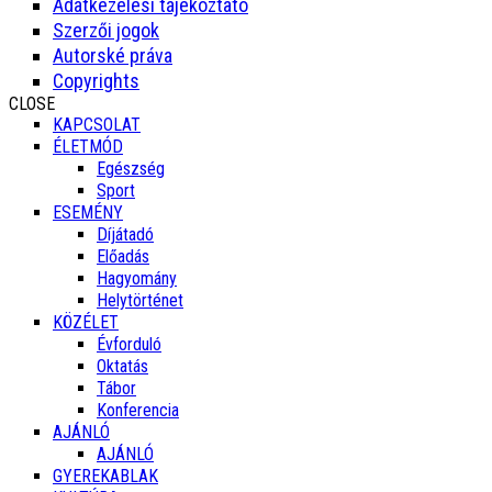
Adatkezelési tájékoztató
Szerzői jogok
Autorské práva
Copyrights
CLOSE
KAPCSOLAT
ÉLETMÓD
Egészség
Sport
ESEMÉNY
Díjátadó
Előadás
Hagyomány
Helytörténet
KÖZÉLET
Évforduló
Oktatás
Tábor
Konferencia
AJÁNLÓ
AJÁNLÓ
GYEREKABLAK