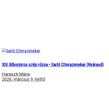
XIV. Bíborpiros szép rózsa • Sarló Citerazenekar (Nyárasd)
Haraszti Mária
2026. március 9. hétfő