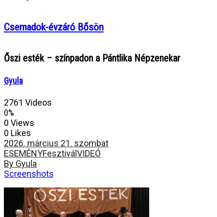
Csemadok-évzáró Bősön
Őszi esték – színpadon a Pántlika Népzenekar
Gyula
2761 Videos
0%
0 Views
0 Likes
2026. március 21. szombat
ESEMÉNY
Fesztivál
VIDEÓ
By Gyula
Screenshots