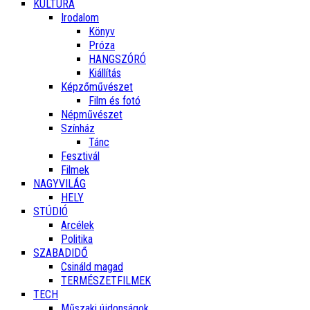
KULTÚRA
Irodalom
Könyv
Próza
HANGSZÓRÓ
Kiállítás
Képzőművészet
Film és fotó
Népművészet
Színház
Tánc
Fesztivál
Filmek
NAGYVILÁG
HELY
STÚDIÓ
Arcélek
Politika
SZABADIDŐ
Csináld magad
TERMÉSZETFILMEK
TECH
Műszaki újdonságok