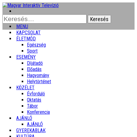
Keresés:
MENU
KAPCSOLAT
ÉLETMÓD
Egészség
Sport
ESEMÉNY
Díjátadó
Előadás
Hagyomány
Helytörténet
KÖZÉLET
Évforduló
Oktatás
Tábor
Konferencia
AJÁNLÓ
AJÁNLÓ
GYEREKABLAK
KULTÚRA