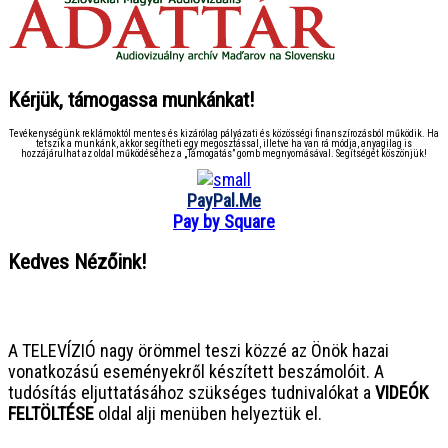
Kérjük, támogassa munkánkat!
Tevékenységünk reklámoktól mentes és kizárólag pályázati és közösségi finanszírozásból működik. Ha
tetszik a munkánk, akkor segítheti egy megosztással, illetve ha van rá módja, anyagilag is
hozzájárulhat az oldal működéséhez a „Támogatás” gomb megnyomásával. Segítségét köszönjük!
PayPal.Me
Pay by Square
Kedves Nézőink!
● ● ● ● ● ● ● ● ● ● ● ● ● ● ● ●
A TELEVÍZIÓ nagy örömmel teszi közzé az Önök hazai
vonatkozású eseményekről készített beszámolóit. A
tudósítás eljuttatásához szükséges tudnivalókat a
VIDEÓK
FELTÖLTÉSE
oldal alji menüben helyeztük el.