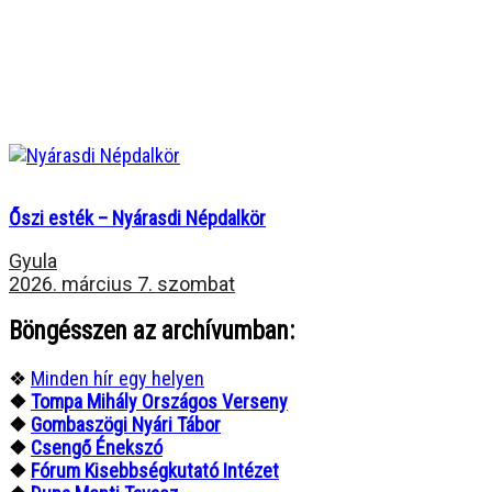
Őszi esték – Nyárasdi Népdalkör
Gyula
2026. március 7. szombat
Böngésszen az archívumban:
❖
Minden hír egy helyen
❖
Tompa Mihály Országos Verseny
❖
Gombaszögi Nyári Tábor
❖
Csengő Énekszó
❖
Fórum Kisebbségkutató Intézet