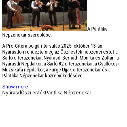
A Pántlika
Népzenekar szereplése.
A Pro-Citera polgári társulás 2025. október 18-án
Nyárasdon rendezte meg az Őszi esték népzenei estet a
Sarló citerazenekar, Nyárasd, Bernáth Mónika és Zoltán, a
Nyárasdi Népdalkör, a Sarló 82 citerazenekar, a Csallóközi
Muzsikafa népdalkör, a Fürge Ujjak citerazenekar és a
Pántlika Népzenekar közreműködésével.
Show more
Nyárasd
Őszi esték
Pántlika Népzenekar