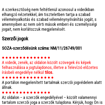
● ● ● ● ● ● ● ● ● ● ● ● ● ● ● ●
A szerkesztőség nem feltétlenül azonosul a videókban
elhangzó nézetekkel, ám tiszteletben tartja a szabad
véleményalkotás és szabad véleménynyilvánítás jogát, s
amennyiben az nem sérti mások emberi és személyiségi
jogait, nem korlátozzuk megjelenését.
Szerzői jogok
SOZA-szerződésünk száma: NM/11/26749/001
● ● ● ● ● ● ● ● ● ● ● ● ● ●
A videók, zenék, az oldalon közölt szövegek és képek
felhasználása a jogtulajdonos, illetve a Televízió előzetes
írásbeli engedélye nélkül
tilos.
● ● ● ● ● ● ● ● ● ● ● ● ● ● ●
A portálon megjelenített tartalmak szerzői jogvédelem alatt
állnak.
● ● ● ● ● ● ● ● ● ● ● ● ● ●
Az oldalon – a szerzők engedélyével – közölt valamennyi
tartalom szerzői joga a szerzők tulajdona. Kérjük, hogy Ön is