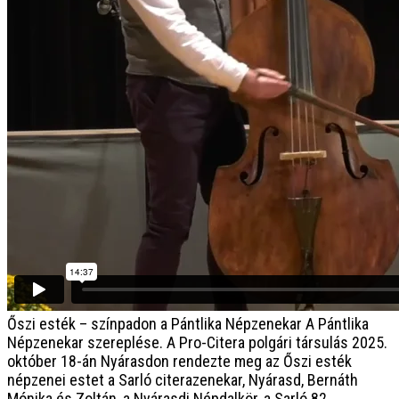
Őszi esték – színpadon a Pántlika Népzenekar
A Pántlika
Népzenekar szereplése. A Pro-Citera polgári társulás 2025.
október 18-án Nyárasdon rendezte meg az Őszi esték
népzenei estet a Sarló citerazenekar, Nyárasd, Bernáth
Mónika és Zoltán, a Nyárasdi Népdalkör, a Sarló 82