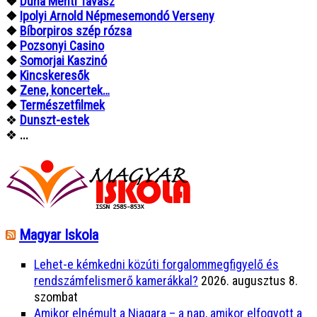
❖
Duna Menti Tavasz
❖
Ipolyi Arnold Népmesemondó Verseny
❖
Bíborpiros szép rózsa
❖
Pozsonyi Casino
❖
Somorjai Kaszinó
❖
Kincskeresők
❖
Zene, koncertek…
❖
Természetfilmek
❖
Dunszt-estek
❖
...
Magyar Iskola
Lehet-e kémkedni közúti forgalommegfigyelő és
rendszámfelismerő kamerákkal?
2026. augusztus 8.
szombat
Amikor elnémult a Niagara – a nap, amikor elfogyott a