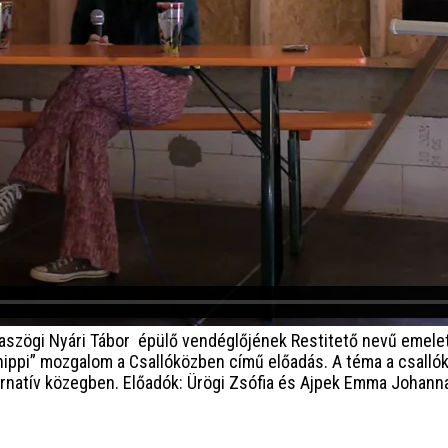
szögi Nyári Tábor épülő vendéglőjének Restitető nevű emelet
i” mozgalom a Csallóközben című előadás. A téma a csallóközi
ternatív közegben. Előadók: Ürögi Zsófia és Ajpek Emma Johan