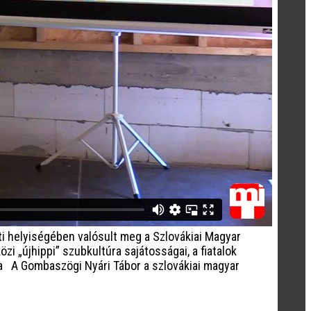
i helyiségében valósult meg a Szlovákiai Magyar
 „újhippi” szubkultúra sajátosságai, a fiatalok
na A Gombaszögi Nyári Tábor a szlovákiai magyar