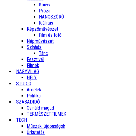
Könyv
Próza
HANGSZÓRÓ
Kiállítás
Képzőművészet
Film és fotó
Népművészet
Színház
Tánc
Fesztivál
Filmek
NAGYVILÁG
HELY
STÚDIÓ
Arcélek
Politika
SZABADIDŐ
Csináld magad
TERMÉSZETFILMEK
TECH
Műszaki újdonságok
Űrkutatás