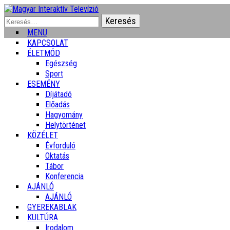
Keresés:
MENU
KAPCSOLAT
ÉLETMÓD
Egészség
Sport
ESEMÉNY
Díjátadó
Előadás
Hagyomány
Helytörténet
KÖZÉLET
Évforduló
Oktatás
Tábor
Konferencia
AJÁNLÓ
AJÁNLÓ
GYEREKABLAK
KULTÚRA
Irodalom