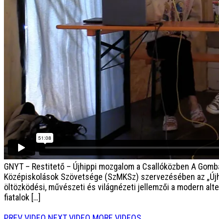
GNYT – Restitető – Újhippi mozgalom a Csallóközben
A Gomba
Középiskolások Szövetsége (SzMKSz) szervezésében az „Újhipp
öltözködési, művészeti és világnézeti jellemzői a modern al
fiatalok […]
PREV VIDEO
NEXT VIDEO
MORE VIDEOS