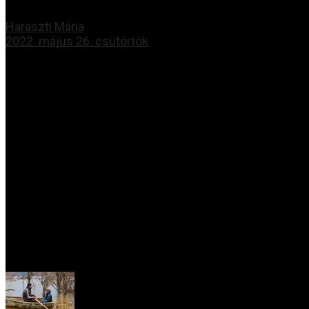
Haraszti Mária
2022. május 26. csütörtök