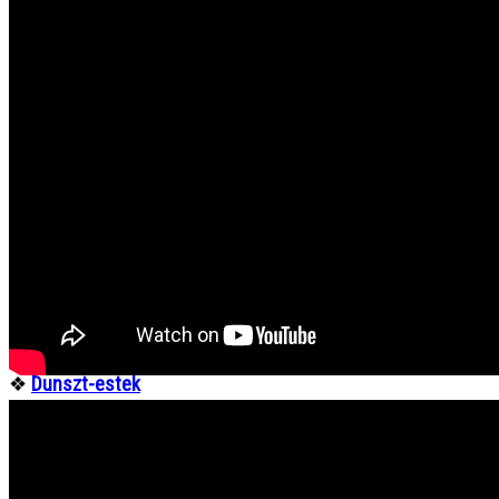
Böngésszen az archívumban:
❖
Minden hír egy helyen
❖
Tompa Mihály Országos Verseny
❖
Gombaszögi Nyári Tábor
❖
Csengő Énekszó
❖
Fórum Kisebbségkutató Intézet
❖
Duna Menti Tavasz
❖
Ipolyi Arnold Népmesemondó Verseny
❖
Bíborpiros szép rózsa
❖
Pozsonyi Casino
❖
Somorjai Kaszinó
❖
Kincskeresők
❖
Zene, koncertek…
❖
Természetfilmek
❖
Dunszt-estek
❖
...