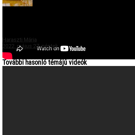
NEXT
R.M.N. – Aranypálma-esélyes a román film
Haraszti Mária
2022. május 27. péntek
További hasonló témájú videók