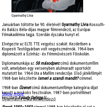
Gyarmathy Lívia
Januárban töltötte be 90. életévét
Gyarmathy Lívia
Kossuth-
és Balázs Béla-díjas magyar filmrendező, az Európai
Filmakadémia tagja. Szerdán éjszaka hunyt el.
Elvégezte az ELTE TTE vegyész szakát. Kezdetben a
Kispesti Textilgyárban volt vegyészmérnök. 1964-ben
diplomázott a Színház- és Filmművészeti Főiskolán.
Diplomamunkája az
58 másodperc
című dokumentumfilm
volt, amelyben egy versenyben alulmaradt sportolót
mutatott be. 1964 óta a Mafilm rendezője. Első játékfilmjét
1968-ban készítette
Ismeri a szandi mandit?
címmel.
1968-ban
Üzenet
című dokumentumfilmje kategória díjat
kapott a miskolci fesztiválon. 1987-ben portréfilmet
Show more
készített
Faludy György
ről.
Gyarmathy Lívia filmrendező
Recsk 1950–1953
címmel 1988-ban készítette el azt a