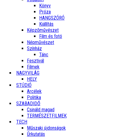
Könyv
Próza
HANGSZÓRÓ
Kiállítás
Képzőművészet
Film és fotó
Népművészet
Színház
Tánc
Fesztivál
Filmek
NAGYVILÁG
HELY
STÚDIÓ
Arcélek
Politika
SZABADIDŐ
Csináld magad
TERMÉSZETFILMEK
TECH
Műszaki újdonságok
Űrkutatás