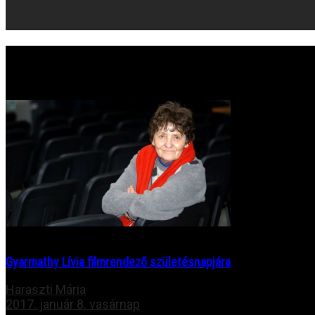
Gyarmathy Lívia filmrendező születésnapjára
Haraszti Mária
2017. január 8. vasárnap