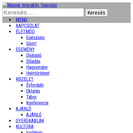
Keresés:
MENU
KAPCSOLAT
ÉLETMÓD
Egészség
Sport
ESEMÉNY
Díjátadó
Előadás
Hagyomány
Helytörténet
KÖZÉLET
Évforduló
Oktatás
Tábor
Konferencia
AJÁNLÓ
AJÁNLÓ
GYEREKABLAK
KULTÚRA
Irodalom