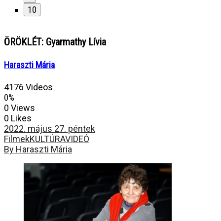
10
ÖRÖKLÉT: Gyarmathy Lívia
Haraszti Mária
4176 Videos
0%
0 Views
0 Likes
2022. május 27. péntek
Filmek
KULTÚRA
VIDEÓ
By Haraszti Mária