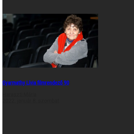
Gyarmathy Lívia filmrendező 90
Haraszti Mária
2022. január 8. szombat