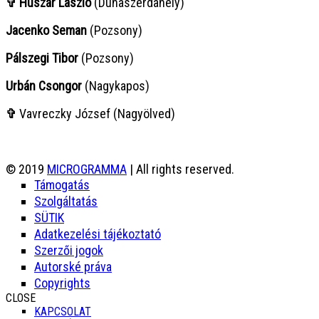
✞ Huszár László
(Dunaszerdahely)
Jacenko Seman
(Pozsony)
Pálszegi Tibor
(Pozsony)
Urbán Csongor
(Nagykapos)
✞
Vavreczky József (Nagyölved)
© 2019
MICROGRAMMA
| All rights reserved.
Támogatás
Szolgáltatás
SÜTIK
Adatkezelési tájékoztató
Szerzői jogok
Autorské práva
Copyrights
CLOSE
KAPCSOLAT