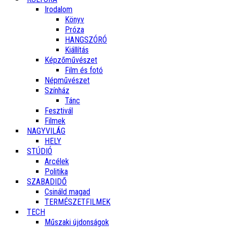
Irodalom
Könyv
Próza
HANGSZÓRÓ
Kiállítás
Képzőművészet
Film és fotó
Népművészet
Színház
Tánc
Fesztivál
Filmek
NAGYVILÁG
HELY
STÚDIÓ
Arcélek
Politika
SZABADIDŐ
Csináld magad
TERMÉSZETFILMEK
TECH
Műszaki újdonságok