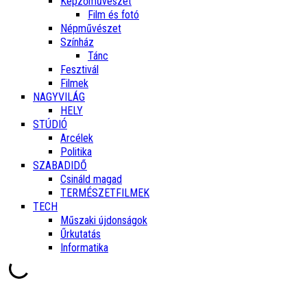
Képzőművészet
Film és fotó
Népművészet
Színház
Tánc
Fesztivál
Filmek
NAGYVILÁG
HELY
STÚDIÓ
Arcélek
Politika
SZABADIDŐ
Csináld magad
TERMÉSZETFILMEK
TECH
Műszaki újdonságok
Űrkutatás
Informatika