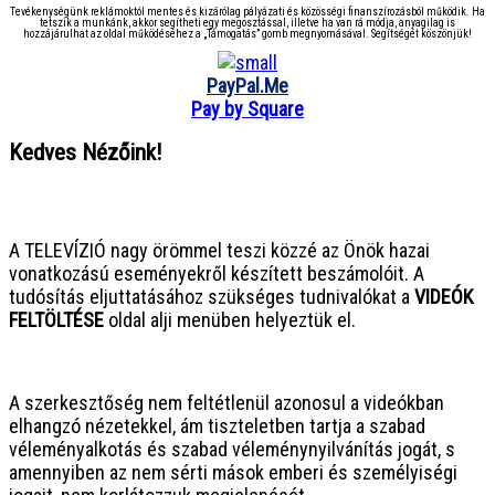
Tevékenységünk reklámoktól mentes és kizárólag pályázati és közösségi finanszírozásból működik. Ha
tetszik a munkánk, akkor segítheti egy megosztással, illetve ha van rá módja, anyagilag is
hozzájárulhat az oldal működéséhez a „Támogatás” gomb megnyomásával. Segítségét köszönjük!
PayPal.Me
Pay by Square
Kedves Nézőink!
● ● ● ● ● ● ● ● ● ● ● ● ● ● ● ●
A TELEVÍZIÓ nagy örömmel teszi közzé az Önök hazai
vonatkozású eseményekről készített beszámolóit. A
tudósítás eljuttatásához szükséges tudnivalókat a
VIDEÓK
FELTÖLTÉSE
oldal alji menüben helyeztük el.
● ● ● ● ● ● ● ● ● ● ● ● ● ● ● ●
A szerkesztőség nem feltétlenül azonosul a videókban
elhangzó nézetekkel, ám tiszteletben tartja a szabad
véleményalkotás és szabad véleménynyilvánítás jogát, s
amennyiben az nem sérti mások emberi és személyiségi