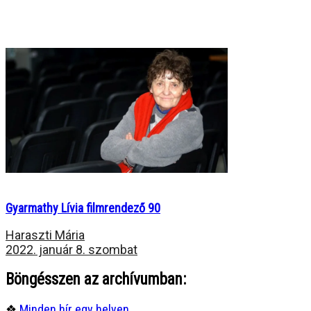
Gyarmathy Lívia filmrendező 90
Haraszti Mária
2022. január 8. szombat
Böngésszen az archívumban:
❖
Minden hír egy helyen