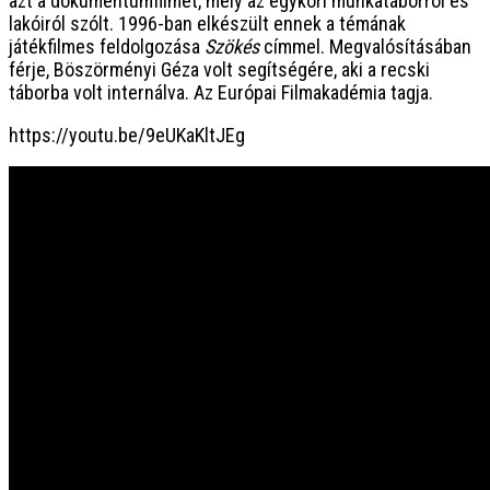
azt a dokumentumfilmet, mely az egykori munkatáborról és
lakóiról szólt. 1996-ban elkészült ennek a témának
játékfilmes feldolgozása
Szökés
címmel. Megvalósításában
férje, Böszörményi Géza volt segítségére, aki a recski
táborba volt internálva. Az Európai Filmakadémia tagja.
https://youtu.be/9eUKaKltJEg