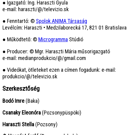
● Igazgató: Ing. Haraszti Gyula
e-mail: haraszti/@/televizio.sk
● Fenntartó: ©
Spolok ANIMA Társaság
Levélcím: Haraszti • Medzilaborecká 17, 821 01 Bratislava
● Működtető: ©
Microgramma
Stúdió
● Producer: © Mgr. Haraszti Mária műsorigazgató
e-mail: medianprodukcio/@/gmail.com
● Videókat, ötleteket ezen a címen fogadunk: e-mail:
produkcio/@/televizio.sk
Szerkesztőség
Bodó Imre
(Baka)
Csanaky Eleonóra
(Pozsonypüspöki)
Haraszti Stella
(Pozsony)