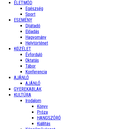
ÉLETMÓD
Egészség
Sport
ESEMÉNY
Díjátadó
Előadás
Hagyomány
Helytörténet
KÖZÉLET
Évforduló
Oktatás
Tábor
Konferencia
AJÁNLÓ
AJÁNLÓ
GYEREKABLAK
KULTÚRA
Irodalom
Könyv
Próza
HANGSZÓRÓ
Kiállítás