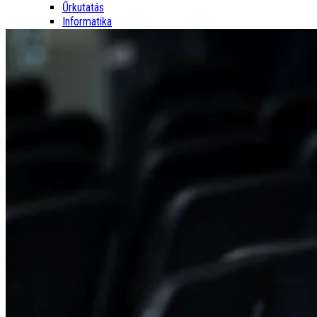
Űrkutatás
Informatika