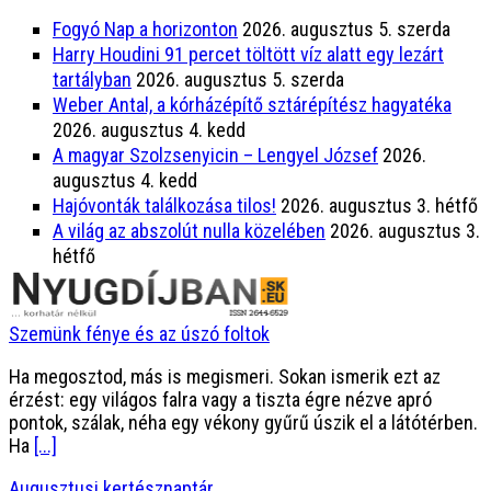
Fogyó Nap a horizonton
2026. augusztus 5. szerda
Harry Houdini 91 percet töltött víz alatt egy lezárt
tartályban
2026. augusztus 5. szerda
Weber Antal, a kórházépítő sztárépítész hagyatéka
2026. augusztus 4. kedd
A magyar Szolzsenyicin – Lengyel József
2026.
augusztus 4. kedd
Hajóvonták találkozása tilos!
2026. augusztus 3. hétfő
A világ az abszolút nulla közelében
2026. augusztus 3.
hétfő
Szemünk fénye és az úszó foltok
Ha megosztod, más is megismeri. Sokan ismerik ezt az
érzést: egy világos falra vagy a tiszta égre nézve apró
pontok, szálak, néha egy vékony gyűrű úszik el a látótérben.
Ha
[...]
Augusztusi kertésznaptár