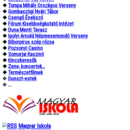
❖
Tompa Mihály Országos Verseny
❖
Gombaszögi Nyári Tábor
❖
Csengő Énekszó
❖
Fórum Kisebbségkutató Intézet
❖
Duna Menti Tavasz
❖
Ipolyi Arnold Népmesemondó Verseny
❖
Bíborpiros szép rózsa
❖
Pozsonyi Casino
❖
Somorjai Kaszinó
❖
Kincskeresők
❖
Zene, koncertek…
❖
Természetfilmek
❖
Dunszt-estek
❖
...
Magyar Iskola