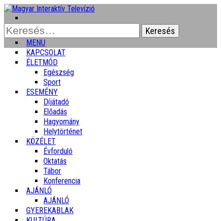
Keresés:
MENU
KAPCSOLAT
ÉLETMÓD
Egészség
Sport
ESEMÉNY
Díjátadó
Előadás
Hagyomány
Helytörténet
KÖZÉLET
Évforduló
Oktatás
Tábor
Konferencia
AJÁNLÓ
AJÁNLÓ
GYEREKABLAK
KULTÚRA