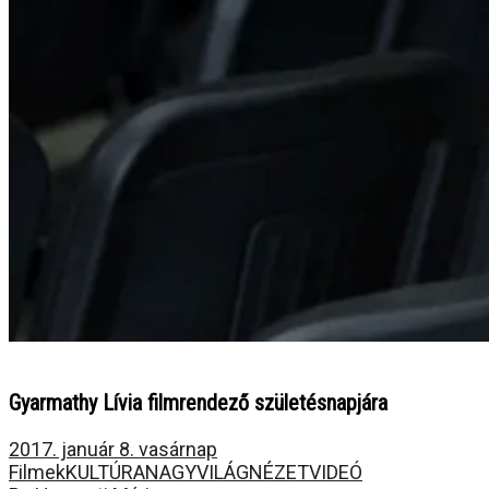
Gyarmathy Lívia filmrendező születésnapjára
2017. január 8. vasárnap
Filmek
KULTÚRA
NAGYVILÁG
NÉZET
VIDEÓ