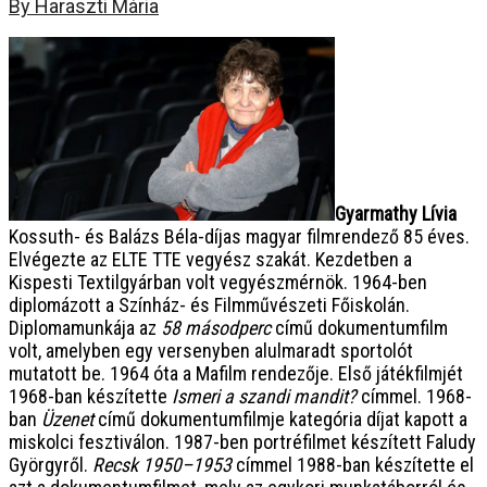
By Haraszti Mária
Gyarmathy Lívia
Kossuth- és Balázs Béla-díjas magyar filmrendező 85 éves.
Elvégezte az ELTE TTE vegyész szakát. Kezdetben a
Kispesti Textilgyárban volt vegyészmérnök. 1964-ben
diplomázott a Színház- és Filmművészeti Főiskolán.
Diplomamunkája az
58 másodperc
című dokumentumfilm
volt, amelyben egy versenyben alulmaradt sportolót
mutatott be. 1964 óta a Mafilm rendezője. Első játékfilmjét
1968-ban készítette
Ismeri a szandi mandit?
címmel. 1968-
ban
Üzenet
című dokumentumfilmje kategória díjat kapott a
miskolci fesztiválon. 1987-ben portréfilmet készített Faludy
Györgyről.
Recsk 1950–1953
címmel 1988-ban készítette el