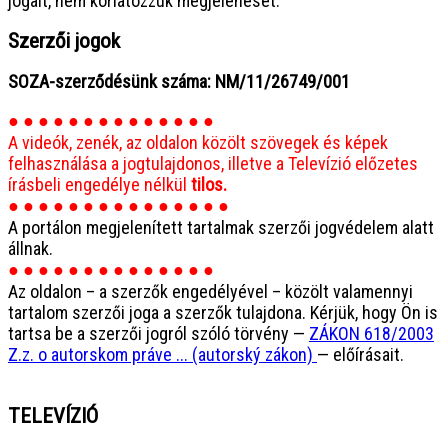
jogait, nem korlátozzuk megjelenését.
Szerzői jogok
SOZA-szerződésünk száma: NM/11/26749/001
● ● ● ● ● ● ● ● ● ● ● ● ● ●
A videók, zenék, az oldalon közölt szövegek és képek
felhasználása a jogtulajdonos, illetve a Televízió előzetes
írásbeli engedélye nélkül
tilos.
● ● ● ● ● ● ● ● ● ● ● ● ● ● ●
A portálon megjelenített tartalmak szerzői jogvédelem alatt
állnak.
● ● ● ● ● ● ● ● ● ● ● ● ● ●
Az oldalon – a szerzők engedélyével – közölt valamennyi
tartalom szerzői joga a szerzők tulajdona. Kérjük, hogy Ön is
tartsa be a szerzői jogról szóló törvény —
ZÁKON 618/2003
Z.z. o autorskom práve ... (autorský zákon)
— előírásait.
TELEVÍZIÓ