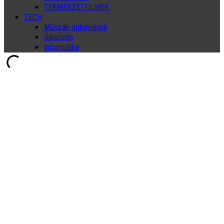
TERMÉSZETFILMEK
TECH
Műszaki újdonságok
Űrkutatás
Informatika