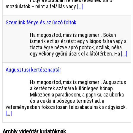
hogy a korábban természetesnek tűnő
mozdulatok – mint a felállás vagy
[...]
Szemünk fénye és az úszó foltok
Ha megosztod, más is megismeri. Sokan
ismerik ezt az érzést: egy világos falra vagy a
tiszta égre nézve apró pontok, szálak, néha
egy vékony gyűrű úszik el a látótérben. Ha
[...]
Augusztusi kertésznaptár
Ha megosztod, más is megismeri. Augusztus
a kertészek számára különleges hónap.
Miközben a paradicsom, a paprika, az uborka
és a cukkini bőséges termést ad, a
veteményesben fokozatosan felszabadulnak az ágyások.
[...]
Archív videótár kutatóknak