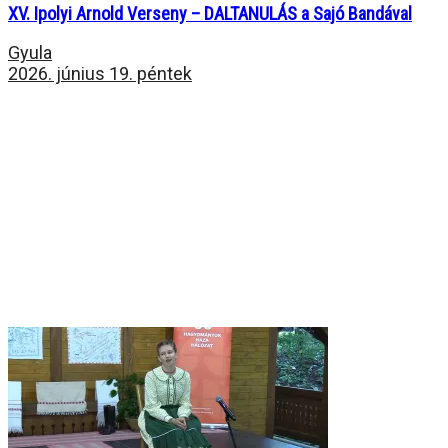
XV. Ipolyi Arnold Verseny – DALTANULÁS a Sajó Bandával
Gyula
2026. június 19. péntek