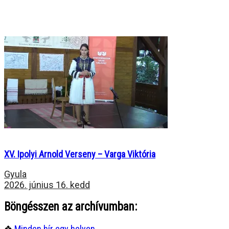
XV. Ipolyi Arnold Verseny – Varga Viktória
Gyula
2026. június 16. kedd
Böngésszen az archívumban:
❖
Minden hír egy helyen