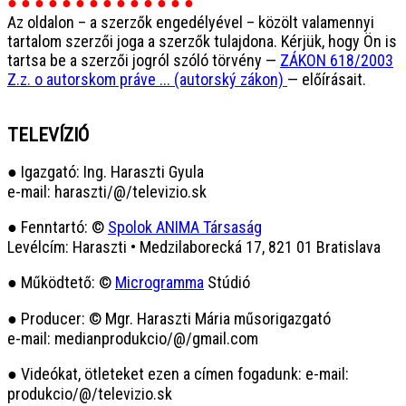
● ● ● ● ● ● ● ● ● ● ● ● ● ●
Az oldalon – a szerzők engedélyével – közölt valamennyi
tartalom szerzői joga a szerzők tulajdona. Kérjük, hogy Ön is
tartsa be a szerzői jogról szóló törvény —
ZÁKON 618/2003
Z.z. o autorskom práve ... (autorský zákon)
— előírásait.
TELEVÍZIÓ
● Igazgató: Ing. Haraszti Gyula
e-mail: haraszti/@/televizio.sk
● Fenntartó: ©
Spolok ANIMA Társaság
Levélcím: Haraszti • Medzilaborecká 17, 821 01 Bratislava
● Működtető: ©
Microgramma
Stúdió
● Producer: © Mgr. Haraszti Mária műsorigazgató
e-mail: medianprodukcio/@/gmail.com
● Videókat, ötleteket ezen a címen fogadunk: e-mail:
produkcio/@/televizio.sk