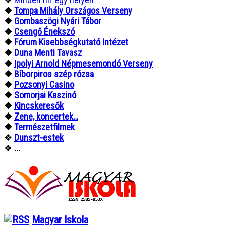
❖
Tompa Mihály Országos Verseny
❖
Gombaszögi Nyári Tábor
❖
Csengő Énekszó
❖
Fórum Kisebbségkutató Intézet
❖
Duna Menti Tavasz
❖
Ipolyi Arnold Népmesemondó Verseny
❖
Bíborpiros szép rózsa
❖
Pozsonyi Casino
❖
Somorjai Kaszinó
❖
Kincskeresők
❖
Zene, koncertek…
❖
Természetfilmek
❖
Dunszt-estek
❖
...
Magyar Iskola