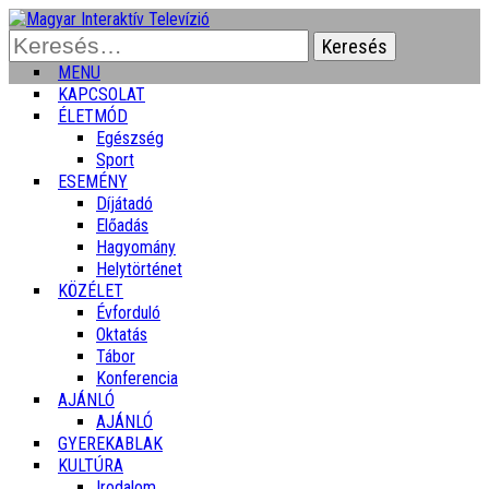
Keresés:
MENU
KAPCSOLAT
ÉLETMÓD
Egészség
Sport
ESEMÉNY
Díjátadó
Előadás
Hagyomány
Helytörténet
KÖZÉLET
Évforduló
Oktatás
Tábor
Konferencia
AJÁNLÓ
AJÁNLÓ
GYEREKABLAK
KULTÚRA
Irodalom