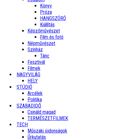
Könyv
Próza
HANGSZÓRÓ
Kiállítás
Képzőművészet
Film és fotó
Népművészet
Színház
Tánc
Fesztivál
Filmek
NAGYVILÁG
HELY
STÚDIÓ
Arcélek
Politika
SZABADIDŐ
Csináld magad
TERMÉSZETFILMEK
TECH
Műszaki újdonságok
Űrkutatás