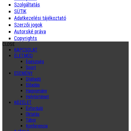
Szolgáltatás
SÜTIK
Adatkezelési tájékoztató
Szerzői jogok
Autorské práva
Copyrights
CLOSE
KAPCSOLAT
ÉLETMÓD
Egészség
Sport
ESEMÉNY
Díjátadó
Előadás
Hagyomány
Helytörténet
KÖZÉLET
Évforduló
Oktatás
Tábor
Konferencia