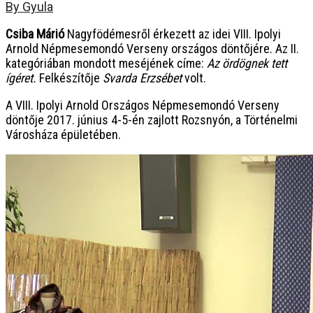
By Gyula
Csiba Márió
Nagyfödémesről érkezett az idei VIII. Ipolyi
Arnold Népmesemondó Verseny országos döntőjére. Az II.
kategóriában mondott meséjének címe:
Az ördögnek tett
ígéret.
Felkészítője
Svarda Erzsébet
volt.
A VIII. Ipolyi Arnold Országos Népmesemondó Verseny
döntője 2017. június 4-5-én zajlott Rozsnyón, a Történelmi
Városháza épületében.