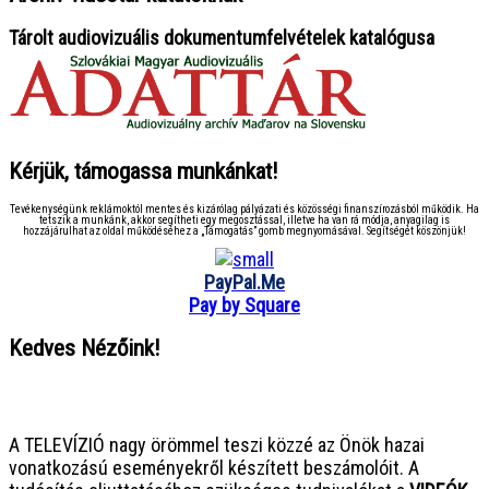
Tárolt audiovizuális dokumentumfelvételek katalógusa
Kérjük, támogassa munkánkat!
Tevékenységünk reklámoktól mentes és kizárólag pályázati és közösségi finanszírozásból működik. Ha
tetszik a munkánk, akkor segítheti egy megosztással, illetve ha van rá módja, anyagilag is
hozzájárulhat az oldal működéséhez a „Támogatás” gomb megnyomásával. Segítségét köszönjük!
PayPal.Me
Pay by Square
Kedves Nézőink!
● ● ● ● ● ● ● ● ● ● ● ● ● ● ● ●
A TELEVÍZIÓ nagy örömmel teszi közzé az Önök hazai
vonatkozású eseményekről készített beszámolóit. A