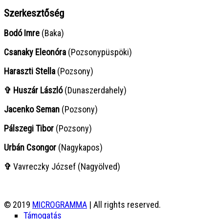
Szerkesztőség
Bodó Imre
(Baka)
Csanaky Eleonóra
(Pozsonypüspöki)
Haraszti Stella
(Pozsony)
✞ Huszár László
(Dunaszerdahely)
Jacenko Seman
(Pozsony)
Pálszegi Tibor
(Pozsony)
Urbán Csongor
(Nagykapos)
✞
Vavreczky József (Nagyölved)
© 2019
MICROGRAMMA
| All rights reserved.
Támogatás