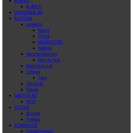
AJÁNLÓ
AJÁNLÓ
GYEREKABLAK
KULTÚRA
Irodalom
Könyv
Próza
HANGSZÓRÓ
Kiállítás
Képzőművészet
Film és fotó
Népművészet
Színház
Tánc
Fesztivál
Filmek
NAGYVILÁG
HELY
STÚDIÓ
Arcélek
Politika
SZABADIDŐ
Csináld magad