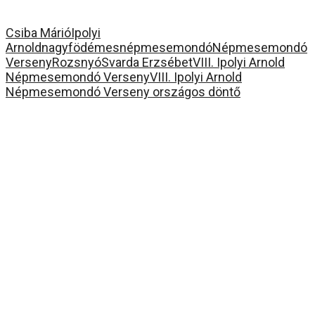
Csiba Márió
Ipolyi
Arnold
nagyfödémes
népmesemondó
Népmesemondó
Verseny
Rozsnyó
Svarda Erzsébet
VIII. Ipolyi Arnold
Népmesemondó Verseny
VIII. Ipolyi Arnold
Népmesemondó Verseny országos döntő