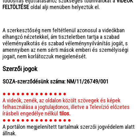
tudósítás eljuttatásához szükséges tudnivalókat a
VIDEÓK
FELTÖLTÉSE
oldal alji menüben helyeztük el.
● ● ● ● ● ● ● ● ● ● ● ● ● ● ● ●
A szerkesztőség nem feltétlenül azonosul a videókban
elhangzó nézetekkel, ám tiszteletben tartja a szabad
véleményalkotás és szabad véleménynyilvánítás jogát, s
amennyiben az nem sérti mások emberi és személyiségi
jogait, nem korlátozzuk megjelenését.
Szerzői jogok
SOZA-szerződésünk száma: NM/11/26749/001
● ● ● ● ● ● ● ● ● ● ● ● ● ●
A videók, zenék, az oldalon közölt szövegek és képek
felhasználása a jogtulajdonos, illetve a Televízió előzetes
írásbeli engedélye nélkül
tilos.
● ● ● ● ● ● ● ● ● ● ● ● ● ● ●
A portálon megjelenített tartalmak szerzői jogvédelem alatt
állnak.