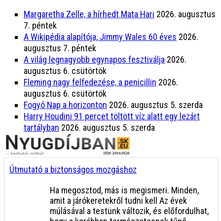
Margaretha Zelle, a hírhedt Mata Hari
2026. augusztus
7. péntek
A Wikipédia alapítója, Jimmy Wales 60 éves
2026.
augusztus 7. péntek
A világ legnagyobb egynapos fesztiválja
2026.
augusztus 6. csütörtök
Fleming nagy felfedezése, a penicillin
2026.
augusztus 6. csütörtök
Fogyó Nap a horizonton
2026. augusztus 5. szerda
Harry Houdini 91 percet töltött víz alatt egy lezárt
tartályban
2026. augusztus 5. szerda
Útmutató a biztonságos mozgáshoz
Ha megosztod, más is megismeri. Minden,
amit a járókeretekről tudni kell Az évek
múlásával a testünk változik, és előfordulhat,