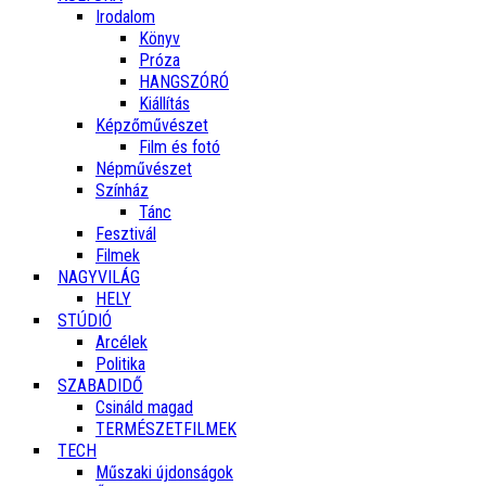
Irodalom
Könyv
Próza
HANGSZÓRÓ
Kiállítás
Képzőművészet
Film és fotó
Népművészet
Színház
Tánc
Fesztivál
Filmek
NAGYVILÁG
HELY
STÚDIÓ
Arcélek
Politika
SZABADIDŐ
Csináld magad
TERMÉSZETFILMEK
TECH
Műszaki újdonságok