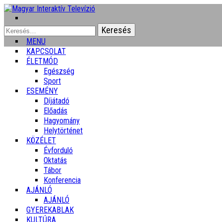
Keresés:
MENU
KAPCSOLAT
ÉLETMÓD
Egészség
Sport
ESEMÉNY
Díjátadó
Előadás
Hagyomány
Helytörténet
KÖZÉLET
Évforduló
Oktatás
Tábor
Konferencia
AJÁNLÓ
AJÁNLÓ
GYEREKABLAK
KULTÚRA