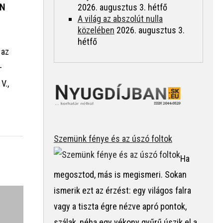
2026. augusztus 3. hétfő
AN
A világ az abszolút nulla
közelében
2026. augusztus 3.
hétfő
 az
–
V.,
k az
Szemünk fénye és az úszó foltok
Ha
megosztod, más is megismeri. Sokan
ismerik ezt az érzést: egy világos falra
ppal
vagy a tiszta égre nézve apró pontok,
i az
szálak, néha egy vékony gyűrű úszik el a