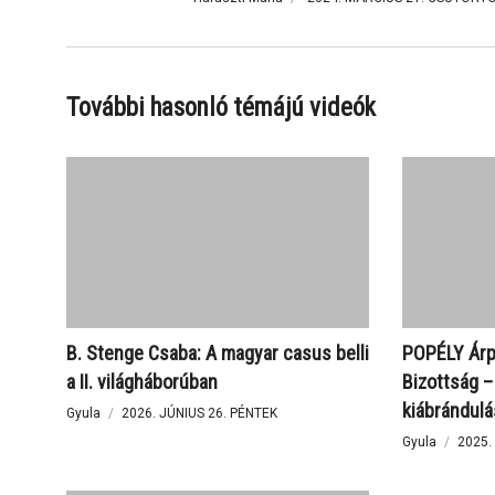
elhangzó előadásokból a küszöbön levő köztársasági e
További hasonló témájú videók
Első blokk:
Célok, programok, szöve
FIALA-BUTORA János
: Választók és szövetségesek, érd
lehetőségei
B. Stenge Csaba: A magyar casus belli
POPÉLY Árp
a II. világháborúban
Bizottság –
TOKÁR Géza
: A magyar politikai elit szövetségesei a 
kiábrándulá
Gyula
2026. JÚNIUS 26. PÉNTEK
Gyula
2025.
CSONKA Ákos
: Államfőválasztási hagyományok és ho