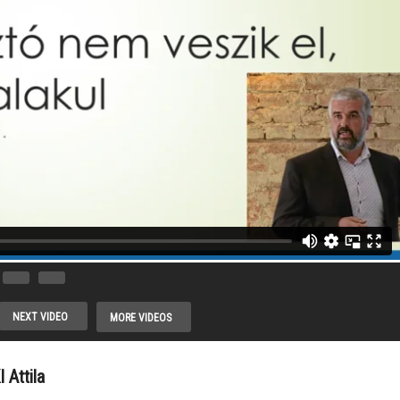
A szlovákiai
NEXT VIDEO
MORE VIDEOS
magyarok
Kincskeresők
politikai
XVIII. – Hohler
 Attila
zef
magatartása |
Dávid és