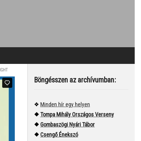
IGHT
Böngésszen az archívumban:
ű
a
❖
Minden hír egy helyen
u
❖
Tompa Mihály Országos Verseny
❖
Gombaszögi Nyári Tábor
❖
Csengő Énekszó