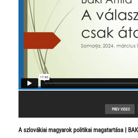
PREV VIDEO
Bősi
megemlékezés
100 éve
A szlovákiai magyarok politikai magatartása | BAKI
az 1848-as
született Jo