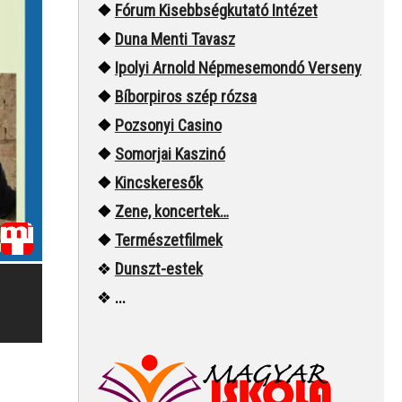
❖
Fórum Kisebbségkutató Intézet
❖
Duna Menti Tavasz
❖
Ipolyi Arnold Népmesemondó Verseny
❖
Bíborpiros szép rózsa
❖
Pozsonyi Casino
❖
Somorjai Kaszinó
❖
Kincskeresők
❖
Zene, koncertek…
❖
Természetfilmek
❖
Dunszt-estek
❖
...
A szlovákiai
magyarok
XIII. 
Nóva az Északi
politikai
Szép 
Korona
magatartása |
Fodor 