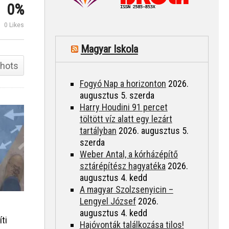
0%
csillagképben
BAKI Attila
Búcs
0 Likes
Magyar Iskola
hots
Fogyó Nap a horizonton
2026.
augusztus 5. szerda
Harry Houdini 91 percet
töltött víz alatt egy lezárt
tartályban
2026. augusztus 5.
szerda
Weber Antal, a kórházépítő
sztárépítész hagyatéka
2026.
augusztus 4. kedd
A magyar Szolzsenyicin –
Lengyel József
2026.
augusztus 4. kedd
ti
Hajóvonták találkozása tilos!