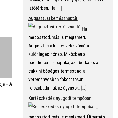
látótérben. Ha
[...]
Augusztusi kertésznaptár
Ha
megosztod, más is megismeri.
Augusztus a kertészek számára
különleges hónap. Miközben a
paradicsom, a paprika, az uborka és a
és
cukkini bőséges termést ad, a
veteményesben fokozatosan
dje – A
felszabadulnak az ágyások.
[...]
Kertészkedés nyugodt tempóban
Ha
megosztod, más is megismeri. Útmutató