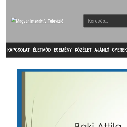
KAPCSOLAT
ÉLETMÓD
ESEMÉNY
KÖZÉLET
AJÁNLÓ
GYEREK
A szlovákiai magyarok politikai magatartása | BAKI Atti
konferenciát 2024. március 1-jén tartották Somorján, 
előadásának címe: A választó nem veszik el, csak átala
magatartás változását jelző folyamat elemzését mutatt
szintjén. Az […]