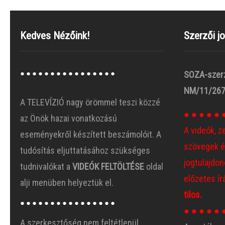
Kedves Nézőink!
Szerzői j
● ● ● ● ● ● ● ● ● ● ● ● ● ● ● ●
SOZA-szer
NM/11/267
A TELEVÍZIÓ nagy örömmel teszi közzé
● ● ● ● ● 
az Önök hazai vonatkozású
A videók, z
eseményekről készített beszámolóit. A
szövegek é
tudósítás eljuttatásához szükséges
jogtulajdono
tudnivalókat a
VIDEÓK FELTÖLTÉSE
oldal
előzetes ír
alji menüben helyeztük el.
tilos.
● ● ● ● ● ● ● ● ● ● ● ● ● ● ● ●
● ● ● ● ● 
A szerkesztőség nem feltétlenül