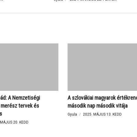
lnöki és elsősorban az Európai Parlamenti választások előtt.
tségesek
ekek és ideológiák között: a szlovákiai magyar politika céljai 
ád: A Nemzetiségi
A szlovákiai magyarok értékren
 merész tervek és
második nap második vitája
szlovákiai pártszíntéren 2023 előtt és után
s
Gyula
2025. MÁJUS 13. KEDD
 MÁJUS 20. KEDD
zományok a külhoni magyarok körében