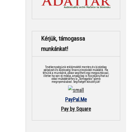
Kérjük, támogassa
munkánkat!
Tevékenységünk reklámoktól mentes és kizárólag
pályázati és közösségi finanszírozásból működik. Ha
tetszik a munkánk, akkor segítheti egy megosztással,
illetve ha van rá módja, anyagilag is hozzájárulhat az
oldal működéséhez a „Támogatás” gomb
megnyomásával. Segítségét köszönjük!
PayPal.Me
Pay by Square