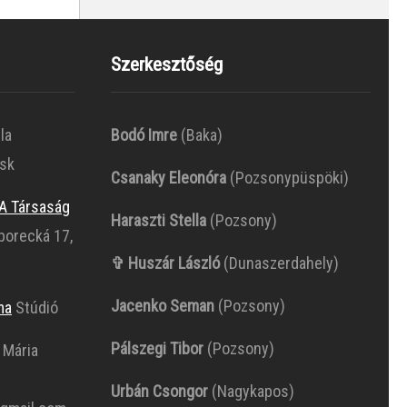
Szerkesztőség
la
Bodó Imre
(Baka)
.sk
Csanaky Eleonóra
(Pozsonypüspöki)
A Társaság
Haraszti Stella
(Pozsony)
borecká 17,
✞ Huszár László
(Dunaszerdahely)
Jacenko Seman
(Pozsony)
ma
Stúdió
Pálszegi Tibor
(Pozsony)
 Mária
Urbán Csongor
(Nagykapos)