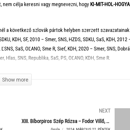
t, nem célja keresni vagy megnevezni, hogy
KI-MIT-HOL-HOGY
él a következő szlovák pártok helyben szerzett szavazatainak
SDKU, KDH, SF, 2010 – Smer, SNS, HZDS, SDKU, SaS, KDH, 2012 
ĽSNS, SaS, OĽANO, Sme R, Sieť, KDH, 2020 – Smer, SNS, Dobrá 
r, Hlas, SNS, Republika, SaS, PS, OĽANO, KDH, Sme R.
ges” eredményt produkáló települések eredményei szerepelne
Show more
dhárom régióból szerepel egy község.
tások után szerettek volna az eredményekkel foglalkozni, de a
NEXT
arták a szervezők megzavarni, ezért a konferenciát pár hóna
XIII. Bíborpiros Szép Rózsa – Fodor Villő, Búcs
n van ahhoz, hogy praktikus következtetéseket tudjanak levonn
ÖK
Gyula
2024. MÁRCIUS 22. PÉNTEK