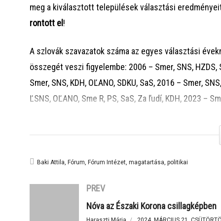
meg a kiválasztott települések választási eredményei
rontott el
!
A szlovák szavazatok száma az egyes választási évekn
összegét veszi figyelembe: 2006 – Smer, SNS, HZDS, 
Smer, SNS, KDH, OĽANO, SDKU, SaS, 2016 – Smer, SNS, 
ĽSNS, OĽANO, Sme R, PS, SaS, Za ľudí, KDH, 2023 – Sme
Nem városi jellegű és rangú, valamint nem „szélsősé
egyes elemzésekben.
Dél-Szlovákiából a nyugat-közép-kelet tengelyen min
Baki Attila
Fórum
Fórum Intézet
magatartása
politikai
Eredetileg elsősorban a tavaly őszi parlamenti válasz
PREV
Szövetség tisztújító közgyűlését semmi módon nem ak
Nóva az Északi Korona csillagképben
elhalasztották. Öllös László szerint még mindig időbe
Haraszti Mária
2024. MÁRCIUS 21. CSÜTÖRT