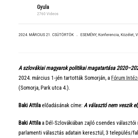
eseményekről
Kroner
Gyula
2760 Videos
2024. MÁRCIUS 21. CSÜTÖRTÖK
ESEMÉNY
Konferencia
Közélet
V
A szlovákiai magyarok politikai magatartása 2020–20
2024. március 1-jén tartották Somorján, a
Fórum Intéz
(Somorja, Park utca 4.).
Baki Attila
előadásának címe:
A választó nem veszik el
Baki Attila
a Dél-Szlovákiában zajló csendes választói
parlamenti választás adatain keresztül, 3 település/f