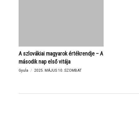
HORONY Ákos
: Kisebbségi nyelvhasználat és használ
Vita
A szlovákiai magyarok értékrendje – A
Második blokk:
Politikai magatartás
második nap első vitája
Gyula
2025. MÁJUS 10. SZOMBAT
ÖLLÖS László
: Program és kampány
Vita: 2006-2023 a magyar pártoktól a szlovák pártok f
ŐRY Péter
: Siker vagy sikertelenség? Merre tart a m
BAKI Attila
: A választó nem vész el csak átalakul. H