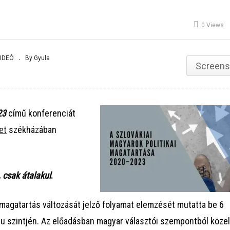
ŐRY Péter
Gazdag Máté
0 Views
IDEÓ
By Gyula
Screens
23
című konferenciát
et
székházában
, csak átalakul
.
 magatartás változását jelző folyamat elemzését mutatta be 6
alu szintjén. Az előadásban magyar választói szempontból közelí