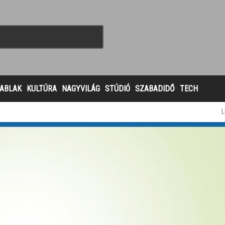
ABLAK
KULTÚRA
NAGYVILÁG
STÚDIÓ
SZABADIDŐ
TECH
L
la
A szlovákiai magyarok politikai magatartása 2020–2023 cím
a Fórum Intézet székházában (Somorja, Park utca 4.). Baki Attil
kul. Baki Attila a Dél-Szlovákiában zajló csendes választói
a be 6 parlamenti választás adatain keresztül, 3 település/fal