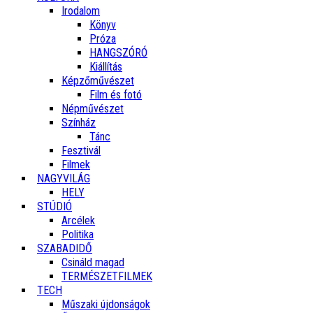
Irodalom
Könyv
Próza
HANGSZÓRÓ
Kiállítás
Képzőművészet
Film és fotó
Népművészet
Színház
Tánc
Fesztivál
Filmek
NAGYVILÁG
HELY
STÚDIÓ
Arcélek
Politika
SZABADIDŐ
Csináld magad
TERMÉSZETFILMEK
TECH
Műszaki újdonságok