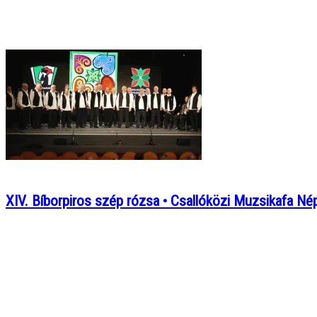
XIV. Bíborpiros szép rózsa • Csallóközi Muzsikafa Né