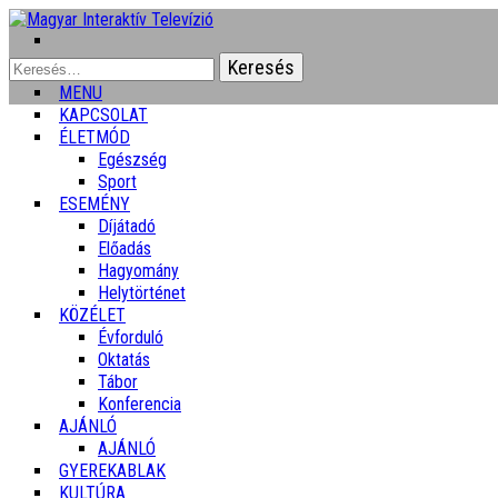
Keresés:
MENU
KAPCSOLAT
ÉLETMÓD
Egészség
Sport
ESEMÉNY
Díjátadó
Előadás
Hagyomány
Helytörténet
KÖZÉLET
Évforduló
Oktatás
Tábor
Konferencia
AJÁNLÓ
AJÁNLÓ
GYEREKABLAK
KULTÚRA