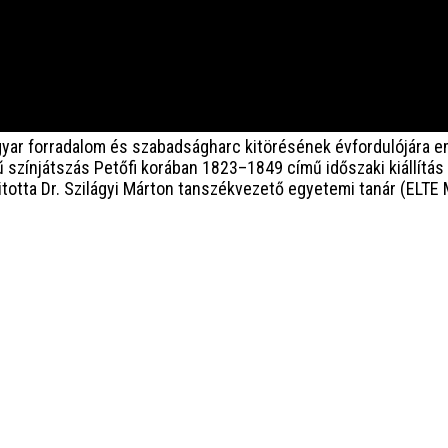
ar forradalom és szabadságharc kitörésének évfordulójára em
ű színjátszás Petőfi korában 1823–1849 című időszaki kiállítá
itotta Dr. Szilágyi Márton tanszékvezető egyetemi tanár (ELTE