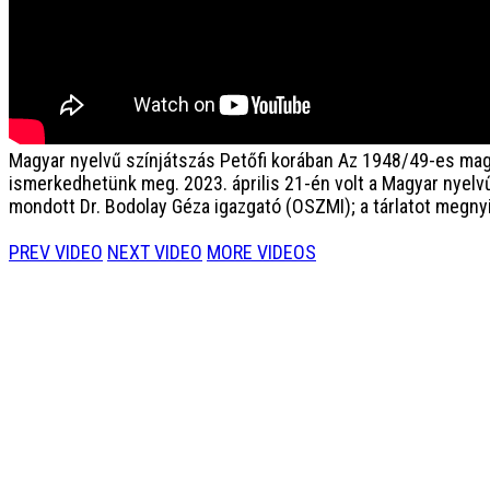
Magyar nyelvű színjátszás Petőfi korában
Az 1948/49-es magy
ismerkedhetünk meg. 2023. április 21-én volt a Magyar nyelv
mondott Dr. Bodolay Géza igazgató (OSZMI); a tárlatot megny
PREV VIDEO
NEXT VIDEO
MORE VIDEOS