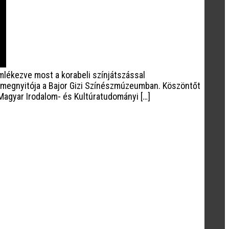
lékezve most a korabeli színjátszással
s megnyitója a Bajor Gizi Színészmúzeumban. Köszöntőt
 Magyar Irodalom- és Kultúratudományi […]