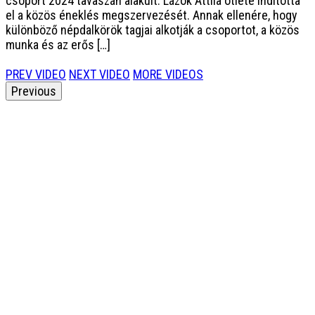
csoport 2024 tavaszán alakult. Lázok Attila ötlete indította
el a közös éneklés megszervezését. Annak ellenére, hogy
különböző népdalkörök tagjai alkotják a csoportot, a közös
munka és az erős […]
PREV VIDEO
NEXT VIDEO
MORE VIDEOS
Previous