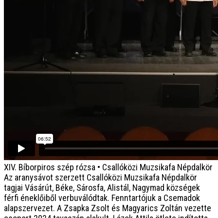
XIV. Bíborpiros szép rózsa • Csallóközi Muzsikafa Népdalkör
Az aranysávot szerzett Csallóközi Muzsikafa Népdalkör
tagjai Vásárút, Béke, Sárosfa, Alistál, Nagymad községek
férfi éneklőiből verbuválódtak. Fenntartójuk a Csemadok
alapszervezet. A Zsapka Zsolt és Magyarics Zoltán vezette