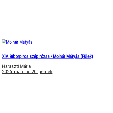
XIV. Bíborpiros szép rózsa • Molnár Mátyás (Fülek)
Haraszti Mária
2026. március 20. péntek