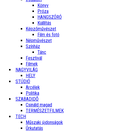
Könyv
Próza
HANGSZÓRÓ
Kiállítás
Képzőművészet
Film és fotó
Népművészet
Színház
Tánc
Fesztivál
Filmek
NAGYVILÁG
HELY
STÚDIÓ
Arcélek
Politika
SZABADIDŐ
Csináld magad
TERMÉSZETFILMEK
TECH
Műszaki újdonságok
Űrkutatás