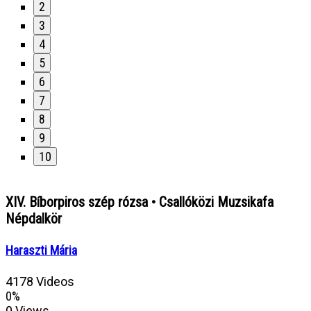
2
3
4
5
6
7
8
9
10
XIV. Bíborpiros szép rózsa • Csallóközi Muzsikafa
Népdalkör
Haraszti Mária
4178 Videos
0%
0 Views