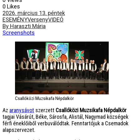
0 Likes
2026. március 13. péntek
ESEMÉNY
Verseny
VIDEÓ
By Haraszti Mária
Screenshots
Csallóközi Muzsikafa Népdalkör
Az
aranysávot
szerzett
Csallóközi Muzsikafa Népdalkör
tagjai Vásárút, Béke, Sárosfa, Alistál, Nagymad községek
férfi éneklőiből verbuválódtak. Fenntartójuk a Csemadok
alapszervezet.