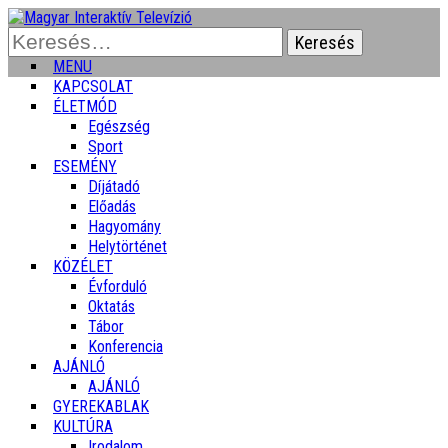
Keresés:
MENU
KAPCSOLAT
ÉLETMÓD
Egészség
Sport
ESEMÉNY
Díjátadó
Előadás
Hagyomány
Helytörténet
KÖZÉLET
Évforduló
Oktatás
Tábor
Konferencia
AJÁNLÓ
AJÁNLÓ
GYEREKABLAK
KULTÚRA
Irodalom