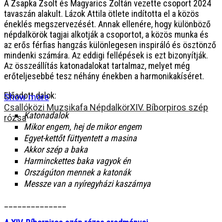
A Zsapka Zsolt és Magyarics Zoltán vezette csoport 2024
tavaszán alakult. Lázok Attila ötlete indította el a közös
éneklés megszervezését. Annak ellenére, hogy különböző
népdalkörök tagjai alkotják a csoportot, a közös munka és
az erős férfias hangzás különlegesen inspiráló és ösztönző
mindenki számára. Az eddigi fellépések is ezt bizonyítják.
Az összeállítás katonadalokat tartalmaz, melyet még
erőteljesebbé tesz néhány énekben a harmonikakíséret.
Előadott dalok:
Show more
Csallóközi Muzsikafa Népdalkör
XIV. Bíborpiros szép
Katonadalok
rózsa
Mikor engem, hej de mikor engem
Egyet-kettőt füttyentett a masina
Akkor szép a baka
Harminckettes baka vagyok én
Országúton mennek a katonák
Messze van a nyíregyházi kaszárnya
______________