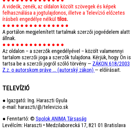
A videók, zenék, az oldalon közölt szövegek és képek
felhasználása a jogtulajdonos, illetve a Televízió előzetes
írásbeli engedélye nélkül
tilos.
● ● ● ● ● ● ● ● ● ● ● ● ● ● ●
A portálon megjelenített tartalmak szerzői jogvédelem alatt
állnak.
● ● ● ● ● ● ● ● ● ● ● ● ● ●
Az oldalon – a szerzők engedélyével – közölt valamennyi
tartalom szerzői joga a szerzők tulajdona. Kérjük, hogy Ön is
tartsa be a szerzői jogról szóló törvény —
ZÁKON 618/2003
Z.z. o autorskom práve ... (autorský zákon)
— előírásait.
TELEVÍZIÓ
● Igazgató: Ing. Haraszti Gyula
e-mail: haraszti/@/televizio.sk
● Fenntartó: ©
Spolok ANIMA Társaság
Levélcím: Haraszti • Medzilaborecká 17, 821 01 Bratislava