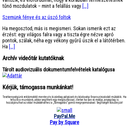
tűnő mozdulatok – mint a felállás vagy
[...]
Szemünk fénye és az úszó foltok
Ha megosztod, más is megismeri. Sokan ismerik ezt az
érzést: egy világos falra vagy a tiszta égre nézve apró
pontok, szálak, néha egy vékony gyűrű úszik el a látótérben.
Ha
[...]
Archív videótár kutatóknak
Tárolt audiovizuális dokumentumfelvételek katalógusa
Kérjük, támogassa munkánkat!
Tevékenységünk reklámoktól mentes és kizárólag pályázati és közösségi finanszírozásból működik. Ha
tetszik a munkánk, akkor segítheti egy megosztással, illetve ha van rá módja, anyagilag is
hozzájárulhat az oldal működéséhez a „Támogatás” gomb megnyomásával. Segítségét köszönjük!
PayPal.Me
Pay by Square