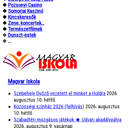
❖
Pozsonyi Casino
❖
Somorjai Kaszinó
❖
Kincskeresők
❖
Zene, koncertek…
❖
Természetfilmek
❖
Dunszt-estek
❖
...
Magyar Iskola
Szebehely Győző vezetett el minket a Holdra
2026.
augusztus 10. hétfő
Közösségi színház 2026 (felhívás)
2026. augusztus
10. hétfő
Szabadtéri mozgásos játékok ☻ Udvari akadálypálya
2026. augusztus 9. vasárnap