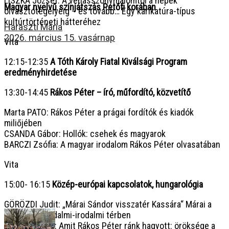
LISZKA József: A vénasszonymalomtól a népek
Magyar nyelvű színjátszás Petőfi korában
olvasztótégelyéig – és tovább… Egy karikatúra-típus
kultúrtörténeti hátteréhez
Haraszti Mária
2026. március 15. vasárnap
Vita
12:15-12:35
A Tóth Károly Fiatal Kiválsági Program
eredményhirdetése
13:30-14:45
Rákos Péter – író, műfordító, közvetítő
Marta PATO: Rákos Péter a prágai fordítók és kiadók
miliőjében
CSANDA Gábor: Hollók: csehek és magyarok
BARCZI Zsófia: A magyar irodalom Rákos Péter olvasatában
Vita
15:00- 16:15
Közép-európai kapcsolatok, hungarológia
GÖRÖZDI Judit: „Márai Sándor visszatér Kassára“ Márai a
szlovák társadalmi-irodalmi térben
JIŔÍ JANUŠKA: Amit Rákos Péter ránk hagyott: öröksége a