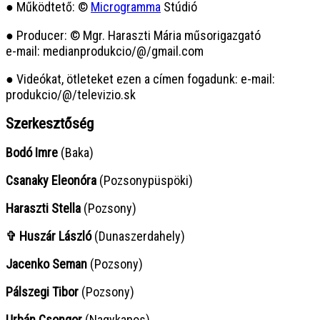
● Működtető: ©
Microgramma
Stúdió
● Producer: © Mgr. Haraszti Mária műsorigazgató
e-mail: medianprodukcio/@/gmail.com
● Videókat, ötleteket ezen a címen fogadunk: e-mail:
produkcio/@/televizio.sk
Szerkesztőség
Bodó Imre
(Baka)
Csanaky Eleonóra
(Pozsonypüspöki)
Haraszti Stella
(Pozsony)
✞ Huszár László
(Dunaszerdahely)
Jacenko Seman
(Pozsony)
Pálszegi Tibor
(Pozsony)
Urbán Csongor
(Nagykapos)