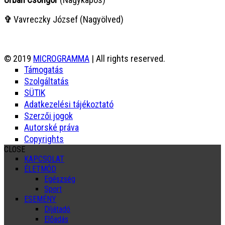
✞
Vavreczky József (Nagyölved)
© 2019
MICROGRAMMA
| All rights reserved.
Támogatás
Szolgáltatás
SÜTIK
Adatkezelési tájékoztató
Szerzői jogok
Autorské práva
Copyrights
CLOSE
KAPCSOLAT
ÉLETMÓD
Egészség
Sport
ESEMÉNY
Díjátadó
Előadás