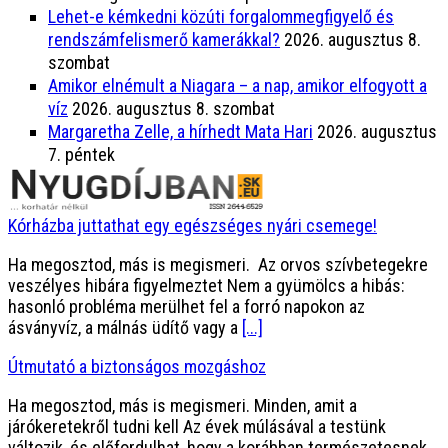
Lehet-e kémkedni közúti forgalommegfigyelő és
rendszámfelismerő kamerákkal?
2026. augusztus 8.
szombat
Amikor elnémult a Niagara – a nap, amikor elfogyott a
víz
2026. augusztus 8. szombat
Margaretha Zelle, a hírhedt Mata Hari
2026. augusztus
7. péntek
Kórházba juttathat egy egészséges nyári csemege!
Ha megosztod, más is megismeri. Az orvos szívbetegekre
veszélyes hibára figyelmeztet Nem a gyümölcs a hibás:
hasonló probléma merülhet fel a forró napokon az
ásványvíz, a málnás üdítő vagy a
[...]
Útmutató a biztonságos mozgáshoz
Ha megosztod, más is megismeri. Minden, amit a
járókeretekről tudni kell Az évek múlásával a testünk
változik, és előfordulhat, hogy a korábban természetesnek