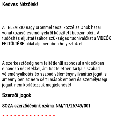
Kedves Nézőink!
● ● ● ● ● ● ● ● ● ● ● ● ● ● ● ●
A TELEVÍZIÓ nagy örömmel teszi közzé az Önök hazai
vonatkozású eseményekről készített beszámolóit. A
tudósítás eljuttatásához szükséges tudnivalókat a
VIDEÓK
FELTÖLTÉSE
oldal alji menüben helyeztük el.
● ● ● ● ● ● ● ● ● ● ● ● ● ● ● ●
A szerkesztőség nem feltétlenül azonosul a videókban
elhangzó nézetekkel, ám tiszteletben tartja a szabad
véleményalkotás és szabad véleménynyilvánítás jogát, s
amennyiben az nem sérti mások emberi és személyiségi
jogait, nem korlátozzuk megjelenését.
Szerzői jogok
SOZA-szerződésünk száma: NM/11/26749/001
● ● ● ● ● ● ● ● ● ● ● ● ● ●