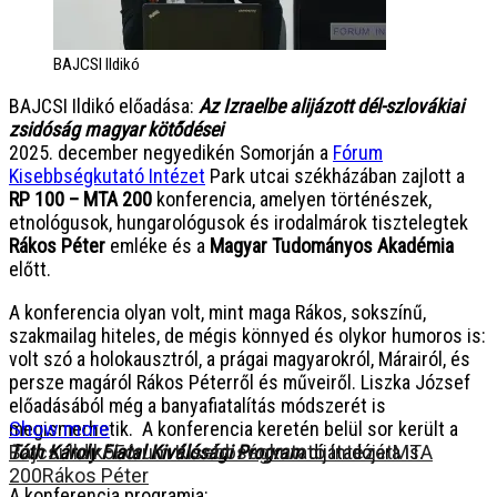
BAJCSI Ildikó
BAJCSI Ildikó előadása:
Az Izraelbe alijázott dél-szlovákiai
zsidóság magyar kötődései
2025. december negyedikén Somorján a
Fórum
Kisebbségkutató Intézet
Park utcai székházában zajlott a
RP 100 – MTA 200
konferencia, amelyen történészek,
etnológusok, hungarológusok és irodalmárok tisztelegtek
Rákos Péter
emléke és a
Magyar Tudományos Akadémia
előtt.
A konferencia olyan volt, mint maga Rákos, sokszínű,
szakmailag hiteles, de mégis könnyed és olykor humoros is:
volt szó a holokausztról, a prágai magyarokról, Márairól, és
persze magáról Rákos Péterről és műveiről. Liszka József
előadásából még a banyafiatalítás módszerét is
megismerhetik. A konferencia keretén belül sor került a
Show more
Tóth Károly Fiatal Kiválósági Program
Bajcsi Ildikó
Fórum Kisebbségkutató Intézet
díjátadójára is.
MTA
200
Rákos Péter
A konferencia programja: