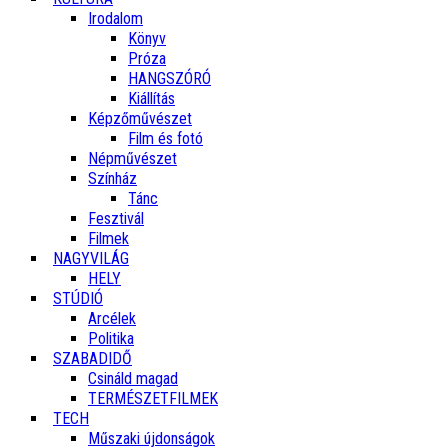
Irodalom
Könyv
Próza
HANGSZÓRÓ
Kiállítás
Képzőművészet
Film és fotó
Népművészet
Színház
Tánc
Fesztivál
Filmek
NAGYVILÁG
HELY
STÚDIÓ
Arcélek
Politika
SZABADIDŐ
Csináld magad
TERMÉSZETFILMEK
TECH
Műszaki újdonságok