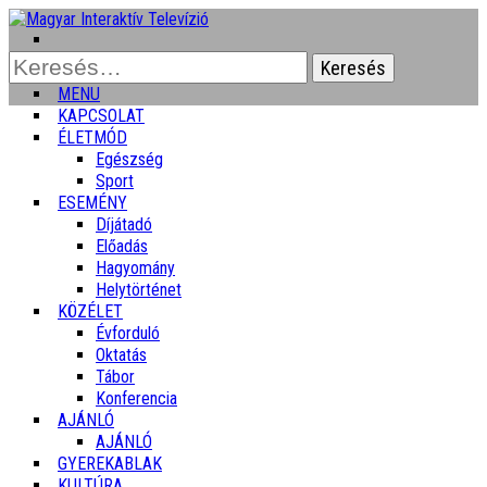
Keresés:
MENU
KAPCSOLAT
ÉLETMÓD
Egészség
Sport
ESEMÉNY
Díjátadó
Előadás
Hagyomány
Helytörténet
KÖZÉLET
Évforduló
Oktatás
Tábor
Konferencia
AJÁNLÓ
AJÁNLÓ
GYEREKABLAK
KULTÚRA