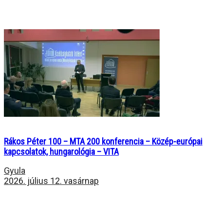
Rákos Péter 100 – MTA 200 konferencia – Közép-európai
kapcsolatok, hungarológia – VITA
Gyula
2026. július 12. vasárnap