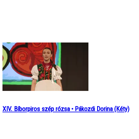
XIV. Bíborpiros szép rózsa • Pákozdi Dorina (Kéty)