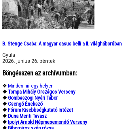
B. Stenge Csaba: A magyar casus belli a II. világháborúban
Gyula
2026. június 26. péntek
Böngésszen az archívumban:
❖
Minden hír egy helyen
❖
Tompa Mihály Országos Verseny
❖
Gombaszögi Nyári Tábor
❖
Csengő Énekszó
❖
Fórum Kisebbségkutató Intézet
❖
Duna Menti Tavasz
❖
Ipolyi Arnold Népmesemondó Verseny
❖
Bíborpiros szép rózsa