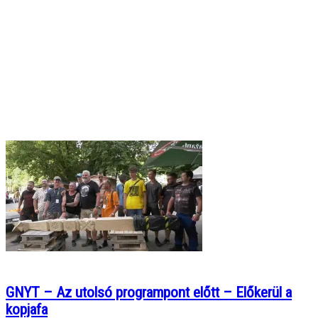
GNYT – Az utolsó programpont előtt – Előkerül a
kopjafa