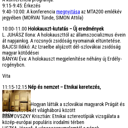
9:15-9:45: Érkezés
9:40-10:00: A konferencia
megnyitása
az MTA200 emlékév
jegyében (MORVAI Tünde, SIMON Attila)
10:00-11.00
Holokauszt-kutatás – Új eredmények
L. JUHÁSZ Ilona: A holokauszttól az államszocializmus évein
át napjainkig. A rozsnyói zsidóság nyomainak eltüntetése.
BAJCSI Ildikó: Az Izraelbe alijázott dél-szlovákiai zsidóság
magyar kötődései
BÁNYAI Éva: A holokauszt megjelenítése néhány új Erdély-
rcgénybcn.
Vita
11:15-12.15
Nép és nemzet – Etnikai keretezés,
sztereotípiák
SIMON Attila: Hogyan látták a szlovákiai magyarok Prágát és
a cseheket a két világháború között
PREV
BENYOVSZKY Krisztián: Etnikai sztereotípiák vizsgálata a
közép-európai populáris irodalmi térben