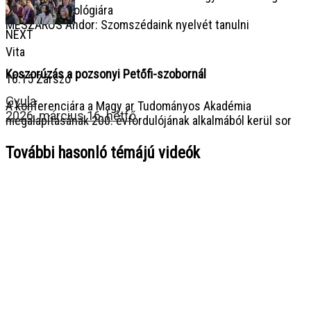
prágai hungarológiára
MÉSZÁROS Andor: Szomszédaink nyelvét tanulni
NEXT
Vita
Koszorúzás a pozsonyi Petőfi-szobornál
16:15 Zárszó
Gyula
A konferenciára a Magy ar Tudományos Akadémia
2026. március 16. hétfő
megalapításának 200. évfordulójának alkalmából kerül sor
További hasonló témájú videók