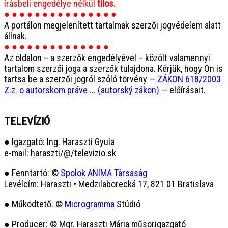
írásbeli engedélye nélkül
tilos.
● ● ● ● ● ● ● ● ● ● ● ● ● ● ●
A portálon megjelenített tartalmak szerzői jogvédelem alatt
állnak.
● ● ● ● ● ● ● ● ● ● ● ● ● ●
Az oldalon – a szerzők engedélyével – közölt valamennyi
tartalom szerzői joga a szerzők tulajdona. Kérjük, hogy Ön is
tartsa be a szerzői jogról szóló törvény —
ZÁKON 618/2003
Z.z. o autorskom práve ... (autorský zákon)
— előírásait.
TELEVÍZIÓ
● Igazgató: Ing. Haraszti Gyula
e-mail: haraszti/@/televizio.sk
● Fenntartó: ©
Spolok ANIMA Társaság
Levélcím: Haraszti • Medzilaborecká 17, 821 01 Bratislava
● Működtető: ©
Microgramma
Stúdió
● Producer: © Mgr. Haraszti Mária műsorigazgató