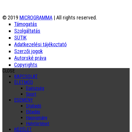
© 2019
MICROGRAMMA
| All rights reserved.
Támogatás
Szolgáltatás
SÜTIK
Adatkezelési tájékoztató
Szerzői jogok
Autorské práva
Copyrights
CLOSE
KAPCSOLAT
ÉLETMÓD
Egészség
Sport
ESEMÉNY
Díjátadó
Előadás
Hagyomány
Helytörténet
KÖZÉLET