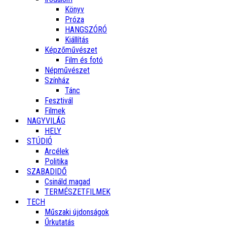
Könyv
Próza
HANGSZÓRÓ
Kiállítás
Képzőművészet
Film és fotó
Népművészet
Színház
Tánc
Fesztivál
Filmek
NAGYVILÁG
HELY
STÚDIÓ
Arcélek
Politika
SZABADIDŐ
Csináld magad
TERMÉSZETFILMEK
TECH
Műszaki újdonságok
Űrkutatás