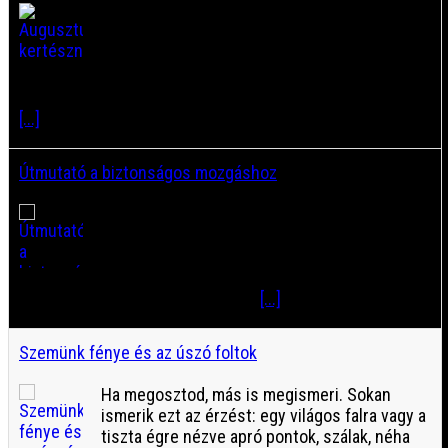
Ha megosztod, más is megismeri. Augusztus
a kertészek számára különleges hónap.
Miközben a paradicsom, a paprika, az uborka
és a cukkini bőséges termést ad, a
veteményesben fokozatosan felszabadulnak az ágyások.
[...]
Útmutató a biztonságos mozgáshoz
Ha megosztod, más is megismeri. Minden,
amit a járókeretekről tudni kell Az évek
múlásával a testünk változik, és előfordulhat,
hogy a korábban természetesnek tűnő
mozdulatok – mint a felállás vagy
[...]
Szemünk fénye és az úszó foltok
Ha megosztod, más is megismeri. Sokan
ismerik ezt az érzést: egy világos falra vagy a
tiszta égre nézve apró pontok, szálak, néha