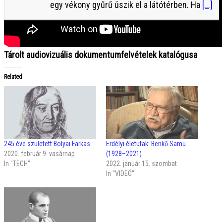
egy vékony gyűrű úszik el a látótérben. Ha
[...]
Archív videótár kutatóknak
Tárolt audiovizuális dokumentumfelvételek katalógusa
Related
245 éve született Bolyai Farkas
Erdélyi életutak: Benkő Samu
2020. február 9. vasárnap
(1928–2021)
In "TECH"
2022. január 15. szombat
In "VIDEÓ"