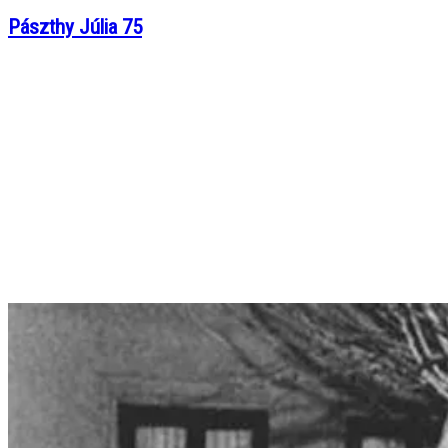
Pászthy Júlia 75