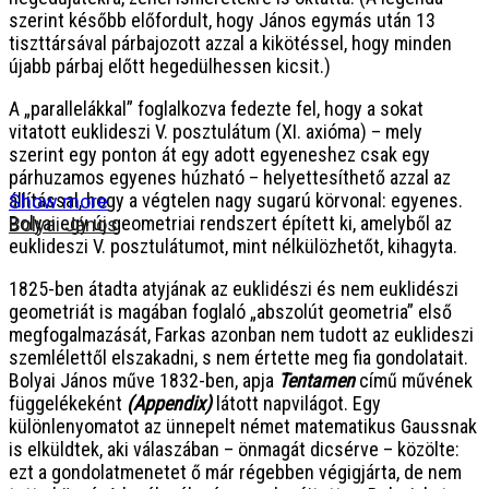
szerint később előfordult, hogy János egymás után 13
tiszttársával párbajozott azzal a kikötéssel, hogy minden
újabb párbaj előtt hegedülhessen kicsit.)
A „parallelákkal” foglalkozva fedezte fel, hogy a sokat
vitatott euklideszi V. posztulátum (XI. axióma) – mely
szerint egy ponton át egy adott egyeneshez csak egy
párhuzamos egyenes húzható – helyettesíthető azzal az
állítással, hogy a végtelen nagy sugarú körvonal: egyenes.
Show more
Bolyai egy új geometriai rendszert épített ki, amelyből az
Bolyai János
euklideszi V. posztulátumot, mint nélkülözhetőt, kihagyta.
1825-ben átadta atyjának az euklidészi és nem euklidészi
geometriát is magában foglaló „abszolút geometria” első
megfogalmazását, Farkas azonban nem tudott az euklideszi
szemlélettől elszakadni, s nem értette meg fia gondolatait.
Bolyai János műve 1832-ben, apja
Tentamen
című művének
függelékeként
(Appendix)
látott napvilágot. Egy
különlenyomatot az ünnepelt német matematikus Gaussnak
is elküldtek, aki válaszában – önmagát dicsérve – közölte:
ezt a gondolatmenetet ő már régebben végigjárta, de nem