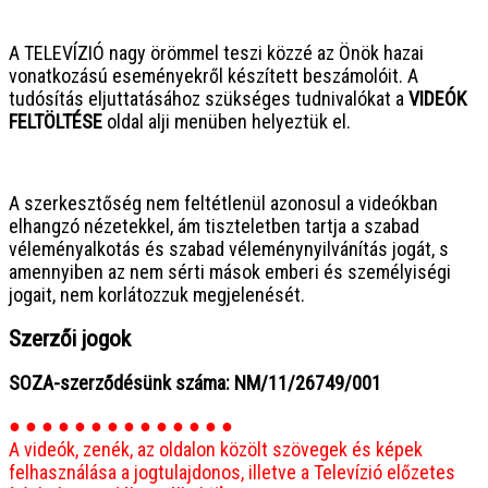
● ● ● ● ● ● ● ● ● ● ● ● ● ● ● ●
A TELEVÍZIÓ nagy örömmel teszi közzé az Önök hazai
vonatkozású eseményekről készített beszámolóit. A
tudósítás eljuttatásához szükséges tudnivalókat a
VIDEÓK
FELTÖLTÉSE
oldal alji menüben helyeztük el.
● ● ● ● ● ● ● ● ● ● ● ● ● ● ● ●
A szerkesztőség nem feltétlenül azonosul a videókban
elhangzó nézetekkel, ám tiszteletben tartja a szabad
véleményalkotás és szabad véleménynyilvánítás jogát, s
amennyiben az nem sérti mások emberi és személyiségi
jogait, nem korlátozzuk megjelenését.
Szerzői jogok
SOZA-szerződésünk száma: NM/11/26749/001
● ● ● ● ● ● ● ● ● ● ● ● ● ●
A videók, zenék, az oldalon közölt szövegek és képek
felhasználása a jogtulajdonos, illetve a Televízió előzetes