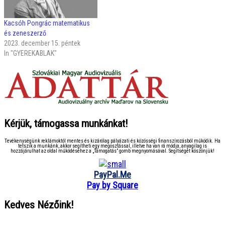
Kacsóh Pongrác matematikus
és zeneszerző
2023. december 15. péntek
In "GYEREKABLAK"
Kérjük, támogassa munkánkat!
Tevékenységünk reklámoktól mentes és kizárólag pályázati és közösségi finanszírozásból működik. Ha
tetszik a munkánk, akkor segítheti egy megosztással, illetve ha van rá módja, anyagilag is
hozzájárulhat az oldal működéséhez a „Támogatás” gomb megnyomásával. Segítségét köszönjük!
PayPal.Me
Pay by Square
Kedves Nézőink!