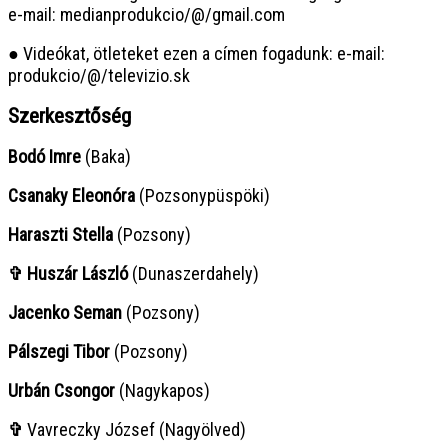
e-mail: medianprodukcio/@/gmail.com
● Videókat, ötleteket ezen a címen fogadunk: e-mail:
produkcio/@/televizio.sk
Szerkesztőség
Bodó Imre
(Baka)
Csanaky Eleonóra
(Pozsonypüspöki)
Haraszti Stella
(Pozsony)
✞ Huszár László
(Dunaszerdahely)
Jacenko Seman
(Pozsony)
Pálszegi Tibor
(Pozsony)
Urbán Csongor
(Nagykapos)
✞
Vavreczky József (Nagyölved)