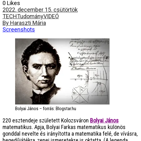
0 Likes
2022. december 15. csütörtök
TECH
Tudomány
VIDEÓ
By Haraszti Mária
Screenshots
Bolyai János – forrás: Blogstar.hu
220 esztendeje született Kolozsváron
Bolyai János
matematikus. Apja, Bolyai Farkas matematikus különös
gonddal nevelte és irányította a matematika felé, de vívásra,
hegedűjátékra, zenei ismeretekre is oktatta. (A legenda