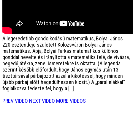
A legeredetibb gondolkodású matematikus, Bolyai János
220 esztendeje született Kolozsváron Bolyai János
matematikus. Apja, Bolyai Farkas matematikus különös
gonddal nevelte és irányította a matematika felé, de vívásra,
hegedűjátékra, zenei ismeretekre is oktatta. (A legenda
szerint később előfordult, hogy János egymás után 13
tiszttársával párbajozott azzal a kikötéssel, hogy minden
újabb párbaj előtt hegedülhessen kicsit.) A „parallelákkal”
foglalkozva fedezte fel, hogy a […]
PREV VIDEO
NEXT VIDEO
MORE VIDEOS