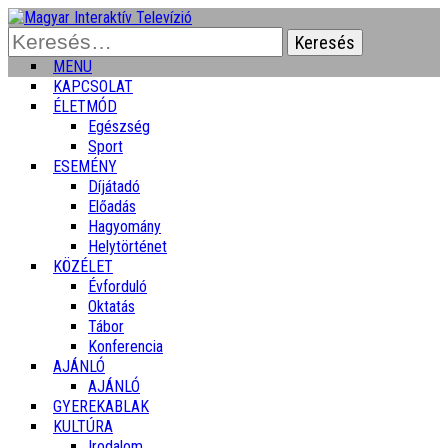
Keresés:
MENU
KAPCSOLAT
ÉLETMÓD
Egészség
Sport
ESEMÉNY
Díjátadó
Előadás
Hagyomány
Helytörténet
KÖZÉLET
Évforduló
Oktatás
Tábor
Konferencia
AJÁNLÓ
AJÁNLÓ
GYEREKABLAK
KULTÚRA
Irodalom