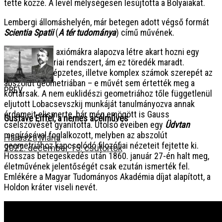
tette közzé. A levél mélységesen lesújtotta a Bolyaiakat.
Lembergi állomáshelyén, már betegen adott végső formát
Scientia Spatii
(
A tér tudománya
) című művének.
Bolyai szigorú axiómákra alapozva létre akart hozni egy
teljes geometriai rendszert, ám ez töredék maradt.
Kidolgozta a képzetes, illetve komplex számok szerepét az
abszolút geometriában – e művét sem értették meg a
PREV
kortársak. A nem euklidészi geometriához tőle függetlenül
eljutott Lobacsevszkij munkáját tanulmányozva annak
érdemeit elismerte, bár még emögött is Gauss
Gustave Eiffel, a nemes acélműves
cselszövését gyanította. Utolsó éveiben egy
Üdvtan
megírásával foglalkozott, melyben az abszolút
Haraszti Mária
geometriához kapcsolódó filozófiai nézeteit fejtette ki.
2022. december 15. csütörtök
Hosszas betegeskedés után 1860. január 27-én halt meg,
életművének jelentőségét csak ezután ismerték fel.
Emlékére a Magyar Tudományos Akadémia díjat alapított, a
Holdon kráter viseli nevét.