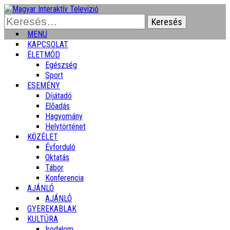
Keresés:
MENU
KAPCSOLAT
ÉLETMÓD
Egészség
Sport
ESEMÉNY
Díjátadó
Előadás
Hagyomány
Helytörténet
KÖZÉLET
Évforduló
Oktatás
Tábor
Konferencia
AJÁNLÓ
AJÁNLÓ
GYEREKABLAK
KULTÚRA
Irodalom