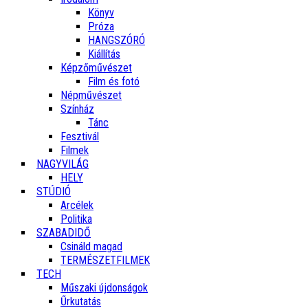
Könyv
Próza
HANGSZÓRÓ
Kiállítás
Képzőművészet
Film és fotó
Népművészet
Színház
Tánc
Fesztivál
Filmek
NAGYVILÁG
HELY
STÚDIÓ
Arcélek
Politika
SZABADIDŐ
Csináld magad
TERMÉSZETFILMEK
TECH
Műszaki újdonságok
Űrkutatás