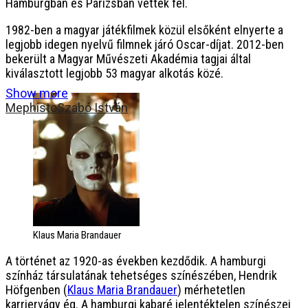
Hamburgban és Párizsban vették fel.
1982-ben a magyar játékfilmek közül elsőként elnyerte a
legjobb idegen nyelvű filmnek járó Oscar-díjat. 2012-ben
bekerült a Magyar Művészeti Akadémia tagjai által
kiválasztott legjobb 53 magyar alkotás közé.
Show more
Mephisto
Szabó István
Klaus Maria Brandauer
A történet az 1920-as években kezdődik. A hamburgi
színház társulatának tehetséges színészében, Hendrik
Höfgenben (
Klaus Maria Brandauer
) mérhetetlen
karriervágy ég. A hamburgi kabaré jelentéktelen színészei