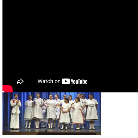
https://vimeo.com/236110675