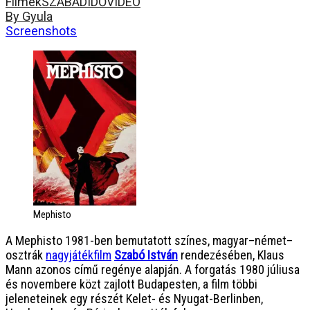
Filmek
SZABADIDŐ
VIDEÓ
By Gyula
Screenshots
Mephisto
A Mephisto 1981-ben bemutatott színes, magyar–német–
osztrák
nagyjátékfilm
Szabó István
rendezésében, Klaus
Mann azonos című regénye alapján. A forgatás 1980 júliusa
és novembere közt zajlott Budapesten, a film többi
jeleneteinek egy részét Kelet- és Nyugat-Berlinben,