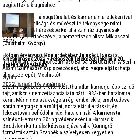
segítették a kiugráshoz.
Magas politikai támogatóra lel, és karrierje meredeken ível
felfelé. Baloldalisága és művészi féltékenysége miatt
Höfgen nézeteltérésekbe kerül a színház ugyancsak
tehetséges színészével, a nemzetiszocialista Miklasszal
PREV
(Cserhalmi György).
Höfgen érvényesülése érdekében feleségül veszi a
Kincskeresők 2021 – Felsőszeli felekezeti iskolái a 20.
nagypolgári családból származó Barbara Brucknert. A Berlini
század első felében
Állami Színházban kap szerződést, ahol végre eljátszhatja
álmai szerepét, Mephistót.
Gyula
2022. január 16. vasárnap
Ezzel megkezdődik feltartóztathatatlan karrierje, épp az idő
tájt, amikor a nemzetiszocialista párt 1933-ban hatalomra
kerül. Már nincs szüksége a régi emberekre, emelkedése
során megtagadja a múltját, sorra elárulja társait, és
fokozatosan behódol a náci hatalomnak. A karrierista
színész Hermann Göring védenceként a Harmadik
Birodalom kulturális képviselőjévé válik (Göringről
formázták aztán Szabóék a szívélyesen kegyetlen
Tábornagyot).