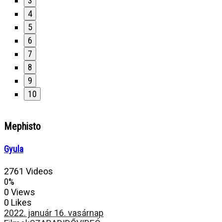
3
4
5
6
7
8
9
10
Mephisto
Gyula
2761 Videos
0%
0 Views
0 Likes
2022. január 16. vasárnap