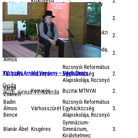
Kiskövesd
2.
Boldizsár
Bodrogszerdahely
Gymnázium-
Dubík Sonja
Királyhelmec
Gimnázium,
2.
Antoinette
Királyhelmec
Gazdag
Palásthy Pál Egyházi
Palást
2.
Réka
Alapiskola, Palást
Pleva
Alapiskola és Óvoda,
András
Alsószeli
2.
Alsószeli
Álmos
Rozsnyói Református
XV. Ipolyi Arnold Verseny – Végh Denis
Tóth Lilla
Rozsnyó
Egyházközség
2.
Alapiskolája, Rozsnyó
Gyula
Varga
Komaróc
Buzitai MTNYAI
2.
2026. június 17. szerda
Zsanett
Badin
Rozsnyói Református
Álmos
Várhosszúrét
Egyházközség
3.
Bence
Alapiskolája, Rozsnyó
Gymnázium-
Blanár Ábel
Kisgéres
Gimnázium,
3.
Királyhelmec