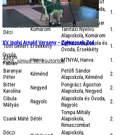
Natália
Alapiskola, Köbölkút
Menyhárt
Alapiskola és Óvoda,
Nádszeg
1.
Zsolt
Nádszeg
Munka Utcai Magyar
Senkuličová
Komárom
Tanítási Nyelvű
1.
Dézi
Alapiskola, Komárom
XV. Ipolyi Arnold Verseny – Zahorcsek Zoé
Egyházi Alapiskola és
Tóth Gellért
Érsekkéty
1.
Óvoda, Érsekkéty
Gyula
Zsíros
Hanva
MTNYAI, Hanva
1.
2026. június 18. csütörtök
Fabian
Baranyai
Petőfi Sándor
Kéménd
2.
Péter
Alapiskola, Kéménd
Bitter
Pongrácz Ágoston
Negyed
2.
Karolína
Alapiskola, Negyed
Cibula
Alapiskola és Óvoda,
Ragyolc
2.
Mátyás
Ragyolc
Tompa Mihály
Csank Máté
Détér
Alapiskola,
2.
Rimaszombat
Dóczi
Alapiskola,