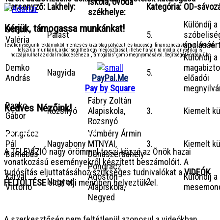
Iskola, óvoda
Versenyző:
Lakhely:
Kategória:
OD-sávoz
székhelye:
Különdíj a 
Kérjük, támogassa munkánkat!
Oszoli
Palást
5.
szóbelisé
Valéria
ápolásáér
Tevékenységünk reklámoktól mentes és kizárólag pályázati és közösségi finanszírozásból működik. Ha
tetszik a munkánk, akkor segítheti egy megosztással, illetve ha van rá módja, anyagilag is
Különdíj a
hozzájárulhat az oldal működéséhez a „Támogatás” gomb megnyomásával. Segítségét köszönjük!
Demko
magabizt
Nagyida
5.
András
előadói
PayPal.Me
megnyilvá
Pay by Square
Fábry Zoltán
Danko
Kedves Nézőink!
Rozsnyó
Alapiskola,
3.
Kiemelt kü
Gábor
Rozsnyó
Pongrácz
Vámbéry Ármin
● ● ● ● ● ● ● ● ● ● ● ● ● ● ● ●
Pál
Nagyabony
MTNYAI,
3.
Kiemelt kü
A TELEVÍZIÓ nagy örömmel teszi közzé az Önök hazai
Barnabás
Dunaszerdahely
vonatkozású eseményekről készített beszámolóit. A
Pongrácz
tudósítás eljuttatásához szükséges tudnivalókat a
VIDEÓK
Karvai
Ágoston
Különdíj a
Negyed
2.
FELTÖLTÉSE
oldal alji menüben helyeztük el.
Vittorio
Alapiskola,
mesemond
Negyed
● ● ● ● ● ● ● ● ● ● ● ● ● ● ● ●
A szerkesztőség nem feltétlenül azonosul a videókban