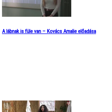
A lábnak is füle van – Kovács Amalie előadása