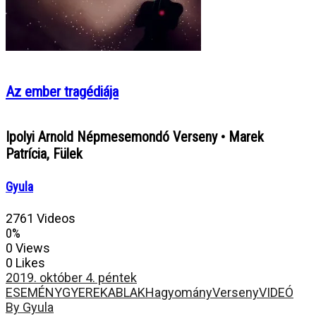
Az ember tragédiája
Ipolyi Arnold Népmesemondó Verseny • Marek
Patrícia, Fülek
Gyula
2761 Videos
0%
0 Views
0 Likes
2019. október 4. péntek
ESEMÉNY
GYEREKABLAK
Hagyomány
Verseny
VIDEÓ
By Gyula