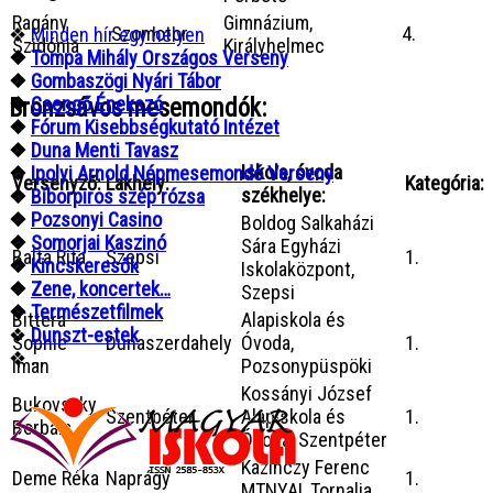
Ragány
Gimnázium,
Szomotor
4.
❖
Minden hír egy helyen
Szidónia
Királyhelmec
❖
Tompa Mihály Országos Verseny
❖
Gombaszögi Nyári Tábor
❖
Csengő Énekszó
Bronzsávos mesemondók:
❖
Fórum Kisebbségkutató Intézet
❖
Duna Menti Tavasz
Iskola, óvoda
❖
Ipolyi Arnold Népmesemondó Verseny
Versenyző:
Lakhely:
Kategória:
székhelye:
❖
Bíborpiros szép rózsa
❖
Pozsonyi Casino
Boldog Salkaházi
❖
Somorjai Kaszinó
Sára Egyházi
Balta Rita
Szepsi
1.
❖
Kincskeresők
Iskolaközpont,
❖
Zene, koncertek…
Szepsi
❖
Természetfilmek
Bittera
Alapiskola és
❖
Dunszt-estek
Sophie
Dunaszerdahely
Óvoda,
1.
❖
...
Iman
Pozsonypüspöki
Kossányi József
Bukovszky
Szentpéter
Alapiskola és
1.
Borbála
Óvoda, Szentpéter
Kazinczy Ferenc
Deme Réka
Naprágy
1.
MTNYAI, Tornalja