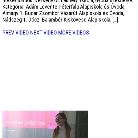
mesemondók: Versenyző: Lakhely: Iskola, óvoda székhelye:
Kategória: Ádám Levente Péterfala Alapiskola és Óvoda,
Almágy 1. Bugár Zsombor Vásárút Alapiskola és Óvoda,
Nádszeg 1. Dóczi Balambér Kiskövesd Alapiskola, […]
PREV VIDEO
NEXT VIDEO
MORE VIDEOS