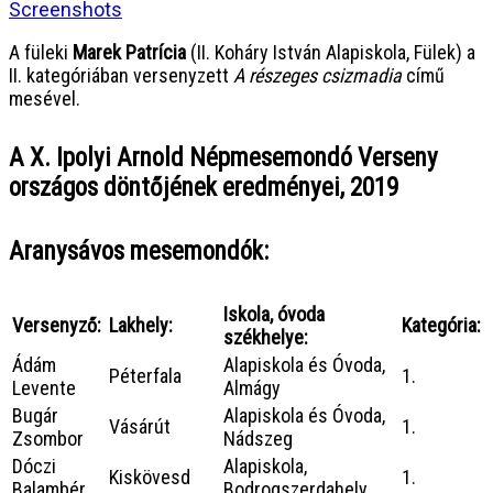
Screenshots
A füleki
Marek Patrícia
(II. Koháry István Alapiskola, Fülek) a
II. kategóriában versenyzett
A részeges csizmadia
című
mesével.
A X. Ipolyi Arnold Népmesemondó Verseny
országos döntőjének eredményei, 2019
Aranysávos mesemondók:
Iskola, óvoda
Versenyző:
Lakhely:
Kategória:
székhelye:
Ádám
Alapiskola és Óvoda,
Péterfala
1.
Levente
Almágy
Bugár
Alapiskola és Óvoda,
Vásárút
1.
Zsombor
Nádszeg
Dóczi
Alapiskola,
Kiskövesd
1.
Balambér
Bodrogszerdahely