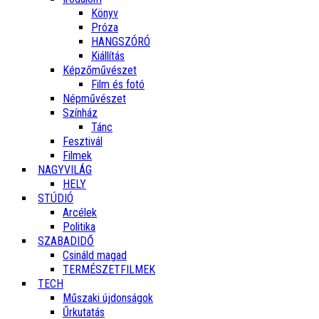
Könyv
Próza
HANGSZÓRÓ
Kiállítás
Képzőművészet
Film és fotó
Népművészet
Színház
Tánc
Fesztivál
Filmek
NAGYVILÁG
HELY
STÚDIÓ
Arcélek
Politika
SZABADIDŐ
Csináld magad
TERMÉSZETFILMEK
TECH
Műszaki újdonságok
Űrkutatás