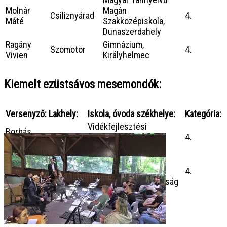
Molnár
Magán
Csiliznyárad
4.
Máté
Szakközépiskola,
Dunaszerdahely
Ragány
Gimnázium,
Szomotor
4.
Vivien
Királyhelmec
Kiemelt ezüstsávos mesemondók:
Versenyző:
Lakhely:
Iskola, óvoda székhelye:
Kategória:
Vidékfejlesztési
Borbás
Jánosi
Szakközépiskola,
4.
Máté Péter
Dunaszerdahely
Fegyverneki Ferenc
Csáky
Ipolybalog
Közös Igazgatású
4.
Máté
Katolikus Iskola, Ipolyság
Ezüstsávos mesemondók: