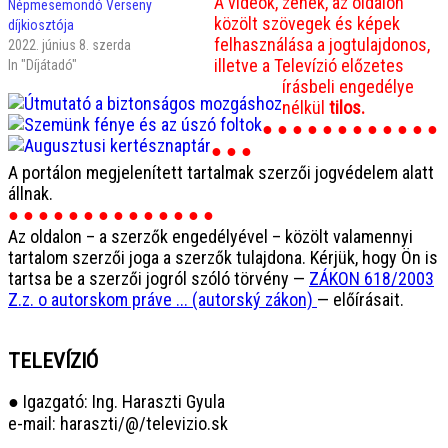
A videók, zenék, az oldalon
Népmesemondó Verseny
közölt szövegek és képek
díjkiosztója
felhasználása a jogtulajdonos,
2022. június 8. szerda
illetve a Televízió előzetes
In "Díjátadó"
írásbeli engedélye
nélkül
tilos.
● ● ● ● ● ● ● ● ● ● ● ●
● ● ●
A portálon megjelenített tartalmak szerzői jogvédelem alatt
állnak.
● ● ● ● ● ● ● ● ● ● ● ● ● ●
Az oldalon – a szerzők engedélyével – közölt valamennyi
tartalom szerzői joga a szerzők tulajdona. Kérjük, hogy Ön is
tartsa be a szerzői jogról szóló törvény —
ZÁKON 618/2003
Z.z. o autorskom práve ... (autorský zákon)
— előírásait.
TELEVÍZIÓ
● Igazgató: Ing. Haraszti Gyula
e-mail: haraszti/@/televizio.sk