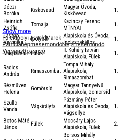
Dóczi
Magyar Óvoda,
Kiskövesd
1.
Boróka
Kiskövesd
Heinrich
Kazinczy Ferenc
Tornalja
1.
Zsófia
MTNYAI
Show more
Laszab
Alapiskola és Óvoda,
Fülek
Ipolyi Arnold
Marek
Ipolybél
1.
Veronika
Ipolyszakállos
Patrícia
népmesemondó
Népmesemondó
II. Koháry István
Verseny
Rozsnyó
Mag Dániel
Fülek
1.
Alapiskola, Fülek
Tompa Mihály
Radics
Rimaszombat
Alapiskola,
1.
András
Rimaszombat
Rézműves
Magyar Tannyelvű
Gömörsíd
1.
Helena
Alapiskola, Gömörsíd
Pázmány Péter
Szullo
Vágkirályfa
Alapiskola és Óvoda,
1.
Vanda
Vágsellye
Botos Máté
Mocsáry Lajos
Fülek
2.
János
Alapiskola, Fülek
Borsos Mihály