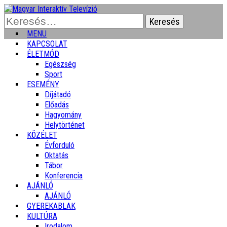
Keresés:
MENU
KAPCSOLAT
ÉLETMÓD
Egészség
Sport
ESEMÉNY
Díjátadó
Előadás
Hagyomány
Helytörténet
KÖZÉLET
Évforduló
Oktatás
Tábor
Konferencia
AJÁNLÓ
AJÁNLÓ
GYEREKABLAK
KULTÚRA
Irodalom