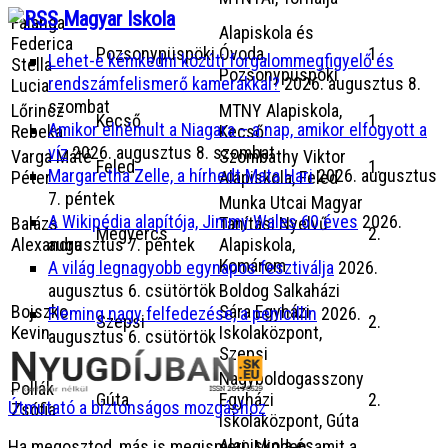
Magyar Iskola
Falanga
Alapiskola és
Federica
Pozsonypüspöki
Óvoda,
1.
Lehet-e kémkedni közúti forgalommegfigyelő és
Stella
Pozsonypüspöki
rendszámfelismerő kamerákkal?
2026. augusztus 8.
Lucia
szombat
Lőrincz
MTNY Alapiskola,
Kecső
1.
Amikor elnémult a Niagara – a nap, amikor elfogyott a
Rebeka
Kecső
víz
2026. augusztus 8. szombat
Varga Máté
Szombathy Viktor
Feled
1.
Margaretha Zelle, a hírhedt Mata Hari
2026. augusztus
Péter
Alapiskola, Feled
7. péntek
Munka Utcai Magyar
A Wikipédia alapítója, Jimmy Wales 60 éves
2026.
Balázs
Tanítási Nyelvű
Megyercs
2.
augusztus 7. péntek
Alexandra
Alapiskola,
Komárom
A világ legnagyobb egynapos fesztiválja
2026.
augusztus 6. csütörtök
Boldog Salkaházi
Bojszko
Sára Egyházi
Fleming nagy felfedezése, a penicillin
2026.
Szepsi
2.
Kevin
Iskolaközpont,
augusztus 6. csütörtök
Szepsi
Nagyboldogasszony
Pollák
Gúta
Egyházi
2.
Útmutató a biztonságos mozgáshoz
Zsófia
Iskolaközpont, Gúta
Alapiskola és
Ha megosztod, más is megismeri. Minden, amit a