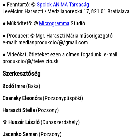
● Fenntartó: ©
Spolok ANIMA Társaság
Levélcím: Haraszti • Medzilaborecká 17, 821 01 Bratislava
● Működtető: ©
Microgramma
Stúdió
● Producer: © Mgr. Haraszti Mária műsorigazgató
e-mail: medianprodukcio/@/gmail.com
● Videókat, ötleteket ezen a címen fogadunk: e-mail:
produkcio/@/televizio.sk
Szerkesztőség
Bodó Imre
(Baka)
Csanaky Eleonóra
(Pozsonypüspöki)
Haraszti Stella
(Pozsony)
✞ Huszár László
(Dunaszerdahely)
Jacenko Seman
(Pozsony)