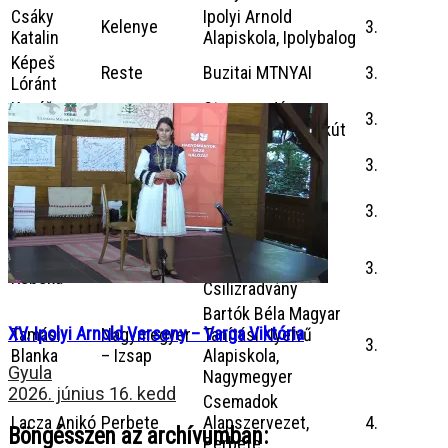
Csáky
Ipolyi Arnold
Kelenye
3.
Katalin
Alapiskola, Ipolybalog
Képeš
Reste
Buzitai MTNYAI
3.
Lóránt
Kováč
Stampay János
Köbölkút
3.
Liliána
Alapiskola, Köbölkút
Dénes György
Máté Gábor
Vígtelke
3.
Alapiskola
Kazinczy Ferenc
Sósik Beáta
Tornalja
3.
MTNYAI, Tornalja
Kóczán Mór
Szalacsi
Balony
Alapiskola,
3.
Rebeka
Csilizradvány
Bartók Béla Magyar
XV. Ipolyi Arnold Verseny – Varga Viktória
Tamási
Nagymegyer
Tanítási Nyelvű
3.
Blanka
– Izsap
Alapiskola,
Gyula
Nagymegyer
2026. június 16. kedd
Csemadok
Lacza Anikó
Perbete
Alapszervezet,
4.
Böngésszen az archívumban:
Perbete