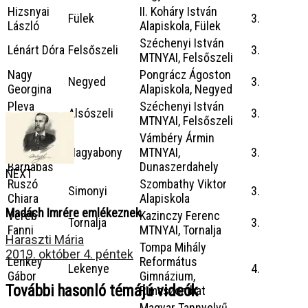
Hizsnyai
II. Koháry István
Fülek
3.
László
Alapiskola, Fülek
Széchenyi István
Lénárt Dóra
Felsőszeli
3.
MTNYAI, Felsőszeli
Nagy
Pongrácz Ágoston
Negyed
3.
Georgina
Alapiskola, Negyed
Pleva
Széchenyi István
Alsószeli
3.
Levente
MTNYAI, Felsőszeli
Pongrácz
Vámbéry Ármin
Pál
Nagyabony
MTNYAI,
3.
Barnabás
Dunaszerdahely
NEXT
Ruszó
Szombathy Viktor
Simonyi
3.
Chiara
Alapiskola
Madách Imrére emlékeznek
Veréb
Kazinczy Ferenc
Tornalja
3.
Fanni
MTNYAI, Tornalja
Haraszti Mária
Tompa Mihály
2019. október 4. péntek
Lenkey
Református
Lekenye
4.
Gábor
Gimnázium,
További hasonló témájú videók
Rimaszombat
Magyar Tannyelvű