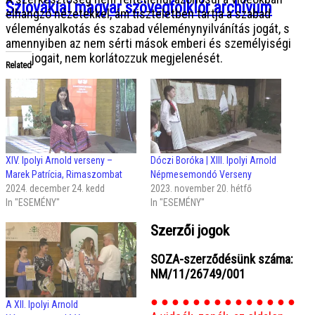
Szlovákiai magyar szövegfolklór archívum
elhangzó nézetekkel, ám tiszteletben tartja a szabad
véleményalkotás és szabad véleménynyilvánítás jogát, s
amennyiben az nem sérti mások emberi és személyiségi
jogait, nem korlátozzuk megjelenését.
Related
XIV. Ipolyi Arnold verseny –
Dóczi Boróka | XIII. Ipolyi Arnold
Marek Patrícia, Rimaszombat
Népmesemondó Verseny
2024. december 24. kedd
2023. november 20. hétfő
In "ESEMÉNY"
In "ESEMÉNY"
Szerzői jogok
SOZA-szerződésünk száma:
NM/11/26749/001
● ● ● ● ● ● ● ● ● ● ● ● ● ●
A XII. Ipolyi Arnold