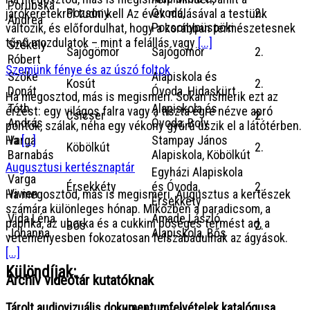
Porubská
Pozsony
Óvoda,
2.
járókeretekről tudni kell Az évek múlásával a testünk
Andrea
Pozsonypüspöki
változik, és előfordulhat, hogy a korábban természetesnek
tűnő mozdulatok – mint a felállás vagy
[...]
Székely
Sajógömör
Sajógömör
2.
Róbert
Szemünk fénye és az úszó foltok
Szőke
Alapiskola és
Kosút
2.
Donát
Óvoda, Hidaskürt
Ha megosztod, más is megismeri. Sokan ismerik ezt az
Tóth
Alapiskola és
érzést: egy világos falra vagy a tiszta égre nézve apró
Csicser
2.
András
Óvoda, Boly
pontok, szálak, néha egy vékony gyűrű úszik el a látótérben.
Varga
Stampay János
Ha
[...]
Köbölkút
2.
Barnabás
Alapiskola, Köbölkút
Augusztusi kertésznaptár
Egyházi Alapiskola
Varga
Érsekkéty
és Óvoda,
2.
Vivien
Ha megosztod, más is megismeri. Augusztus a kertészek
Érsekkéty
számára különleges hónap. Miközben a paradicsom, a
Vida Léna
Amade László
paprika, az uborka és a cukkini bőséges termést ad, a
Bős
2.
Johanna
Alapiskola, Bős
veteményesben fokozatosan felszabadulnak az ágyások.
[...]
Különdíjak:
Archív videótár kutatóknak
Tárolt audiovizuális dokumentumfelvételek katalógusa