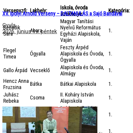
Iskola, óvoda
Versenyző:
Lakhely:
Kategória:
XV. Ipolyi Arnold Verseny – DALTANULÁS a Sajó Bandával
székhelye:
Magyar Tanítási
Gyula
Beňadik
Nyelvű Református
Abara
1.
2026. június 19. péntek
Sára
Egyházi Alapiskola,
Vaján
Feszty Árpéd
Flegel
Ógyalla
Alapiskola és Óvoda,
1.
Timea
Ógyalla
Alapiskola és Óvoda,
Gallo Árpád
Vecseklő
1.
Almágy
Hencz Anna
Bátka
Bátkai Alapiskola
1.
Fruzsina
Juhász
II. Koháry István
Csoma
1.
Rebeka
Alapiskola
Boldog Salkaházi
Kovács
Szepsi
Egyházi
1.
Réka
Iskolaközpont
Lévai
Stampay János
Köbölkút
1.