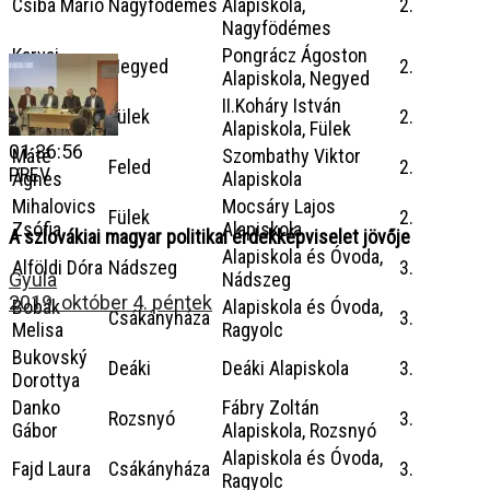
Csiba Márió
Nagyfödémes
Alapiskola,
2.
Nagyfödémes
Karvai
Pongrácz Ágoston
Negyed
2.
Vittorio
Alapiskola, Negyed
Marek
II.Koháry István
Fülek
2.
Patrícia
Alapiskola, Fülek
01:36:56
Máté
Szombathy Viktor
Feled
2.
PREV
Ágnes
Alapiskola
Mihalovics
Mocsáry Lajos
Fülek
2.
Zsófia
Alapiskola
A szlovákiai magyar politikai érdekképviselet jövője
Alapiskola és Óvoda,
Alföldi Dóra
Nádszeg
3.
Gyula
Nádszeg
2019. október 4. péntek
Bobák
Alapiskola és Óvoda,
Csákányháza
3.
Melisa
Ragyolc
Bukovský
Deáki
Deáki Alapiskola
3.
Dorottya
Danko
Fábry Zoltán
Rozsnyó
3.
Gábor
Alapiskola, Rozsnyó
Alapiskola és Óvoda,
Fajd Laura
Csákányháza
3.
Ragyolc