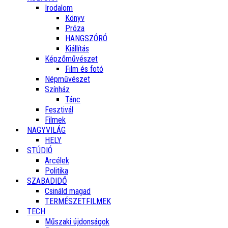
Irodalom
Könyv
Próza
HANGSZÓRÓ
Kiállítás
Képzőművészet
Film és fotó
Népművészet
Színház
Tánc
Fesztivál
Filmek
NAGYVILÁG
HELY
STÚDIÓ
Arcélek
Politika
SZABADIDŐ
Csináld magad
TERMÉSZETFILMEK
TECH
Műszaki újdonságok