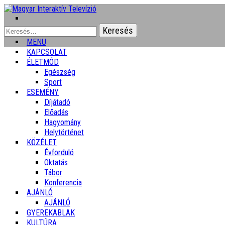
Keresés:
MENU
KAPCSOLAT
ÉLETMÓD
Egészség
Sport
ESEMÉNY
Díjátadó
Előadás
Hagyomány
Helytörténet
KÖZÉLET
Évforduló
Oktatás
Tábor
Konferencia
AJÁNLÓ
AJÁNLÓ
GYEREKABLAK
KULTÚRA