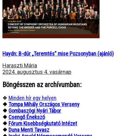
Haydn: B-dúr „Teremtés” mise Pozsonyban (ajánló)
Haraszti Mária
2024. augusztus 4. vasárnap
Böngésszen az archívumban:
❖
Minden hír egy helyen
❖
Tompa Mihály Országos Verseny
❖
Gombaszögi Nyári Tábor
❖
Csengő Énekszó
❖
Fórum Kisebbségkutató Intézet
❖
Duna Menti Tavasz