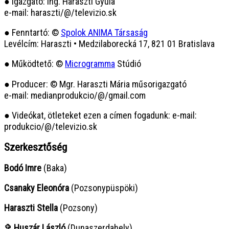
● Igazgató: Ing. Haraszti Gyula
e-mail: haraszti/@/televizio.sk
● Fenntartó: ©
Spolok ANIMA Társaság
Levélcím: Haraszti • Medzilaborecká 17, 821 01 Bratislava
● Működtető: ©
Microgramma
Stúdió
● Producer: © Mgr. Haraszti Mária műsorigazgató
e-mail: medianprodukcio/@/gmail.com
● Videókat, ötleteket ezen a címen fogadunk: e-mail:
produkcio/@/televizio.sk
Szerkesztőség
Bodó Imre
(Baka)
Csanaky Eleonóra
(Pozsonypüspöki)
Haraszti Stella
(Pozsony)
✞ Huszár László
(Dunaszerdahely)