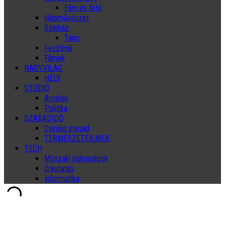
Film és fotó
Népművészet
Színház
Tánc
Fesztivál
Filmek
NAGYVILÁG
HELY
STÚDIÓ
Arcélek
Politika
SZABADIDŐ
Csináld magad
TERMÉSZETFILMEK
TECH
Műszaki újdonságok
Űrkutatás
Informatika