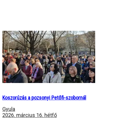
Koszorúzás a pozsonyi Petőfi-szobornál
Gyula
2026. március 16. hétfő