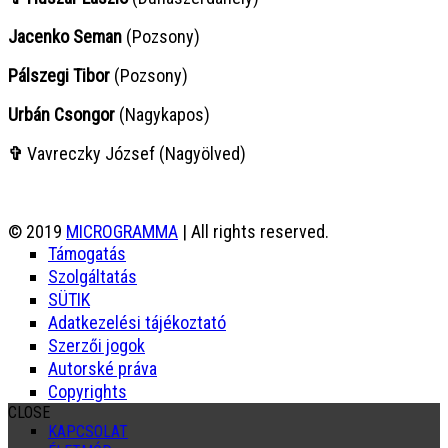
Jacenko Seman
(Pozsony)
Pálszegi Tibor
(Pozsony)
Urbán Csongor
(Nagykapos)
✞
Vavreczky József (Nagyölved)
© 2019
MICROGRAMMA
| All rights reserved.
Támogatás
Szolgáltatás
SÜTIK
Adatkezelési tájékoztató
Szerzői jogok
Autorské práva
Copyrights
CLOSE
KAPCSOLAT