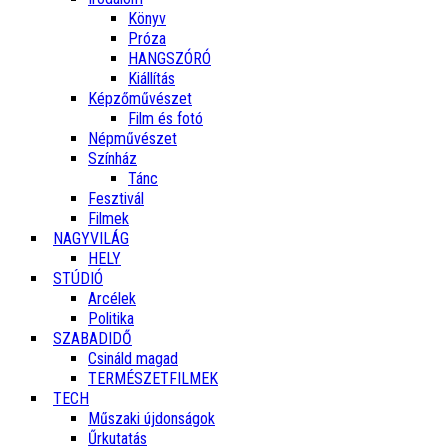
Könyv
Próza
HANGSZÓRÓ
Kiállítás
Képzőművészet
Film és fotó
Népművészet
Színház
Tánc
Fesztivál
Filmek
NAGYVILÁG
HELY
STÚDIÓ
Arcélek
Politika
SZABADIDŐ
Csináld magad
TERMÉSZETFILMEK
TECH
Műszaki újdonságok
Űrkutatás