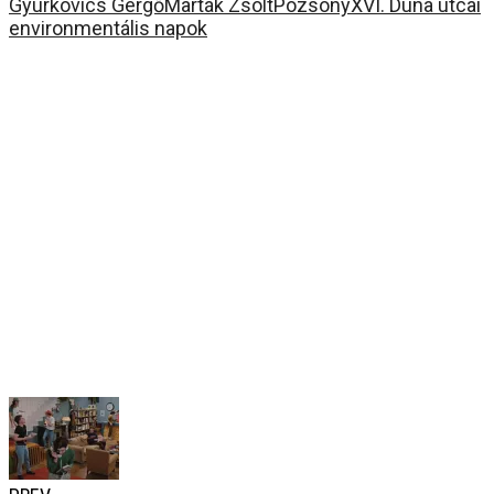
Gyurkovics Gergő
Marták Zsolt
Pozsony
XVI. Duna utcai
environmentális napok