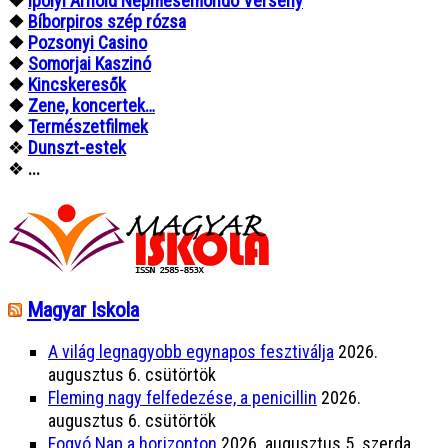
❖
Ipolyi Arnold Népmesemondó Verseny
❖
Bíborpiros szép rózsa
❖
Pozsonyi Casino
❖
Somorjai Kaszinó
❖
Kincskeresők
❖
Zene, koncertek…
❖
Természetfilmek
❖
Dunszt-estek
❖
...
Magyar Iskola
A világ legnagyobb egynapos fesztiválja
2026.
augusztus 6. csütörtök
Fleming nagy felfedezése, a penicillin
2026.
augusztus 6. csütörtök
Fogyó Nap a horizonton
2026. augusztus 5. szerda