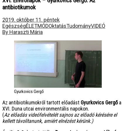
XVI. Environapok – Gyurkovics Gergő: Az
antibiotikumok
2019. október 11. péntek
Egészség
ÉLETMÓD
Oktatás
Tudomány
VIDEÓ
By Haraszti Mária
Gyurkovics Gergő
Az antibiotikumokról tartott előadást
Gyurkovics Gergő
a
XVI. Duna utcai environmentális napokon.
(
Az előadás videófelvételét sajnos az előadó kérésére el
kellett távolítanunk, amiért elnézést kérünk.)