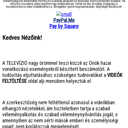
Tevékenységünk reklámoktól mentes és kizárólag pályázati és közösségi finanszírozásból működik. Ha
tetszik a munkánk, akkor segítheti egy megosztással, illetve ha van rá módja, anyagilag is
hozzájárulhat az oldal működéséhez a „Támogatás” gomb megnyomásával. Segítségét köszönjük!
PayPal.Me
Pay by Square
Kedves Nézőink!
● ● ● ● ● ● ● ● ● ● ● ● ● ● ● ●
A TELEVÍZIÓ nagy örömmel teszi közzé az Önök hazai
vonatkozású eseményekről készített beszámolóit. A
tudósítás eljuttatásához szükséges tudnivalókat a
VIDEÓK
FELTÖLTÉSE
oldal alji menüben helyeztük el.
● ● ● ● ● ● ● ● ● ● ● ● ● ● ● ●
A szerkesztőség nem feltétlenül azonosul a videókban
elhangzó nézetekkel, ám tiszteletben tartja a szabad
véleményalkotás és szabad véleménynyilvánítás jogát, s
amennyiben az nem sérti mások emberi és személyiségi
jogait, nem korlátozzuk megjelenését.