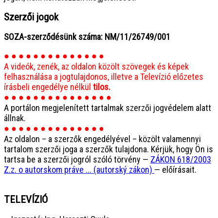
Szerzői jogok
SOZA-szerződésünk száma: NM/11/26749/001
● ● ● ● ● ● ● ● ● ● ● ● ● ●
A videók, zenék, az oldalon közölt szövegek és képek
felhasználása a jogtulajdonos, illetve a Televízió előzetes
írásbeli engedélye nélkül
tilos.
● ● ● ● ● ● ● ● ● ● ● ● ● ● ●
A portálon megjelenített tartalmak szerzői jogvédelem alatt
állnak.
● ● ● ● ● ● ● ● ● ● ● ● ● ●
Az oldalon – a szerzők engedélyével – közölt valamennyi
tartalom szerzői joga a szerzők tulajdona. Kérjük, hogy Ön is
tartsa be a szerzői jogról szóló törvény —
ZÁKON 618/2003
Z.z. o autorskom práve ... (autorský zákon)
— előírásait.
TELEVÍZIÓ