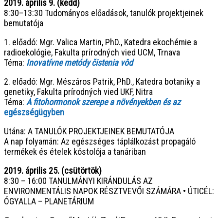
2019. április 9. (kedd)
8:30–13:30 Tudományos előadások, tanulók projektjeinek
bemutatója
1. előadó: Mgr. Valica Martin, PhD., Katedra ekochémie a
radioekológie, Fakulta prírodných vied UCM, Trnava
Téma:
Inovatívne metódy čistenia vôd
2. előadó: Mgr. Mészáros Patrik, PhD., Katedra botaniky a
genetiky, Fakulta prírodných vied UKF, Nitra
Téma:
A fitohormonok szerepe a növényekben és az
egészségügyben
Utána: A TANULÓK PROJEKTJEINEK BEMUTATÓJA
A nap folyamán: Az egészséges táplálkozást propagáló
termékek és ételek kóstolója a tanáriban
2019. április 25. (csütörtök)
8:30 – 16:00 TANULMÁNYI KIRÁNDULÁS AZ
ENVIRONMENTÁLIS NAPOK RÉSZTVEVŐI SZÁMÁRA • ÚTICÉL:
ÓGYALLA – PLANETÁRIUM