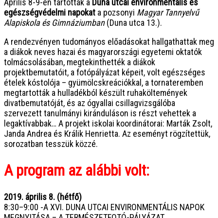
Április 8-9-én tartották a
Duna utcai environmentális és
egészségvédelmi napokat
a pozsonyi
Magyar Tannyelvű
Alapiskola és Gimnáziumban
(Duna utca 13.).
A rendezvényen tudományos előadásokat hallgathattak meg
a diákok neves hazai és magyarországi egyetemi oktatók
tolmácsolásában, megtekinthették a diákok
projektbemutatóit, a fotópályázat képeit, volt egészséges
ételek kóstolója – gyümölcskreációkkal, a tornateremben
megtartották a hulladékból készült ruhaköltemények
divatbemutatóját, és az ógyallai csillagvizsgálóba
szervezett tanulmányi kiránduláson is részt vehettek a
legaktívabbak… A projekt iskolai koordinátorai: Marták Zsolt,
Janda Andrea és Králik Henrietta. Az eseményt rögzítettük,
sorozatban tesszük közzé.
A program az alábbi volt:
2019. április 8. (hétfő)
8:30–9:00 -A XVI. DUNA UTCAI ENVIRONMENTÁLIS NAPOK
MEGNYITÁSA – A TERMÉSZETFOTÓ-PÁLYÁZAT