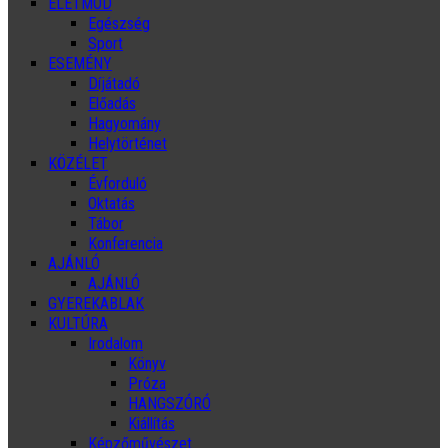
ÉLETMÓD
Egészség
Sport
ESEMÉNY
Díjátadó
Előadás
Hagyomány
Helytörténet
KÖZÉLET
Évforduló
Oktatás
Tábor
Konferencia
AJÁNLÓ
AJÁNLÓ
GYEREKABLAK
KULTÚRA
Irodalom
Könyv
Próza
HANGSZÓRÓ
Kiállítás
Képzőművészet