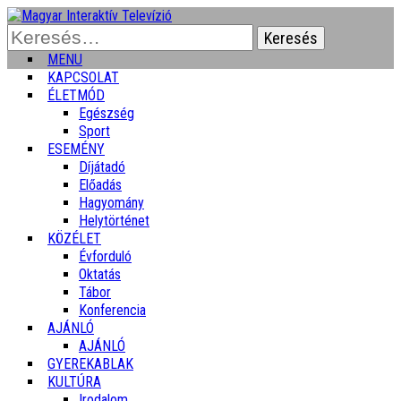
Keresés:
MENU
KAPCSOLAT
ÉLETMÓD
Egészség
Sport
ESEMÉNY
Díjátadó
Előadás
Hagyomány
Helytörténet
KÖZÉLET
Évforduló
Oktatás
Tábor
Konferencia
AJÁNLÓ
AJÁNLÓ
GYEREKABLAK
KULTÚRA
Irodalom