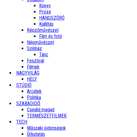
Könyv
Próza
HANGSZÓRÓ
Kiállítás
Képzőművészet
Film és fotó
Népművészet
Színház
Tánc
Fesztivál
Filmek
NAGYVILÁG
HELY
STÚDIÓ
Arcélek
Politika
SZABADIDŐ
Csináld magad
TERMÉSZETFILMEK
TECH
Műszaki újdonságok
Űrkutatás