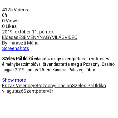
4175 Videos
0%
0 Views
0 Likes
2019. október 11. péntek
Előadás
ESEMÉNY
NAGYVILÁG
VIDEÓ
By Haraszti Mária
Screenshots
Szeles Pál Ildikó
világutazó egy szentpétervári vetítéses
élménybeszámolóval örvendeztette meg a Pozsonyi Casino
tagjait 2019. június 25-én. Kamera: Pálszegi Tibor.
Show more
Észak Velencéje
Pozsonyi Casino
Szeles Pál Ildikó
világutazó
Szentpétervár