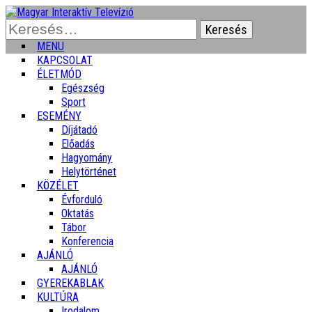
Keresés:
MENU
KAPCSOLAT
ÉLETMÓD
Egészség
Sport
ESEMÉNY
Díjátadó
Előadás
Hagyomány
Helytörténet
KÖZÉLET
Évforduló
Oktatás
Tábor
Konferencia
AJÁNLÓ
AJÁNLÓ
GYEREKABLAK
KULTÚRA
Irodalom