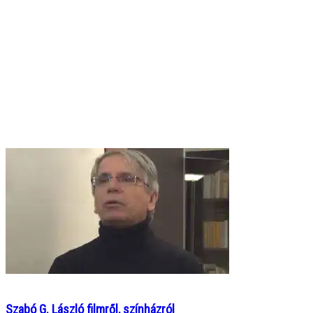
Szabó G. László filmről, színházról