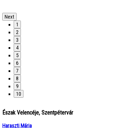
Next
1
2
3
4
5
6
7
8
9
10
Észak Velencéje, Szentpétervár
Haraszti Mária