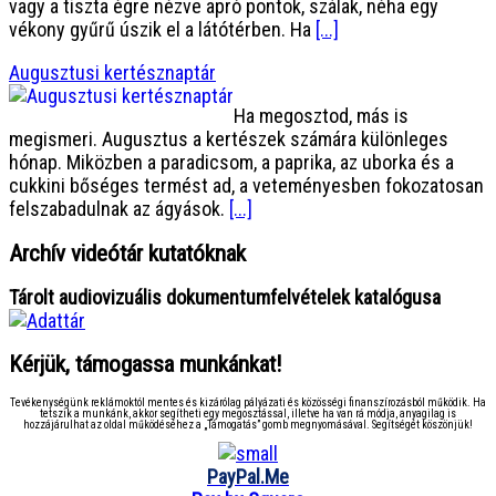
vagy a tiszta égre nézve apró pontok, szálak, néha egy
vékony gyűrű úszik el a látótérben. Ha
[...]
Augusztusi kertésznaptár
Ha megosztod, más is
megismeri. Augusztus a kertészek számára különleges
hónap. Miközben a paradicsom, a paprika, az uborka és a
cukkini bőséges termést ad, a veteményesben fokozatosan
felszabadulnak az ágyások.
[...]
Archív videótár kutatóknak
Tárolt audiovizuális dokumentumfelvételek katalógusa
Kérjük, támogassa munkánkat!
Tevékenységünk reklámoktól mentes és kizárólag pályázati és közösségi finanszírozásból működik. Ha
tetszik a munkánk, akkor segítheti egy megosztással, illetve ha van rá módja, anyagilag is
hozzájárulhat az oldal működéséhez a „Támogatás” gomb megnyomásával. Segítségét köszönjük!
PayPal.Me