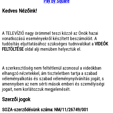
Pay by Square
Kedves Nézőink!
● ● ● ● ● ● ● ● ● ● ● ● ● ● ● ●
A TELEVÍZIÓ nagy örömmel teszi közzé az Önök hazai
vonatkozású eseményekről készített beszámolóit. A
tudósítás eljuttatásához szükséges tudnivalókat a
VIDEÓK
FELTÖLTÉSE
oldal alji menüben helyeztük el.
● ● ● ● ● ● ● ● ● ● ● ● ● ● ● ●
A szerkesztőség nem feltétlenül azonosul a videókban
elhangzó nézetekkel, ám tiszteletben tartja a szabad
véleményalkotás és szabad véleménynyilvánítás jogát, s
amennyiben az nem sérti mások emberi és személyiségi
jogait, nem korlátozzuk megjelenését.
Szerzői jogok
SOZA-szerződésünk száma: NM/11/26749/001