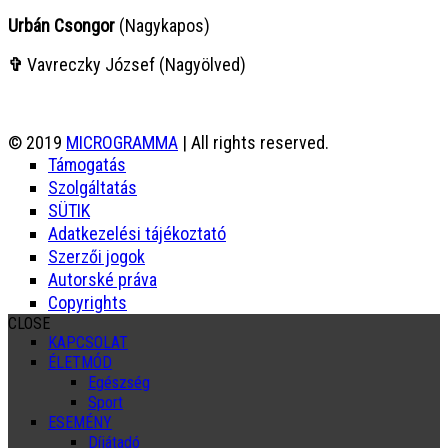
Urbán Csongor
(Nagykapos)
✞
Vavreczky József (Nagyölved)
© 2019
MICROGRAMMA
| All rights reserved.
Támogatás
Szolgáltatás
SÜTIK
Adatkezelési tájékoztató
Szerzői jogok
Autorské práva
Copyrights
CLOSE
KAPCSOLAT
ÉLETMÓD
Egészség
Sport
ESEMÉNY
Díjátadó