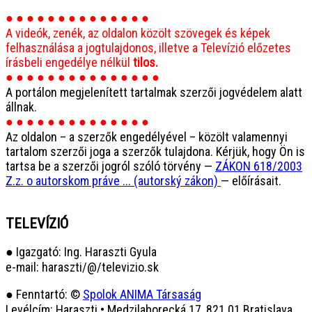
● ● ● ● ● ● ● ● ● ● ● ● ● ●
A videók, zenék, az oldalon közölt szövegek és képek
felhasználása a jogtulajdonos, illetve a Televízió előzetes
írásbeli engedélye nélkül
tilos.
● ● ● ● ● ● ● ● ● ● ● ● ● ● ●
A portálon megjelenített tartalmak szerzői jogvédelem alatt
állnak.
● ● ● ● ● ● ● ● ● ● ● ● ● ●
Az oldalon – a szerzők engedélyével – közölt valamennyi
tartalom szerzői joga a szerzők tulajdona. Kérjük, hogy Ön is
tartsa be a szerzői jogról szóló törvény —
ZÁKON 618/2003
Z.z. o autorskom práve ... (autorský zákon)
— előírásait.
TELEVÍZIÓ
● Igazgató: Ing. Haraszti Gyula
e-mail: haraszti/@/televizio.sk
● Fenntartó: ©
Spolok ANIMA Társaság
Levélcím: Haraszti • Medzilaborecká 17, 821 01 Bratislava