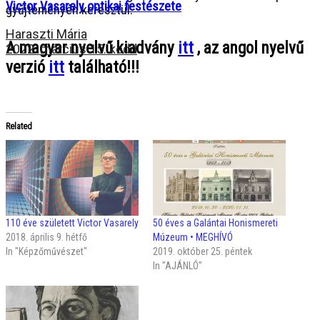
Victor Vasarely optikai festészete
gyűjteményén keresztül.
Haraszti Mária
A magyar nyelvű kiadvány
itt
, az angol nyelvű
2022. március 15. kedd
verzió
itt
található!!!
Related
110 éve született Victor Vasarely
50 éves a Galántai Honismereti
2018. április 9. hétfő
Múzeum • MEGHÍVÓ
In "Képzőművészet"
2019. október 25. péntek
In "AJÁNLÓ"