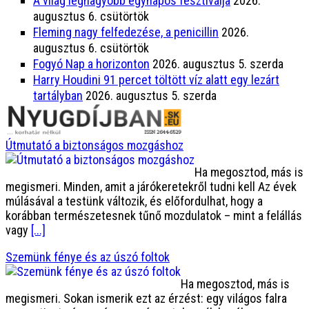
A világ legnagyobb egynapos fesztiválja
2026.
augusztus 6. csütörtök
Fleming nagy felfedezése, a penicillin
2026.
augusztus 6. csütörtök
Fogyó Nap a horizonton
2026. augusztus 5. szerda
Harry Houdini 91 percet töltött víz alatt egy lezárt
tartályban
2026. augusztus 5. szerda
Útmutató a biztonságos mozgáshoz
Ha megosztod, más is
megismeri. Minden, amit a járókeretekről tudni kell Az évek
múlásával a testünk változik, és előfordulhat, hogy a
korábban természetesnek tűnő mozdulatok – mint a felállás
vagy
[...]
Szemünk fénye és az úszó foltok
Ha megosztod, más is
megismeri. Sokan ismerik ezt az érzést: egy világos falra