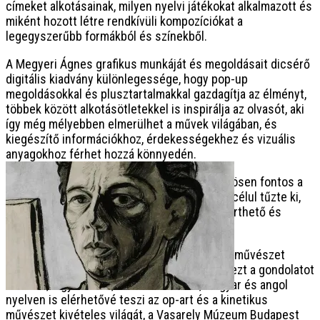
címeket alkotásainak, milyen nyelvi játékokat alkalmazott és
miként hozott létre rendkívüli kompozíciókat a
legegyszerűbb formákból és színekből.
A Megyeri Ágnes grafikus munkáját és megoldásait dicsérő
digitális kiadvány különlegessége, hogy pop-up
megoldásokkal és plusztartalmakkal gazdagítja az élményt,
többek között alkotásötletekkel is inspirálja az olvasót, aki
így még mélyebben elmerülhet a művek világában, és
kiegészítő információkhoz, érdekességekhez és vizuális
anyagokhoz férhet hozzá könnyedén.
Ez a múzeumpedagógiai megközelítés különösen fontos a
Vasarely Múzeum Budapest számára, amely célul tűzte ki,
hogy Vasarely öröksége mindenki számára érthető és
átélhető legyen.
Ahogyan maga Victor Vasarely is vallotta: „A művészet
mindenkié!” – a
Vasarely A–Z
című kiadvány ezt a gondolatot
követve, ingyenesen, online formában, magyar és angol
nyelven is elérhetővé teszi az op-art és a kinetikus
művészet kivételes világát, a Vasarely Múzeum Budapest