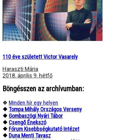
110 éve született Victor Vasarely
Haraszti Mária
2018. április 9. hétfő
Böngésszen az archívumban:
❖
Minden hír egy helyen
❖
Tompa Mihály Országos Verseny
❖
Gombaszögi Nyári Tábor
❖
Csengő Énekszó
❖
Fórum Kisebbségkutató Intézet
❖
Duna Menti Tavasz