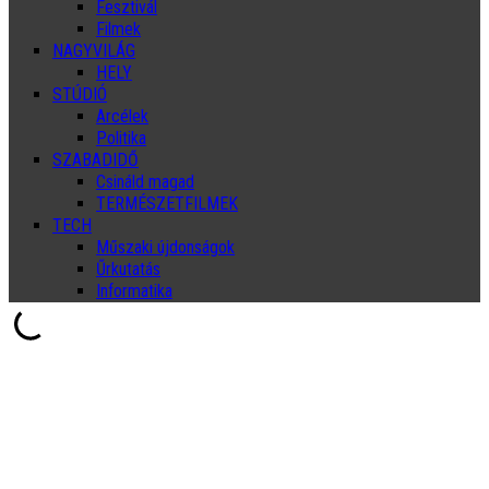
Fesztivál
Filmek
NAGYVILÁG
HELY
STÚDIÓ
Arcélek
Politika
SZABADIDŐ
Csináld magad
TERMÉSZETFILMEK
TECH
Műszaki újdonságok
Űrkutatás
Informatika