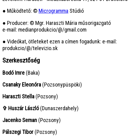
● Működtető: ©
Microgramma
Stúdió
● Producer: © Mgr. Haraszti Mária műsorigazgató
e-mail: medianprodukcio/@/gmail.com
● Videókat, ötleteket ezen a címen fogadunk: e-mail:
produkcio/@/televizio.sk
Szerkesztőség
Bodó Imre
(Baka)
Csanaky Eleonóra
(Pozsonypüspöki)
Haraszti Stella
(Pozsony)
✞ Huszár László
(Dunaszerdahely)
Jacenko Seman
(Pozsony)
Pálszegi Tibor
(Pozsony)