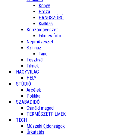
Könyv
Próza
HANGSZÓRÓ
Kiállítás
Képzőművészet
Film és fotó
Népművészet
Színház
Tánc
Fesztivál
Filmek
NAGYVILÁG
HELY
STÚDIÓ
Arcélek
Politika
SZABADIDŐ
Csináld magad
TERMÉSZETFILMEK
TECH
Műszaki újdonságok
Űrkutatás