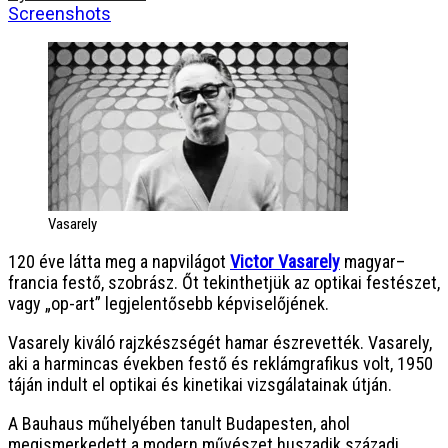
Screenshots
Vasarely
120 éve látta meg a napvilágot
Victor Vasarely
magyar–
francia festő, szobrász. Őt tekinthetjük az optikai festészet,
vagy „op-art” legjelentősebb képviselőjének.
Vasarely kiváló rajzkészségét hamar észrevették. Vasarely,
aki a harmincas években festő és reklámgrafikus volt, 1950
táján indult el optikai és kinetikai vizsgálatainak útján.
A Bauhaus műhelyében tanult Budapesten, ahol
megismerkedett a modern művészet huszadik századi