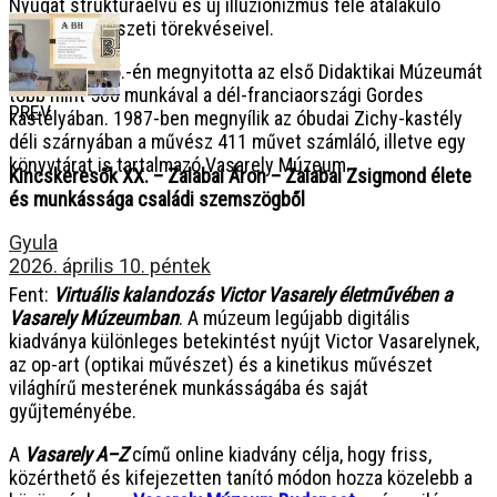
Nyugat struktúraelvű és új illuzionizmus felé átalakuló
vizuális művészeti törekvéseivel.
1970. június 5.-én megnyitotta az első Didaktikai Múzeumát
több mint 500 munkával a dél-franciaországi Gordes
PREV
kastélyában. 1987-ben megnyílik az óbudai Zichy-kastély
déli szárnyában a művész 411 művet számláló, illetve egy
könyvtárat is tartalmazó Vasarely Múzeum.
Kincskeresők XX. – Zalabai Áron – Zalabai Zsigmond élete
és munkássága családi szemszögből
Gyula
2026. április 10. péntek
Fent:
Virtuális kalandozás Victor Vasarely életművében a
Vasarely Múzeumban
. A múzeum legújabb digitális
kiadványa különleges betekintést nyújt Victor Vasarelynek,
az op-art (optikai művészet) és a kinetikus művészet
világhírű mesterének munkásságába és saját
gyűjteményébe.
A
Vasarely A–Z
című online kiadvány célja, hogy friss,
közérthető és kifejezetten tanító módon hozza közelebb a