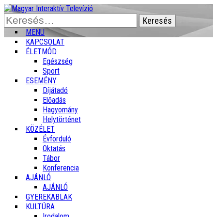
Keresés:
MENU
KAPCSOLAT
ÉLETMÓD
Egészség
Sport
ESEMÉNY
Díjátadó
Előadás
Hagyomány
Helytörténet
KÖZÉLET
Évforduló
Oktatás
Tábor
Konferencia
AJÁNLÓ
AJÁNLÓ
GYEREKABLAK
KULTÚRA
Irodalom