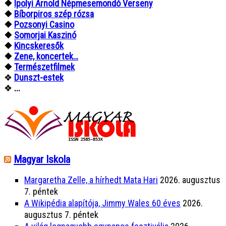
❖
Ipolyi Arnold Népmesemondó Verseny
❖
Bíborpiros szép rózsa
❖
Pozsonyi Casino
❖
Somorjai Kaszinó
❖
Kincskeresők
❖
Zene, koncertek…
❖
Természetfilmek
❖
Dunszt-estek
❖
...
Magyar Iskola
Margaretha Zelle, a hírhedt Mata Hari
2026. augusztus
7. péntek
A Wikipédia alapítója, Jimmy Wales 60 éves
2026.
augusztus 7. péntek