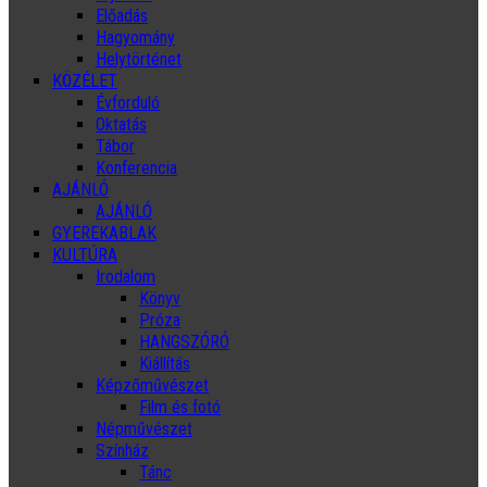
Előadás
Hagyomány
Helytörténet
KÖZÉLET
Évforduló
Oktatás
Tábor
Konferencia
AJÁNLÓ
AJÁNLÓ
GYEREKABLAK
KULTÚRA
Irodalom
Könyv
Próza
HANGSZÓRÓ
Kiállítás
Képzőművészet
Film és fotó
Népművészet
Színház
Tánc