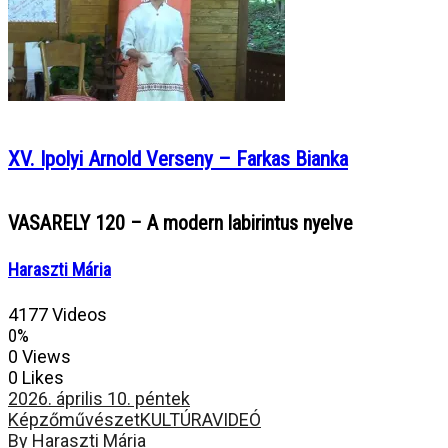
XV. Ipolyi Arnold Verseny – Farkas Bianka
VASARELY 120 – A modern labirintus nyelve
Haraszti Mária
4177 Videos
0%
0 Views
0 Likes
2026. április 10. péntek
Képzőművészet
KULTÚRA
VIDEÓ
By Haraszti Mária