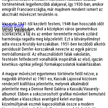
történetének legjellemzőbb alakjaival, így 1930-ban, amikor
emigrált Franciaországba, már majdnem mindent ismert az
absztrakt művészet területén is.
Vasarely 1941-től kezdett festeni, 1948-ban hosszabb időt
Show more
töltött Gordes-ban, ahol a középkori város geometrikus
Victor Vasarely
szerkezete, a táj és az ember teremtette művek szilárd
harmóniája ragadta meg képzeletét. Ezt a látványélményt
adta vissza Kristály-korszakában. 1951-ben kezdődő alkotói
periódusát Denfer-korszaknak nevezte az egyik párizsi
metróállomásról. Az elhasználódott falak vakolatán,
festésén felfedezett vonalhálók inspirálták az első, igazán
kinetikus-optikai jellegű formakapcsolatok kialakításában.
A magyar művészet egyetemes története felől nézve, a
nagyobb áttörést az 1961-es, Kassák Lajossal közösen
rendezett kiállítása jelentette, melynek alkalmából
jelentette meg a Denise René Galéria a Kassák/Vasarely-
albumot. Ebben a sokszorosított grafikai műveket bemutató
albumban a klasszikus avantgárd kelet-európai
közelmúltjának eszméi kapcsolódtak össze a modern