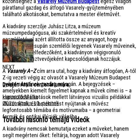
közönséghez a
Vasarely Múzeum Budapest
egész világon
páratlanul gazdag és átfogó Vasarely-gyűjteményében
található alkotásokat, bemutatva a mester életművét.
A kiadvány szerzője Juhász Litza, a múzeum
múzeumpedagógusa, aki szakértelmével és kreatív
szemléletével azért állította össze az anyagot, hogy a
látogatók ne csupán szemlélői legyenek Vasarely műveinek,
hanem aktív felfedezőként, a kiadványon végigvonuló
párbeszéd résztvevőjeként kapcsolódjanak hozzájuk.
NEXT
A
Vasarely A–Z
cím arra utal, hogy a kiadvány átfogóan, A-tól
Z-ig vezeti végig az olvasót a Vasarely Múzeum Budapest
gyűjteményének gazdag anyagán. A bejegyzések –
Demjén Attila centenáriumára
amelyekben kiemelt figyelmet kapnak a művek címei is – a
Haraszti Mária
kapcsolódó alkotások mellett látványos vizuális példákkal
2026. április 10. péntek
illusztráltak, és betekintést nyújtanak a művész
legfontosabb témáiba és motívumaiba – a geometriai
formák és optikai illúziók világába.
További hasonló témájú videók
A kiadvány nemcsak bemutatja ezeket a műveket, hanem
segít megérteni őket: feltárja, hogyan adott Vasarely