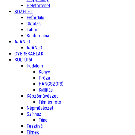
Helytörténet
KÖZÉLET
Évforduló
Oktatás
Tábor
Konferencia
AJÁNLÓ
AJÁNLÓ
GYEREKABLAK
KULTÚRA
Irodalom
Könyv
Próza
HANGSZÓRÓ
Kiállítás
Képzőművészet
Film és fotó
Népművészet
Színház
Tánc
Fesztivál
Filmek