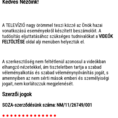
Kedves Nézőink!
● ● ● ● ● ● ● ● ● ● ● ● ● ● ● ●
A TELEVÍZIÓ nagy örömmel teszi közzé az Önök hazai
vonatkozású eseményekről készített beszámolóit. A
tudósítás eljuttatásához szükséges tudnivalókat a
VIDEÓK
FELTÖLTÉSE
oldal alji menüben helyeztük el.
● ● ● ● ● ● ● ● ● ● ● ● ● ● ● ●
A szerkesztőség nem feltétlenül azonosul a videókban
elhangzó nézetekkel, ám tiszteletben tartja a szabad
véleményalkotás és szabad véleménynyilvánítás jogát, s
amennyiben az nem sérti mások emberi és személyiségi
jogait, nem korlátozzuk megjelenését.
Szerzői jogok
SOZA-szerződésünk száma: NM/11/26749/001
● ● ● ● ● ● ● ● ● ● ● ● ● ●