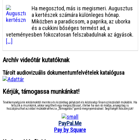
Ha megosztod, más is megismeri. Augusztus
a kertészek számára különleges hónap.
Miközben a paradicsom, a paprika, az uborka
és a cukkini bőséges termést ad, a
veteményesben fokozatosan felszabadulnak az ágyások.
[...]
Archív videótár kutatóknak
Tárolt audiovizuális dokumentumfelvételek katalógusa
Kérjük, támogassa munkánkat!
Tevékenységünk reklámoktól mentes és kizárólag pályázati és közösségi finanszírozásból működik. Ha
tetszik a munkánk, akkor segítheti egy megosztással, illetve ha van rá módja, anyagilag is
hozzájárulhat az oldal működéséhez a „Támogatás” gomb megnyomásával. Segítségét köszönjük!
PayPal.Me
Pay by Square