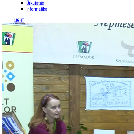
Űrkutatás
Informatika
LIGHT