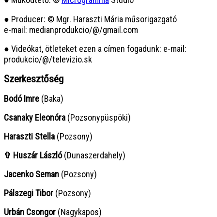
● Producer: © Mgr. Haraszti Mária műsorigazgató
e-mail: medianprodukcio/@/gmail.com
● Videókat, ötleteket ezen a címen fogadunk: e-mail:
produkcio/@/televizio.sk
Szerkesztőség
Bodó Imre
(Baka)
Csanaky Eleonóra
(Pozsonypüspöki)
Haraszti Stella
(Pozsony)
✞ Huszár László
(Dunaszerdahely)
Jacenko Seman
(Pozsony)
Pálszegi Tibor
(Pozsony)
Urbán Csongor
(Nagykapos)