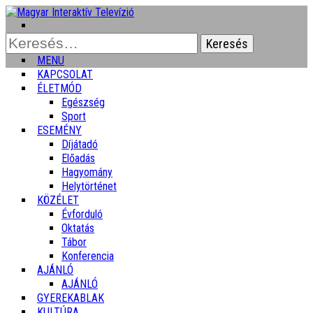
Keresés:
MENU
KAPCSOLAT
ÉLETMÓD
Egészség
Sport
ESEMÉNY
Díjátadó
Előadás
Hagyomány
Helytörténet
KÖZÉLET
Évforduló
Oktatás
Tábor
Konferencia
AJÁNLÓ
AJÁNLÓ
GYEREKABLAK
KULTÚRA