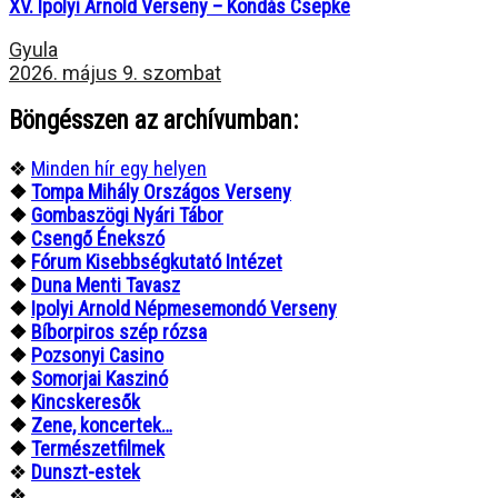
XV. Ipolyi Arnold Verseny – Kondás Csepke
Gyula
2026. május 9. szombat
Böngésszen az archívumban:
❖
Minden hír egy helyen
❖
Tompa Mihály Országos Verseny
❖
Gombaszögi Nyári Tábor
❖
Csengő Énekszó
❖
Fórum Kisebbségkutató Intézet
❖
Duna Menti Tavasz
❖
Ipolyi Arnold Népmesemondó Verseny
❖
Bíborpiros szép rózsa
❖
Pozsonyi Casino
❖
Somorjai Kaszinó
❖
Kincskeresők
❖
Zene, koncertek…
❖
Természetfilmek
❖
Dunszt-estek
❖
...