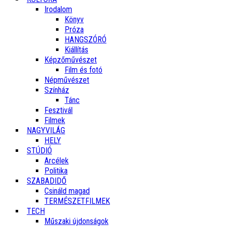
Irodalom
Könyv
Próza
HANGSZÓRÓ
Kiállítás
Képzőművészet
Film és fotó
Népművészet
Színház
Tánc
Fesztivál
Filmek
NAGYVILÁG
HELY
STÚDIÓ
Arcélek
Politika
SZABADIDŐ
Csináld magad
TERMÉSZETFILMEK
TECH
Műszaki újdonságok