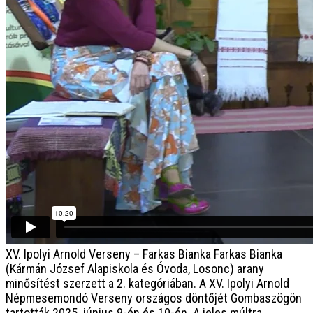
XV. Ipolyi Arnold Verseny – Farkas Bianka
Farkas Bianka
(Kármán József Alapiskola és Óvoda, Losonc) arany
minősítést szerzett a 2. kategóriában. A XV. Ipolyi Arnold
Népmesemondó Verseny országos döntőjét Gombaszögön
tartották 2025. június 9-én és 10-én. A jeles múltra