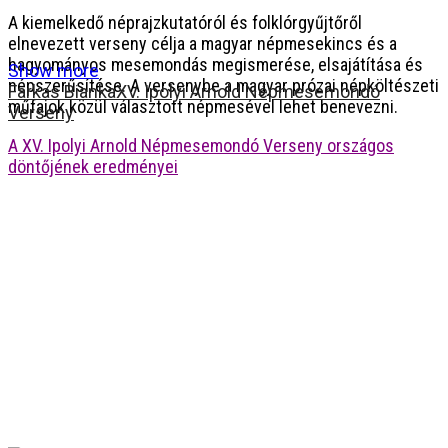
A kiemelkedő néprajzkutatóról és folklórgyűjtőről
elnevezett verseny célja a magyar népmesekincs és a
hagyományos mesemondás megismerése, elsajátítása és
Show more
népszerűsítése. A versenybe a magyar prózai népköltészeti
Farkas Bianka
XV. Ipolyi Arnold Népmesemondó
műfajok közül választott népmesével lehet benevezni.
Verseny
A XV. Ipolyi Arnold Népmesemondó Verseny országos
döntőjének eredményei