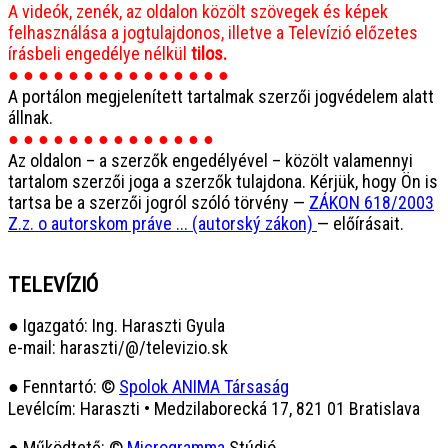
A videók, zenék, az oldalon közölt szövegek és képek
felhasználása a jogtulajdonos, illetve a Televízió előzetes
írásbeli engedélye nélkül
tilos.
● ● ● ● ● ● ● ● ● ● ● ● ● ● ●
A portálon megjelenített tartalmak szerzői jogvédelem alatt
állnak.
● ● ● ● ● ● ● ● ● ● ● ● ● ●
Az oldalon – a szerzők engedélyével – közölt valamennyi
tartalom szerzői joga a szerzők tulajdona. Kérjük, hogy Ön is
tartsa be a szerzői jogról szóló törvény —
ZÁKON 618/2003
Z.z. o autorskom práve ... (autorský zákon)
— előírásait.
TELEVÍZIÓ
● Igazgató: Ing. Haraszti Gyula
e-mail: haraszti/@/televizio.sk
● Fenntartó: ©
Spolok ANIMA Társaság
Levélcím: Haraszti • Medzilaborecká 17, 821 01 Bratislava
● Működtető: ©
Microgramma
Stúdió