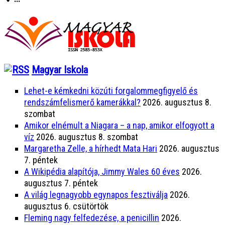
Magyar Iskola
Lehet-e kémkedni közúti forgalommegfigyelő és
rendszámfelismerő kamerákkal?
2026. augusztus 8.
szombat
Amikor elnémult a Niagara – a nap, amikor elfogyott a
víz
2026. augusztus 8. szombat
Margaretha Zelle, a hírhedt Mata Hari
2026. augusztus
7. péntek
A Wikipédia alapítója, Jimmy Wales 60 éves
2026.
augusztus 7. péntek
A világ legnagyobb egynapos fesztiválja
2026.
augusztus 6. csütörtök
Fleming nagy felfedezése, a penicillin
2026.