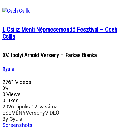
I. Csiliz Menti Népmesemondó Fesztivál – Cseh
Csilla
XV. Ipolyi Arnold Verseny – Farkas Bianka
Gyula
2761 Videos
0%
0 Views
0 Likes
2026. április 12. vasárnap
ESEMÉNY
Verseny
VIDEÓ
By Gyula
Screenshots