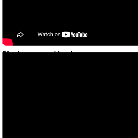
NEXT
XIV. Bíborpiros szép rózsa • Tardoskeddi Férfikar
Haraszti Mária
2026. február 26. csütörtök
Böngésszen az archívumban:
❖
Minden hír egy helyen
❖
Tompa Mihály Országos Verseny
❖
Gombaszögi Nyári Tábor
❖
Csengő Énekszó
❖
Fórum Kisebbségkutató Intézet
❖
Duna Menti Tavasz
❖
Ipolyi Arnold Népmesemondó Verseny
❖
Bíborpiros szép rózsa
❖
Pozsonyi Casino
❖
Somorjai Kaszinó
❖
Kincskeresők