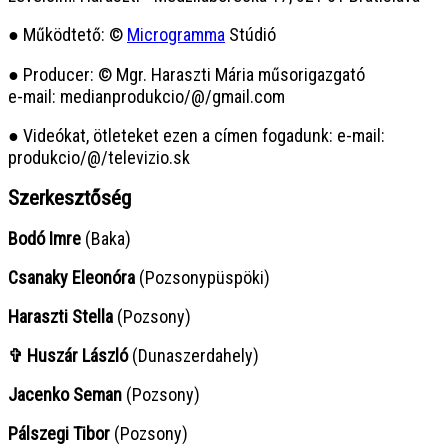
● Működtető: ©
Microgramma
Stúdió
● Producer: © Mgr. Haraszti Mária műsorigazgató
e-mail: medianprodukcio/@/gmail.com
● Videókat, ötleteket ezen a címen fogadunk: e-mail:
produkcio/@/televizio.sk
Szerkesztőség
Bodó Imre
(Baka)
Csanaky Eleonóra
(Pozsonypüspöki)
Haraszti Stella
(Pozsony)
✞ Huszár László
(Dunaszerdahely)
Jacenko Seman
(Pozsony)
Pálszegi Tibor
(Pozsony)