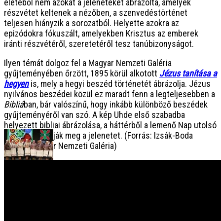
életéből nem azokat a jeleneteket ábrázolta, amelyek
részvétet keltenek a nézőben, a szenvedéstörténet
teljesen hiányzik a sorozatból. Helyette azokra az
epizódokra fókuszált, amelyekben Krisztus az emberek
iránti részvétéről, szeretetéről tesz tanúbizonyságot.
Ilyen témát dolgoz fel a Magyar Nemzeti Galéria
gyűjteményében őrzött, 1895 körül alkotott
Jézus tanítása a
hegyen
is, mely a hegyi beszéd történetét ábrázolja. Jézus
nyilvános beszédei közül ez maradt fenn a legteljesebben a
Bibliá
ban, bár valószínű, hogy inkább különböző beszédek
gyűjteményéről van szó. A kép Uhde első szabadba
helyezett bibliai ábrázolása, a háttérből a lemenő Nap utolsó
sugarai világítják meg a jelenetet. (Forrás: Izsák-Boda
Bianka, Magyar Nemzeti Galéria)
PREV
XIV. Bíborpiros szép rózsa • Rozmaring Hagyományőrző
Csoport (Abaújszina)