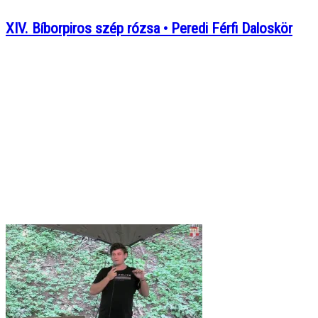
XIV. Bíborpiros szép rózsa • Peredi Férfi Daloskör