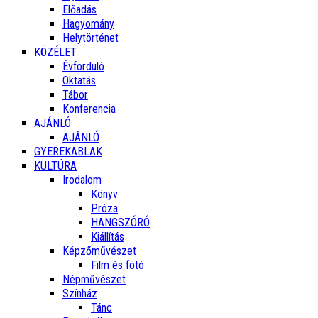
Előadás
Hagyomány
Helytörténet
KÖZÉLET
Évforduló
Oktatás
Tábor
Konferencia
AJÁNLÓ
AJÁNLÓ
GYEREKABLAK
KULTÚRA
Irodalom
Könyv
Próza
HANGSZÓRÓ
Kiállítás
Képzőművészet
Film és fotó
Népművészet
Színház
Tánc