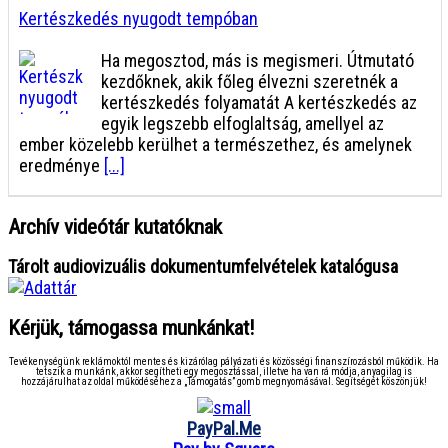
Kertészkedés nyugodt tempóban
Ha megosztod, más is megismeri. Útmutató
kezdőknek, akik főleg élvezni szeretnék a
kertészkedés folyamatát A kertészkedés az
egyik legszebb elfoglaltság, amellyel az
ember közelebb kerülhet a természethez, és amelynek
eredménye
[...]
Archív videótár kutatóknak
Tárolt audiovizuális dokumentumfelvételek katalógusa
Kérjük, támogassa munkánkat!
Tevékenységünk reklámoktól mentes és kizárólag pályázati és közösségi finanszírozásból működik. Ha
tetszik a munkánk, akkor segítheti egy megosztással, illetve ha van rá módja, anyagilag is
hozzájárulhat az oldal működéséhez a „Támogatás” gomb megnyomásával. Segítségét köszönjük!
PayPal.Me