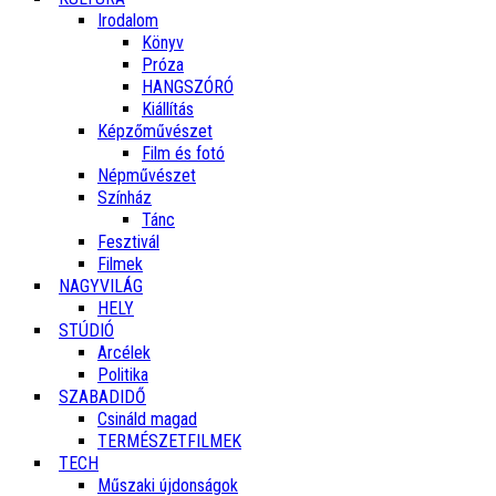
Irodalom
Könyv
Próza
HANGSZÓRÓ
Kiállítás
Képzőművészet
Film és fotó
Népművészet
Színház
Tánc
Fesztivál
Filmek
NAGYVILÁG
HELY
STÚDIÓ
Arcélek
Politika
SZABADIDŐ
Csináld magad
TERMÉSZETFILMEK
TECH
Műszaki újdonságok