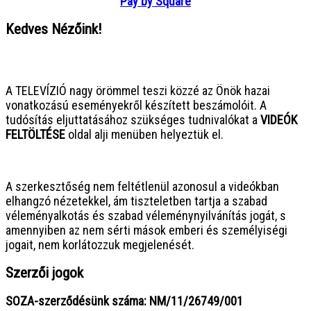
Pay by Square
Kedves Nézőink!
● ● ● ● ● ● ● ● ● ● ● ● ● ● ● ●
A TELEVÍZIÓ nagy örömmel teszi közzé az Önök hazai
vonatkozású eseményekről készített beszámolóit. A
tudósítás eljuttatásához szükséges tudnivalókat a
VIDEÓK
FELTÖLTÉSE
oldal alji menüben helyeztük el.
● ● ● ● ● ● ● ● ● ● ● ● ● ● ● ●
A szerkesztőség nem feltétlenül azonosul a videókban
elhangzó nézetekkel, ám tiszteletben tartja a szabad
véleményalkotás és szabad véleménynyilvánítás jogát, s
amennyiben az nem sérti mások emberi és személyiségi
jogait, nem korlátozzuk megjelenését.
Szerzői jogok
SOZA-szerződésünk száma: NM/11/26749/001