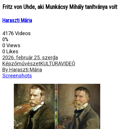
Fritz von Uhde, aki Munkácsy Mihály tanítványa volt
Haraszti Mária
4176 Videos
0%
0 Views
0 Likes
2026. február 25. szerda
Képzőművészet
KULTÚRA
VIDEÓ
By Haraszti Mária
Screenshots