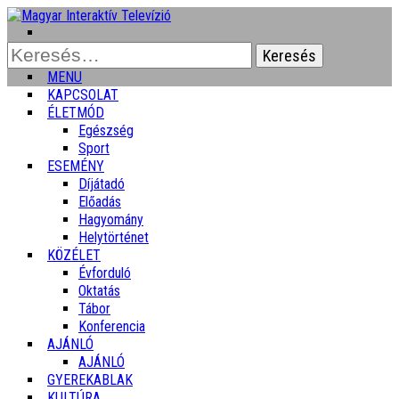
Keresés:
MENU
KAPCSOLAT
ÉLETMÓD
Egészség
Sport
ESEMÉNY
Díjátadó
Előadás
Hagyomány
Helytörténet
KÖZÉLET
Évforduló
Oktatás
Tábor
Konferencia
AJÁNLÓ
AJÁNLÓ
GYEREKABLAK
KULTÚRA