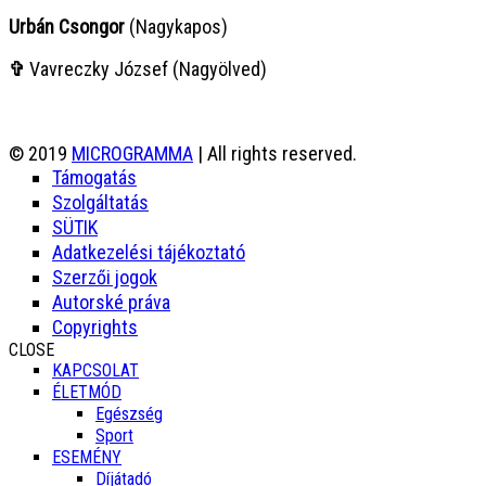
Urbán Csongor
(Nagykapos)
✞
Vavreczky József (Nagyölved)
© 2019
MICROGRAMMA
| All rights reserved.
Támogatás
Szolgáltatás
SÜTIK
Adatkezelési tájékoztató
Szerzői jogok
Autorské práva
Copyrights
CLOSE
KAPCSOLAT
ÉLETMÓD
Egészség
Sport
ESEMÉNY
Díjátadó