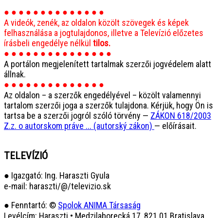
● ● ● ● ● ● ● ● ● ● ● ● ● ●
A videók, zenék, az oldalon közölt szövegek és képek
felhasználása a jogtulajdonos, illetve a Televízió előzetes
írásbeli engedélye nélkül
tilos.
● ● ● ● ● ● ● ● ● ● ● ● ● ● ●
A portálon megjelenített tartalmak szerzői jogvédelem alatt
állnak.
● ● ● ● ● ● ● ● ● ● ● ● ● ●
Az oldalon – a szerzők engedélyével – közölt valamennyi
tartalom szerzői joga a szerzők tulajdona. Kérjük, hogy Ön is
tartsa be a szerzői jogról szóló törvény —
ZÁKON 618/2003
Z.z. o autorskom práve ... (autorský zákon)
— előírásait.
TELEVÍZIÓ
● Igazgató: Ing. Haraszti Gyula
e-mail: haraszti/@/televizio.sk
● Fenntartó: ©
Spolok ANIMA Társaság
Levélcím: Haraszti • Medzilaborecká 17, 821 01 Bratislava