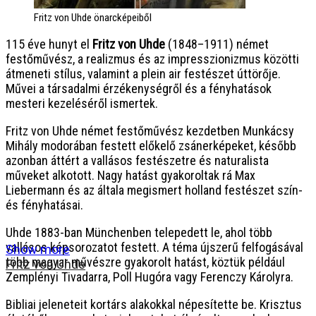
Fritz von Uhde önarcképeiből
115 éve hunyt el
Fritz von Uhde
(1848–1911) német
festőművész, a realizmus és az impresszionizmus közötti
átmeneti stílus, valamint a plein air festészet úttörője.
Művei a társadalmi érzékenységről és a fényhatások
mesteri kezeléséről ismertek.
Fritz von Uhde német festőművész kezdetben Munkácsy
Mihály modorában festett előkelő zsánerképeket, később
azonban áttért a vallásos festészetre és naturalista
műveket alkotott. Nagy hatást gyakoroltak rá Max
Liebermann és az általa megismert holland festészet szín-
és fényhatásai.
Uhde 1883-ban Münchenben telepedett le, ahol több
vallásos képsorozatot festett. A téma újszerű felfogásával
Show more
több magyar művészre gyakorolt hatást, köztük például
Fritz von Uhde
Zemplényi Tivadarra, Poll Hugóra vagy Ferenczy Károlyra.
Bibliai jeleneteit kortárs alakokkal népesítette be. Krisztus