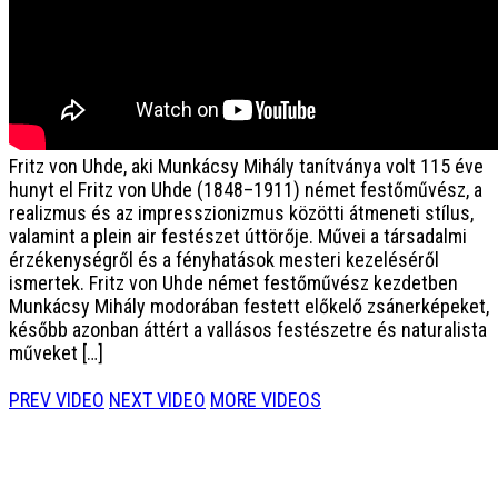
Fritz von Uhde, aki Munkácsy Mihály tanítványa volt
115 éve
hunyt el Fritz von Uhde (1848–1911) német festőművész, a
realizmus és az impresszionizmus közötti átmeneti stílus,
valamint a plein air festészet úttörője. Művei a társadalmi
érzékenységről és a fényhatások mesteri kezeléséről
ismertek. Fritz von Uhde német festőművész kezdetben
Munkácsy Mihály modorában festett előkelő zsánerképeket,
később azonban áttért a vallásos festészetre és naturalista
műveket […]
PREV VIDEO
NEXT VIDEO
MORE VIDEOS