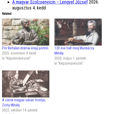
A magyar Szolzsenyicin – Lengyel József
2026.
augusztus 4. kedd
Related
Pór Bertalan drámai erejű portréi
120 éve halt meg Munkácsy
2025. november 4. kedd
Mihály
In "Képzőművészet"
2020. május 1. péntek
In "Képzőművészet"
A cárok magyar udvari festője,
Zichy Mihály
2022. október 14. péntek