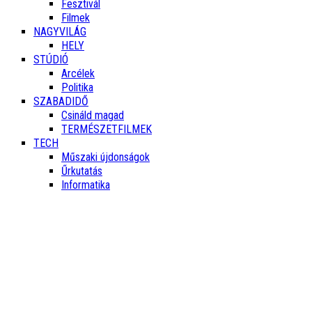
Fesztivál
Filmek
NAGYVILÁG
HELY
STÚDIÓ
Arcélek
Politika
SZABADIDŐ
Csináld magad
TERMÉSZETFILMEK
TECH
Műszaki újdonságok
Űrkutatás
Informatika