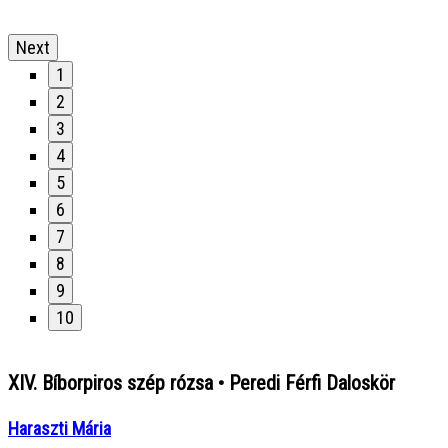
Next
1
2
3
4
5
6
7
8
9
10
XIV. Bíborpiros szép rózsa • Peredi Férfi Daloskör
Haraszti Mária