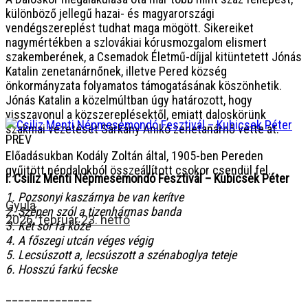
különböző jellegű hazai- és magyarországi
vendégszereplést tudhat maga mögött. Sikereiket
nagymértékben a szlovákiai kórusmozgalom elismert
szakemberének, a Csemadok Életmű-díjjal kitüntetett Jónás
Katalin zenetanárnőnek, illetve Pered község
önkormányzata folyamatos támogatásának köszönhetik.
Jónás Katalin a közelmúltban úgy határozott, hogy
visszavonul a közszereplésektől, emiatt daloskörünk
szakmai vezetését Sárkány Anikó zenetanárnő vette át.
PREV
Előadásukban Kodály Zoltán által, 1905-ben Pereden
gyűjtött népdalokból összeállított csokor csendül fel.
I. Csiliz Menti Népmesemondó Fesztivál – Kubicsek Péter
1. Pozsonyi kaszárnya be van kerítve
Gyula
2. Szépen szól a tizenhármas banda
2026. február 23. hétfő
3. Két sor fa közé
4. A főszegi utcán véges végig
5. Lecsúszott a, lecsúszott a szénaboglya teteje
6. Hosszú farkú fecske
______________