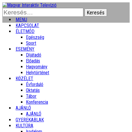
Keresés:
MENU
KAPCSOLAT
ÉLETMÓD
Egészség
Sport
ESEMÉNY
Díjátadó
Előadás
Hagyomány
Helytörténet
KÖZÉLET
Évforduló
Oktatás
Tábor
Konferencia
AJÁNLÓ
AJÁNLÓ
GYEREKABLAK
KULTÚRA
Irodalom