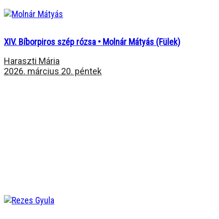
XIV. Bíborpiros szép rózsa • Molnár Mátyás (Fülek)
Haraszti Mária
2026. március 20. péntek