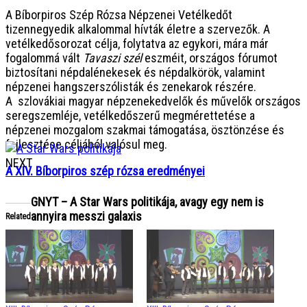
A Bíborpiros Szép Rózsa Népzenei Vetélkedőt
tizennegyedik alkalommal hívták életre a szervezők. A
vetélkedősorozat célja, folytatva az egykori, mára már
fogalommá vált
Tavaszi szél
eszméit, országos fórumot
biztosítani népdalénekesek és népdalkörök, valamint
népzenei hangszerszólisták és zenekarok részére.
A szlovákiai magyar népzenekedvelők és művelők országos
seregszemléje, vetélkedőszerű megmérettetése a
népzenei mozgalom szakmai támogatása, ösztönzése és
fejlesztése céljából valósul meg.
NEXT
A XIV. Bíborpiros szép rózsa eredményei
GNYT – A Star Wars politikája, avagy egy nem is
annyira messzi galaxis
Related