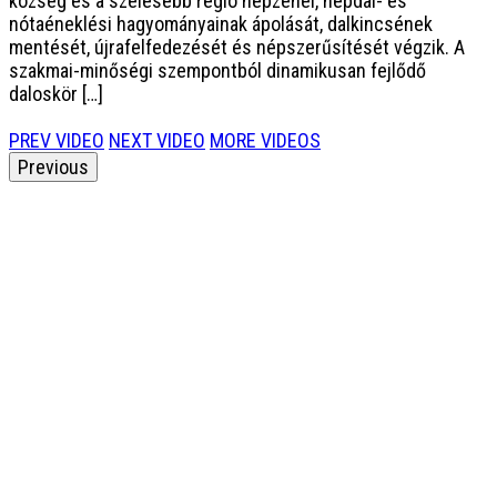
község és a szélesebb régió népzenei, népdal- és
nótaéneklési hagyományainak ápolását, dalkincsének
mentését, újrafelfedezését és népszerűsítését végzik. A
szakmai-minőségi szempontból dinamikusan fejlődő
daloskör […]
PREV VIDEO
NEXT VIDEO
MORE VIDEOS
Previous