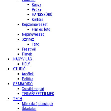
Könyv
Próza
HANGSZÓRÓ
Kiállítás
Képzőművészet
Film és fotó
Népművészet
Színház
Tánc
Fesztivál
Filmek
NAGYVILÁG
HELY
STÚDIÓ
Arcélek
Politika
SZABADIDŐ
Csináld magad
TERMÉSZETFILMEK
TECH
Műszaki újdonságok
Űrkutatás