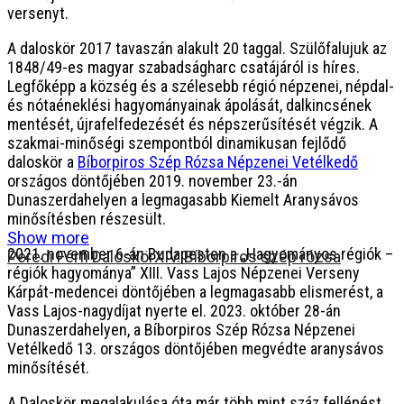
versenyt.
A daloskör 2017 tavaszán alakult 20 taggal. Szülőfalujuk az
1848/49-es magyar szabadságharc csatájáról is híres.
Legfőképp a község és a szélesebb régió népzenei, népdal-
és nótaéneklési hagyományainak ápolását, dalkincsének
mentését, újrafelfedezését és népszerűsítését végzik. A
szakmai-minőségi szempontból dinamikusan fejlődő
daloskör a
Bíborpiros Szép Rózsa Népzenei Vetélkedő
országos döntőjében 2019. november 23.-án
Dunaszerdahelyen a legmagasabb Kiemelt Aranysávos
minősítésben részesült.
Show more
2021. november 6-án Budapesten a „Hagyományos régiók –
Peredi Férfi Daloskör
XIV. Bíborpiros szép rózsa
régiók hagyománya” XIII. Vass Lajos Népzenei Verseny
Kárpát-medencei döntőjében a legmagasabb elismerést, a
Vass Lajos-nagydíjat nyerte el. 2023. október 28-án
Dunaszerdahelyen, a Bíborpiros Szép Rózsa Népzenei
Vetélkedő 13. országos döntőjében megvédte aranysávos
minősítését.
A Daloskör megalakulása óta már több mint száz fellépést,