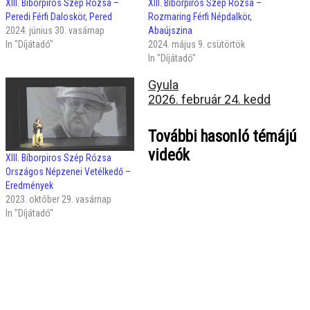
XIII. Bíborpiros Szép Rózsa –
XIII. Bíborpiros Szép Rózsa –
Peredi Férfi Daloskör, Pered
Rozmaring Férfi Népdalkör,
2024. június 30. vasárnap
Abaújszina
In "Díjátadó"
2024. május 9. csütörtök
In "Díjátadó"
Gyula
2026. február 24. kedd
További hasonló témájú
videók
XIII. Bíborpiros Szép Rózsa
Országos Népzenei Vetélkedő –
Eredmények
2023. október 29. vasárnap
In "Díjátadó"