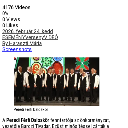
4176 Videos
0%
0 Views
0 Likes
2026. február 24. kedd
ESEMÉNY
Verseny
VIDEÓ
By Haraszti Mária
Screenshots
Peredi Férfi Daloskör
A
Peredi Férfi Daloskör
fenntartója az önkormányzat,
vezetője Barczi Tivadar. Ezüst minősítéssel zárták a