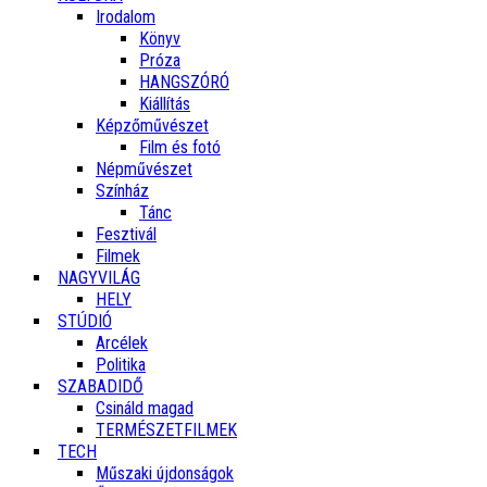
Irodalom
Könyv
Próza
HANGSZÓRÓ
Kiállítás
Képzőművészet
Film és fotó
Népművészet
Színház
Tánc
Fesztivál
Filmek
NAGYVILÁG
HELY
STÚDIÓ
Arcélek
Politika
SZABADIDŐ
Csináld magad
TERMÉSZETFILMEK
TECH
Műszaki újdonságok