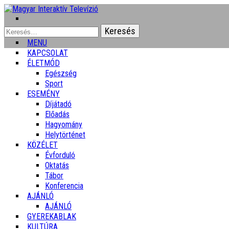
Keresés:
MENU
KAPCSOLAT
ÉLETMÓD
Egészség
Sport
ESEMÉNY
Díjátadó
Előadás
Hagyomány
Helytörténet
KÖZÉLET
Évforduló
Oktatás
Tábor
Konferencia
AJÁNLÓ
AJÁNLÓ
GYEREKABLAK
KULTÚRA