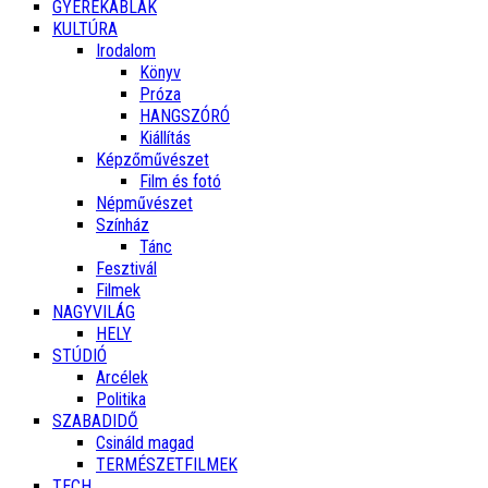
GYEREKABLAK
KULTÚRA
Irodalom
Könyv
Próza
HANGSZÓRÓ
Kiállítás
Képzőművészet
Film és fotó
Népművészet
Színház
Tánc
Fesztivál
Filmek
NAGYVILÁG
HELY
STÚDIÓ
Arcélek
Politika
SZABADIDŐ
Csináld magad
TERMÉSZETFILMEK
TECH