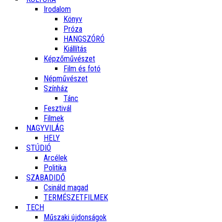
Irodalom
Könyv
Próza
HANGSZÓRÓ
Kiállítás
Képzőművészet
Film és fotó
Népművészet
Színház
Tánc
Fesztivál
Filmek
NAGYVILÁG
HELY
STÚDIÓ
Arcélek
Politika
SZABADIDŐ
Csináld magad
TERMÉSZETFILMEK
TECH
Műszaki újdonságok