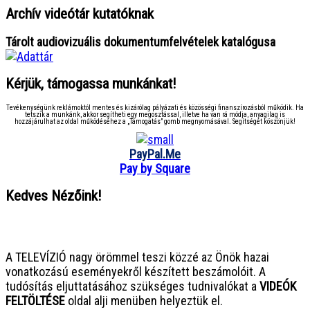
Archív videótár kutatóknak
Tárolt audiovizuális dokumentumfelvételek katalógusa
Kérjük, támogassa munkánkat!
Tevékenységünk reklámoktól mentes és kizárólag pályázati és közösségi finanszírozásból működik. Ha
tetszik a munkánk, akkor segítheti egy megosztással, illetve ha van rá módja, anyagilag is
hozzájárulhat az oldal működéséhez a „Támogatás” gomb megnyomásával. Segítségét köszönjük!
PayPal.Me
Pay by Square
Kedves Nézőink!
● ● ● ● ● ● ● ● ● ● ● ● ● ● ● ●
A TELEVÍZIÓ nagy örömmel teszi közzé az Önök hazai
vonatkozású eseményekről készített beszámolóit. A
tudósítás eljuttatásához szükséges tudnivalókat a
VIDEÓK
FELTÖLTÉSE
oldal alji menüben helyeztük el.