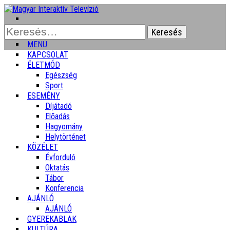
Keresés:
MENU
KAPCSOLAT
ÉLETMÓD
Egészség
Sport
ESEMÉNY
Díjátadó
Előadás
Hagyomány
Helytörténet
KÖZÉLET
Évforduló
Oktatás
Tábor
Konferencia
AJÁNLÓ
AJÁNLÓ
GYEREKABLAK
KULTÚRA