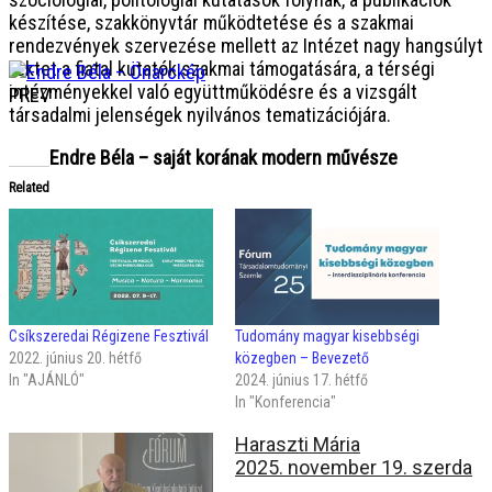
készítése, szakkönyvtár működtetése és a szakmai
rendezvények szervezése mellett az Intézet nagy hangsúlyt
fektet a fiatal kutatók szakmai támogatására, a térségi
intézményekkel való együttműködésre és a vizsgált
PREV
társadalmi jelenségek nyilvános tematizációjára.
Endre Béla – saját korának modern művésze
Related
Csíkszeredai Régizene Fesztivál
Tudomány magyar kisebbségi
2022. június 20. hétfő
közegben – Bevezető
In "AJÁNLÓ"
2024. június 17. hétfő
In "Konferencia"
Haraszti Mária
2025. november 19. szerda