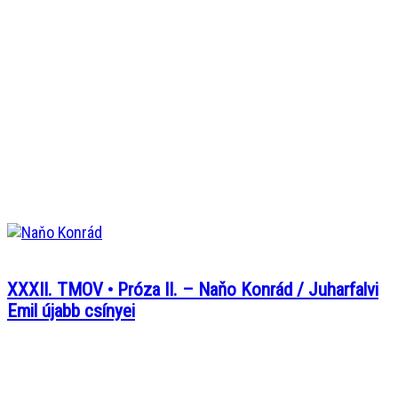
XXXII. TMOV • Próza II. – Naňo Konrád / Juharfalvi
Emil újabb csínyei