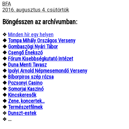
BFA
2016. augusztus 4. csütörtök
Böngésszen az archívumban:
❖
Minden hír egy helyen
❖
Tompa Mihály Országos Verseny
❖
Gombaszögi Nyári Tábor
❖
Csengő Énekszó
❖
Fórum Kisebbségkutató Intézet
❖
Duna Menti Tavasz
❖
Ipolyi Arnold Népmesemondó Verseny
❖
Bíborpiros szép rózsa
❖
Pozsonyi Casino
❖
Somorjai Kaszinó
❖
Kincskeresők
❖
Zene, koncertek…
❖
Természetfilmek
❖
Dunszt-estek
❖
...