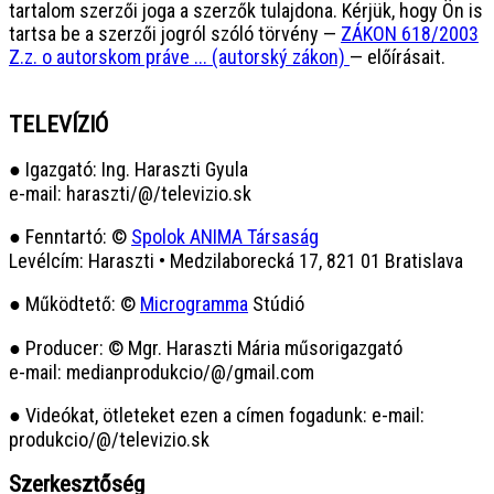
tartalom szerzői joga a szerzők tulajdona. Kérjük, hogy Ön is
tartsa be a szerzői jogról szóló törvény —
ZÁKON 618/2003
Z.z. o autorskom práve ... (autorský zákon)
— előírásait.
TELEVÍZIÓ
● Igazgató: Ing. Haraszti Gyula
e-mail: haraszti/@/televizio.sk
● Fenntartó: ©
Spolok ANIMA Társaság
Levélcím: Haraszti • Medzilaborecká 17, 821 01 Bratislava
● Működtető: ©
Microgramma
Stúdió
● Producer: © Mgr. Haraszti Mária műsorigazgató
e-mail: medianprodukcio/@/gmail.com
● Videókat, ötleteket ezen a címen fogadunk: e-mail:
produkcio/@/televizio.sk
Szerkesztőség