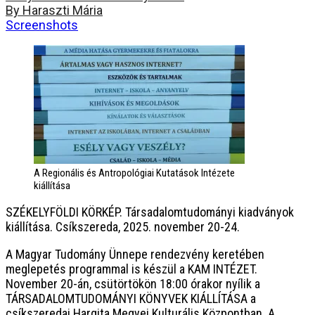
By Haraszti Mária
Screenshots
A Regionális és Antropológiai Kutatások Intézete
kiállítása
SZÉKELYFÖLDI KÖRKÉP. Társadalomtudományi kiadványok
kiállítása. Csíkszereda, 2025. november 20-24.
A Magyar Tudomány Ünnepe rendezvény keretében
meglepetés programmal is készül a KAM INTÉZET.
November 20-án, csütörtökön 18:00 órakor nyílik a
TÁRSADALOMTUDOMÁNYI KÖNYVEK KIÁLLÍTÁSA a
csíkszeredai Hargita Megyei Kulturális Központban. A