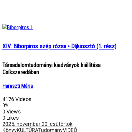
XIV. Bíborpiros szép rózsa • Díjkiosztó (1. rész)
Társadalomtudományi kiadványok kiállítása
Csíkszeredában
Haraszti Mária
4176 Videos
0%
0 Views
0 Likes
2025. november 20. csütörtök
Könyv
KULTÚRA
Tudomány
VIDEÓ