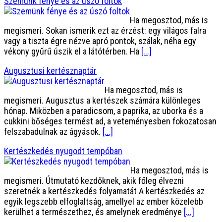
Szemünk fénye és az úszó foltok
Ha megosztod, más is
megismeri. Sokan ismerik ezt az érzést: egy világos falra
vagy a tiszta égre nézve apró pontok, szálak, néha egy
vékony gyűrű úszik el a látótérben. Ha
[...]
Augusztusi kertésznaptár
Ha megosztod, más is
megismeri. Augusztus a kertészek számára különleges
hónap. Miközben a paradicsom, a paprika, az uborka és a
cukkini bőséges termést ad, a veteményesben fokozatosan
felszabadulnak az ágyások.
[...]
Kertészkedés nyugodt tempóban
Ha megosztod, más is
megismeri. Útmutató kezdőknek, akik főleg élvezni
szeretnék a kertészkedés folyamatát A kertészkedés az
egyik legszebb elfoglaltság, amellyel az ember közelebb
kerülhet a természethez, és amelynek eredménye
[...]