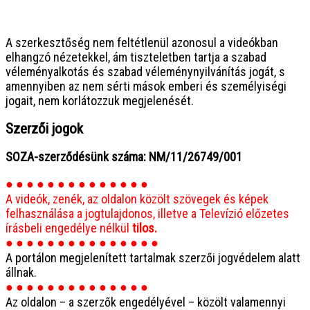
● ● ● ● ● ● ● ● ● ● ● ● ● ● ● ●
A szerkesztőség nem feltétlenül azonosul a videókban
elhangzó nézetekkel, ám tiszteletben tartja a szabad
véleményalkotás és szabad véleménynyilvánítás jogát, s
amennyiben az nem sérti mások emberi és személyiségi
jogait, nem korlátozzuk megjelenését.
Szerzői jogok
SOZA-szerződésünk száma: NM/11/26749/001
● ● ● ● ● ● ● ● ● ● ● ● ● ●
A videók, zenék, az oldalon közölt szövegek és képek
felhasználása a jogtulajdonos, illetve a Televízió előzetes
írásbeli engedélye nélkül
tilos.
● ● ● ● ● ● ● ● ● ● ● ● ● ● ●
A portálon megjelenített tartalmak szerzői jogvédelem alatt
állnak.
● ● ● ● ● ● ● ● ● ● ● ● ● ●
Az oldalon – a szerzők engedélyével – közölt valamennyi