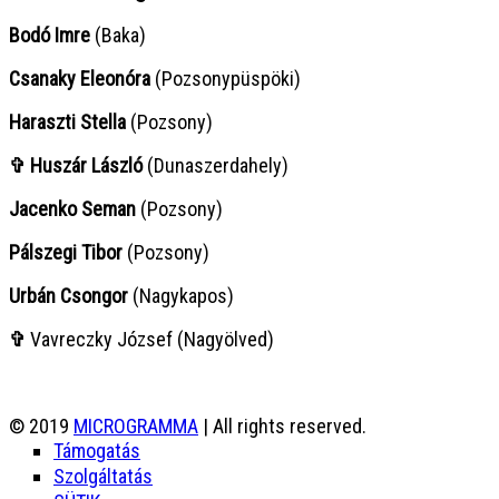
Bodó Imre
(Baka)
Csanaky Eleonóra
(Pozsonypüspöki)
Haraszti Stella
(Pozsony)
✞ Huszár László
(Dunaszerdahely)
Jacenko Seman
(Pozsony)
Pálszegi Tibor
(Pozsony)
Urbán Csongor
(Nagykapos)
✞
Vavreczky József (Nagyölved)
© 2019
MICROGRAMMA
| All rights reserved.
Támogatás
Szolgáltatás