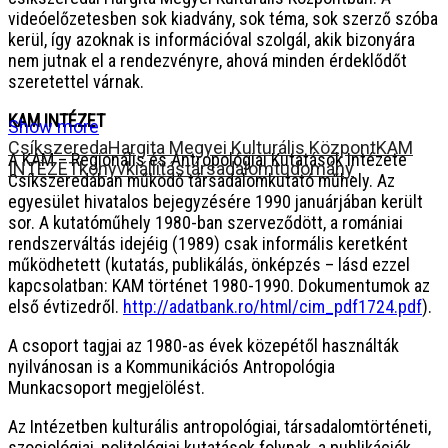
videóelőzetesben sok kiadvány, sok téma, sok szerző szóba
kerül, így azoknak is információval szolgál, akik bizonyára
nem jutnak el a rendezvényre, ahová minden érdeklődőt
szeretettel várnak.
KAM INTÉZET
Show more
Csíkszereda
Hargita Megyei Kulturális Központ
KAM
A KAM – Regionális és Antropológiai Kutatások Intézete
INTÉZET
könyvkiállítás
társadalomtudomány
Csíkszeredában működő társadalomkutató műhely. Az
egyesület hivatalos bejegyzésére 1990 januárjában került
sor. A kutatóműhely 1980-ban szerveződött, a romániai
rendszerváltás idejéig (1989) csak informális keretként
működhetett (kutatás, publikálás, önképzés – lásd ezzel
kapcsolatban: KAM történet 1980-1990. Dokumentumok az
első évtizedről.
http://adatbank.ro/html/cim_pdf1724.pdf
).
A csoport tagjai az 1980-as évek közepétől használták
nyilvánosan is a Kommunikációs Antropológia
Munkacsoport megjelölést.
Az Intézetben kulturális antropológiai, társadalomtörténeti,
szociológiai, politológiai kutatások folynak, a publikációk