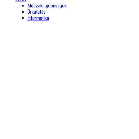
Műszaki újdonságok
Űrkutatás
Informatika