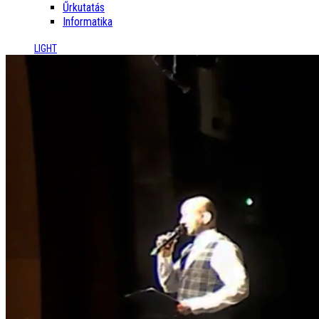
Űrkutatás
Informatika
LIGHT