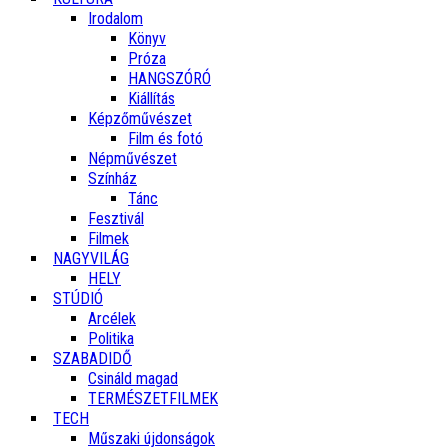
Irodalom
Könyv
Próza
HANGSZÓRÓ
Kiállítás
Képzőművészet
Film és fotó
Népművészet
Színház
Tánc
Fesztivál
Filmek
NAGYVILÁG
HELY
STÚDIÓ
Arcélek
Politika
SZABADIDŐ
Csináld magad
TERMÉSZETFILMEK
TECH
Műszaki újdonságok