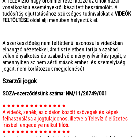
A TELEVÍZIÓ nagy örömmel teszi közzé az Önök hazai
vonatkozású eseményekről készített beszámolóit. A
tudósítás eljuttatásához szükséges tudnivalókat a
VIDEÓK
FELTÖLTÉSE
oldal alji menüben helyeztük el.
● ● ● ● ● ● ● ● ● ● ● ● ● ● ● ●
A szerkesztőség nem feltétlenül azonosul a videókban
elhangzó nézetekkel, ám tiszteletben tartja a szabad
véleményalkotás és szabad véleménynyilvánítás jogát, s
amennyiben az nem sérti mások emberi és személyiségi
jogait, nem korlátozzuk megjelenését.
Szerzői jogok
SOZA-szerződésünk száma: NM/11/26749/001
● ● ● ● ● ● ● ● ● ● ● ● ● ●
A videók, zenék, az oldalon közölt szövegek és képek
felhasználása a jogtulajdonos, illetve a Televízió előzetes
írásbeli engedélye nélkül
tilos.
● ● ● ● ● ● ● ● ● ● ● ● ● ● ●