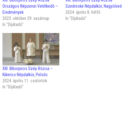
Országos Népzenei Vetélkedő –
Szedreske Népdalkör, Nagyölved
Eredmények
2024. április 8. hétfő
2023. október 29. vasárnap
In "Díjátadó"
In "Díjátadó"
XIII. Bíborpiros Szép Rózsa –
Kikerics Népdalkör, Pelsőc
2024. április 11. csütörtök
In "Díjátadó"