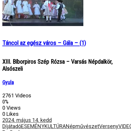
Táncol az egész város – Gála – (1)
XIII. Bíborpiros Szép Rózsa – Varsás Népdalkör,
Alsószeli
Gyula
2761 Videos
0%
0 Views
0 Likes
2024. május 14. kedd
Díjátadó
ESEMÉNY
KULTÚRA
Népművészet
Verseny
VIDE