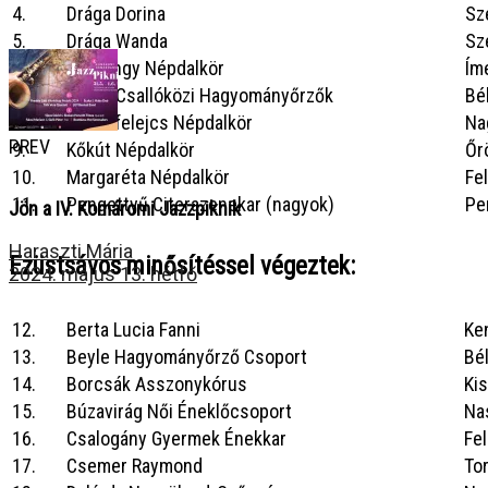
4.
Drága Dorina
Sz
5.
Drága Wanda
Sz
6.
Fagyöngy Népdalkör
Ím
7.
Felső-Csallóközi Hagyományőrzők
Bé
8.
Kéknefelejcs Népdalkör
Na
PREV
9.
Kőkút Népdalkör
Őr
10.
Margaréta Népdalkör
Fe
11.
Pengettyű Citerazenekar (nagyok)
Pe
Jön a IV. Komáromi Jazzpiknik
Haraszti Mária
Ezüstsávos
minősítéssel végeztek
:
2024. május 13. hétfő
12.
Berta Lucia Fanni
Ke
13.
Beyle Hagyományőrző Csoport
Bé
14.
Borcsák Asszonykórus
Ki
15.
Búzavirág Női Éneklőcsoport
Na
16.
Csalogány Gyermek Énekkar
Fel
17.
Csemer Raymond
To