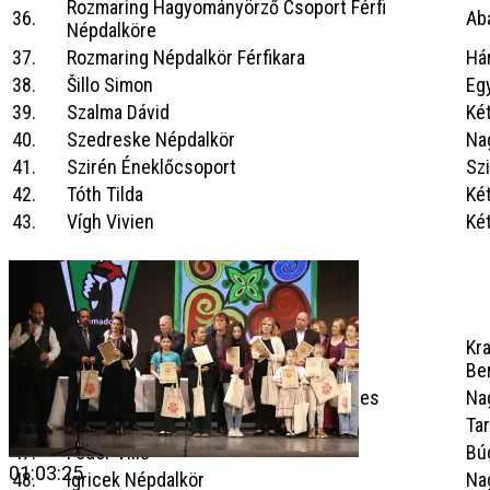
Rozmaring Hagyományörző Csoport Férfi
36.
Ab
Népdalköre
37.
Rozmaring Népdalkör Férfikara
Há
38.
Šillo Simon
Eg
39.
Szalma Dávid
Ké
40.
Szedreske Népdalkör
Na
41.
Szirén Éneklőcsoport
Szi
42.
Tóth Tilda
Ké
43.
Vígh Vivien
Ké
Aranysávos
minősítéssel végeztek
:
Kra
44.
Andrássy Dénes Férfikar
Be
45.
Csillagfürt Népdalkör és Citeraegyüttes
Na
46.
Fehér Akác Asszonykórus
Ta
47.
Fodor Villő
Bú
01:03:25
48.
Igricek Népdalkör
Na