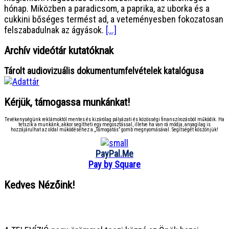
hónap. Miközben a paradicsom, a paprika, az uborka és a
cukkini bőséges termést ad, a veteményesben fokozatosan
felszabadulnak az ágyások.
[...]
Archív videótár kutatóknak
Tárolt audiovizuális dokumentumfelvételek katalógusa
Kérjük, támogassa munkánkat!
Tevékenységünk reklámoktól mentes és kizárólag pályázati és közösségi finanszírozásból működik. Ha
tetszik a munkánk, akkor segítheti egy megosztással, illetve ha van rá módja, anyagilag is
hozzájárulhat az oldal működéséhez a „Támogatás” gomb megnyomásával. Segítségét köszönjük!
PayPal.Me
Pay by Square
Kedves Nézőink!
● ● ● ● ● ● ● ● ● ● ● ● ● ● ● ●