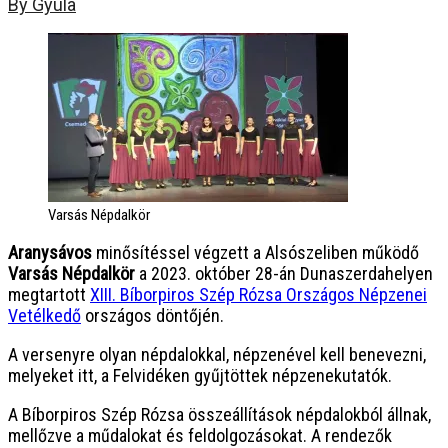
By Gyula
Varsás Népdalkör
Aranysávos
minősítéssel végzett a Alsószeliben működő
Varsás Népdalkör
a 2023. október 28-án Dunaszerdahelyen
megtartott
XIII. Bíborpiros Szép Rózsa Országos Népzenei
Vetélkedő
országos döntőjén.
A versenyre olyan népdalokkal, népzenével kell benevezni,
melyeket itt, a Felvidéken gyűjtöttek népzenekutatók.
A Bíborpiros Szép Rózsa összeállítások népdalokból állnak,
mellőzve a műdalokat és feldolgozásokat. A rendezők