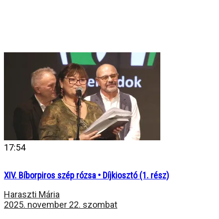
17:54
XIV. Bíborpiros szép rózsa • Díjkiosztó (1. rész)
Haraszti Mária
2025. november 22. szombat