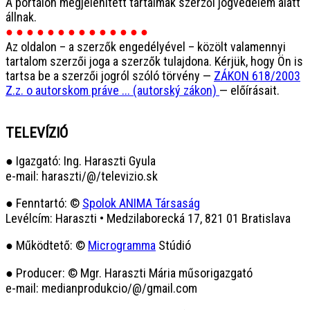
A portálon megjelenített tartalmak szerzői jogvédelem alatt
állnak.
● ● ● ● ● ● ● ● ● ● ● ● ● ●
Az oldalon – a szerzők engedélyével – közölt valamennyi
tartalom szerzői joga a szerzők tulajdona. Kérjük, hogy Ön is
tartsa be a szerzői jogról szóló törvény —
ZÁKON 618/2003
Z.z. o autorskom práve ... (autorský zákon)
— előírásait.
TELEVÍZIÓ
● Igazgató: Ing. Haraszti Gyula
e-mail: haraszti/@/televizio.sk
● Fenntartó: ©
Spolok ANIMA Társaság
Levélcím: Haraszti • Medzilaborecká 17, 821 01 Bratislava
● Működtető: ©
Microgramma
Stúdió
● Producer: © Mgr. Haraszti Mária műsorigazgató
e-mail: medianprodukcio/@/gmail.com