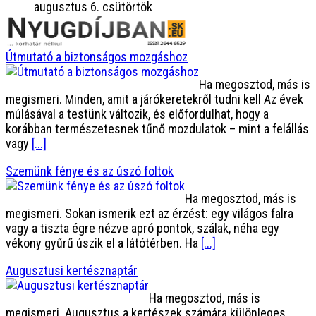
augusztus 6. csütörtök
Útmutató a biztonságos mozgáshoz
Ha megosztod, más is
megismeri. Minden, amit a járókeretekről tudni kell Az évek
múlásával a testünk változik, és előfordulhat, hogy a
korábban természetesnek tűnő mozdulatok – mint a felállás
vagy
[...]
Szemünk fénye és az úszó foltok
Ha megosztod, más is
megismeri. Sokan ismerik ezt az érzést: egy világos falra
vagy a tiszta égre nézve apró pontok, szálak, néha egy
vékony gyűrű úszik el a látótérben. Ha
[...]
Augusztusi kertésznaptár
Ha megosztod, más is
megismeri. Augusztus a kertészek számára különleges