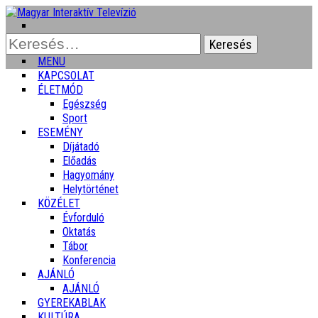
Keresés:
MENU
KAPCSOLAT
ÉLETMÓD
Egészség
Sport
ESEMÉNY
Díjátadó
Előadás
Hagyomány
Helytörténet
KÖZÉLET
Évforduló
Oktatás
Tábor
Konferencia
AJÁNLÓ
AJÁNLÓ
GYEREKABLAK
KULTÚRA