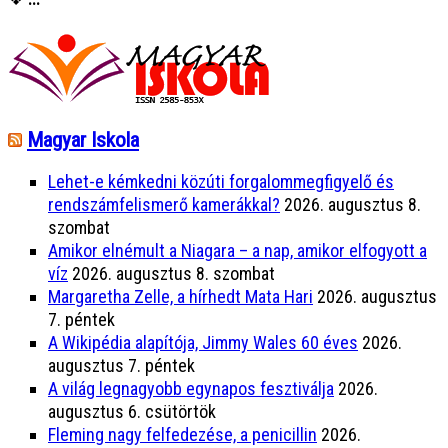
Magyar Iskola
Lehet-e kémkedni közúti forgalommegfigyelő és
rendszámfelismerő kamerákkal?
2026. augusztus 8.
szombat
Amikor elnémult a Niagara – a nap, amikor elfogyott a
víz
2026. augusztus 8. szombat
Margaretha Zelle, a hírhedt Mata Hari
2026. augusztus
7. péntek
A Wikipédia alapítója, Jimmy Wales 60 éves
2026.
augusztus 7. péntek
A világ legnagyobb egynapos fesztiválja
2026.
augusztus 6. csütörtök
Fleming nagy felfedezése, a penicillin
2026.