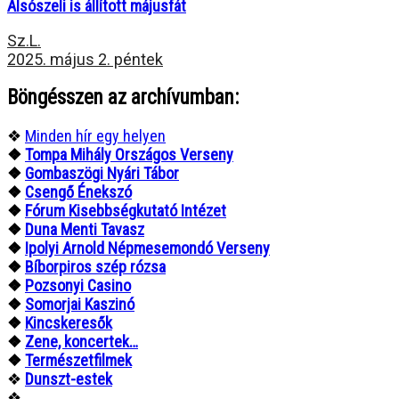
Alsószeli is állított májusfát
Sz.L.
2025. május 2. péntek
Böngésszen az archívumban:
❖
Minden hír egy helyen
❖
Tompa Mihály Országos Verseny
❖
Gombaszögi Nyári Tábor
❖
Csengő Énekszó
❖
Fórum Kisebbségkutató Intézet
❖
Duna Menti Tavasz
❖
Ipolyi Arnold Népmesemondó Verseny
❖
Bíborpiros szép rózsa
❖
Pozsonyi Casino
❖
Somorjai Kaszinó
❖
Kincskeresők
❖
Zene, koncertek…
❖
Természetfilmek
❖
Dunszt-estek
❖
...