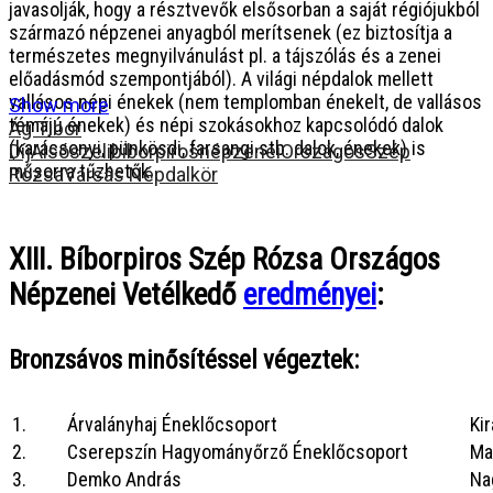
javasolják, hogy a résztvevők elsősorban a saját régiójukból
származó népzenei anyagból merítsenek (ez biztosítja a
természetes megnyilvánulást pl. a tájszólás és a zenei
előadásmód szempontjából). A világi népdalok mellett
vallásos népi énekek (nem templomban énekelt, de vallásos
Show more
témájú énekek) és népi szokásokhoz kapcsolódó dalok
Ág Tibor
(karácsonyi, pünkösdi, farsangi stb. dalok, énekek) is
Díj
Alsószeli
bíborpiros
népzenei
Országos
Szép
műsorra tűzhetők.
Rózsa
Varsás Népdalkör
XIII. Bíborpiros Szép Rózsa Országos
Népzenei Vetélkedő
eredményei
:
Bronzsávos minősítéssel végeztek:
1.
Árvalányhaj Éneklőcsoport
Ki
2.
Cserepszín Hagyományőrző Éneklőcsoport
Ma
3.
Demko András
Na