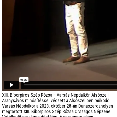
XIII. Bíborpiros Szép Rózsa – Varsás Népdalkör, Alsószeli
Aranysávos minősítéssel végzett a Alsószeliben működő
Varsás Népdalkör a 2023. október 28-án Dunaszerdahelyen
megtartott XIII. Bíborpiros Szép Rózsa Országos Népzenei
Vetélkedő országos döntőjén. A versenyre olyan