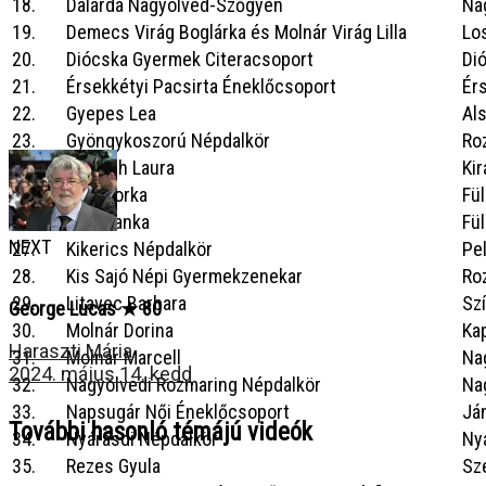
18.
Dalárda Nagyölved-Szőgyén
Na
19.
Demecs Virág Boglárka és Molnár Virág Lilla
Lo
20.
Diócska Gyermek Citeracsoport
Di
21.
Érsekkétyi Pacsirta Éneklőcsoport
Ér
22.
Gyepes Lea
Al
23.
Gyöngykoszorú Népdalkör
Ro
24.
Horváth Laura
Ki
25.
Illés Dorka
Fü
26.
Illés Panka
Fü
NEXT
27.
Kikerics Népdalkör
Pe
28.
Kis Sajó Népi Gyermekzenekar
Ro
29.
Litavec Barbara
Sz
George Lucas ★ 80
30.
Molnár Dorina
Ka
Haraszti Mária
31.
Molnár Marcell
Na
2024. május 14. kedd
32.
Nagyölvedi Rozmaring Népdalkör
Na
33.
Napsugár Női Éneklőcsoport
Já
További hasonló témájú videók
34.
Nyárasdi Népdalkör
Ny
35.
Rezes Gyula
Sz