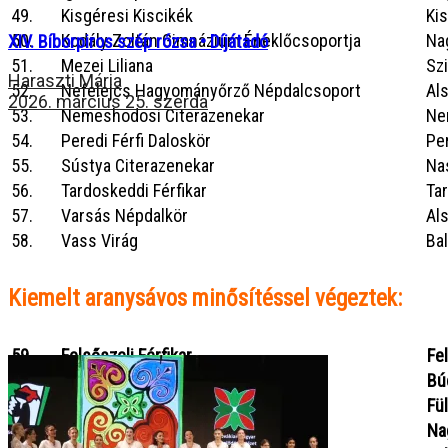
49.
Kisgéresi Kiscikék
Ki
50.
Kodály Zoltán Gimnázium Éneklőcsoportja
Na
XIV. Bíborpiros szép rózsa • Díjátadó
51.
Mezei Liliana
Szi
Haraszti Mária
52.
Nefelejcs Hagyományőrző Népdalcsoport
Al
2026. március 25. szerda
53.
Nemeshodosi Citerazenekar
Ne
54.
Peredi Férfi Daloskör
Pe
55.
Sústya Citerazenekar
Na
56.
Tardoskeddi Férfikar
Ta
57.
Varsás Népdalkör
Als
58.
Vass Virág
Ba
Kiemelt aranysávos
minősítéssel végeztek
:
59.
Felsőszeli Férfikar
Fe
60.
Fodor Borbála és Kopsa Boglárka
Bú
61.
Foncsik Énekegyüttes
Fü
62.
Jámbor Mónika
Na