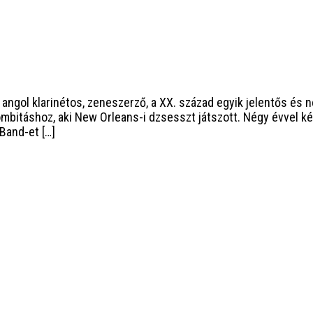
 angol klarinétos, zeneszerző, a XX. század egyik jelentős és né
mbitáshoz, aki New Orleans-i dzsesszt játszott. Négy évvel kés
Band-et […]