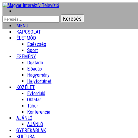
Keresés:
MENU
KAPCSOLAT
ÉLETMÓD
Egészség
Sport
ESEMÉNY
Díjátadó
Előadás
Hagyomány
Helytörténet
KÖZÉLET
Évforduló
Oktatás
Tábor
Konferencia
AJÁNLÓ
AJÁNLÓ
GYEREKABLAK
KULTÚRA