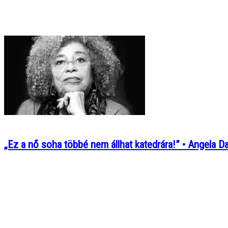
„Ez a nő soha többé nem állhat katedrára!” • Angela D