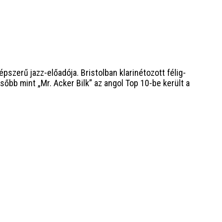
pszerű jazz-előadója. Bristolban klarinétozott félig-
őbb mint „Mr. Acker Bilk” az angol Top 10-be került a