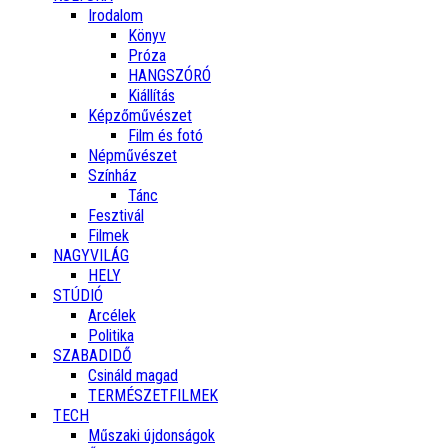
Irodalom
Könyv
Próza
HANGSZÓRÓ
Kiállítás
Képzőművészet
Film és fotó
Népművészet
Színház
Tánc
Fesztivál
Filmek
NAGYVILÁG
HELY
STÚDIÓ
Arcélek
Politika
SZABADIDŐ
Csináld magad
TERMÉSZETFILMEK
TECH
Műszaki újdonságok