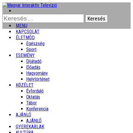
Keresés:
MENU
KAPCSOLAT
ÉLETMÓD
Egészség
Sport
ESEMÉNY
Díjátadó
Előadás
Hagyomány
Helytörténet
KÖZÉLET
Évforduló
Oktatás
Tábor
Konferencia
AJÁNLÓ
AJÁNLÓ
GYEREKABLAK
KULTÚRA