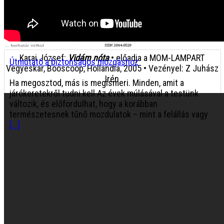
Fleming nagy felfedezése, a penicillin
2026.
augusztus 6. csütörtök
Karai József:
Vidám nóta
• előadja a MOM-LAMPART
Útmutató a biztonságos mozgáshoz
Vegyeskar, Booscoop, Hollandia, 2005 • Vezényel: Z Juhász
Irén
Ha megosztod, más is megismeri. Minden, amit a
járókeretekről tudni kell Az évek múlásával a testünk
változik, és előfordulhat, hogy a korábban
természetesnek tűnő mozdulatok – mint a felállás vagy
[...]