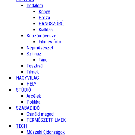
Irodalom
Könyv
Próza
HANGSZÓRÓ
Kiállítás
Képzőművészet
Film és fotó
Népművészet
Színház
Tánc
Fesztivál
Filmek
NAGYVILÁG
HELY
STÚDIÓ
Arcélek
Politika
SZABADIDŐ
Csináld magad
TERMÉSZETFILMEK
TECH
Műszaki újdonságok