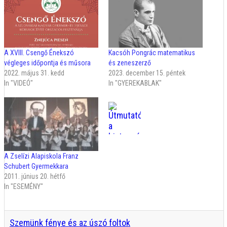
A XVIII. Csengő Énekszó
Kacsóh Pongrác matematikus
végleges időpontja és műsora
és zeneszerző
2022. május 31. kedd
2023. december 15. péntek
In "VIDEÓ"
In "GYEREKABLAK"
A Zselízi Alapiskola Franz
Schubert Gyermekkara
2011. június 20. hétfő
In "ESEMÉNY"
Szemünk fénye és az úszó foltok