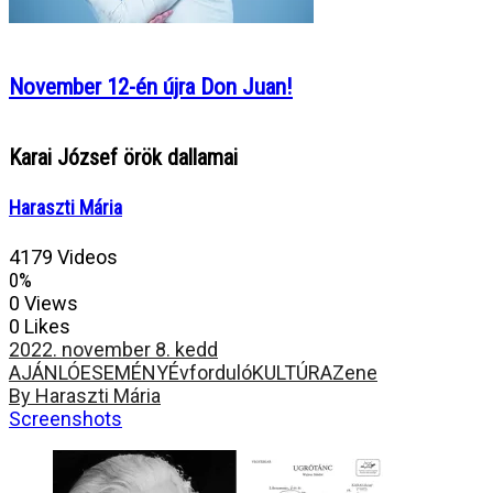
November 12-én újra Don Juan!
Karai József örök dallamai
Haraszti Mária
4179 Videos
0%
0 Views
0 Likes
2022. november 8. kedd
AJÁNLÓ
ESEMÉNY
Évforduló
KULTÚRA
Zene
By Haraszti Mária
Screenshots