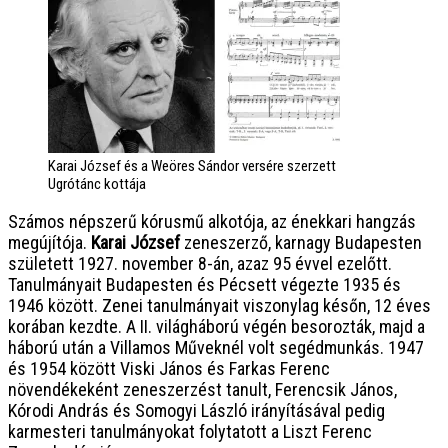
Karai József és a Weöres Sándor versére szerzett
Ugrótánc kottája
Számos népszerű kórusmű alkotója, az énekkari hangzás
megújítója.
Karai József
zeneszerző, karnagy Budapesten
született 1927. november 8-án, azaz 95 évvel ezelőtt.
Tanulmányait Budapesten és Pécsett végezte 1935 és
1946 között. Zenei tanulmányait viszonylag későn, 12 éves
korában kezdte. A II. világháború végén besorozták, majd a
háború után a Villamos Műveknél volt segédmunkás. 1947
és 1954 között Viski János és Farkas Ferenc
növendékeként zeneszerzést tanult, Ferencsik János,
Kórodi András és Somogyi László irányításával pedig
karmesteri tanulmányokat folytatott a Liszt Ferenc