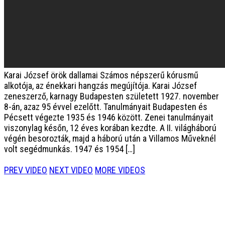
Karai József örök dallamai
Számos népszerű kórusmű
alkotója, az énekkari hangzás megújítója. Karai József
zeneszerző, karnagy Budapesten született 1927. november
8-án, azaz 95 évvel ezelőtt. Tanulmányait Budapesten és
Pécsett végezte 1935 és 1946 között. Zenei tanulmányait
viszonylag későn, 12 éves korában kezdte. A II. világháború
végén besorozták, majd a háború után a Villamos Műveknél
volt segédmunkás. 1947 és 1954 […]
PREV VIDEO
NEXT VIDEO
MORE VIDEOS