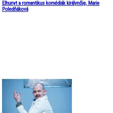
Elhunyt a romantikus komédiák királynője, Marie
Poledňáková