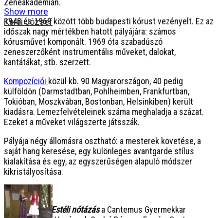
Zeneakadémián.
Show more
1948 és 1969 között több budapesti kórust vezényelt. Ez az
Karai József
időszak nagy mértékben hatott pályájára: számos
kórusművet komponált. 1969 óta szabadúszó
zeneszerzőként instrumentális műveket, dalokat,
kantátákat, stb. szerzett.
Kompozíciói
közül kb. 90 Magyarországon, 40 pedig
külföldön (Darmstadtban, Pohlheimben, Frankfurtban,
Tokióban, Moszkvában, Bostonban, Helsinkiben) került
kiadásra. Lemezfelvételeinek száma meghaladja a százat.
Ezeket a műveket világszerte játsszák.
Pályája négy állomásra osztható: a mesterek követése, a
saját hang keresése, egy különleges avantgarde stílus
kialakítása és egy, az egyszerűségen alapuló módszer
kikristályosítása.
Fent:
Karai József:
Estéli nótázás
a Cantemus Gyermekkar