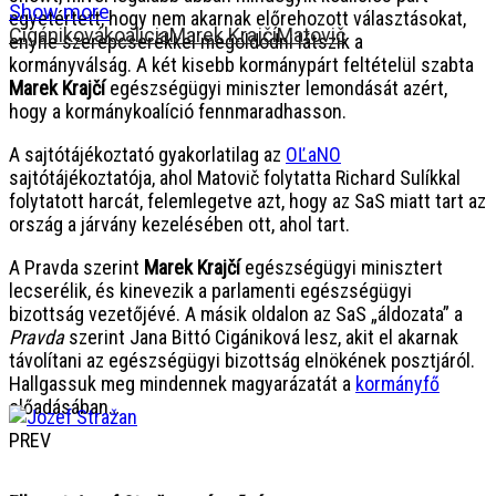
Show more
egyetértett, hogy nem akarnak előrehozott választásokat,
Cigániková
koalicia
Marek Krajčí
Matovič
enyhe szerepcserékkel megoldódni látszik a
kormányválság. A két kisebb kormánypárt feltételül szabta
Marek Krajčí
egészségügyi miniszter lemondását azért,
hogy a kormánykoalíció fennmaradhasson.
A sajtótájékoztató gyakorlatilag az
OĽaNO
sajtótájékoztatója, ahol Matovič folytatta Richard Sulíkkal
folytatott harcát, felemlegetve azt, hogy az SaS miatt tart az
ország a járvány kezelésében ott, ahol tart.
A Pravda szerint
Marek Krajčí
egészségügyi minisztert
lecserélik, és kinevezik a parlamenti egészségügyi
bizottság vezetőjévé. A másik oldalon az SaS „áldozata” a
Pravda
szerint Jana Bittó Cigániková lesz, akit el akarnak
távolítani az egészségügyi bizottság elnökének posztjáról.
Hallgassuk meg mindennek magyarázatát a
kormányfő
előadásában…
PREV