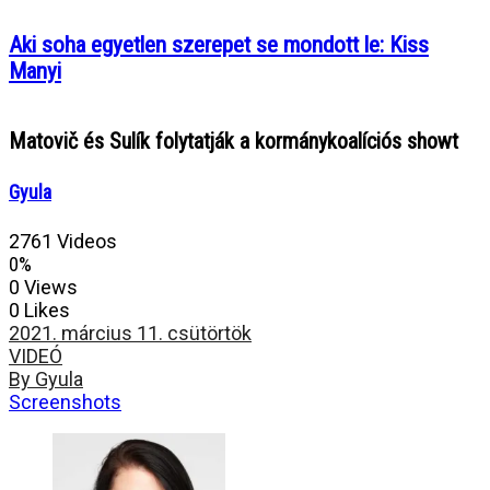
Aki soha egyetlen szerepet se mondott le: Kiss
Manyi
Matovič és Sulík folytatják a kormánykoalíciós showt
Gyula
2761 Videos
0%
0 Views
0 Likes
2021. március 11. csütörtök
VIDEÓ
By Gyula
Screenshots