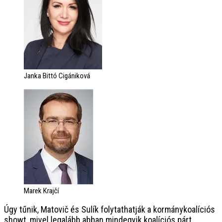
Janka Bittó Cigániková
Marek Krajčí
Úgy tűnik, Matovič és Sulík folytathatják a kormánykoalíciós
showt, mivel legalább abban mindegyik koalíciós párt