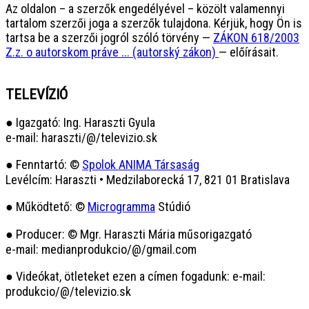
Az oldalon – a szerzők engedélyével – közölt valamennyi
tartalom szerzői joga a szerzők tulajdona. Kérjük, hogy Ön is
tartsa be a szerzői jogról szóló törvény —
ZÁKON 618/2003
Z.z. o autorskom práve ... (autorský zákon)
— előírásait.
TELEVÍZIÓ
● Igazgató: Ing. Haraszti Gyula
e-mail: haraszti/@/televizio.sk
● Fenntartó: ©
Spolok ANIMA Társaság
Levélcím: Haraszti • Medzilaborecká 17, 821 01 Bratislava
● Működtető: ©
Microgramma
Stúdió
● Producer: © Mgr. Haraszti Mária műsorigazgató
e-mail: medianprodukcio/@/gmail.com
● Videókat, ötleteket ezen a címen fogadunk: e-mail:
produkcio/@/televizio.sk