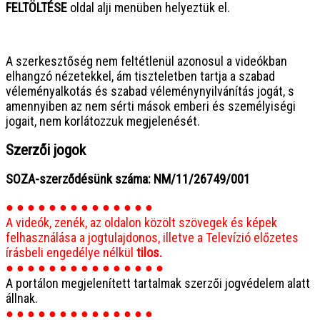
FELTÖLTÉSE
oldal alji menüben helyeztük el.
● ● ● ● ● ● ● ● ● ● ● ● ● ● ● ●
A szerkesztőség nem feltétlenül azonosul a videókban
elhangzó nézetekkel, ám tiszteletben tartja a szabad
véleményalkotás és szabad véleménynyilvánítás jogát, s
amennyiben az nem sérti mások emberi és személyiségi
jogait, nem korlátozzuk megjelenését.
Szerzői jogok
SOZA-szerződésünk száma: NM/11/26749/001
● ● ● ● ● ● ● ● ● ● ● ● ● ●
A videók, zenék, az oldalon közölt szövegek és képek
felhasználása a jogtulajdonos, illetve a Televízió előzetes
írásbeli engedélye nélkül
tilos.
● ● ● ● ● ● ● ● ● ● ● ● ● ● ●
A portálon megjelenített tartalmak szerzői jogvédelem alatt
állnak.
● ● ● ● ● ● ● ● ● ● ● ● ● ●