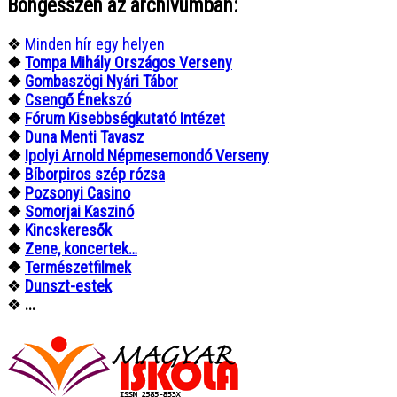
Böngésszen az archívumban:
❖
Minden hír egy helyen
❖
Tompa Mihály Országos Verseny
❖
Gombaszögi Nyári Tábor
❖
Csengő Énekszó
❖
Fórum Kisebbségkutató Intézet
❖
Duna Menti Tavasz
❖
Ipolyi Arnold Népmesemondó Verseny
❖
Bíborpiros szép rózsa
❖
Pozsonyi Casino
❖
Somorjai Kaszinó
❖
Kincskeresők
❖
Zene, koncertek…
❖
Természetfilmek
❖
Dunszt-estek
❖
...