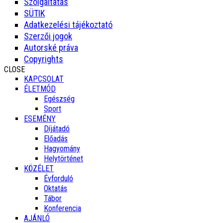
Szolgáltatás
SÜTIK
Adatkezelési tájékoztató
Szerzői jogok
Autorské práva
Copyrights
CLOSE
KAPCSOLAT
ÉLETMÓD
Egészség
Sport
ESEMÉNY
Díjátadó
Előadás
Hagyomány
Helytörténet
KÖZÉLET
Évforduló
Oktatás
Tábor
Konferencia
AJÁNLÓ