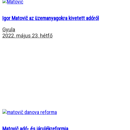
Igor Matovič az üzemanyagokra kivetett adóról
Gyula
2022. május 23. hétfő
Matovič adó- és járulékreformja