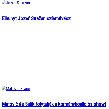
Elhunyt Jozef Stražan színművész
Matovič és Sulík folytatják a kormánykoalíciós showt