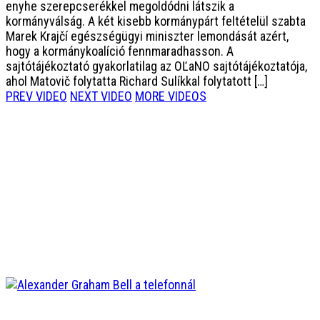
enyhe szerepcserékkel megoldódni látszik a
kormányválság. A két kisebb kormánypárt feltételül szabta
Marek Krajčí egészségügyi miniszter lemondását azért,
hogy a kormánykoalíció fennmaradhasson. A
sajtótájékoztató gyakorlatilag az OĽaNO sajtótájékoztatója,
ahol Matovič folytatta Richard Sulíkkal folytatott […]
PREV VIDEO
NEXT VIDEO
MORE VIDEOS