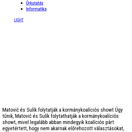
Űrkutatás
Informatika
LIGHT
Matovič és Sulík folytatják a kormánykoalíciós showt
Úgy
tűnik, Matovič és Sulík folytathatják a kormánykoalíciós
showt, mivel legalább abban mindegyik koalíciós párt
egyetértett, hogy nem akarnak előrehozott választásokat,