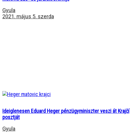
Gyula
2021. május 5. szerda
Ideiglenesen Eduard Heger pénzügyminiszter veszi át Krajčí
posztját
Gyula