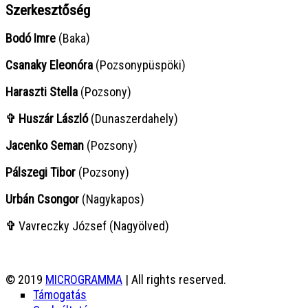
Szerkesztőség
Bodó Imre
(Baka)
Csanaky Eleonóra
(Pozsonypüspöki)
Haraszti Stella
(Pozsony)
✞ Huszár László
(Dunaszerdahely)
Jacenko Seman
(Pozsony)
Pálszegi Tibor
(Pozsony)
Urbán Csongor
(Nagykapos)
✞
Vavreczky József (Nagyölved)
© 2019
MICROGRAMMA
| All rights reserved.
Támogatás