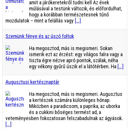
amit a járókeretekről tudni kell Az évek
múlásával a testünk változik, és előfordulhat,
hogy a korábban természetesnek tűnő
mozdulatok – mint a felállás vagy
[...]
Szemünk fénye és az úszó foltok
Ha megosztod, más is megismeri. Sokan
ismerik ezt az érzést: egy világos falra vagy a
tiszta égre nézve apró pontok, szálak, néha
egy vékony gyűrű úszik el a látótérben. Ha
[...]
Augusztusi kertésznaptár
Ha megosztod, más is megismeri. Augusztus
a kertészek számára különleges hónap.
Miközben a paradicsom, a paprika, az uborka
és a cukkini bőséges termést ad, a
veteményesben fokozatosan felszabadulnak az ágyások.
[...]