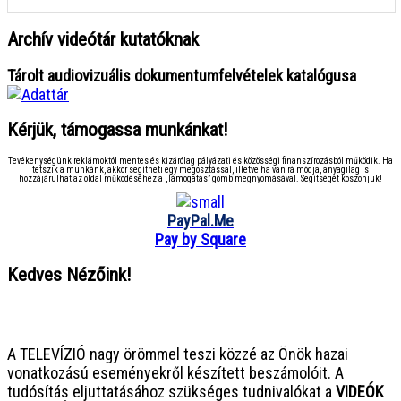
Archív videótár kutatóknak
Tárolt audiovizuális dokumentumfelvételek katalógusa
Kérjük, támogassa munkánkat!
Tevékenységünk reklámoktól mentes és kizárólag pályázati és közösségi finanszírozásból működik. Ha
tetszik a munkánk, akkor segítheti egy megosztással, illetve ha van rá módja, anyagilag is
hozzájárulhat az oldal működéséhez a „Támogatás” gomb megnyomásával. Segítségét köszönjük!
PayPal.Me
Pay by Square
Kedves Nézőink!
● ● ● ● ● ● ● ● ● ● ● ● ● ● ● ●
A TELEVÍZIÓ nagy örömmel teszi közzé az Önök hazai
vonatkozású eseményekről készített beszámolóit. A
tudósítás eljuttatásához szükséges tudnivalókat a
VIDEÓK