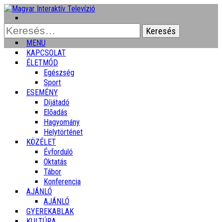
Keresés:
MENU
KAPCSOLAT
ÉLETMÓD
Egészség
Sport
ESEMÉNY
Díjátadó
Előadás
Hagyomány
Helytörténet
KÖZÉLET
Évforduló
Oktatás
Tábor
Konferencia
AJÁNLÓ
AJÁNLÓ
GYEREKABLAK
KULTÚRA