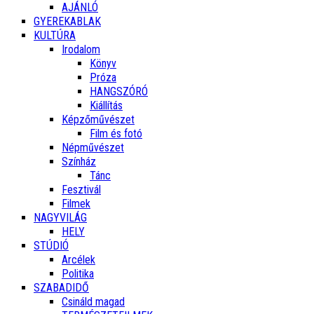
AJÁNLÓ
GYEREKABLAK
KULTÚRA
Irodalom
Könyv
Próza
HANGSZÓRÓ
Kiállítás
Képzőművészet
Film és fotó
Népművészet
Színház
Tánc
Fesztivál
Filmek
NAGYVILÁG
HELY
STÚDIÓ
Arcélek
Politika
SZABADIDŐ
Csináld magad