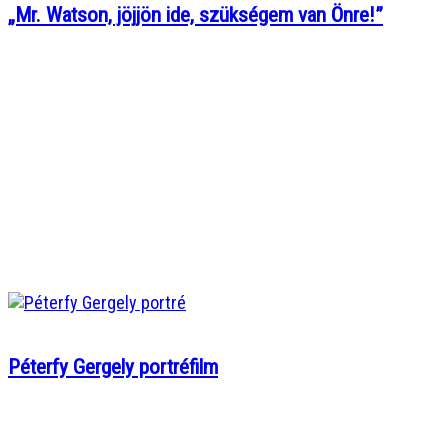
„Mr. Watson, jöjjön ide, szükségem van Önre!”
Péterfy Gergely portréfilm