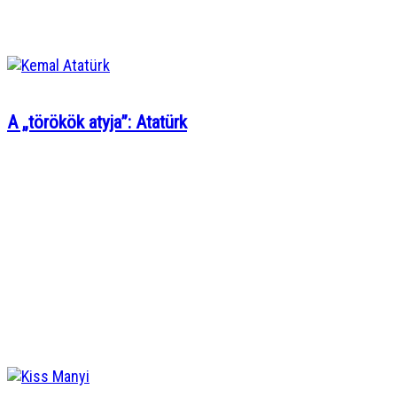
A „törökök atyja”: Atatürk