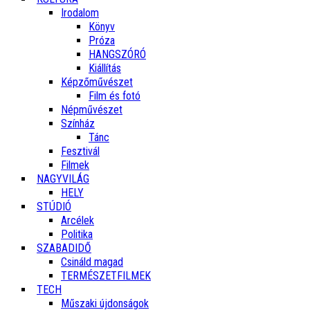
Irodalom
Könyv
Próza
HANGSZÓRÓ
Kiállítás
Képzőművészet
Film és fotó
Népművészet
Színház
Tánc
Fesztivál
Filmek
NAGYVILÁG
HELY
STÚDIÓ
Arcélek
Politika
SZABADIDŐ
Csináld magad
TERMÉSZETFILMEK
TECH
Műszaki újdonságok