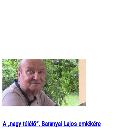
A „nagy túlélő”, Baranyai Lajos emlékére