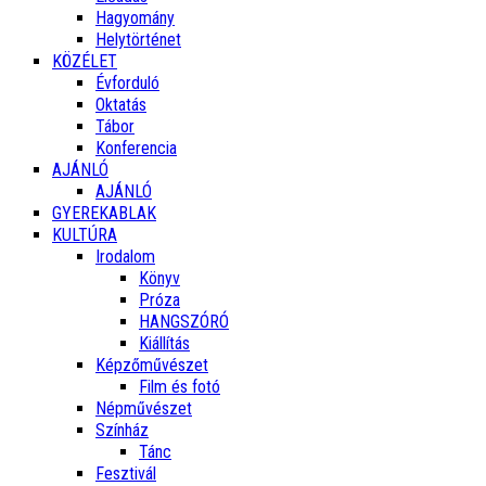
Hagyomány
Helytörténet
KÖZÉLET
Évforduló
Oktatás
Tábor
Konferencia
AJÁNLÓ
AJÁNLÓ
GYEREKABLAK
KULTÚRA
Irodalom
Könyv
Próza
HANGSZÓRÓ
Kiállítás
Képzőművészet
Film és fotó
Népművészet
Színház
Tánc
Fesztivál