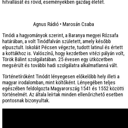
hitvallását és rövid, eseményekben gazdag életét.
Agnus Rádió • Marosán Csaba
Tinódi a hagyományok szerint, a Baranya megyei Rózsafa
határában, a volt Tinódfalván született, amely később
elpusztult. Iskoláit Pécsen végezte, tudott latinul és értett
a kottákhoz is. Valószínű, hogy kezdetben vitézi pályán volt,
Török Bálint szolgálatában. 25 évesen egy ütközetben
megsérült és további hadi szolgálatra alkalmatlanná vált.
Történetíróként Tinódit lényegesen előkelőbb hely illeti a
magyar irodalomban, mint költőként. Lényegében teljes
egészében feldolgozta Magyarország 1541 és 1552 közötti
történelmét. Az általa leírtak minden ellenőrizhető esetben
pontosnak bizonyultak.