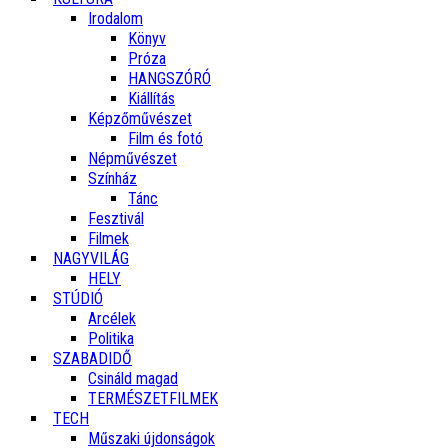
Irodalom
Könyv
Próza
HANGSZÓRÓ
Kiállítás
Képzőművészet
Film és fotó
Népművészet
Színház
Tánc
Fesztivál
Filmek
NAGYVILÁG
HELY
STÚDIÓ
Arcélek
Politika
SZABADIDŐ
Csináld magad
TERMÉSZETFILMEK
TECH
Műszaki újdonságok