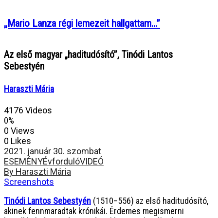
„Mario Lanza régi lemezeit hallgattam…”
Az első magyar „haditudósító”, Tinódi Lantos
Sebestyén
Haraszti Mária
4176 Videos
0%
0 Views
0 Likes
2021. január 30. szombat
ESEMÉNY
Évforduló
VIDEÓ
By Haraszti Mária
Screenshots
Tinódi Lantos Sebestyén
(1510–556) az első haditudósító,
akinek fennmaradtak krónikái. Érdemes megismerni