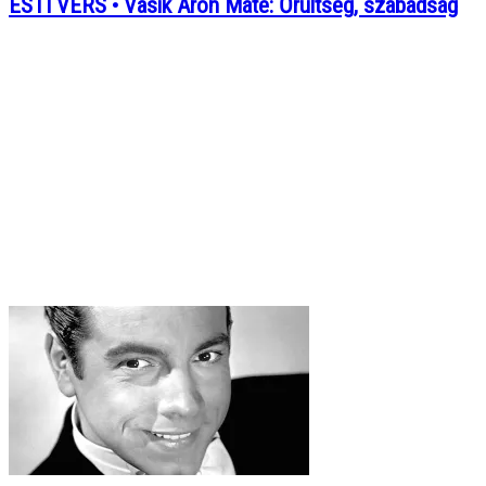
ESTI VERS • Vasik Áron Máté: Őrültség, szabadság