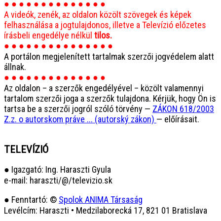
● ● ● ● ● ● ● ● ● ● ● ● ● ●
A videók, zenék, az oldalon közölt szövegek és képek
felhasználása a jogtulajdonos, illetve a Televízió előzetes
írásbeli engedélye nélkül
tilos.
● ● ● ● ● ● ● ● ● ● ● ● ● ● ●
A portálon megjelenített tartalmak szerzői jogvédelem alatt
állnak.
● ● ● ● ● ● ● ● ● ● ● ● ● ●
Az oldalon – a szerzők engedélyével – közölt valamennyi
tartalom szerzői joga a szerzők tulajdona. Kérjük, hogy Ön is
tartsa be a szerzői jogról szóló törvény —
ZÁKON 618/2003
Z.z. o autorskom práve ... (autorský zákon)
— előírásait.
TELEVÍZIÓ
● Igazgató: Ing. Haraszti Gyula
e-mail: haraszti/@/televizio.sk
● Fenntartó: ©
Spolok ANIMA Társaság
Levélcím: Haraszti • Medzilaborecká 17, 821 01 Bratislava