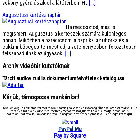
vékony gyűrű úszik el a látótérben. Ha
[...]
Augusztusi kertésznaptár
Ha megosztod, más is
megismeri. Augusztus a kertészek számára különleges
hónap. Miközben a paradicsom, a paprika, az uborka és a
cukkini bőséges termést ad, a veteményesben fokozatosan
felszabadulnak az ágyások.
[...]
Archív videótár kutatóknak
Tárolt audiovizuális dokumentumfelvételek katalógusa
Kérjük, támogassa munkánkat!
Tevékenységünk reklámoktól mentes és kizárólag pályázati és közösségi finanszírozásból működik. Ha
tetszik a munkánk, akkor segítheti egy megosztással, illetve ha van rá módja, anyagilag is
hozzájárulhat az oldal működéséhez a „Támogatás” gomb megnyomásával. Segítségét köszönjük!
PayPal.Me
Pay by Square