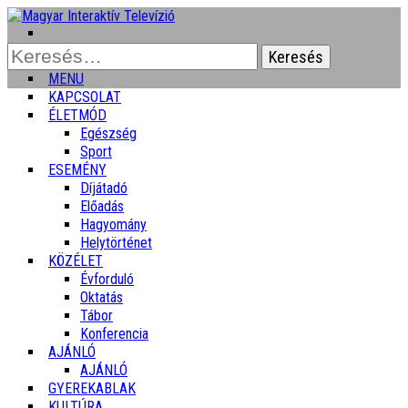
Keresés:
MENU
KAPCSOLAT
ÉLETMÓD
Egészség
Sport
ESEMÉNY
Díjátadó
Előadás
Hagyomány
Helytörténet
KÖZÉLET
Évforduló
Oktatás
Tábor
Konferencia
AJÁNLÓ
AJÁNLÓ
GYEREKABLAK
KULTÚRA