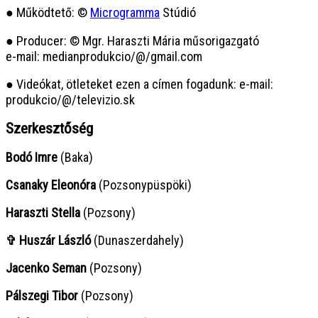
● Működtető: ©
Microgramma
Stúdió
● Producer: © Mgr. Haraszti Mária műsorigazgató
e-mail: medianprodukcio/@/gmail.com
● Videókat, ötleteket ezen a címen fogadunk: e-mail:
produkcio/@/televizio.sk
Szerkesztőség
Bodó Imre
(Baka)
Csanaky Eleonóra
(Pozsonypüspöki)
Haraszti Stella
(Pozsony)
✞ Huszár László
(Dunaszerdahely)
Jacenko Seman
(Pozsony)
Pálszegi Tibor
(Pozsony)