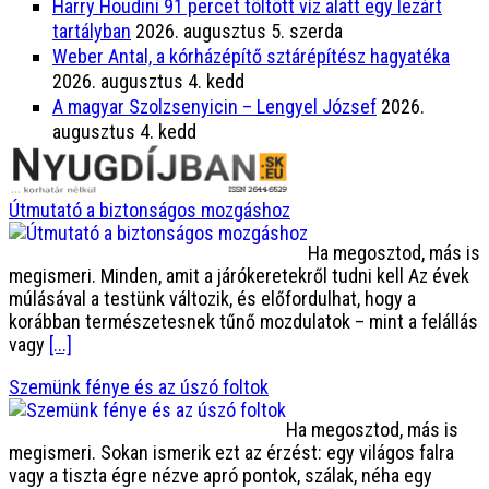
Harry Houdini 91 percet töltött víz alatt egy lezárt
tartályban
2026. augusztus 5. szerda
Weber Antal, a kórházépítő sztárépítész hagyatéka
2026. augusztus 4. kedd
A magyar Szolzsenyicin – Lengyel József
2026.
augusztus 4. kedd
Útmutató a biztonságos mozgáshoz
Ha megosztod, más is
megismeri. Minden, amit a járókeretekről tudni kell Az évek
múlásával a testünk változik, és előfordulhat, hogy a
korábban természetesnek tűnő mozdulatok – mint a felállás
vagy
[...]
Szemünk fénye és az úszó foltok
Ha megosztod, más is
megismeri. Sokan ismerik ezt az érzést: egy világos falra
vagy a tiszta égre nézve apró pontok, szálak, néha egy