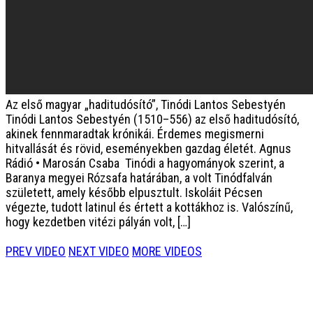
Az első magyar „haditudósító”, Tinódi Lantos Sebestyén
Tinódi Lantos Sebestyén (1510–556) az első haditudósító,
akinek fennmaradtak krónikái. Érdemes megismerni
hitvallását és rövid, eseményekben gazdag életét. Agnus
Rádió • Marosán Csaba Tinódi a hagyományok szerint, a
Baranya megyei Rózsafa határában, a volt Tinódfalván
született, amely később elpusztult. Iskoláit Pécsen
végezte, tudott latinul és értett a kottákhoz is. Valószínű,
hogy kezdetben vitézi pályán volt, […]
PREV VIDEO
NEXT VIDEO
MORE VIDEOS