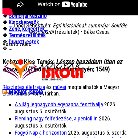
❖
Bíborpiros szép rózsa
❖
Pozsonyi Casino
❖
Somorjai Kaszinó
❖
Kincskeresők
Tinódi Sebestyén:
Egri históriának summája; Sokféle
❖
Zene, koncertek…
részögösről
(részletek) • Béke Csaba
❖
Természetfilmek
❖
Dunszt-estek
Vezető videó:
❖
...
Kobzos Kiss Tamás:
Lészen beszédem itten ez
országról
(Tinódi Lantos Sebestyén; 1549)
Részletes életrajza
és
művei
megtalálhatók a Magyar
Magyar Iskola
Elektronikus Könyvtárban.
A világ legnagyobb egynapos fesztiválja
2026.
augusztus 6. csütörtök
Fleming nagy felfedezése, a penicillin
2026.
augusztus 6. csütörtök
Fogyó Nap a horizonton
2026. augusztus 5. szerda