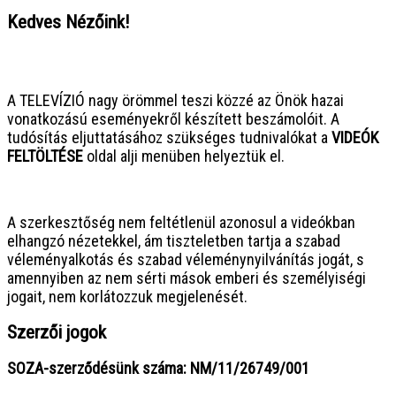
Kedves Nézőink!
● ● ● ● ● ● ● ● ● ● ● ● ● ● ● ●
A TELEVÍZIÓ nagy örömmel teszi közzé az Önök hazai
vonatkozású eseményekről készített beszámolóit. A
tudósítás eljuttatásához szükséges tudnivalókat a
VIDEÓK
FELTÖLTÉSE
oldal alji menüben helyeztük el.
● ● ● ● ● ● ● ● ● ● ● ● ● ● ● ●
A szerkesztőség nem feltétlenül azonosul a videókban
elhangzó nézetekkel, ám tiszteletben tartja a szabad
véleményalkotás és szabad véleménynyilvánítás jogát, s
amennyiben az nem sérti mások emberi és személyiségi
jogait, nem korlátozzuk megjelenését.
Szerzői jogok
SOZA-szerződésünk száma: NM/11/26749/001