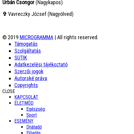
Urbán Csongor
(Nagykapos)
✞
Vavreczky József (Nagyölved)
© 2019
MICROGRAMMA
| All rights reserved.
Támogatás
Szolgáltatás
SÜTIK
Adatkezelési tájékoztató
Szerzői jogok
Autorské práva
Copyrights
CLOSE
KAPCSOLAT
ÉLETMÓD
Egészség
Sport
ESEMÉNY
Díjátadó
Előadás