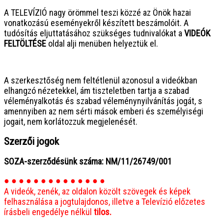
A TELEVÍZIÓ nagy örömmel teszi közzé az Önök hazai
vonatkozású eseményekről készített beszámolóit. A
tudósítás eljuttatásához szükséges tudnivalókat a
VIDEÓK
FELTÖLTÉSE
oldal alji menüben helyeztük el.
● ● ● ● ● ● ● ● ● ● ● ● ● ● ● ●
A szerkesztőség nem feltétlenül azonosul a videókban
elhangzó nézetekkel, ám tiszteletben tartja a szabad
véleményalkotás és szabad véleménynyilvánítás jogát, s
amennyiben az nem sérti mások emberi és személyiségi
jogait, nem korlátozzuk megjelenését.
Szerzői jogok
SOZA-szerződésünk száma: NM/11/26749/001
● ● ● ● ● ● ● ● ● ● ● ● ● ●
A videók, zenék, az oldalon közölt szövegek és képek
felhasználása a jogtulajdonos, illetve a Televízió előzetes
írásbeli engedélye nélkül
tilos.