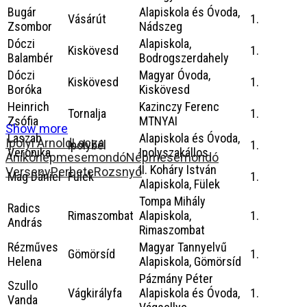
Bugár
Alapiskola és Óvoda,
Vásárút
1.
Zsombor
Nádszeg
Dóczi
Alapiskola,
Kiskövesd
1.
Balambér
Bodrogszerdahely
Dóczi
Magyar Óvoda,
Kiskövesd
1.
Boróka
Kiskövesd
Heinrich
Kazinczy Ferenc
Tornalja
1.
Zsófia
MTNYAI
Show more
Laszab
Alapiskola és Óvoda,
Ipolyi Arnold
Lacza
Ipolybél
1.
Veronika
Ipolyszakállos
Anikó
népmesemondó
Népmesemondó
II. Koháry István
Verseny
Perbete
Rozsnyó
Mag Dániel
Fülek
1.
Alapiskola, Fülek
Tompa Mihály
Radics
Rimaszombat
Alapiskola,
1.
András
Rimaszombat
Rézműves
Magyar Tannyelvű
Gömörsíd
1.
Helena
Alapiskola, Gömörsíd
Pázmány Péter
Szullo
Vágkirályfa
Alapiskola és Óvoda,
1.
Vanda