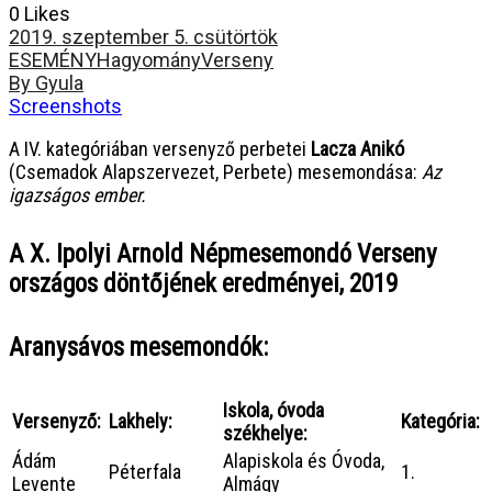
0 Likes
2019. szeptember 5. csütörtök
ESEMÉNY
Hagyomány
Verseny
By Gyula
Screenshots
A IV. kategóriában versenyző perbetei
Lacza Anikó
(Csemadok Alapszervezet, Perbete) mesemondása:
Az
igazságos ember.
A X. Ipolyi Arnold Népmesemondó Verseny
országos döntőjének eredményei, 2019
Aranysávos mesemondók:
Iskola, óvoda
Versenyző:
Lakhely:
Kategória:
székhelye:
Ádám
Alapiskola és Óvoda,
Péterfala
1.
Levente
Almágy