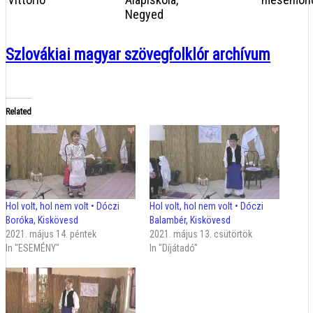
Negyed
Szlovákiai magyar szövegfolklór archívum
Related
Hol volt, hol nem volt • Dóczi
Hol volt, hol nem volt • Dóczi
Boróka, Kiskövesd
Balambér, Kiskövesd
2021. május 14. péntek
2021. május 13. csütörtök
In "ESEMÉNY"
In "Díjátadó"