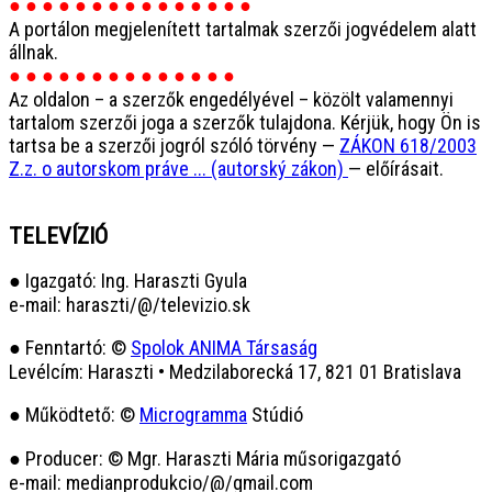
● ● ● ● ● ● ● ● ● ● ● ● ● ● ●
A portálon megjelenített tartalmak szerzői jogvédelem alatt
állnak.
● ● ● ● ● ● ● ● ● ● ● ● ● ●
Az oldalon – a szerzők engedélyével – közölt valamennyi
tartalom szerzői joga a szerzők tulajdona. Kérjük, hogy Ön is
tartsa be a szerzői jogról szóló törvény —
ZÁKON 618/2003
Z.z. o autorskom práve ... (autorský zákon)
— előírásait.
TELEVÍZIÓ
● Igazgató: Ing. Haraszti Gyula
e-mail: haraszti/@/televizio.sk
● Fenntartó: ©
Spolok ANIMA Társaság
Levélcím: Haraszti • Medzilaborecká 17, 821 01 Bratislava
● Működtető: ©
Microgramma
Stúdió
● Producer: © Mgr. Haraszti Mária műsorigazgató
e-mail: medianprodukcio/@/gmail.com