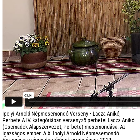
Ipolyi Arnold Népmesemondó Verseny • Lacza Anikó,
Perbete
A IV. kategóriában versenyző perbetei Lacza Anikó
(Csemadok Alapszervezet, Perbete) mesemondása: Az
igazságos ember. A X. Ipolyi Arnold Népmesemondó
Verseny országos döntőjének eredményei, 2019