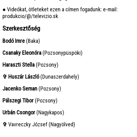
● Videókat, ötleteket ezen a címen fogadunk: e-mail:
produkcio/@/televizio.sk
Szerkesztőség
Bodó Imre
(Baka)
Csanaky Eleonóra
(Pozsonypüspöki)
Haraszti Stella
(Pozsony)
✞ Huszár László
(Dunaszerdahely)
Jacenko Seman
(Pozsony)
Pálszegi Tibor
(Pozsony)
Urbán Csongor
(Nagykapos)
✞
Vavreczky József (Nagyölved)