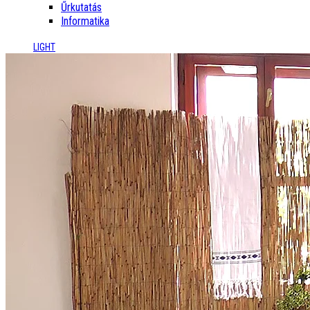
Űrkutatás
Informatika
LIGHT