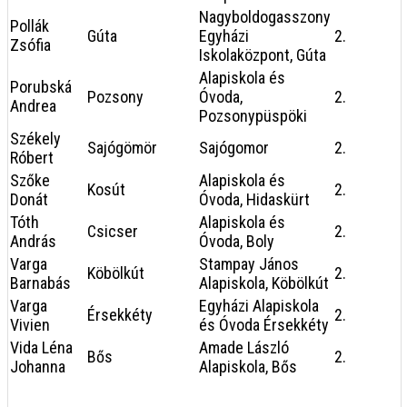
Nagyboldogasszony
Pollák
Gúta
Egyházi
2.
Zsófia
Iskolaközpont, Gúta
Alapiskola és
Porubská
Pozsony
Óvoda,
2.
Andrea
Pozsonypüspöki
Székely
Sajógömör
Sajógomor
2.
Róbert
Szőke
Alapiskola és
Kosút
2.
Donát
Óvoda, Hidaskürt
Tóth
Alapiskola és
Csicser
2.
András
Óvoda, Boly
Varga
Stampay János
Köbölkút
2.
Barnabás
Alapiskola, Köbölkút
Varga
Egyházi Alapiskola
Érsekkéty
2.
Vivien
és Óvoda Érsekkéty
Vida Léna
Amade László
Bős
2.
Johanna
Alapiskola, Bős