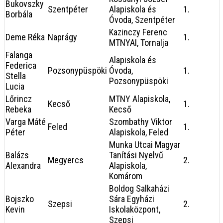
Bukovszky
Szentpéter
Alapiskola és
1.
Borbála
Óvoda, Szentpéter
Kazinczy Ferenc
Deme Réka
Naprágy
1.
MTNYAI, Tornalja
Falanga
Alapiskola és
Federica
Pozsonypüspöki
Óvoda,
1.
Stella
Pozsonypüspöki
Lucia
Lőrincz
MTNY Alapiskola,
Kecső
1.
Rebeka
Kecső
Varga Máté
Szombathy Viktor
Feled
1.
Péter
Alapiskola, Feled
Munka Utcai Magyar
Balázs
Tanítási Nyelvű
Megyercs
2.
Alexandra
Alapiskola,
Komárom
Boldog Salkaházi
Bojszko
Sára Egyházi
Szepsi
2.
Kevin
Iskolaközpont,
Szepsi