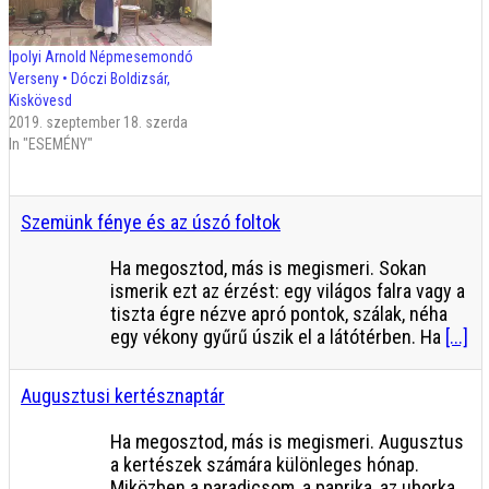
Ipolyi Arnold Népmesemondó
Verseny • Dóczi Boldizsár,
Kiskövesd
2019. szeptember 18. szerda
In "ESEMÉNY"
Szemünk fénye és az úszó foltok
Ha megosztod, más is megismeri. Sokan
ismerik ezt az érzést: egy világos falra vagy a
tiszta égre nézve apró pontok, szálak, néha
egy vékony gyűrű úszik el a látótérben. Ha
[...]
Augusztusi kertésznaptár
Ha megosztod, más is megismeri. Augusztus
a kertészek számára különleges hónap.
Miközben a paradicsom, a paprika, az uborka