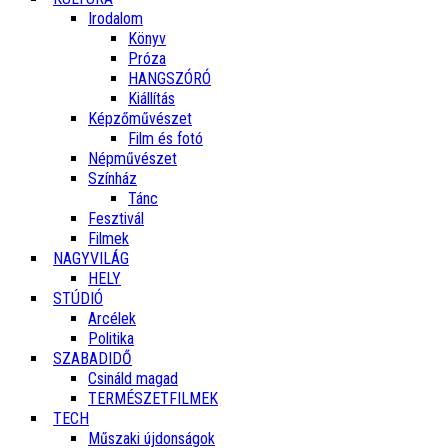
Irodalom
Könyv
Próza
HANGSZÓRÓ
Kiállítás
Képzőművészet
Film és fotó
Népművészet
Színház
Tánc
Fesztivál
Filmek
NAGYVILÁG
HELY
STÚDIÓ
Arcélek
Politika
SZABADIDŐ
Csináld magad
TERMÉSZETFILMEK
TECH
Műszaki újdonságok