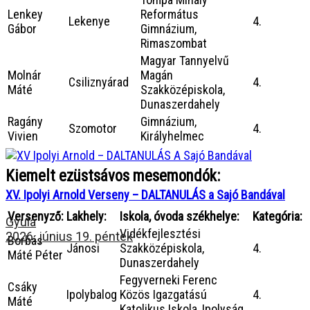
Lenkey
Református
Lekenye
4.
Gábor
Gimnázium,
Rimaszombat
Magyar Tannyelvű
Molnár
Magán
Csiliznyárad
4.
Máté
Szakközépiskola,
Dunaszerdahely
Ragány
Gimnázium,
Szomotor
4.
Vivien
Királyhelmec
Kiemelt ezüstsávos mesemondók:
XV. Ipolyi Arnold Verseny – DALTANULÁS a Sajó Bandával
Versenyző:
Lakhely:
Iskola, óvoda székhelye:
Kategória:
Gyula
Vidékfejlesztési
2026. június 19. péntek
Borbás
Jánosi
Szakközépiskola,
4.
Máté Péter
Dunaszerdahely
Fegyverneki Ferenc
Csáky
Ipolybalog
Közös Igazgatású
4.
Máté
Katolikus Iskola, Ipolyság