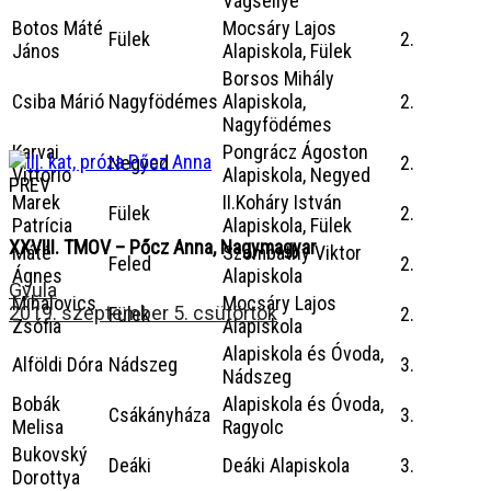
Vágsellye
Botos Máté
Mocsáry Lajos
Fülek
2.
János
Alapiskola, Fülek
Borsos Mihály
Csiba Márió
Nagyfödémes
Alapiskola,
2.
Nagyfödémes
Karvai
Pongrácz Ágoston
Negyed
2.
Vittorio
Alapiskola, Negyed
PREV
Marek
II.Koháry István
Fülek
2.
Patrícia
Alapiskola, Fülek
XXVIII. TMOV – Pőcz Anna, Nagymagyar
Máté
Szombathy Viktor
Feled
2.
Ágnes
Alapiskola
Gyula
Mihalovics
Mocsáry Lajos
2019. szeptember 5. csütörtök
Fülek
2.
Zsófia
Alapiskola
Alapiskola és Óvoda,
Alföldi Dóra
Nádszeg
3.
Nádszeg
Bobák
Alapiskola és Óvoda,
Csákányháza
3.
Melisa
Ragyolc
Bukovský
Deáki
Deáki Alapiskola
3.
Dorottya