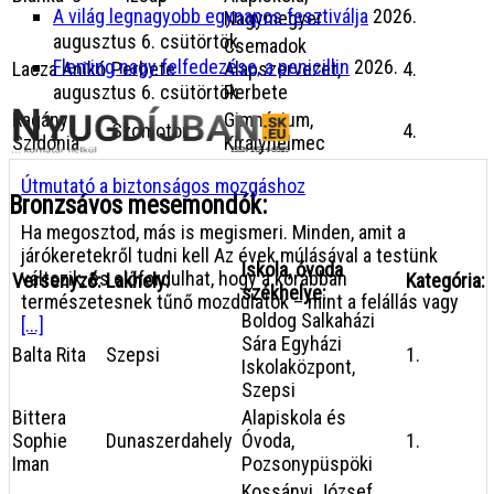
A világ legnagyobb egynapos fesztiválja
2026.
Nagymegyer
augusztus 6. csütörtök
Csemadok
Fleming nagy felfedezése, a penicillin
2026.
Lacza Anikó
Perbete
Alapszervezet,
4.
Perbete
augusztus 6. csütörtök
Ragány
Gimnázium,
Szomotor
4.
Szidónia
Királyhelmec
Útmutató a biztonságos mozgáshoz
Bronzsávos mesemondók:
Ha megosztod, más is megismeri. Minden, amit a
járókeretekről tudni kell Az évek múlásával a testünk
Iskola, óvoda
változik, és előfordulhat, hogy a korábban
Versenyző:
Lakhely:
Kategória:
székhelye:
természetesnek tűnő mozdulatok – mint a felállás vagy
Boldog Salkaházi
[...]
Sára Egyházi
Balta Rita
Szepsi
1.
Iskolaközpont,
Szepsi
Bittera
Alapiskola és
Sophie
Dunaszerdahely
Óvoda,
1.
Iman
Pozsonypüspöki
Kossányi József