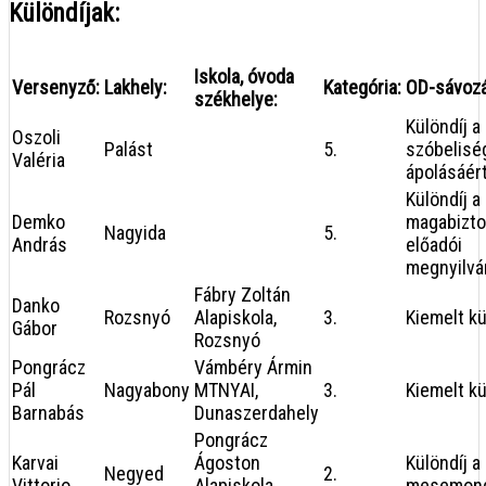
Különdíjak:
Iskola, óvoda
Versenyző:
Lakhely:
Kategória:
OD-sávoz
székhelye:
Különdíj a 
Oszoli
Palást
5.
szóbelisé
Valéria
ápolásáér
Különdíj a
Demko
magabizt
Nagyida
5.
András
előadói
megnyilvá
Fábry Zoltán
Danko
Rozsnyó
Alapiskola,
3.
Kiemelt kü
Gábor
Rozsnyó
Pongrácz
Vámbéry Ármin
Pál
Nagyabony
MTNYAI,
3.
Kiemelt kü
Barnabás
Dunaszerdahely
Pongrácz
Karvai
Ágoston
Különdíj a
Negyed
2.
Vittorio
Alapiskola,
mesemond