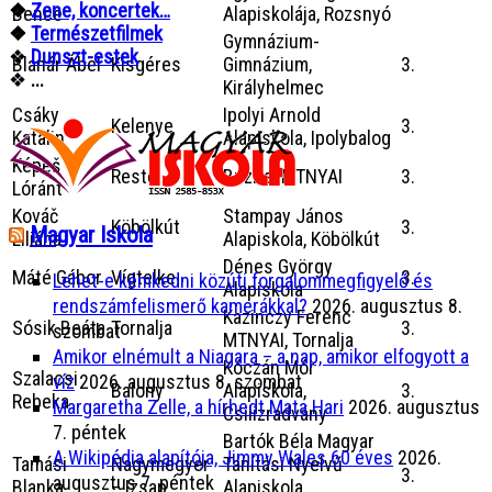
❖
Zene, koncertek…
Bence
Alapiskolája, Rozsnyó
❖
Természetfilmek
Gymnázium-
❖
Dunszt-estek
Blanár Ábel
Kisgéres
Gimnázium,
3.
❖
...
Királyhelmec
Csáky
Ipolyi Arnold
Kelenye
3.
Katalin
Alapiskola, Ipolybalog
Képeš
Reste
Buzitai MTNYAI
3.
Lóránt
Kováč
Stampay János
Köbölkút
3.
Magyar Iskola
Liliána
Alapiskola, Köbölkút
Dénes György
Máté Gábor
Vígtelke
3.
Lehet-e kémkedni közúti forgalommegfigyelő és
Alapiskola
rendszámfelismerő kamerákkal?
2026. augusztus 8.
Kazinczy Ferenc
Sósik Beáta
Tornalja
3.
szombat
MTNYAI, Tornalja
Amikor elnémult a Niagara – a nap, amikor elfogyott a
Kóczán Mór
Szalacsi
víz
2026. augusztus 8. szombat
Balony
Alapiskola,
3.
Rebeka
Margaretha Zelle, a hírhedt Mata Hari
2026. augusztus
Csilizradvány
7. péntek
Bartók Béla Magyar
A Wikipédia alapítója, Jimmy Wales 60 éves
2026.
Tamási
Nagymegyer
Tanítási Nyelvű
3.
augusztus 7. péntek
Blanka
– Izsap
Alapiskola,