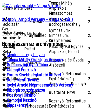
Tompa Mihály
Csank Máté
Détér
Alapiskola,
2.
Rimaszombat
Dóczi
Alapiskola,
XV. Ipolyi Arnold Verseny – Varga Viktória
Kiskövesd
2.
Boldizsár
Bodrogszerdahely
Gyula
Gymnázium-
Dubík Sonja
2026. június 16. kedd
Királyhelmec
Gimnázium,
2.
Antoinette
Királyhelmec
Böngésszen az archívumban:
Gazdag
Palásthy Pál Egyházi
Palást
2.
Réka
Alapiskola, Palást
❖
Minden hír egy helyen
Pleva
❖
Tompa Mihály Országos Verseny
Alapiskola és Óvoda,
András
Alsószeli
2.
❖
Gombaszögi Nyári Tábor
Alsószeli
Álmos
❖
Csengő Énekszó
Rozsnyói Református
❖
Fórum Kisebbségkutató Intézet
Tóth Lilla
Rozsnyó
Egyházközség
2.
❖
Duna Menti Tavasz
Alapiskolája, Rozsnyó
❖
Ipolyi Arnold Népmesemondó Verseny
Varga
❖
Bíborpiros szép rózsa
Komaróc
Buzitai MTNYAI
2.
Zsanett
❖
Pozsonyi Casino
❖
Somorjai Kaszinó
Badin
Rozsnyói Református
❖
Kincskeresők
Álmos
Várhosszúrét
Egyházközség
3.