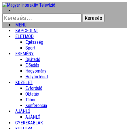
Keresés:
MENU
KAPCSOLAT
ÉLETMÓD
Egészség
Sport
ESEMÉNY
Díjátadó
Előadás
Hagyomány
Helytörténet
KÖZÉLET
Évforduló
Oktatás
Tábor
Konferencia
AJÁNLÓ
AJÁNLÓ
GYEREKABLAK
KULTÚRA