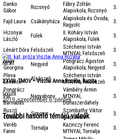
Danko
Fábry Zoltán
Rozsnyó
3.
Gábor
Alapiskola, Rozsnyó
Alapiskola és Óvoda,
Fajd Laura
Csákányháza
3.
Ragyolc
Hizsnyai
II. Koháry István
Fülek
3.
László
Alapiskola, Fülek
Széchenyi István
Lénárt Dóra
Felsőszeli
3.
MTNYAI, Felsőszeli
Nagy
Pongrácz Ágoston
NEXT
Negyed
3.
Georgina
Alapiskola, Negyed
Pleva
Széchenyi István
Alsószeli
3.
XXVIII. TMOV – Viszlai Anna Rozália, Buzita
Levente
MTNYAI, Felsőszeli
Pongrácz
Vámbéry Ármin
Gyula
Pál
Nagyabony
MTNYAI,
3.
2019. szeptember 6. péntek
Barnabás
Dunaszerdahely
Ruszó
Szombathy Viktor
Simonyi
3.
További hasonló témájú videók
Chiara
Alapiskola
Veréb
Kazinczy Ferenc
Tornalja
3.
Fanni
MTNYAI, Tornalja
Tompa Mihály