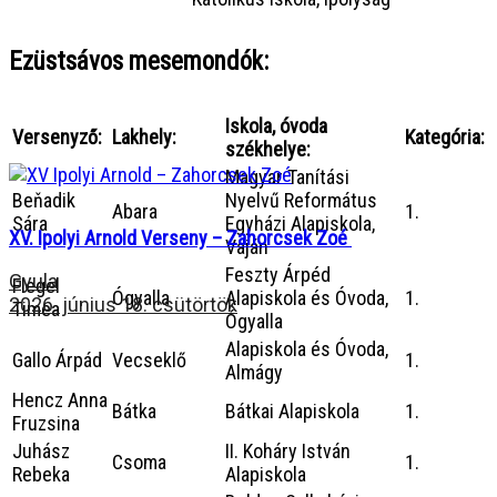
Ezüstsávos mesemondók:
Iskola, óvoda
Versenyző:
Lakhely:
Kategória:
székhelye:
Magyar Tanítási
Beňadik
Nyelvű Református
Abara
1.
Sára
Egyházi Alapiskola,
XV. Ipolyi Arnold Verseny – Zahorcsek Zoé
Vaján
Feszty Árpéd
Gyula
Flegel
Ógyalla
Alapiskola és Óvoda,
1.
2026. június 18. csütörtök
Timea
Ógyalla
Alapiskola és Óvoda,
Gallo Árpád
Vecseklő
1.
Almágy
Hencz Anna
Bátka
Bátkai Alapiskola
1.
Fruzsina
Juhász
II. Koháry István
Csoma
1.
Rebeka
Alapiskola