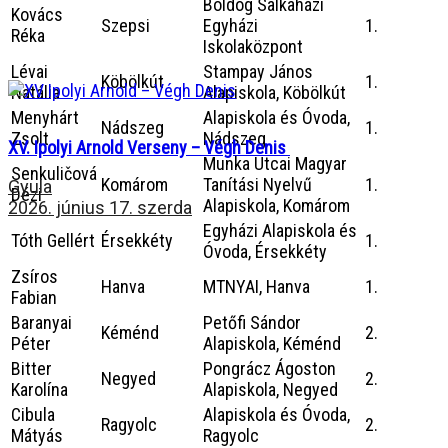
Boldog Salkaházi
Kovács
Szepsi
Egyházi
1.
Réka
Iskolaközpont
Lévai
Stampay János
Köbölkút
1.
Natália
Alapiskola, Köbölkút
Menyhárt
Alapiskola és Óvoda,
Nádszeg
1.
Zsolt
Nádszeg
XV. Ipolyi Arnold Verseny – Végh Denis
Munka Utcai Magyar
Senkuličová
Komárom
Tanítási Nyelvű
1.
Gyula
Dézi
Alapiskola, Komárom
2026. június 17. szerda
Egyházi Alapiskola és
Tóth Gellért
Érsekkéty
1.
Óvoda, Érsekkéty
Zsíros
Hanva
MTNYAI, Hanva
1.
Fabian
Baranyai
Petőfi Sándor
Kéménd
2.
Péter
Alapiskola, Kéménd
Bitter
Pongrácz Ágoston
Negyed
2.
Karolína
Alapiskola, Negyed
Cibula
Alapiskola és Óvoda,
Ragyolc
2.
Mátyás
Ragyolc