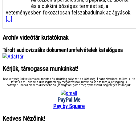
és a cukkini bőséges termést ad, a
veteményesben fokozatosan felszabadulnak az ágyások.
[...]
Archív videótár kutatóknak
Tárolt audiovizuális dokumentumfelvételek katalógusa
Kérjük, támogassa munkánkat!
Tevékenységünk reklámoktól mentes és kizárólag pályázati és közösségi finanszírozásból működik. Ha
tetszik a munkánk, akkor segítheti egy megosztással, illetve ha van rá módja, anyagilag is
hozzájárulhat az oldal működéséhez a „Támogatás” gomb megnyomásával. Segítségét köszönjük!
PayPal.Me
Pay by Square
Kedves Nézőink!
● ● ● ● ● ● ● ● ● ● ● ● ● ● ● ●