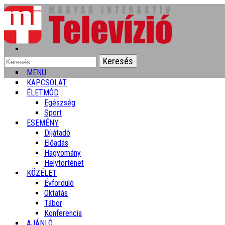
Keresés:
MENU
KAPCSOLAT
ÉLETMÓD
Egészség
Sport
ESEMÉNY
Díjátadó
Előadás
Hagyomány
Helytörténet
KÖZÉLET
Évforduló
Oktatás
Tábor
Konferencia
AJÁNLÓ