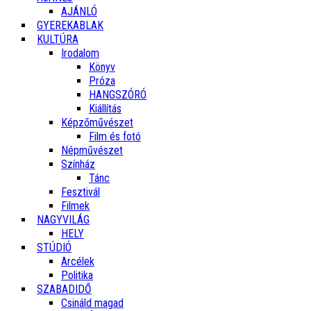
AJÁNLÓ
GYEREKABLAK
KULTÚRA
Irodalom
Könyv
Próza
HANGSZÓRÓ
Kiállítás
Képzőművészet
Film és fotó
Népművészet
Színház
Tánc
Fesztivál
Filmek
NAGYVILÁG
HELY
STÚDIÓ
Arcélek
Politika
SZABADIDŐ
Csináld magad