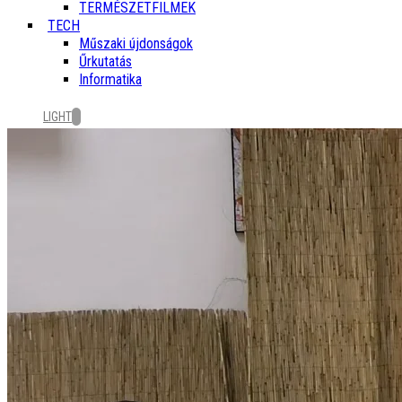
TERMÉSZETFILMEK
TECH
Műszaki újdonságok
Űrkutatás
Informatika
LIGHT